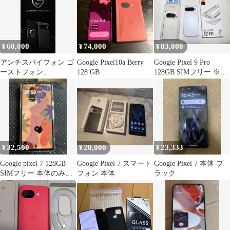
60,000
74,000
83,000
¥
¥
¥
アンチスパイフォン ゴ
Google Pixel10a Berry
Google Pixel 9 Pro
ーストフォン
128 GB
128GB SIMフリー ※ジ
GrapheneOS
ャンク
32,500
28,000
23,333
¥
¥
¥
Google pixel 7 128GB
Google Pixel 7 スマート
Google Pixel 7 本体 ブ
SIMフリー 本体のみ
フォン 本体
ラック
残債なし