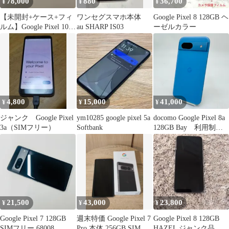
78,000
880
36,700
¥
¥
¥
【未開封+ケース+フィ
ワンセグスマホ本体
Google Pixel 8 128GB ヘ
ルム】Google Pixel 10a
au SHARP IS03
ーゼルカラー
128GB
4,800
15,000
41,000
¥
¥
¥
ジャンク Google Pixel
ym10285 google pixel 5a
docomo Google Pixel 8a
3a（SIMフリー）
Softbank
128GB Bay 利用制限
〇 動作確認済み
21,500
43,000
23,800
¥
¥
¥
Google Pixel 7 128GB
週末特価 Google Pixel 7
Google Pixel 8 128GB
SIMフリー 68008
Pro 本体 256GB SIMフ
HAZEL ジャンク品