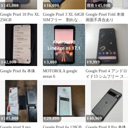
145,000
16,000
45,000
¥
¥
現在 ¥
Google Pixel 10 Pro XL
Google Pixel 3 XL 64GB
Google Pixel Fold 本体
256GB
SIMフリー 割れな
画面不具合あり
し 美品
42,000
3,800
9,999
¥
¥
¥
Google Pixel 8a 本体
MOTOROLA google
Google Pixel 4 アンドロ
nexus 6
イド13 シムフリー スマ
ホ本体41
105,000
29,499
40,900
¥
¥
¥
Google pixel 9 pro
Google Pixel 6a 128GB
Google Pixel 8 Pro 本体