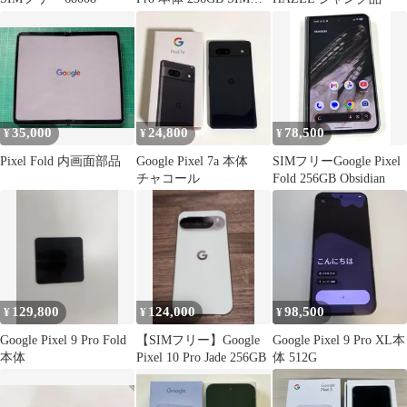
リー
35,000
24,800
78,500
¥
¥
¥
Pixel Fold 内画面部品
Google Pixel 7a 本体
SIMフリーGoogle Pixel
チャコール
Fold 256GB Obsidian
129,800
124,000
98,500
¥
¥
¥
Google Pixel 9 Pro Fold
【SIMフリー】Google
Google Pixel 9 Pro XL本
本体
Pixel 10 Pro Jade 256GB
体 512G