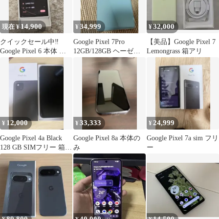
14,900
34,999
32,000
現在 ¥
¥
¥
クイックセール中‼️
Google Pixel 7Pro
【美品】Google Pixel 7
Google Pixel 6 本体 ピ
12GB/128GB ヘーゼル
Lemongrass 箱アリ
ンク
美品
12,000
33,333
24,999
¥
¥
¥
Google Pixel 4a Black
Google Pixel 8a 本体の
Google Pixel 7a sim フリ
128 GB SIMフリー 箱あ
み
ー
り