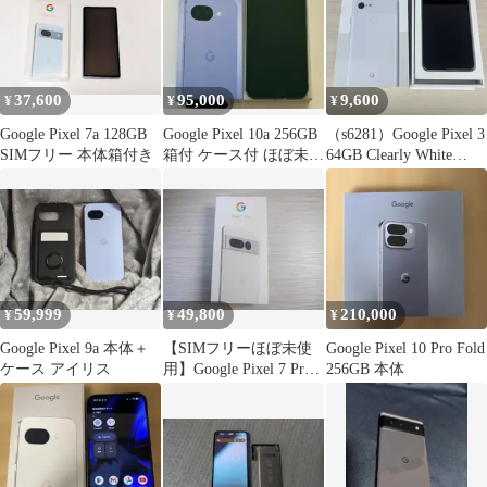
37,600
95,000
9,600
¥
¥
¥
Google Pixel 7a 128GB
Google Pixel 10a 256GB
（s6281）Google Pixel 3
SIMフリー 本体箱付き
箱付 ケース付 ほぼ未使
64GB Clearly White
用
G013B SIMフリー スマ
ホ Android Google ピク
セル 本体 ホワイト 白
スマートフォン
59,999
49,800
210,000
¥
¥
¥
Google Pixel 9a 本体＋
【SIMフリーほぼ未使
Google Pixel 10 Pro Fold
ケース アイリス
用】Google Pixel 7 Pro
256GB 本体
128GB