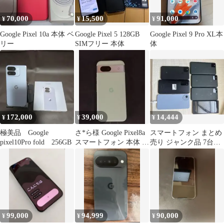
70,000
15,500
91,000
¥
¥
¥
Google Pixel 10a 本体 ベ
Google Pixel 5 128GB
Google Pixel 9 Pro XL本
リー
SIMフリー 本体
体
172,000
39,000
14,444
¥
¥
¥
極美品 Google
さ*ら様 Google Pixel8a
スマートフォン まとめ
pixel10Pro fold 256GB
スマートフォン 本体 美
売り ジャンク品 7台セ
品
ット
99,000
94,999
90,000
¥
¥
¥