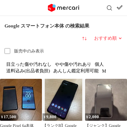
Google スマートフォン本体 の検索結果
並び替え
販売中のみ表示
目立った傷や汚れなし
やや傷や汚れあり
個人
送料込み(出品者負担)
あんしん鑑定利用可能
M
17,500
9,800
2,000
¥
¥
¥
Google Pixel 6a本体
【ランクB】Google
【ジャンク】Google