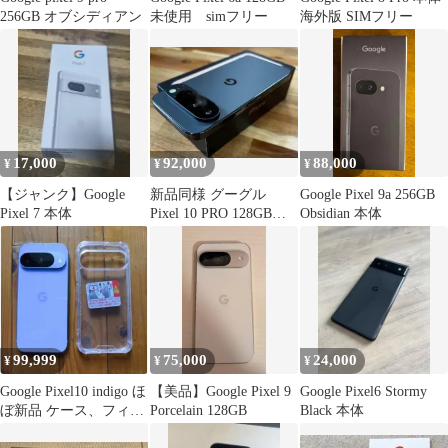
256GB オブシディアン
未使用 simフリー
海外版 SIMフリー
17,000
92,000
88,000
¥
¥
¥
【ジャンク】Google
新品同様 グーグル
Google Pixel 9a 256GB
Pixel 7 本体
Pixel 10 PRO 128GB
Obsidian 本体
100%
99,999
75,000
24,000
¥
¥
¥
Google Pixel10 indigo ほ
【美品】Google Pixel 9
Google Pixel6 Stormy
ぼ新品 ケース、フィル
Porcelain 128GB
Black 本体
ム付き