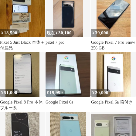
18,500
30,100
39,000
¥
現在 ¥
¥
Pixel 5 Just Black 本体＋
pixel 7 pro
Google Pixel 7 Pro Snow
付属品
256 GB
51,000
19,999
20,000
¥
¥
¥
Google Pixel 8 Pro 本体
Google Pixel 6a
Google Pixel 6a 箱付き
ブルー系