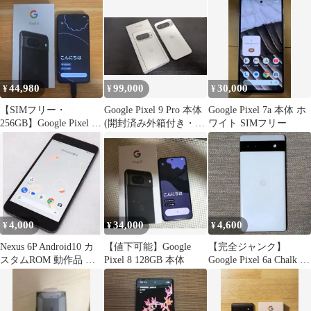
44,980
99,000
30,000
¥
¥
¥
【SIMフリー・
Google Pixel 9 Pro 本体
Google Pixel 7a 本体 ホ
256GB】Google Pixel 8
(開封済み外箱付き・ケ
ワイト SIMフリー
本体 ブラック
ースも付属可)
4,000
34,000
4,600
¥
¥
¥
Nexus 6P Android10 カ
【値下可能】Google
【完全ジャンク】
スタムROM 動作品 有
Pixel 8 128GB 本体
Google Pixel 6a Chalk 本
機EL
体のみ 画面割れ