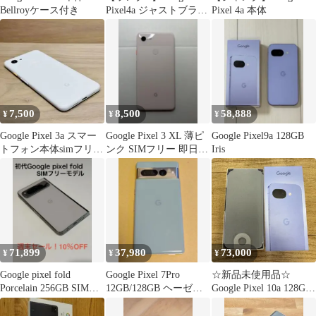
Bellroyケース付き
Pixel4a ジャストブラッ
Pixel 4a 本体
ク
7,500
8,500
58,888
¥
¥
¥
Google Pixel 3a スマー
Google Pixel 3 XL 薄ピ
Google Pixel9a 128GB
トフォン本体simフリー
ンク SIMフリー 即日発
Iris
B1891
送
71,899
37,980
73,000
¥
¥
¥
Google pixel fold
Google Pixel 7Pro
☆新品未使用品☆
Porcelain 256GB SIMフ
12GB/128GB ヘーゼル
Google Pixel 10a 128GB
リー
美品
docomo版SIMフリー