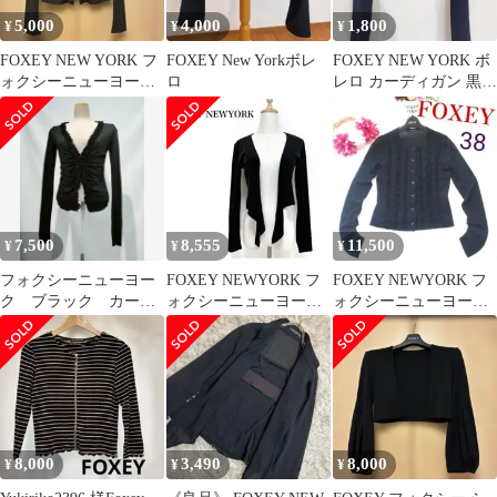
5,000
4,000
1,800
¥
¥
¥
FOXEY NEW YORK フ
FOXEY New Yorkボレ
FOXEY NEW YORK ボ
ォクシーニューヨーク
ロ
レロ カーディガン 黒
カーディガン 長袖 38
40
7,500
8,555
11,500
¥
¥
¥
フォクシーニューヨー
FOXEY NEWYORK フ
FOXEY NEWYORK フ
ク ブラック カーデ
ォクシーニューヨーク
ォクシーニューヨーク
ィガン
ベロアボレロ 黒 パーテ
サイズ38 黒 フリル
ィ
8,000
3,490
8,000
¥
¥
¥