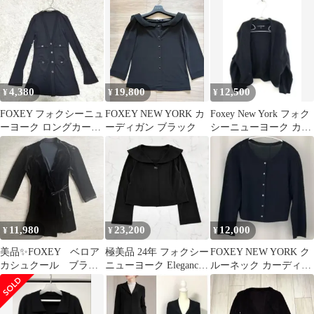
きノーカラージャケッ
黒ブラック長袖カーデ
ニット カシミヤ混 アン
ト カーディガン
ィガン38
サンブル M
4,380
19,800
12,500
¥
¥
¥
FOXEY フォクシーニュ
FOXEY NEW YORK カ
Foxey New York フォク
ーヨーク ロングカーデ
ーディガン ブラック
シーニューヨーク カー
ィガン 三者混 黒 40
ディガン ボレロ 40
11,980
23,200
12,000
¥
¥
¥
美品✨FOXEY ベロア
極美品 24年 フォクシー
FOXEY NEW YORK ク
カシュクール ブラッ
ニューヨーク Elegance
ルーネック カーディガ
ク 38 M ブラッ
カーディガン 44649
ン ボレロ ブラック 40
ク ジャケット