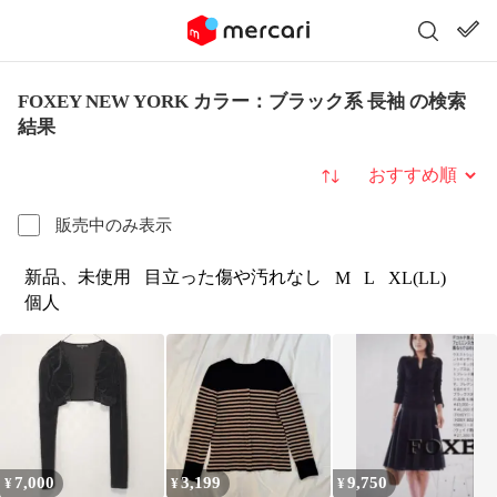
FOXEY NEW YORK カラー：ブラック系 長袖 の検索
結果
並び替え
販売中のみ表示
新品、未使用
目立った傷や汚れなし
M
L
XL(LL)
個人
7,000
3,199
9,750
¥
¥
¥