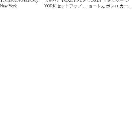
Yukiriko2396 様Foxey
《良品》 FOXEY NEW
FOXEY フォクシー シ
New York
YORK セットアップ 羽
ョート丈 ボレロ カーデ
織り ブラック 40
ィガン ブラック