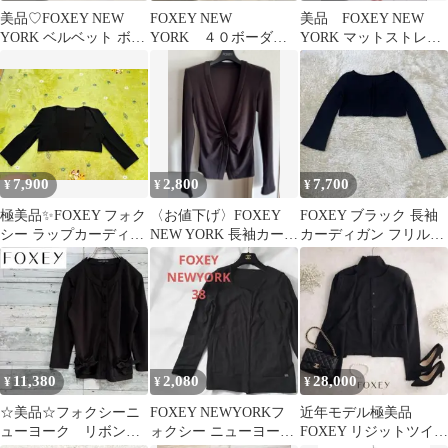
美品♡FOXEY NEW
FOXEY NEW
美品 FOXEY NEW
YORK ベルベット ボレ
YORK ４０ボーダー
YORK マットストレッ
ロ プリーツ ニット・カ
柄 長袖 カーディガン
チ Wジップカーディガ
ーデ
ブラック
ン 38
7,900
2,800
7,700
¥
¥
¥
極美品✨FOXEY フォク
〈お値下げ〉FOXEY
FOXEY ブラック 長袖
シー ラップカーディガ
NEW YORK 長袖カーデ
カーディガン フリルデ
ン 刺繍ロゴ ニット 40
ィガン チョコレート
ザイン
M
ブラウン
11,380
2,080
28,000
¥
¥
¥
☆美品☆フォクシーニ
FOXEY NEWYORKフ
近年モデル極美品
ューヨーク リボン付
ォクシー ニューヨーク
FOXEY リジットツイン