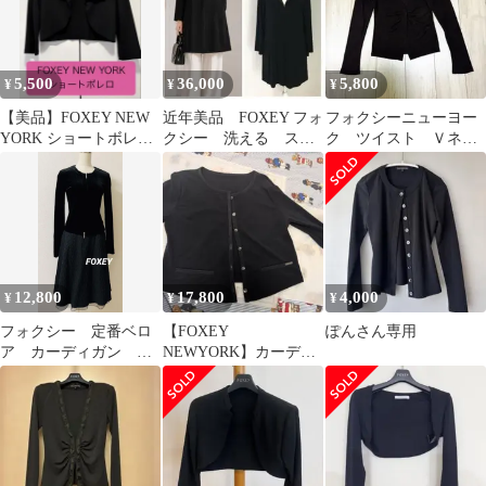
5,500
36,000
5,800
¥
¥
¥
【美品】FOXEY NEW
近年美品 FOXEY フォ
フォクシーニューヨー
YORK ショートボレロ
クシー 洗える スト
ク ツイスト Ｖネッ
ブラック
レッチ ロング カーデ
クカーディガンレーヨ
ィガン
ン ブラウン 40
12,800
17,800
4,000
¥
¥
¥
フォクシー 定番ベロ
【FOXEY
ぽんさん専用
ア カーディガン サ
NEWYORK】カーディ
イズ38 黒
ガン マットストレッチ
ジャージ フランネル