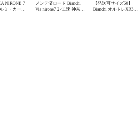
 NIRONE 7
メンテ済ロード Bianchi
【発送可サイズ50】
 アルミ・カーボ
Via nirone7 2×11速 神奈川
Bianchi オルトレXR3
より
2021 105 DISK