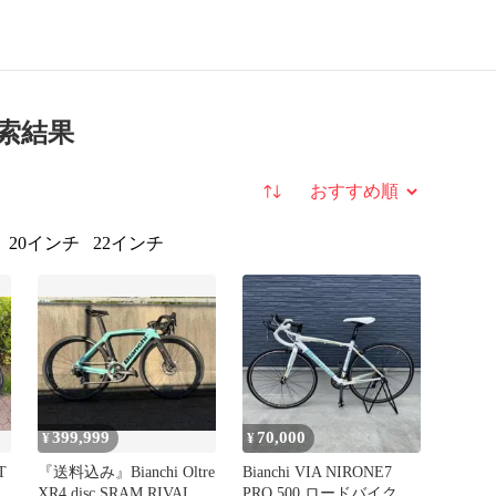
検索結果
並び替え
20インチ
22インチ
399,999
70,000
¥
¥
T
『送料込み』Bianchi Oltre
Bianchi VIA NIRONE7
XR4 disc SRAM RIVAL
PRO 500 ロードバイク ホ