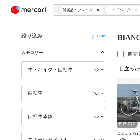
ンツにスキップ
付属品：フレーム
ロードバイク
絞り込み
BIA
クリア
カテゴリー
販売
目立った
87,777
¥
Bianchi Vi
ンキ