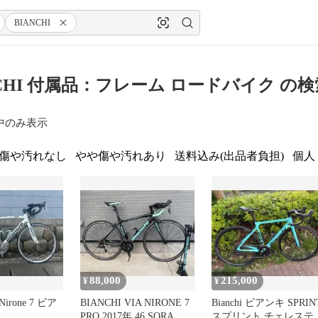
BIANCHI
NCHI 付属品：フレーム ロードバイク の
中のみ表示
傷や汚れなし
やや傷や汚れあり
送料込み(出品者負担)
個人
88,000
215,000
¥
¥
a Nirone 7 ビア
BIANCHI VIA NIRONE 7
Bianchi ビアンキ SPRIN
PRO 2017年 46 SORA
スプリント チェレステ