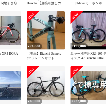
※現地引き取り
Bianchi 【直接引渡しの
ードMavicカーボンホイ
限定値下げ
み】
ール
74,800
195,000
¥
¥
tre XR4 BORA
【美品】Bianchi Sempre
みゃー様専用XR3 105 
proフレームセット
ィスク 47 Bianchi Oltre
65,000
222,000
¥
¥