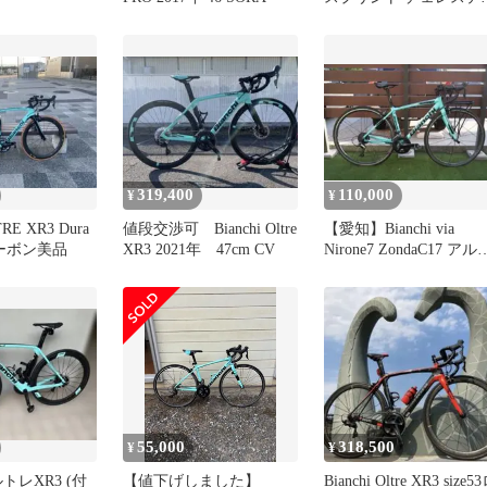
53 Zonda
319,400
110,000
¥
¥
TRE XR3 Dura
値段交渉可 Bianchi Oltre
【愛知】Bianchi via
0カーボン美品
XR3 2021年 47cm CV
Nirone7 ZondaC17 アル
ブレーキ
55,000
318,500
¥
¥
オルトレXR3 (付
【値下げしました】
Bianchi Oltre XR3 size5