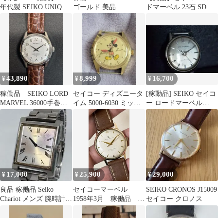
年代製 SEIKO UNIQUE
ゴールド 美品
ドマーベル 23石 SD文
セイコー ユニーク
字盤
43,890
8,999
16,700
¥
¥
¥
稼働品 SEIKO LORD
セイコー ディズニータ
[稼動品] SEIKO セイコ
MARVEL 36000手巻き
イム 5000-6030 ミッキ
ー ロードマーベル
5740-8000
ーマウス 腕時計
5740-1990 手巻き
17,000
25,900
29,000
¥
¥
¥
良品 稼働品 Seiko
セイコーマーベル
SEIKO CRONOS J15009
Chariot メンズ 腕時計
1958年3月 稼働品 19
セイコー クロノス
74年製 ヴィンテージ
石 赤機械
SEIKOMARVEL