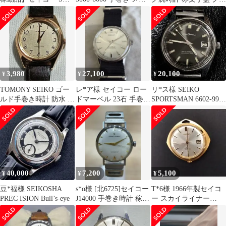
ーク 手巻き アンティー
ズ腕時計稼働品
ノグラフ
クウォッチ
3,980
27,100
20,100
¥
¥
¥
TOMONY SEIKO ゴー
レ*ア様 セイコー ロー
リ*ス様 SEIKO
ルド手巻き時計 防水 未
ドマーベル 23石 手巻き
SPORTSMAN 6602-9981
使用 昭和レトロ タグ付
時計 1965年製
稼働品
き
40,000
7,200
5,100
¥
¥
¥
豆*福様 SEIKOSHA
s*o様 [北6725]セイコー
T*6様 1966年製セイコ
PREC ISION Bull’s-eye
J14000 手巻き時計 稼働
ー スカイライナー
品
6222-8000 手巻き EG