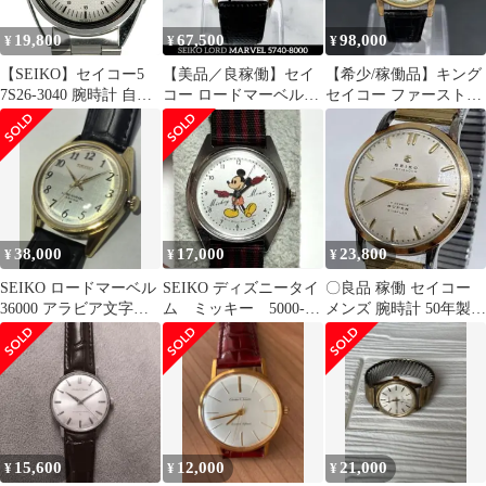
19,800
67,500
98,000
¥
¥
¥
【SEIKO】セイコー5
【美品／良稼働】セイ
【希少/稼働品】キング
7S26-3040 腕時計 自動
コー ロードマーベル
セイコー ファーストモ
巻き メカニカル メンズ
36000 手巻き 5740-8000
デル 25石 14KGF 手巻
【9304】
き
38,000
17,000
23,800
¥
¥
¥
SEIKO ロードマーベル
SEIKO ディズニータイ
〇良品 稼働 セイコー
36000 アラビア文字盤
ム ミッキー 5000-
メンズ 腕時計 50年製
手巻
7000 手巻き 稼働美品
ヴィンテージ 手巻き ス
ーパー
15,600
12,000
21,000
¥
¥
¥