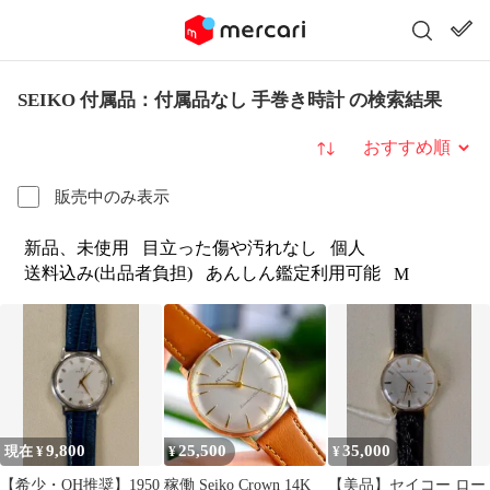
SEIKO 付属品：付属品なし 手巻き時計 の検索結果
並び替え
販売中のみ表示
新品、未使用
目立った傷や汚れなし
個人
送料込み(出品者負担)
あんしん鑑定利用可能
M
9,800
25,500
35,000
現在 ¥
¥
¥
【希少・OH推奨】1950
稼働 Seiko Crown 14K
【美品】セイコー ロー