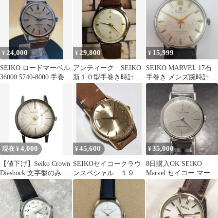
24,000
29,800
15,999
¥
¥
¥
SEIKO ロードマーベル
アンティーク SEIKO
SEIKO MARVEL 17石
36000 5740-8000 手巻き
新１０型手巻き時計 ス
手巻き メンズ腕時計 ア
【不動品】
モールセコンド
ンティーク 稼働品
4,000
45,600
35,000
現在 ¥
¥
¥
【値下げ】Seiko Crown
SEIKOセイコークラウ
8日購入OK SEIKO
Diashock 文字盤のみ 動
ンスペシャル １９６
Marvel セイコー マーベ
作未確認
３年 ＳＤ文字盤
ル 手巻き腕時計OH済
O/H完了
み