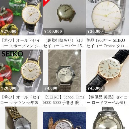
27,000
100,000
26,900
¥
¥
¥
【希少】オールドセイ
（裏蓋打跡あり） k18
美品 1958年～ SEIKO
コー スポーツマン シル
セイコー スーパー 15石
セイコー Cronos クロノ
バー 手巻き メンズ腕時
22.3g
ス 手巻き式
計 レトロ
28,000
4,000
45,800
¥
¥
¥
【希少】オールドセイ
【SEIKO】School Time
【稼働品 美品】セイコ
コー クラウン 63年製
5000-6000 手巻き 腕時
ー ロードマーベルSD文
シルバー 手巻き メンズ
計 稼働品
字盤 アンティーク時計
腕時計
15023E