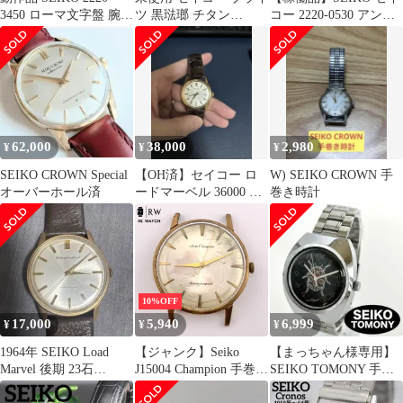
3450 ローマ文字盤 腕時
ツ 黒琺瑯 チタン
コー 2220-0530 アンテ
計
SAGN005 4S29-00A0
ィーク 手巻き
62,000
38,000
2,980
¥
¥
¥
SEIKO CROWN Special
【OH済】セイコー ロ
W) SEIKO CROWN 手
オーバーホール済
ードマーベル 36000 手
巻き時計
巻き 5740-8000
10%OFF
17,000
5,940
6,999
¥
¥
¥
1964年 SEIKO Load
【ジャンク】Seiko
【まっちゃん様専用】
Marvel 後期 23石
J15004 Champion 手巻き
SEIKO TOMONY 手巻
14KGF 手巻き
時計 ゴールド
き シルバー 時計 稼働