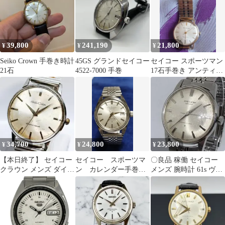
39,800
241,190
21,800
¥
¥
¥
Seiko Crown 手巻き時計
45GS グランドセイコー
セイコー スポーツマン
21石
4522-7000 手巻
17石手巻き アンティー
ク ヴィンテージ レトロ
昭和
34,700
24,800
23,800
¥
¥
¥
【本日終了】 セイコー
セイコー スポーツマ
〇良品 稼働 セイコー
クラウン メンズ ダイア
ン カレンダー手巻
メンズ 腕時計 61s ヴィ
ショック J15003E 00s
稼働品【オーバーホー
ンテージ クラウンスペ
ル済み】
シャル