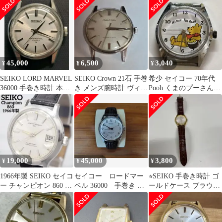
45,000
6,500
3,040
¥
¥
¥
SEIKO LORD MARVEL
SEIKO Crown 21石 手巻
希少 セイコー 70年代
36000 手巻き時計 本体
き メンズ腕時計 ヴィン
Pooh くまのプーさん手
ロードマーベル
テージ 稼働品
巻き時計 5000-6030
19,000
45,000
3,800
¥
¥
¥
1966年製 SEIKO セイコ
セイコー ロードマー
⭐︎SEIKO 手巻き時計 ゴ
ー チャンピオン 860 カ
ベル 36000 手巻き 腕
ールドケース ブラウン
レンダー 手巻き式
時計 絹目文字盤
レザー