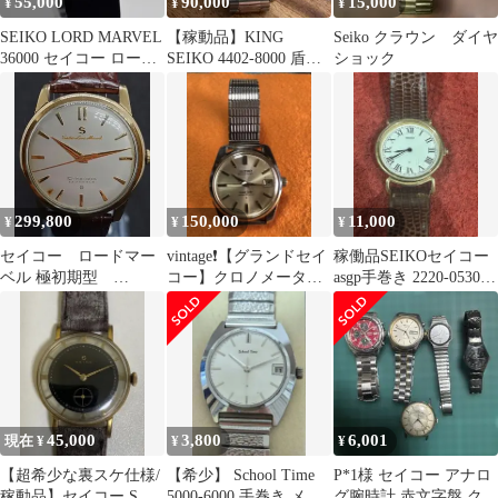
55,000
90,000
15,000
¥
¥
¥
SEIKO LORD MARVEL
【稼動品】KING
Seiko クラウン ダイヤ
36000 セイコー ロード
SEIKO 4402-8000 盾メ
ショック
マーベル アラビア数字
ダリオン
リネン文字盤 23石 手巻
Ref.5740-8000 保証あり
#P65259
299,800
150,000
11,000
¥
¥
¥
セイコー ロードマー
vintage❗️【グランドセイ
稼働品SEIKOセイコー
ベル 極初期型
コー】クロノメーター
asgp手巻き 2220-0530当
ref.14057 Sロード
機械式手巻き
時物レトロ昭和
45,000
3,800
6,001
現在 ¥
¥
¥
【超希少な裏スケ仕様/
【希少】 School Time
P*1様 セイコー アナロ
稼動品】セイコー Sマ
5000-6000 手巻き メン
グ腕時計 赤文字盤 クロ