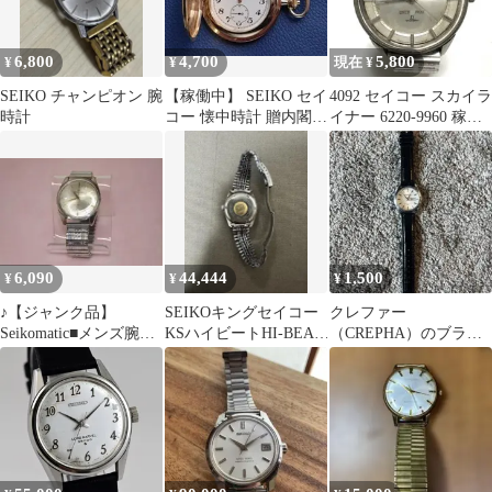
6,800
4,700
5,800
¥
¥
現在 ¥
SEIKO チャンピオン 腕
【稼働中】 SEIKO セイ
4092 セイコー スカイラ
時計
コー 懐中時計 贈内閣総
イナー 6220-9960 稼働
理大臣刻印 ゴールド
品
6,090
44,444
1,500
¥
¥
¥
♪【ジャンク品】
SEIKOキングセイコー
クレファー
Seikomatic■メンズ腕時
KSハイビートHI-BEAT
（CREPHA）のブラン
計■30 JEWELS■57
ビンテージ
ド、AVANTINO（アバ
ンティーノ）