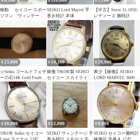
8,100
110,000
7,700
¥
¥
¥
稼動 セイコー スポー
SEIKO Lord Marvel 手
【中古】Socie 11-1050
ツマン ヴィンテージ
巻き時計 本体
レディース 腕時計
17石 手巻き デイト
23,000
14,300
29,900
¥
¥
¥
☆Seiko ゴールドフェザ
稼働 1965年製 SEIKO
希少【稼働】SEIKO
ー25石14K Gold Feather
セイコー スカイライナ
LORD MARVEL 36000
稼働品☆
ー 手巻き式 21石
手巻き W178
10,800
12,000
9,000
¥
¥
¥
1961年 Seiko セイコー
SEIKO ヴィンテージ 手
SEIKO セイコー腕時計
Liner ライナー 23石
巻き時計 スモセコ 不動
稼働品 手巻き 17石