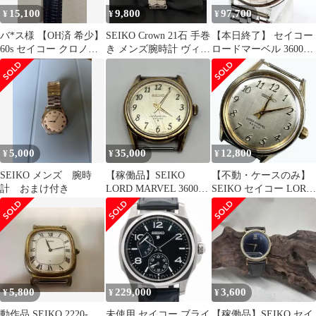
15,100
9,800
97,700
¥
¥
¥
バ*ス様 【OH済 希少】
SEIKO Crown 21石 手巻
【本日終了】 セイコー
60s セイコー クロノス
き メンズ腕時計 ヴィン
ロードマーベル 36000
セルフデーター
テージ 稼働品
00s 5740-8000
5,000
35,000
12,800
¥
¥
¥
SEIKO メンズ 腕時
【稼働品】SEIKO
【不動・ケースのみ】
計 おまけ付き
LORD MARVEL 36000
SEIKO セイコー LORD
手巻き時計 本体のみ
MAEVEL 5740-8000 手
巻き 腕時計
5,800
229,000
3,600
¥
¥
¥
動作品 SEIKO 2220-
未使用 セイコー ブライ
【稼働品】SEIKO セイ