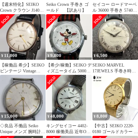
【週末特化】SEIKO
Seiko Crown 手巻き ゴ
セイコー ロードマーベ
Crown クラウン J14085
ールド 【訳あり】
ル 36000 手巻き 5740-
手巻き 稼働品
8000
11,000
9,800
6,500
¥
¥
¥
【稼働品 希少】SEIKO
【希少/稼働】SEIKO デ
SEIKO MARVEL
ビンテージ Vintage
ィズニータイム 5000-
17JEWELS 手巻き時計
Champion 手巻き
7000 1970年代
稼働品
15,000
48,000
8,800
¥
¥
¥
◇良品 不働品 Seiko
キングセイコー 4402-
【中古】SEIKO 2220-
Unique メンズ 腕時計
8000 稼働美品 近年OH
0180 ゴールドカラー 手
58年製 ヴィンテージ
履歴あり精度良好
巻き 腕時計