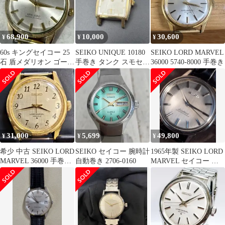
68,900
10,000
30,600
¥
¥
¥
60s キングセイコー 25
SEIKO UNIQUE 10180
SEIKO LORD MARVEL
石 盾メダリオン ゴール
手巻き タンク スモセコ
36000 5740-8000 手巻き
ド 手巻き ゴールド文字
セイコー
盤
31,000
5,699
49,800
¥
¥
¥
希少 中古 SEIKO LORD
SEIKO セイコー 腕時計
1965年製 SEIKO LORD
MARVEL 36000 手巻き
自動巻き 2706-0160
MARVEL セイコー ロ
時計
ードマーベル 手巻