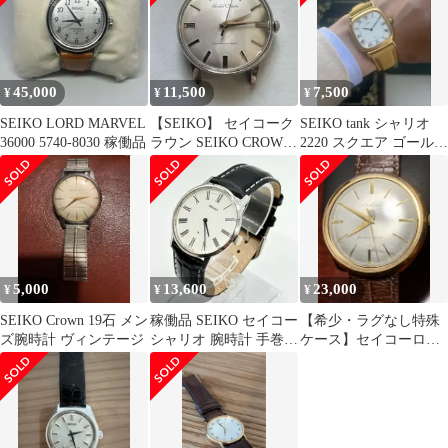
45,000
11,500
7,500
¥
¥
¥
SEIKO LORD MARVEL
【SEIKO】 セイコーク
SEIKO tank シャリオ
36000 5740-8030 稼働品
ラウン SEIKO CROWN
2220 スクエア ゴールド
手巻き時計
手巻 稼働品
5,000
13,600
23,000
¥
¥
¥
SEIKO Crown 19石 メン
稼働品 SEIKO セイコー
【希少・ラグなし特殊
ズ腕時計 ヴィンテージ
シャリオ 腕時計 手巻き
ケース】セイコーロー
白文字盤 ヴィンテージ
レルJ14031手巻き17石
稼動品