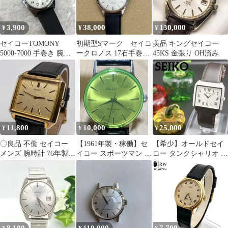
3,900
38,000
130,000
¥
¥
¥
セイコーTOMONY
初期型Sマーク セイコ
美品 キングセイコー
5000-7000 手巻き 腕時
ークロノス 17石手巻き
45KS 金張り OH済み
計 ヴィンテージ 希少
オーバーホール済み
11,800
10,000
25,000
¥
¥
¥
〇良品 不働 セイコー
【1961年製・稼働】セ
【希少】オールドセイ
メンズ 腕時計 76年製
イコー スポーツマン 手
コー タンクシャリオ ホ
ヴィンテージ 手巻き シ
巻き 17石 グリーンカラ
ワイト 手巻き メンズ腕
ャリオ
ー風防
時計 レトロ