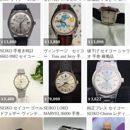
15016E
セイコー
0823331 Laurel
13,000
13,800
13,800
¥
¥
¥
SEIKO 手巻き時計
ヴィンテージ セイコ
値下げ セイコー シャリ
6602-9982 セイコー ア
ー Tom and Jerry 手巻
オ 手巻 稼働品
ンティーク
き時計 70年代
9,400
70,000
3,622
¥
¥
¥
SEIKO セイコー ゴール
SEIKO LORD
純正ブレス セイコー
ドフェザー ヴィンテー
MARVEL36000 手巻き
SEIKO Chorus レディー
ジ1500SE 手巻き 訳あ
バーインデックス裏ス
ス 腕時計 手巻き
り
ケ