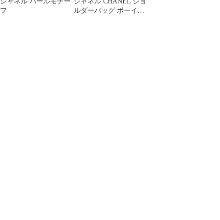
シャネル パールモチー
シャネル CHANEL ショ
フ
ルダーバッグ ボーイシ
ャネル キャビアスキン