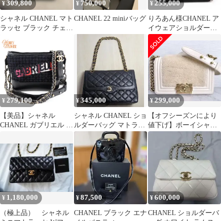
309,800
750,000
255,000
¥
¥
¥
シャネル CHANEL マト
CHANEL 22 miniバッグ
りろあん様CHANEL ア
ラッセ ブラック チェー
イウェアショルダーバ
ンショルダー 美品
ック
279,100
345,000
299,000
¥
¥
¥
【美品】シャネル
シャネル CHANEL ショ
【オフシーズンにより
CHANEL ガブリエル ド
ルダーバッグ マトラッ
値下げ】ボーイシャネ
ゥ シャネル スモール
セ パリ限定 黒 ラムス
ル ボアスモールハンド
ホーボー チェーンショ
キン
バッグ ホワイト
ルダーバッグ ツイード
ネイビー
1,180,000
87,500
600,000
¥
¥
¥
（極上品） シャネル
CHANEL ブラック エナ
CHANEL ショルダーバ