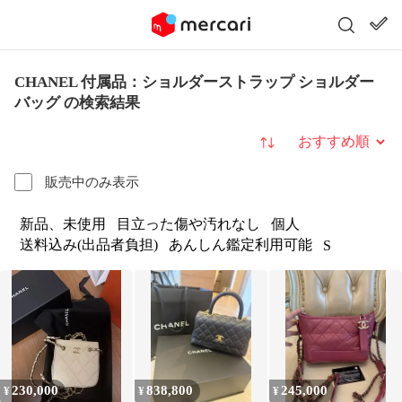
CHANEL 付属品：ショルダーストラップ ショルダー
バッグ の検索結果
並び替え
販売中のみ表示
新品、未使用
目立った傷や汚れなし
個人
送料込み(出品者負担)
あんしん鑑定利用可能
S
230,000
838,800
245,000
¥
¥
¥