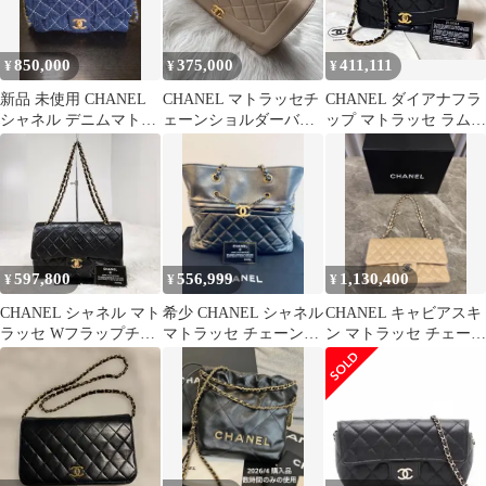
850,000
375,000
411,111
¥
¥
¥
新品 未使用 CHANEL
CHANEL マトラッセチ
CHANEL ダイアナフラ
シャネル デニムマトラ
ェーンショルダーバッ
ップ マトラッセ ラムス
ッセ25
グ
キン チェーンショル
ダーバッグ
597,800
556,999
1,130,400
¥
¥
¥
CHANEL シャネル マト
希少 CHANEL シャネル
CHANEL キャビアスキ
ラッセ Wフラップチェ
マトラッセ チェーント
ン マトラッセ チェーン
ーンショルダーバッグ
ートバッグ 正規店購入
ショルダーバッグ w
フラップ