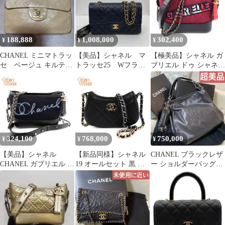
188,888
1,008,000
302,400
¥
¥
¥
CHANEL ミニマトラッ
【美品】シャネル マ
【極美品】シャネル ガ
セ ベージュ キルティ
トラッセ25 Wフラッ
ブリエル ドゥ シャネル
ング ヴィンテージ
プ Wチェーン ラムス
スモール ロゴワッペン
キン ネイビー
ボルドー
324,100
768,000
750,000
¥
¥
¥
【美品】シャネル
【新品同様】シャネル
CHANEL ブラックレザ
CHANEL ガブリエル ド
19 オールセット 黒 ラ
ー ショルダーバッグ
ゥ シャネル スモール
ムスキン
ハンドバッグ
ホーボー ウール フェル
ト ネイビー ブラック
黒 紺 2WAY バッグ