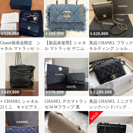
キン
ーバッグ
520,000
289,999
420,000
¥
¥
¥
Chanel発表会限定 シ
【新品未使用】シャネ
美品 CHANEL ブラック
ャネル マトラッセ ショ
ル マトラッセ デニムシ
キルティング ショルダ
ルダーバッグ カメリ
ョルダーバッグ フリン
ーバッグ シャネル パー
ア付き
ジ 31番台
ル
849,800
570,000
1,280,000
¥
¥
¥
⭐️ CHANEL シャネル
CHANEL デカマトラッ
美品 CHANEL ミニクラ
22ミニ キャビアスキ
セ34 Wフラップ 黒
シックハンドバッグ ミ
ン ショルダーバッ
ニマトラッセ
グ バッグ