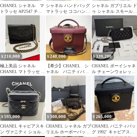
CHANEL シャネル マ
シャネル ハンドバッグ
シャネル ガブリエル ド
トラッセ AP2547 チエ
マトラッセ ココハンド
ゥ シャネル スモール
ーンショルダー ホワ
ル CHANEL 2way 黒
ショルダーバッグ
イト
A91810
210,000
240,000
339,200
¥
¥
¥
極上美品 シャネル
【希少】CHANEL シ
CHANEL ボーイシャネ
CHANEL マトラッセ チ
ャネル バニティバッ
ル チェーンウォレット
ェーンウォレット 273
グ 2way ショルダース
ブラック キャビアス
トラップ付
キン 黒
595,000
300,000
265,000
¥
¥
¥
CHANEL キャビアスキ
CHANEL シャネル ガブ
CHANEL バニティバッ
ン ヴァニティ ショルダ
リエル ホーボーバッグ
グ 1992’ キャビアスキ