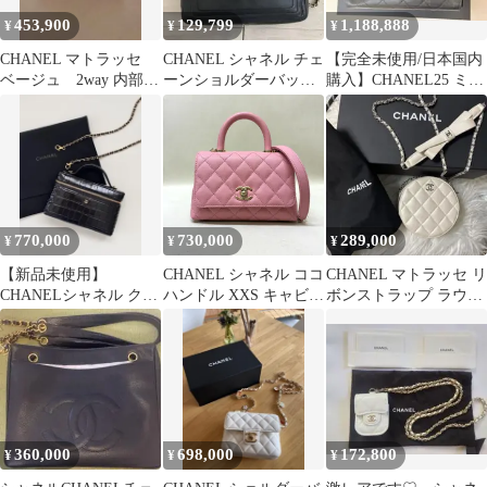
453,900
129,799
1,188,888
¥
¥
¥
CHANEL マトラッセ
CHANEL シャネル チェ
【完全未使用/日本国内
ベージュ 2way 内部仕
ーンショルダーバッグ
購入】CHANEL25 ミニ
切３層
ラムスキン ブラック 保
シャネル ブラック 黒
存袋付
770,000
730,000
289,000
¥
¥
¥
【新品未使用】
CHANEL シャネル ココ
CHANEL マトラッセ リ
CHANELシャネル クロ
ハンドル XXS キャビア
ボンストラップ ラウン
コ型押し ハンドバッグ
スキン 2WAY ハンドバ
ド チェーン クラッチ
黒 ゴールド金具
ッグ ピンク シャンパン
ゴールド金具 AS2215
360,000
698,000
172,800
¥
¥
¥