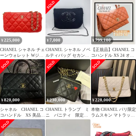
ル ミニフラップ マ
ト
ダーバッグ ラムスキン
トラッセ
ピンク
225,000
7,000
799,100
¥
¥
¥
CHANEL シャネル チェ
CHANEL シャネル ノベ
【正規品】CHANEL コ
ーンウォレット Wジッ
ルティバッグ セカンド
コハンドル XS 24 オレ
プ 財布 バッグ ラムス
バッグ チェーン ブラッ
ンジ マロン キャメル
キン レッド 23番台
ク 黒
2016年～2017年製造 G
カード付き AP0248 斜
め掛け ショルダー レザ
ー レディース 【ブラン
ドギャラリー千林店】
820,000
230,000
228,000
¥
¥
¥
シャネル CHANEL コ
CHANEL トランプ ミ
本物 CHANEL パリ限定
コハンドル XS 美品
ニ バニティ 限定
ラムスキン マトラッセ
ブラック 2023年モデ
ブラック キャビアス
チェーンショルダーバ
ル
キン レア
ッグ