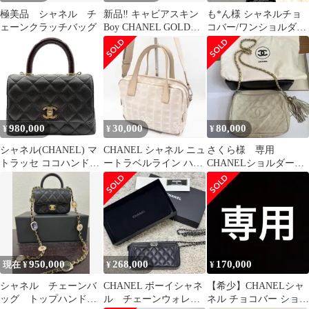
極美品 シャネル チ
新品‼︎ キャビアスキン
も*ん様 シャネルチョ
ェーンクラッチバッグ
Boy CHANEL GOLD金
コバー/ワンショルダー
具
バッグ/ベージュ
980,000
30,000
80,000
¥
¥
¥
シャネル(CHANEL) マ
CHANEL シャネル ニュ
さくら様 専用
トラッセ ココハンドル
ートラベルライン ハン
CHANELショルダーバ
19 XXS 2wayバッグ 黒/
ドバッグ 2way ベージ
ッグ、チェーンショル
レッド キャビアスキン/
ュ
ダー
リザード ゴールド金具
プレート AS2215 中古A
レディース ハンドバッ
グ ショルダーバッグ
950,000
268,000
170,000
現在 ¥
¥
¥
シャネル チェーンバ
CHANEL ボーイシャネ
【希少】CHANELシャ
ッグ トップハンド
ル チェーンウォレッ
ネル チョコバー ショル