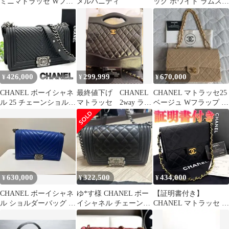
ミニマトラッセ Wフラ
メルバニティ
ッグ ホワイト ラムスキ
ップ ラムスキン チ
ン
ェーンショルダー
426,000
299,999
670,000
¥
¥
¥
CHANEL ボーイシャネ
最終値下げ CHANEL
CHANEL マトラッセ25
ル 25 チェーンショルダ
マトラッセ 2way ラム
ベージュ Wフラップ 正
ー ラムスキン Vステッ
スキン G金具ギャラン
規フルメンテナンス実
チ
ティ有
施
630,000
322,500
434,000
¥
¥
¥
CHANEL ボーイシャネ
ゆ*す様 CHANEL ボー
【証明書付き】
ル ショルダーバッグ ブ
イシャネル チェーンシ
CHANEL マトラッセ ラ
ルー
ョルダーバッグ
ムスキン チェーンショ
ルダーバッグ 黒