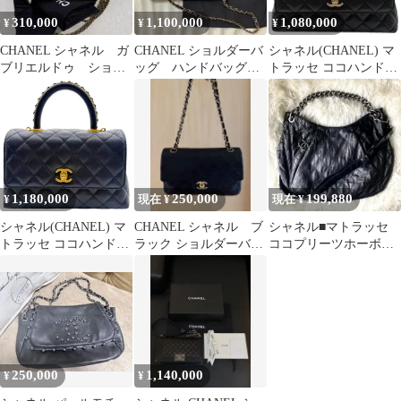
310,000
1,100,000
1,080,000
¥
¥
¥
CHANEL シャネル ガ
CHANEL ショルダーバ
シャネル(CHANEL) マ
ブリエルドゥ ショル
ッグ ハンドバッグ
トラッセ ココハンドル
ダーバッグ ゴールド
マトラッセ キャビア
24 XS 2wayバッグ 黒/レ
マトラッセ
スキン
ッド キャビアスキン/リ
ザード ゴールド金具 プ
レート A92990 中古A
レディース ハンドバッ
グ ショルダーバッグ
1,180,000
250,000
199,880
¥
現在 ¥
現在 ¥
シャネル(CHANEL) マ
CHANEL シャネル ブ
シャネル■マトラッセ
トラッセ ココハンドル
ラック ショルダーバッ
ココプリーツホーボー
24 XS 2wayバッグ ネイ
グ マトラッセ ヴィ
2wayチェーンショルダ
ビー キャビアスキン ゴ
ンテージ
ーバッグ■黒
ールド金具 プレート
A92990 中古A レディー
ス ハンドバッグ ショル
ダーバッグ
250,000
1,140,000
¥
¥