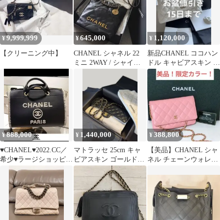
9,999,999
645,000
1,120,000
¥
¥
¥
【クリーニング中】
CHANEL シャネル 22
新品CHANEL ココハン
ミニ 2WAY / シャイニ
ドル キャビアスキン ホ
ーカーフスキン
ワイト29
888,000
1,440,000
388,800
¥
¥
¥
♥️CHANEL♥️2022.CC／
マトラッセ 25cm キャ
【美品】CHANEL シャ
希少♥ラージショッピン
ビアスキン ゴールド金
ネル チェーンウォレッ
グバッグ／ドーヴィル
具 【新品未使用】
ト マトラッセ 薄ピンク
／