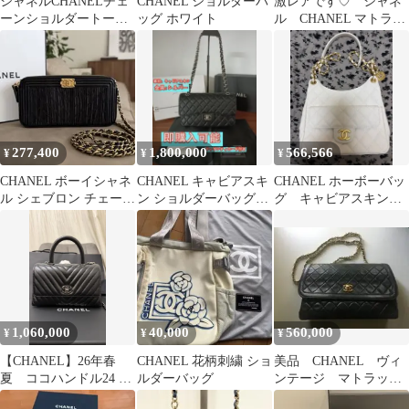
シャネルCHANELチェ
CHANEL ショルダーバ
激レアです♡ シャネ
ーンショルダートート
ッグ ホワイト
ル CHANEL マトラッ
バッグ
セ airpodsストラップ
白
277,400
1,800,000
566,566
¥
¥
¥
CHANEL ボーイシャネ
CHANEL キャビアスキ
CHANEL ホーボーバッ
ル シェブロン チェーン
ン ショルダーバッグ
グ キャビアスキン
ショルダーバッグ ブラ
マトラッセ25cm
AS3690 ミドルサイズ
ック
23P
1,060,000
40,000
560,000
¥
¥
¥
【CHANEL】26年春
CHANEL 花柄刺繍 ショ
美品 CHANEL ヴィ
夏 ココハンドル24 V
ルダーバッグ
ンテージ マトラッ
ステッチ キャビアス
セ チェーンショルダ