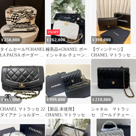
ーバッグ
スモール ブラック
ン 美品♡メイクボック
ス
1%OFF
250,000
262,000
390,000
¥
¥
¥
タイムセール‼️CHANEL
極美品⭐︎CHANEL ボー
【ヴィンテージ】
LA PAUSA ボーダー チ
イシャネル チェーンウ
CHANEL マトラッセ チ
ェーンショルダーバッ
ォレット フォンケース
ェーンショルダーバッ
グ
ホワイト
グ
465,000
999,000
218,000
¥
¥
¥
CHANEL マトラッセ 22
【新品.未使用】
シャネル マトラッ
ダイアナ ショルダーバ
CHANEL マトラッセ 20
セ ゴールドチェーン
ッグ
レア
ストラップ ターンロ
ック ラムスキン