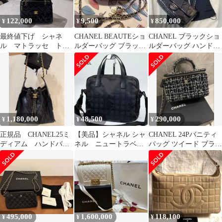
122,000
9,500
850,000
¥
¥
¥
最終値下げ シャネ
CHANEL BEAUTEショ
CHANEL ブラックショ
ル マトラッセ トー
ルダーバッグ ブラック
ルダーバッグ ハンドバ
トバッグ チェーンシ
ノベルティ
ッグマトラッセ キャ
ョルダー エナメル
ビアスキン
黒
1,180,000
48,500
290,000
¥
¥
¥
正規品 CHANEL25ミ
【美品】シャネル シャ
CHANEL 24Pバニティ
ディアム ハンドバッ
ネル ニュートラベル
バッグ ツイード ブラッ
グ AS5311 カーフスキ
ライン 2way ショルダ
ク/ホワイト
ン
ーバッグ
495,000
1,600,000
118,100
¥
¥
¥