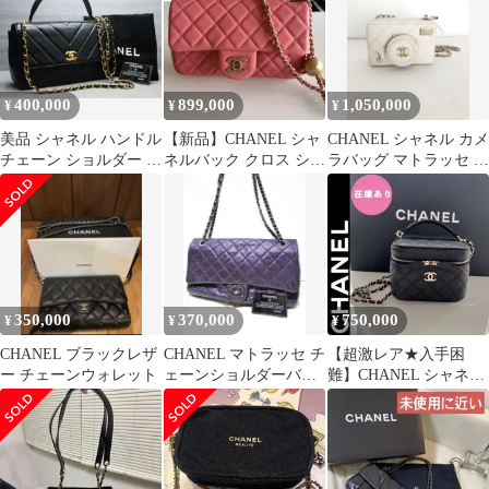
400,000
899,000
1,050,000
¥
¥
¥
美品 シャネル ハンドル
【新品】CHANEL シャ
CHANEL シャネル カメ
チェーン ショルダー V
ネルバック クロス ショ
ラバッグ マトラッセ ラ
ステッチ シェブロン ブ
ルダーバッグ ピンク
ムスキン ホワイト
ラック
350,000
370,000
750,000
¥
¥
¥
CHANEL ブラックレザ
CHANEL マトラッセ チ
【超激レア★入手困
ー チェーンウォレット
ェーンショルダーバッ
難】CHANEL シャネル
グ パープル キャビ
バニティケース ショル
アスキン
ダーバック