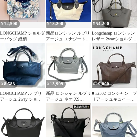
12,500
13,200
54,200
¥
¥
¥
LONGCHAMP ショルダ
新品ロンシャン ルプリ
Longchamp ロンシャン
ーバッグ 総柄
アージュ エナジートッ
レザー 2wayショルダー
プハンドル XS アイボ
バッグ エピュレXS
リー2way
8,588
13,999
19,000
¥
¥
¥
LONGCHAMP ル プリ
新品 ロンシャン ルプリ
■ a2502 ロンシャン プ
アージュ 2way ショル
アージュ ネオ XS
リアージュキュイール
ダーバッグ 黒 5088
2WAY セメントグレー
ショルダーバッグ レザ
ー