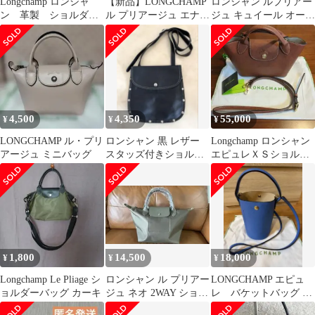
Longchamp ロンシャ
【新品】LONGCHAMP
ロンシャン ルプリアー
ン 革製 ショルダー
ル プリアージュ エナジ
ジュ キュイール オール
バッグ グレージュ
ートップハンドルXS 黒
レザー ショルダーバッ
バッグ 鞄
グ ブルー
4,500
4,350
55,000
¥
¥
¥
LONGCHAMP ル・プリ
ロンシャン 黒 レザー
Longchamp ロンシャン
アージュ ミニバッグ
スタッズ付きショルダ
エピュレＸＳショルダ
ーバッグ LONGCHAMP
ーバッグブラウン
1,800
14,500
18,000
¥
¥
¥
Longchamp Le Pliage シ
ロンシャン ル プリアー
LONGCHAMP エピュ
ョルダーバッグ カーキ
ジュ ネオ 2WAY ショル
レ バケットバッグ ブ
ダーバッグ S トープ
ルー 2WAY ショルダー