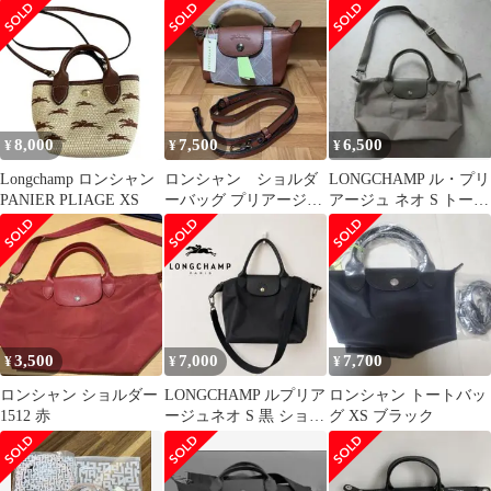
ロンシャンLongchamp
ナル ハンドル付きポー
オールレザー レッド 赤
チ
8,000
7,500
6,500
¥
¥
¥
Longchamp ロンシャン
ロンシャン ショルダ
LONGCHAMP ル・プリ
PANIER PLIAGE XS
ーバッグ プリアージュ
アージュ ネオ S トープ
XS ブラウン 【新品】
ショルダーバッグ
3,500
7,000
7,700
¥
¥
¥
ロンシャン ショルダー
LONGCHAMP ルプリア
ロンシャン トートバッ
1512 赤
ージュネオ S 黒 ショル
グ XS ブラック
ダーバッグ