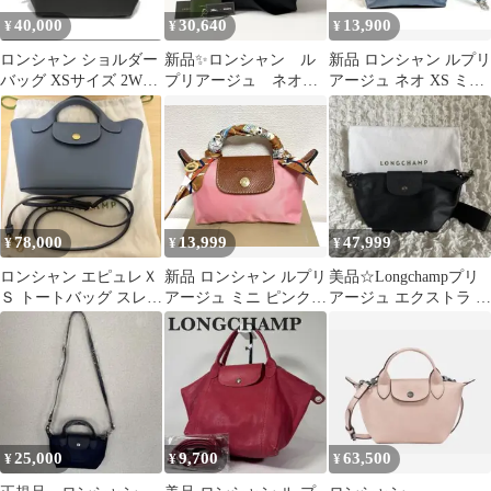
40,000
30,640
13,900
¥
¥
¥
ロンシャン ショルダー
新品✨ロンシャン ル
新品 ロンシャン ルプリ
バッグ XSサイズ 2WAY
プリアージュ ネオ
アージュ ネオ XS ミス
LONGCHAMP
ショルダーバッグ ブ
トブルー シルバー金具
ラック ナイロン
2WAY
78,000
13,999
47,999
¥
¥
¥
ロンシャン エピュレＸ
新品 ロンシャン ルプリ
美品☆Longchampプリ
Ｓ トートバッグ スレー
アージュ ミニ ピンク
アージュ エクストラ シ
ト ブルー (レザー)
ショルダー2WAY スカ
ョルダー/ボディバッグ
ーフ付
黒
25,000
9,700
63,500
¥
¥
¥