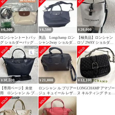
バッグ
6,300
6,500
20,000
¥
¥
¥
ロンシャントートバッ
美品 Longchamp ロン
【極美品】ロンシャン
グ ショルダーバッグ プ
シャン2way ショルダー
ロゾ 2WAY ショルダー
リアージュXS
バッグ ブラック
バッグ ハンドバッグ フ
longchamp
ランス製
30,000
21,000
12,100
¥
¥
¥
【専用ページ】未使
ロンシャン ル プリアー
LONGCHAMP アマゾー
用 ロンシャン ル プリ
ジュ キュイール レザー
ヌ キルティング チェー
アージュ エナジーL ト
2wayバッグ 黒 1082
ン ショルダーバッグ レ
ート ブラック
ザー