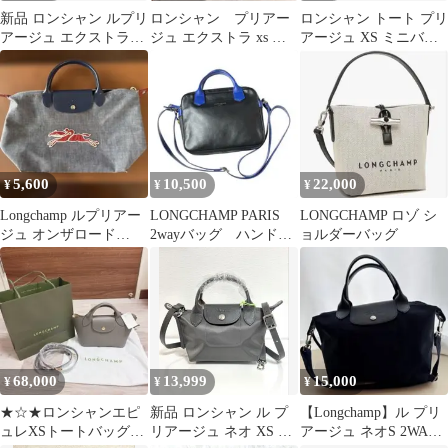
新品 ロンシャン ルプリ
ロンシャン プリアー
ロンシャン トート プリ
アージュ エクストラ
ジュ エクストラ xs ブ
アージュ XS ミニバッ
XS ピンクベージュ
ラック
グ専用インナーバッグ
2WAY
5,600
10,500
22,000
¥
¥
¥
Longchamp ルプリアー
LONGCHAMP PARIS
LONGCHAMP ロゾ シ
ジュ オンザロード
2wayバッグ ハンドバ
ョルダーバッグ
2wayショルダーバッグ
ッグ ショルダーバッ
グ
68,000
13,999
15,000
¥
¥
¥
★☆★ロンシャンエピ
新品 ロンシャン ル プ
【Longchamp】ル プリ
ュレXSトートバッグ★
リアージュ ネオ XS ダ
アージュ ネオS 2WAY