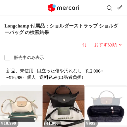
Longchamp 付属品：ショルダーストラップ ショルダ
ーバッグ の検索結果
並び替え
販売中のみ表示
新品、未使用
目立った傷や汚れなし
¥12,000~
個人
送料込み(出品者負担)
~¥16,980
10,999
41,000
999
¥
¥
¥