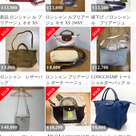
13,900
13,000
13,500
¥
¥
¥
新品 ロンシャン ル プ
ロンシャン ルプリアー
値下げ ／ロンシャン
リアージュ ネオ XS レ
ジュ ネオ XS 2WAY ネ
ル プリアージュ ト
ッド 2WAYトートYKK
イビー
ートバッグ 別売りスト
仕様
ラップ付き
3,000
8,000
12,700
¥
¥
¥
ロンシャン レザーバ
ロンシャン プリアージ
LONGCHAMP トート、
ッグ
ュ ポーチ ベージュ シ
ショルダーバッグ ル プ
ョルダーバッグ 付属
リアージュ ダンディ
品おまけ付き
ピンク
40,000
10,200
6,000
¥
¥
¥