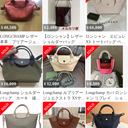
40,500
2,480
60,000
¥
¥
¥
LONGCHAMP レザー
【ロンシャン】レザー
ロンシャン エピュレ
本革 プリアージュ
ショルダーバッグ ビ
XS トートバッグ ペタ
オレンジ フランス
ンテージ
ル - レザー ピンク
製 ラム革
16,000
32,000
6,000
¥
¥
¥
Longchamp ショルダー
Longchamp ルプリアー
Longchamp カバ ロンシ
バッグ カーキ 値下
ジュエクストラ XSサイ
ャン リプレイ ショル
げ対応致します。
ズ ピンク
ダーバッグ XS ピンク