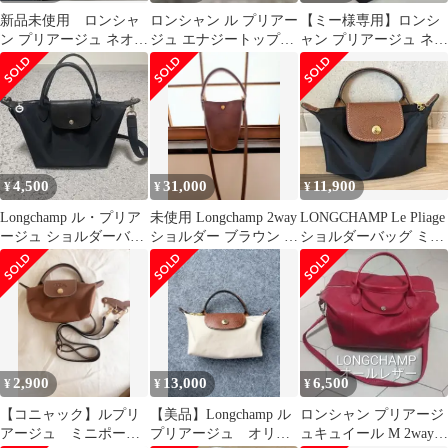
新品未使用 ロンシャ
ロンシャン ル プリアー
【ミー様専用】ロンシ
ン プリアージュ ネオ
ジュ エナジートップハ
ャン プリアージュ ネオ
XS アイスブルー
ンドルバッグ XS ブラ
Sサイズ ブラック
2way
ック
4,500
31,000
11,900
¥
¥
¥
Longchamp ル・プリア
未使用 Longchamp 2way
LONGCHAMP Le Pliage
ージュ ショルダーバッ
ショルダー ブラウン バ
ショルダーバッグ ミ
グ
ケツ型 ハンドバッグ
ニ ロンシャン
2,900
13,000
6,500
¥
¥
¥
【コニャック】ルプリ
【美品】Longchamp ル
ロンシャン プリアージ
アージュ ミニポーチ |
プリアージュ オリジ
ュキュイール M 2way