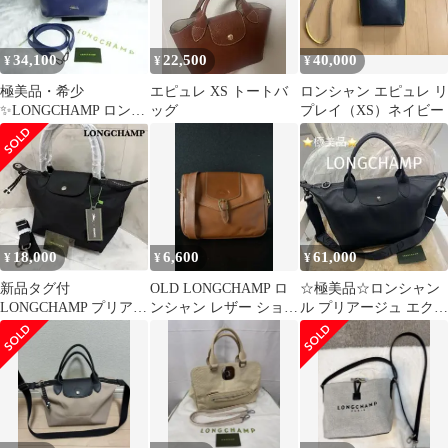
34,100
22,500
40,000
¥
¥
¥
極美品・希少
エピュレ XS トートバ
ロンシャン エピュレ リ
✨LONGCHAMP ロンシ
ッグ
プレイ（XS）ネイビー
ャン HONORE404 2way
バッグ
18,000
6,600
61,000
¥
¥
¥
新品タグ付
OLD LONGCHAMP ロ
☆極美品☆ロンシャン
LONGCHAMP プリアー
ンシャン レザー ショル
ル プリアージュ エクス
ジュ 3WAY ショルダ
ダーバッグ ブラウン
トラ S 2WAYバッグ ブ
ーバッグ黒 S
ラック