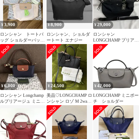
3,900
8,900
29,000
¥
¥
¥
ロンシャン トートバ
ロンシャン、ショルダ
ロンシャン
ッグ ショルダーバッグ
ートート エナジー
LONGCHAMP プリアー
プリアージュ XS ミニ
ジュ 2WAYショルダ
バッグ
ーバッグ ブラック
6,000
24,500
42,000
¥
¥
¥
ロンシャン Longchamp
美品♡LONGCHAMP ロ
LONGCHAMP ミニポー
ルプリアージュ ミニポ
ンシャン ロゾ M 2way
チ ショルダー
ーチ XS ネイビー
ショルダーバッグ黒