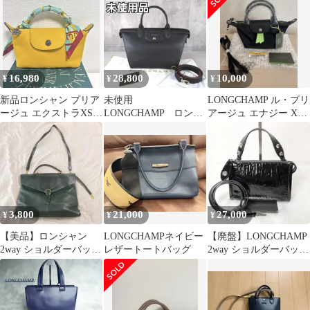
茶色
め掛け
16,980
28,800
10,000
¥
¥
¥
新品ロンシャン プリア
未使用
LONGCHAMP ル・プリ
ージュ エクストラXS
LONGCHAMP ロンシ
アージュ エナジー XS
レザーハニーマスター
ャン ル プリアージュ
ショルダーバッグ
ド スカーフ付
エリタージュ ブラッ
ク
3,800
21,000
27,000
¥
¥
¥
【美品】ロンシャン
LONGCHAMPネイビー
【廃盤】LONGCHAMP
2way ショルダーバッグ
レザートートバッグ
2way ショルダーバッグ
レザー ダークグリーン
ラ ヴォヤジューズ