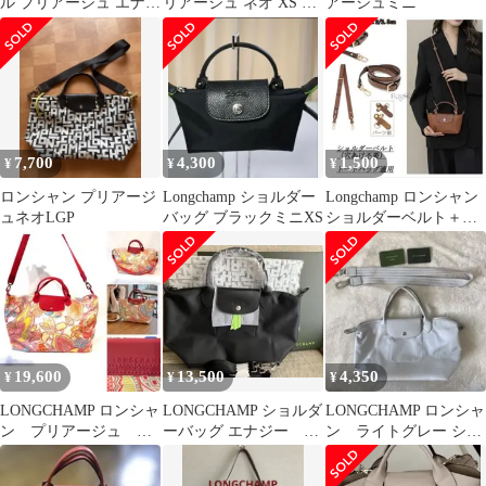
ル プリアージュ エナジ
リアージュ ネオ XS ネ
アージュミニ
ートップハンドルXS 黒
イビー2WAY ショルダ
ー
7,700
4,300
1,500
¥
¥
¥
ロンシャン プリアージ
Longchamp ショルダー
Longchamp ロンシャン
ュネオLGP
バッグ ブラックミニXS
ショルダーベルト＋左
右対称パーツ
19,600
13,500
4,350
¥
¥
¥
LONGCHAMP ロンシャ
LONGCHAMP ショルダ
LONGCHAMP ロンシャ
ン プリアージュ シ
ーバッグ エナジー S
ン ライトグレー ショ
ョルダーバッグ ペイ
サイズ ブラック
ルダーバッグ
ズリーロゴ