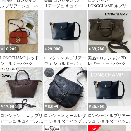
正規品 ロンシャン
美品 ロンシャン ル プ
ロンシャン
ル プリアージュ ネオ
リアージュ キュイール
LONGCHAMP ルプリア
XSサイズ ネイビー
ハンドバッグ 2way レ
ージュ トップハンドル
ザー
バッグ XS
16,200
29,000
39,780
¥
¥
¥
LONGCHAMP レッド
ロンシャン ルプリアー
美品✨ロンシャン 3D
ショルダーバッグ
ジュ ショルダーバッグ
レザー トートバッグ
S シティ
2way カーキ
17,000
8,099
26,900
¥
¥
¥
ロンシャン 2way プリ
ロンシャン オールレザ
ロンシャン ルプリアー
アージュ キュイール シ
ー ショルダーバッグ ロ
ジュ ショルダーバッグ
ョルダーバッグ レザー
ゴ金具 エンボスロゴ 斜
S シティ