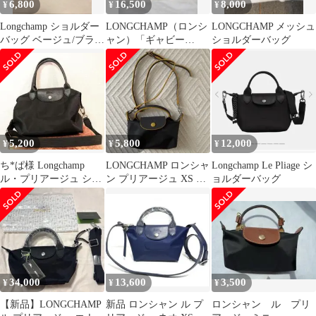
6,800
16,500
8,000
¥
¥
¥
Longchamp ショルダー
LONGCHAMP（ロンシ
LONGCHAMP メッシュ
バッグ ベージュ/ブラッ
ャン）「ギャビー
ショルダーバッグ
ク
（Gatsby）」ハンドバ
ッグ
5,200
5,800
12,000
¥
¥
¥
ち*ぱ様 Longchamp
LONGCHAMP ロンシャ
Longchamp Le Pliage シ
ル・プリアージュ ショ
ン プリアージュ XS シ
ョルダーバッグ
ルダーバッグ ブラック
ョルダーバッグ
34,000
13,600
3,500
¥
¥
¥
【新品】LONGCHAMP
新品 ロンシャン ル プ
ロンシャン ル プリ