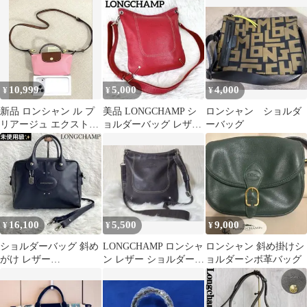
タートルダヴ★☆★
ークグレー2WAY YKK
ショルダーハンドバッ
仕様
グ
10,999
5,000
4,000
¥
¥
¥
新品 ロンシャン ル プ
美品 LONGCHAMP シ
ロンシャン ショルダ
リアージュ エクストラ
ョルダーバッグ レザー
ーバッグ
XS ギモーヴ ピンク
ロゴ型押し ステッチ
2WAY
16,100
5,500
9,000
¥
¥
¥
ショルダーバッグ 斜め
LONGCHAMP ロンシャ
ロンシャン 斜め掛けシ
がけ レザー
ン レザー ショルダーバ
ョルダーシボ革バッグ
LONGCHAMP ロンシャ
ッグ ブラウン ユニセ
ン 本革 紺色
ックス