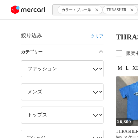
ンツにスキップ
カラー：ブルー系
THRASHER
絞り込み
THR
クリア
カテゴリー
販売
M
L
XL
6,800
¥
THRASHER 
boy スケー