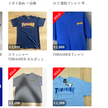
イダイ染め 一点物
ロゴ 復刻 Tシャツ 半
袖 スラッシャー スケ
ボー
2,800
2,000
¥
¥
R
スラッシャー
THRASHER Tシャツ
ャ
THRASHER ギルダン y2k
シュプリーム VANS 希少
1,100
2,300
¥
¥