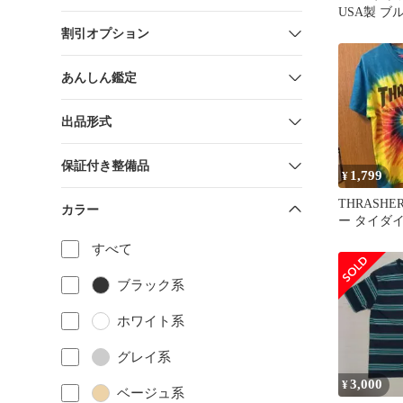
USA製 ブ
イトニング
割引オプション
あんしん鑑定
出品形式
保証付き整備品
1,799
¥
THRASH
カラー
ー タイダイ
ャツ スケ
すべて
ー
ブラック系
ホワイト系
グレイ系
3,000
¥
ベージュ系