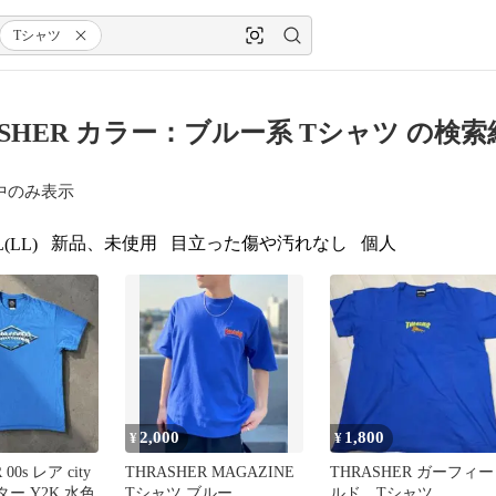
Tシャツ
ASHER カラー：ブルー系 Tシャツ の検索
中のみ表示
新品、未使用
目立った傷や汚れなし
個人
(LL)
2,000
1,800
¥
¥
00s レア city
THRASHER MAGAZINE
THRASHER ガーフィー
ター Y2K 水色
Tシャツ ブルー
ルド Tシャツ