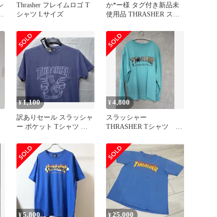
シ
Thrasher フレイムロゴ T
か*ー様 タグ付き新品未
ツ
シャツ Lサイズ
使用品 THRASHER スラ
ッシャー ライトブルー
水
1,100
4,800
¥
¥
系
訳ありセール スラッシャ
スラッシャー
ー ポケット Tシャツ 半
THRASHER Tシャツ 水
袖 特殊加工 数量限定 残
色 mサイズ ティファ
り1
ニーブルー
5,800
25,000
¥
¥