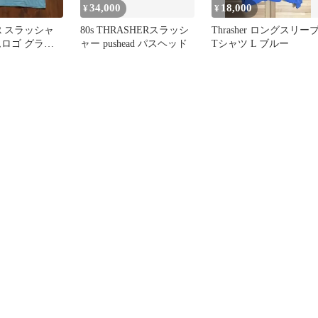
34,000
18,000
¥
¥
ER スラッシャ
80s THRASHERスラッシ
Thrasher ロングスリー
ムロゴ グラフ
ャー pushead パスヘッド
Tシャツ L ブルー
ャツ 水色