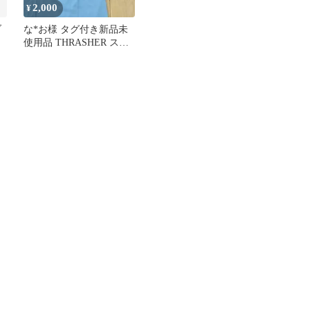
2,000
¥
ブ
な*お様 タグ付き新品未
使用品 THRASHER スラ
ッシャー ライトブルー
水