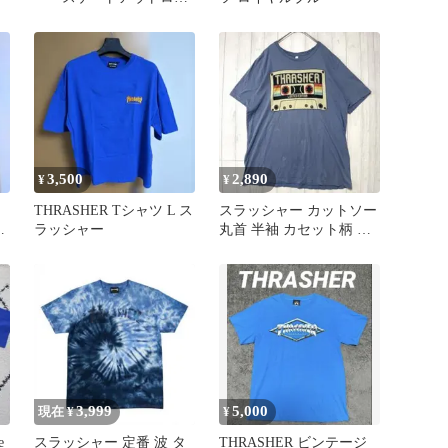
ー 半袖Tシャツ タイ
ダイ染め
3,500
2,890
¥
¥
THRASHER Tシャツ L ス
スラッシャー カットソー
ー
ラッシャー
丸首 半袖 カセット柄 XL
青 綿 カジュアル
3,999
5,000
現在 ¥
¥
e
スラッシャー 定番 波 タ
THRASHER ビンテージ