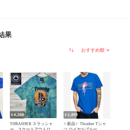
結果
並び替え
4,200
2,499
¥
¥
THRASHER スラッシャ
✨新品✨ Thrasher Tシャ
ー スケートアウトロ
ツ ロイヤルブルー