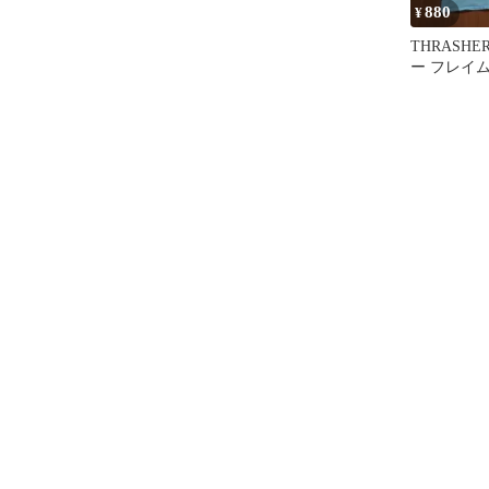
880
¥
THRASH
ー フレイ
ィックTシ