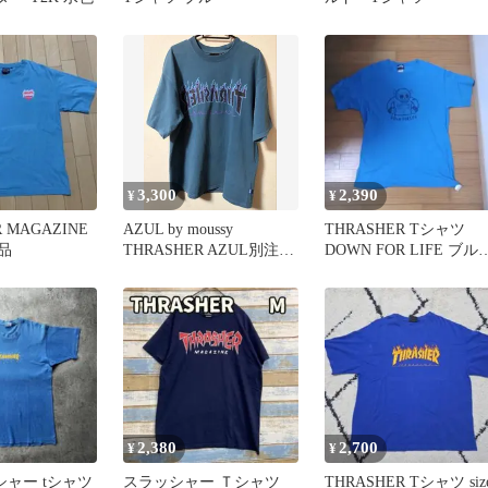
3,300
2,390
¥
¥
 MAGAZINE
AZUL by moussy
THRASHER Tシャツ
品
THRASHER AZUL別注フ
DOWN FOR LIFE ブル
ァイヤーパターンT
L
2,380
2,700
¥
¥
ッシャー tシャツ
スラッシャー Ｔシャツ
THRASHER Tシャツ siz