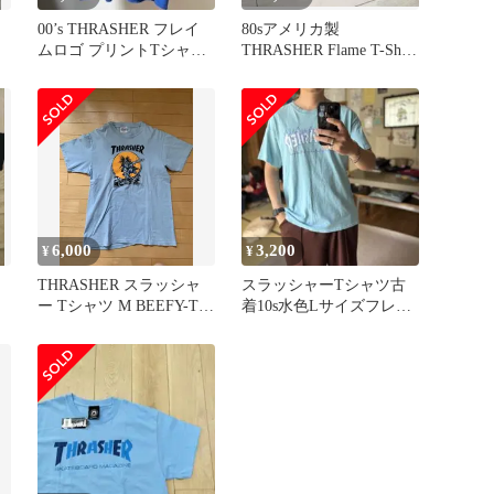
00’s THRASHER フレイ
80sアメリカ製
ムロゴ プリントTシャツ
THRASHER Flame T-Shirt
ケ
スペードタグ
Blue
6,000
3,200
¥
¥
THRASHER スラッシャ
スラッシャーTシャツ古
ー Tシャツ M BEEFY-T
着10s水色Lサイズフレイ
Pushead
ムロゴスケーターマガジ
ンロゴ