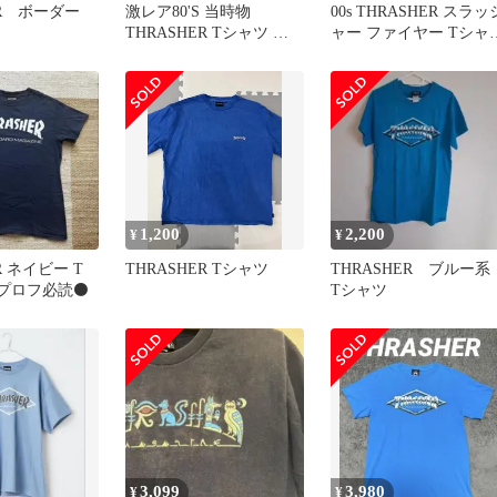
HER ボーダー
激レア80'S 当時物
00s THRASHER スラッ
THRASHER Tシャツ ヴ
ャー ファイヤー Tシャ
ィンテージ USA製 L
ブルー XL
1,200
2,200
¥
¥
R ネイビー T
THRASHER Tシャツ
THRASHER ブルー
️プロフ必読⚫️
Tシャツ
3,099
3,980
¥
¥