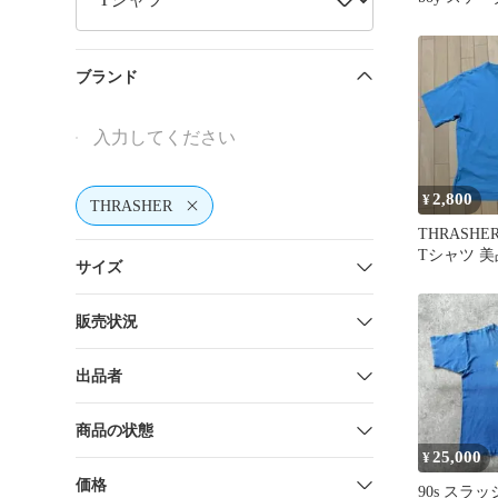
ブランド
2,800
¥
THRASHER
THRASHER
Tシャツ 美
サイズ
販売状況
出品者
商品の状態
25,000
¥
価格
90s スラ