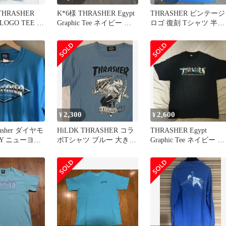
THRASHER
K*6様 THRASHER Egypt
THRASHER ビンテージ
LOGO TEE ス
Graphic Tee ネイビー 希
ロゴ 復刻 Tシャツ 半
少
袖 スラッシャー ス
ボー
2,300
2,600
¥
¥
asher ダイヤモ
HiLDK THRASHER コラ
THRASHER Egypt
Y ニューヨー
ボTシャツ ブルー 大きい
Graphic Tee ネイビー 希
ズ L
サイズ スラッシャー
少