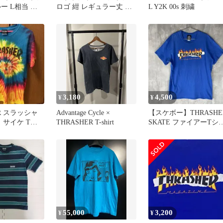
ルー L相当 ラ
ロゴ 紺 レギュラー丈 綿
L Y2K 00s 刺繍
ロゴ
ロゴ入り【か489】
3,180
4,500
¥
¥
ER スラッシャ
Advantage Cycle ×
【スケボー】THRASHE
 サイケ Tシ
THRASHER T-shirt
SKATE ファイアーTシ
ボー スケータ
ツ ブルー
55,000
3,200
¥
¥