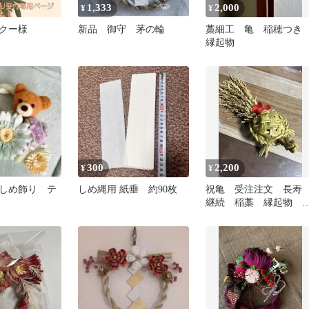
1,333
2,000
¥
¥
クー様
新品 御守 茅の輪
藁細工 亀 稲穂つ
縁起物
300
2,200
¥
¥
しめ飾り テ
しめ縄用 紙垂 約90枚
祝亀 受注注文 長
継続 稲藁 縁起物 
本