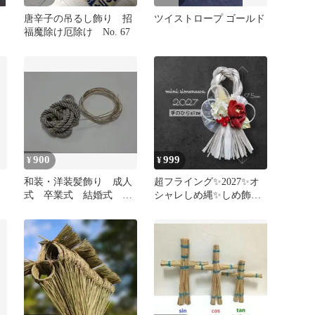
唐辛子の吊るし飾り 招
ツイストロープ ゴールド
福魔除け厄除け No. 67
900
999
¥
¥
和装・洋装髪飾り 成人
超フライング✨2027✨オ
式 卒業式 結婚式 前
シャレしめ縄✨しめ飾り
撮り 水引き ツイスト
✨洋風✨激安✨ハンドメ
コード紐
イド✨