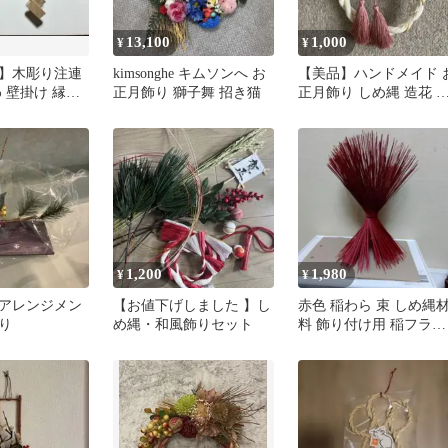
13,100
1,000
¥
¥
】木彫り注連
kimsonghe キムソンへ お
【美品】ハンドメイド 
 壁掛け 縁起
正月飾り 獅子舞 招き猫
正月飾り しめ縄 造花 
小楢 無垢材 職
ッセル付き
1,200
1,980
¥
¥
アレンジメン
【お値下げしました 】し
赤色 稲わら 束 しめ縄
り
め縄・和風飾りセット
料 飾り付け用 稲フラワ
ー