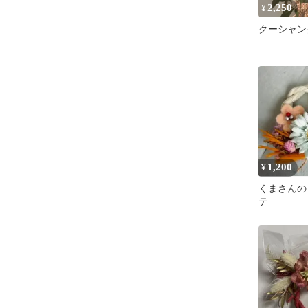
2,250
¥
クーシャン
1,200
¥
くまさんの
テ