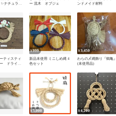
ト✨️ナチュラル
ー 流木 オブジェ
ンドメイド材料
️ワークショッ
999
3,450
¥
¥
ーティスティ
新品未使用 ミニしめ縄 4
わらの〆縄飾り『鶴亀
ワー ドライ
色セット
(未使用品)
 しめ縄
5,000
4,200
¥
¥