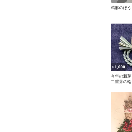
精麻のほう
1,000
¥
今年の新
二重茅の輪