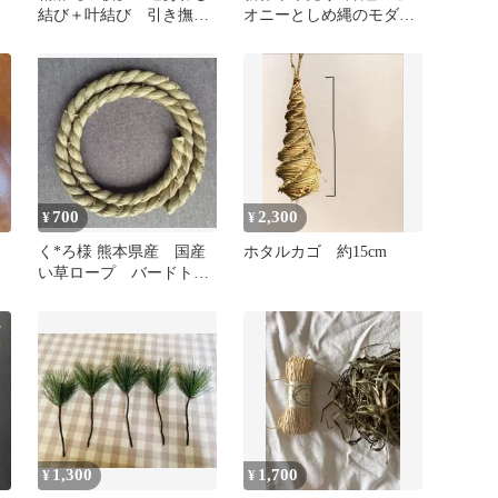
結び＋叶結び 引き撫で
オニーとしめ縄のモダン
飾り
飾り 造花
700
2,300
¥
¥
』
く*ろ様 熊本県産 国産
ホタルカゴ 約15cm
い草ロープ バードト
イ カジカジ おもちゃ
手作り ス
1,300
1,700
¥
¥