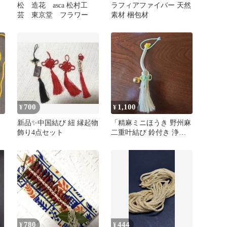
松 造花 asca 松村工
ラフィアファイバー 天然
芸 東京堂 フラワー
素材 梱包材
700
1,100
¥
¥
ッ
新品✨中国結び 紐 縁起物
「精麻ミニほうき 野州麻
除
飾り4点セット
二重叶結び 鈴付き 浄化
魔除け お守り」
780
444
¥
¥