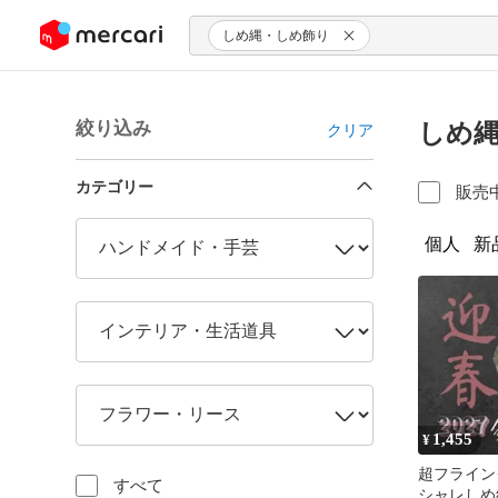
ンツにスキップ
しめ縄・しめ飾り
絞り込み
しめ縄
クリア
カテゴリー
販売
個人
新
1,455
¥
超フライング
すべて
シャレしめ