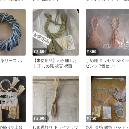
安✨ハンドメ
5,600
800
¥
¥
つるリース ハ
【未使用品】わら細工た
しめ縄 タッセル KPZ-8
くぼ しめ縄 祝言 祝酉
ピンク 2個セット
2,000
750
¥
¥
め飾り✨️土台
しめ縄飾り ドライフラワ
水引 金箔 銀箔 セット 