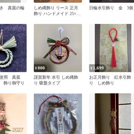
き 真菰の輪
しめ縄飾り リース 正月
日輪水引飾り 金 3個
飾り ハンドメイド 25×25
センチ
800
1,699
¥
¥
芽使用 真菰
謹賀新年 水引 しめ縄飾
お正月飾り 紅水引飾
 飾り御守り
り 吸盤タイプ
り しめ飾り