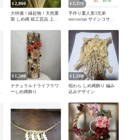
2,800
1,575
¥
¥
き
大特価！縁起物！天然藁
手作り藁人形3兄弟
製 しめ縄 統工芸品 上
sin/cos/tan サインコサイ
輪 輪宝100本
ンタンジェント 小道具
1,500
1,500
¥
¥
寿
ナチュラルドライフラワ
稲わら しめ縄飾り 編み
見
ーしめ縄飾り
込みデザイン