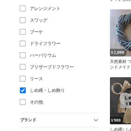
✨洋風✨激
アレンジメント
イド✨
スワッグ
ブーケ
ドライフラワー
2,000
¥
ハーバリウム
天然素材 
プリザーブドフラワー
ンドメイド
リース
しめ縄・しめ飾り
その他
ブランド
900
¥
しめ縄✨️し