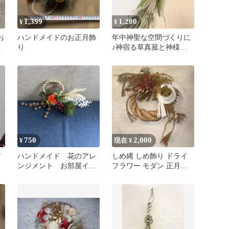
1,399
1,200
¥
¥
お
ハンドメイドのお正月飾
年中神聖な空間づくりに
タ
り
♪神宿る草真菰と神様の
依代精麻のしめ縄飾り
（椿）
750
2,000
¥
現在 ¥
材
ハンドメイド 花のアレ
しめ縄 しめ飾り ドライ
ンジメント お部屋イン
フラワー モダン 正月飾
テリア
り