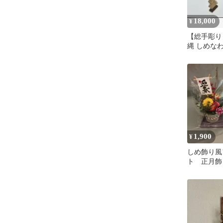
18,000
¥
【総手彫り
縄 しめなわ
物 魔除け 
人技
1,900
¥
しめ飾り風
ト 正月飾