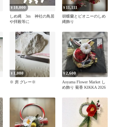
18,000
11,111
¥
¥
り
しめ縄 3m 神社の鳥居
胡蝶蘭とピオニーのしめ
や拝殿等に
縄飾り
1,080
2,600
¥
¥
※ 房 グレー※
Aoyama Flower Market し
め飾り 菊香 KIKKA 2026