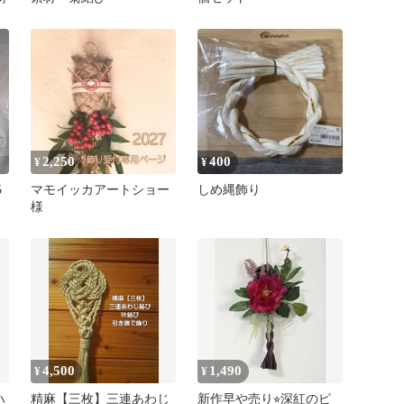
2,250
400
¥
¥
5
マモイッカアートショー
しめ縄飾り
様
4,500
1,490
¥
¥
ハ
精麻【三枚】三連あわじ
新作早や売り⭐︎深紅のピ