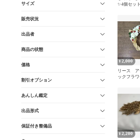
サイズ
✨️4個セッ
ブラウン✨
プ
販売状況
出品者
商品の状態
2,000
¥
価格
リース ア
ックフラ
割引オプション
ナチュラル
あんしん鑑定
出品形式
保証付き整備品
2,200
¥