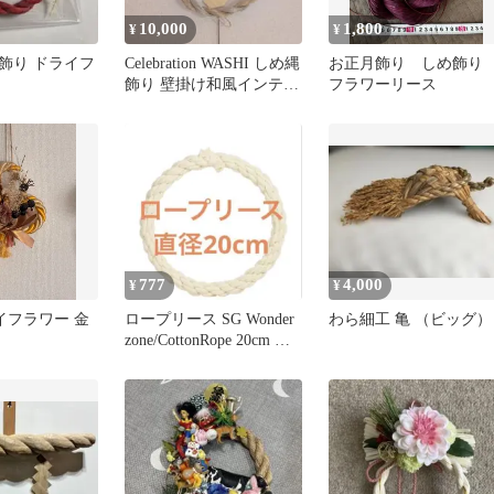
10,000
1,800
¥
¥
飾り ドライフ
Celebration WASHI しめ縄
お正月飾り しめ飾
飾り 壁掛け和風インテリ
フラワーリース
ア
777
4,000
¥
¥
ライフラワー 金
ロープリース SG Wonder
わら細工 亀 （ビッグ）
zone/CottonRope 20cm 〆
縄