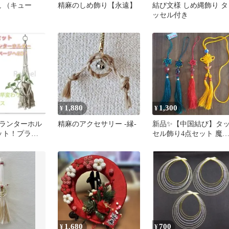
亀 （キュー
精麻のしめ飾り【永遠】
結び文様 しめ縄飾り タ
ッセル付き
1,880
1,300
¥
¥
ランターホル
精麻のアクセサリー -縁-
新品✨【中国結び】タ
ット！プラン
セル飾り4点セット 魔
ー 観葉植物
け お守り 紐 ひも
1,680
700
¥
¥