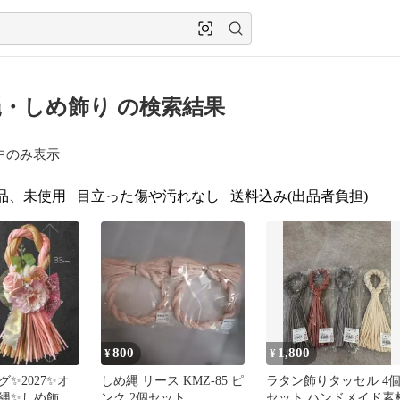
・しめ飾り の検索結果
中のみ表示
品、未使用
目立った傷や汚れなし
送料込み(出品者負担)
800
1,800
¥
¥
✨2027✨オ
しめ縄 リース KMZ-85 ピ
ラタン飾りタッセル 4
縄✨しめ飾り
ンク 2個セット
セット ハンドメイド素