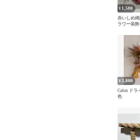
1,580
¥
赤いしめ縄
ラワー装飾
3,800
¥
Calon ド
色