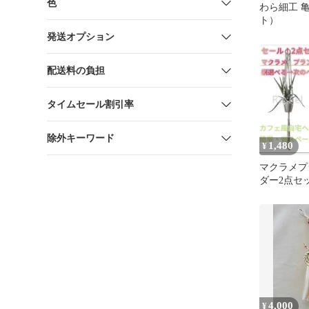
色
わら細工 
ト）
発送オプション
配送料の負担
タイムセール割引率
除外キーワード
1,480
¥
マクラメプ
ダー2点セ
トハンガ
ボヘミアン
4,000
¥