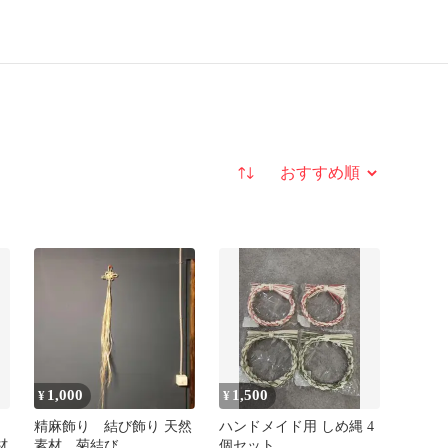
並び替え
1,000
1,500
¥
¥
個
精麻飾り 結び飾り 天然
ハンドメイド用 しめ縄 4
材
素材 菊結び
個セット