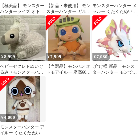
【極美品】 モンスター
【新品・未使用】 モン
モンスターハンター メ
ハンターライズ オトモ
スターハンター ガルク
ラルー くたくたぬいぐ
ガルク ぬいぐるみ 大型
ぬいぐるみ 60cm
るみ 大
カプコン
8,999
7,999
7,080
¥
¥
¥
ベビーセクレトぬいぐ
【当選品】モンハン オ
げ*け様 新品 モンス
るみ〈モンスターハン
トモアイルー 座高60cm
ターハンター モンでふ
ターワイルズ コレクタ
特大ぬいぐるみ
ぉ もちハグぬいぐるみ
ーズエディション〉
タマミツネ
4,000
¥
モンスターハンター ア
イルー くたくたぬいぐ