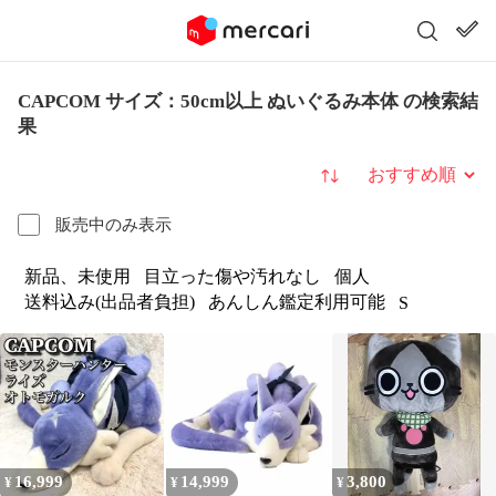
CAPCOM サイズ：50cm以上 ぬいぐるみ本体 の検索結
果
並び替え
販売中のみ表示
新品、未使用
目立った傷や汚れなし
個人
送料込み(出品者負担)
あんしん鑑定利用可能
S
16,999
14,999
3,800
¥
¥
¥