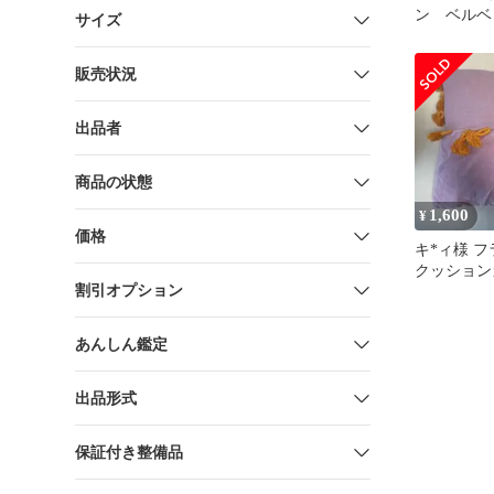
ン ベルベ
サイズ
クッション
販売状況
出品者
商品の状態
1,600
¥
価格
キ*ィ様 
クッショ
割引オプション
45✖️45
あんしん鑑定
出品形式
保証付き整備品