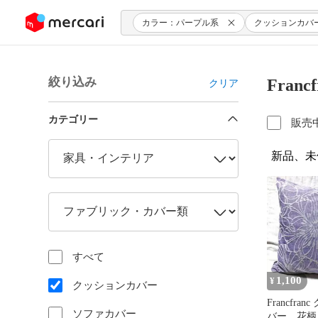
ンツにスキップ
カラー：パープル系
クッションカバ
絞り込み
Fra
クリア
カテゴリー
販売
新品、未
すべて
1,100
¥
クッションカバー
Francfra
ソファカバー
バー 花