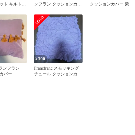
ット キルト
ンフラン クッションカバ
クッションカバー 紫
カバー
ー ベロア調
300
¥
フランフラン
Francfranc スモッキング
ンカバー
チュール クッションカバ
ー