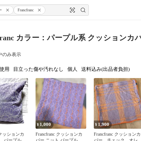
ー
Francfranc
ncfranc カラー：パープル系 クッション
中のみ表示
使用
目立った傷や汚れなし
個人
送料込み(出品者負担)
1,000
1,900
¥
¥
nc クッションカ
Francfranc クッションカ
Francfranc クッションカ
柄 パープル
バー ニット パープル
バー チェック オレ