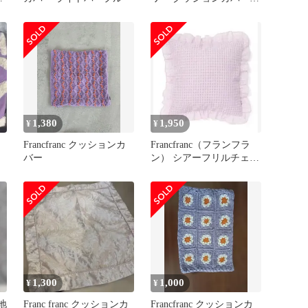
450×450
1,380
1,950
¥
¥
Francfranc クッションカ
Francfranc（フランフラ
バー
ン） シアーフリルチェッ
ク クッションカバー
1,300
1,000
¥
¥
ル地
Franc franc クッションカ
Francfranc クッションカ