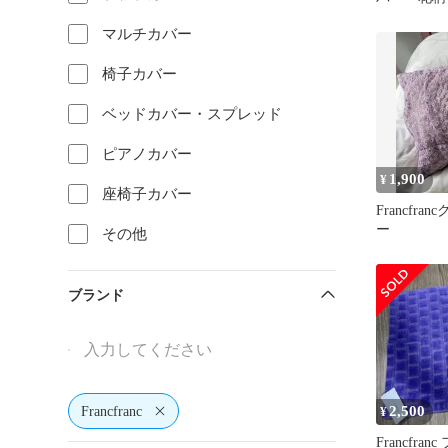
45×45㎝
マルチカバー
椅子カバー
ベッドカバー・スプレッド
ピアノカバー
1,900
¥
座椅子カバー
Francfr
ー
その他
ブランド
2,500
Francfranc
¥
Francfra