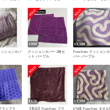
ジ パープル 紫
999
1,500
¥
¥
ancクッションカバ
クッションカバー 2枚セ
Francfranc クッションカ
ット パープル
バー パープル
650
1,500
¥
¥
nc フランフラ
【美品】Francfranc フラ
k*k様 Francfranc タオ