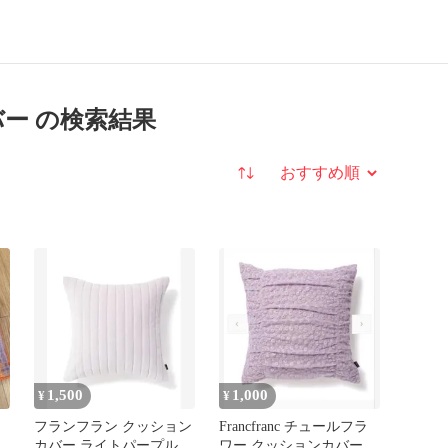
カバー の検索結果
並び替え
1,500
1,000
¥
¥
フランフラン クッション
Francfranc チュールフラ
ン
カバー ライトパープル
ワー クッションカバー