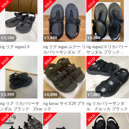
ルBlack US9（27cm）
ラック 24
3,500
5,000
8,000
¥
¥
¥
rig リグ mguu2.0
rig リグ mguu ムグー リ
rig mguu2.0 リカバリー
カバリーサンダル ブラ
サンダル ブラック
ック 26cm
27cm
3,999
6,000
7,800
¥
¥
¥
rig リグ リカバリーサ
rig kuvaa サイズ28 ブラ
rig リカバリーサンダ
ンダル ブラック 25cm
ック
ル クルッカ ブラック