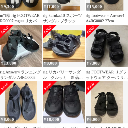
9,300
11,000
15,000
¥
¥
¥
m*l様 rig FOOTWEAR
rig kuruka2.0 スポーツ
rig footwear × Answer4
RG0007 mguu リカバリ
サンダル ブラック
A4RG0002 27cm
ーサンダル
28cm
13,000
9,000
7,800
¥
¥
¥
rig Answer4 ランニング
rig リカバリーサンダ
rig FOOTWEAR リグフ
サンダル A4RG0002
ル クルッカ 新品箱
ットウェア クーバ リカ
付き
バリーサンダル ブラ
ック
8,000
18,000
6,000
¥
¥
¥