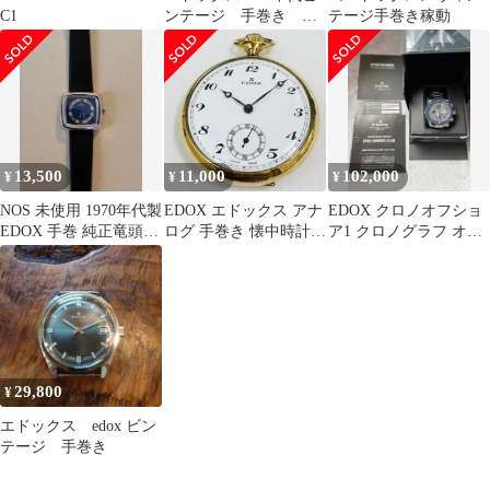
C1
ンテージ 手巻き デ
テージ手巻き稼動
ッドストック購入
品！ レア！限定値下
げ
13,500
11,000
102,000
¥
¥
¥
NOS 未使用 1970年代製
EDOX エドックス アナ
EDOX クロノオフショ
EDOX 手巻 純正竜頭
ログ 手巻き 懐中時計
ア1 クロノグラフ オー
スイス製
17石 ヴィンテージ レト
トマティック ジャパン
ロ
LTD
29,800
¥
エドックス edox ビン
テージ 手巻き