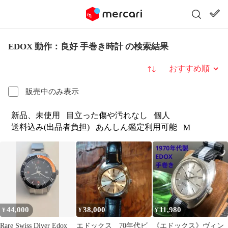
EDOX 動作：良好 手巻き時計 の検索結果
並び替え
販売中のみ表示
新品、未使用
目立った傷や汚れなし
個人
送料込み(出品者負担)
あんしん鑑定利用可能
M
44,000
38,000
11,980
¥
¥
¥
Rare Swiss Diver Edox
エドックス 70年代ビ
《エドックス》ヴィン