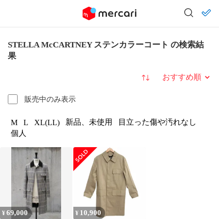
STELLA McCARTNEY ステンカラーコート の検索結
果
並び替え
販売中のみ表示
新品、未使用
目立った傷や汚れなし
M
L
XL(LL)
個人
69,000
10,900
¥
¥