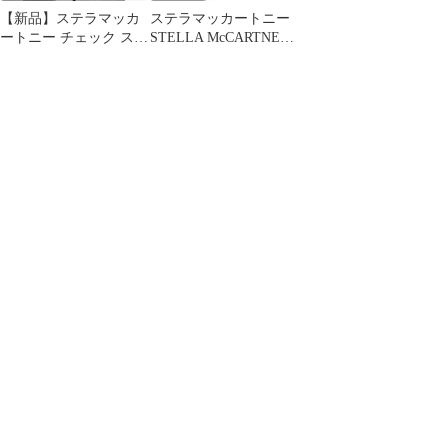
【新品】ステラマッカ
ステラマッカートニー
ートニー チェック ステ
STELLA McCARTNEY
ンカラーコート Mサイ
ゴム引きステンカラー
ズ
コート スプリングコー
ト イギリス製 防水 比
翼 ベージュ サイズ44
IBO68