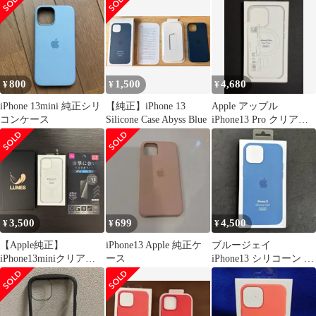
800
1,500
4,680
¥
¥
¥
iPhone 13mini 純正シリ
【純正】iPhone 13
Apple アップル
コンケース
Silicone Case Abyss Blue
iPhone13 Pro クリアケ
ース 未開封 未使用品
3,500
699
4,500
¥
¥
¥
【Apple純正】
iPhone13 Apple 純正ケ
ブルージェイ
iPhone13miniクリアケ
ース
iPhone13 シリコーン ア
ース(おまけ付き)
ップル Apple 新品