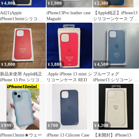
4,800
1,900
2,300
¥
¥
¥
Ad21)Apple
iPhone13Pro leather case
【Apple純正】iPhone13
iPhone13miniシリコー
Magsafe
シリコーンケース ブラ
ンケース Midnight
ック
3,000
3,880
4,500
¥
¥
¥
新品未使用 Apple純正
.Apple iPhone 13 mini シ
ブルーフォグ
iPhone 13 Pro シリコー
リコーンケース RED
iPhone13 シリコーン ア
ンケース
ップル Apple シリコ
ン新品
999
700
4,200
¥
¥
¥
iPhone13mini★ウェー
iPhone 13 Cilicone Case
【未開封】iPhone13