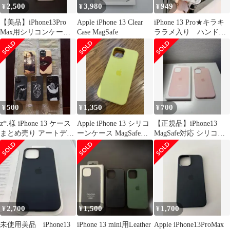
2,500
3,980
949
¥
¥
¥
【美品】iPhone13Pro
Apple iPhone 13 Clear
iPhone 13 Pro★キラキ
Max用シリコンケース
Case MagSafe
ララメ入り ハンドス
MagSafe対応
トラップベルト
500
1,350
700
¥
¥
¥
z*.様 iPhone 13 ケース
Apple iPhone 13 シリコ
【正規品】iPhone13
まとめ売り アートデザ
ーンケース MagSafe対
MagSafe対応 シリコー
イン ソフトケース
応 イエロー
ンケース ピンク
2,700
1,500
1,700
¥
¥
¥
未使用美品 iPhone13
iPhone 13 mini用Leather
Apple iPhone13ProMax