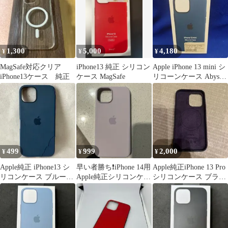
1,300
5,000
4,180
¥
¥
¥
MagSafe対応クリア
iPhone13 純正 シリコン
Apple iPhone 13 mini シ
iPhone13ケース 純正
ケース MagSafe
リコーンケース Abyss
Blue
499
999
2,000
¥
¥
¥
Apple純正 iPhone13 シ
早い者勝ち❗️iPhone 14用
Apple純正iPhone 13 Pro
リコンケース ブルージ
Apple純正シリコンケー
シリコンケース ブラッ
ェイMM273FE/A
ス
ク