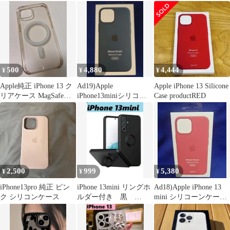
500
4,880
4,444
¥
¥
¥
Apple純正 iPhone 13 ク
Ad19)Apple
Apple iPhone 13 Silicone
リアケース MagSafe対
iPhone13miniシリコー
Case productRED
応 割れあり
ンケース Blue
2,500
999
5,380
¥
¥
¥
iPhone13pro 純正 ピン
iPhone 13mini リングホ
Ad18)Apple iPhone 13
ク シリコンケース
ルダー付き 黒
mini シリコーンケース
iPhoneケース
RED