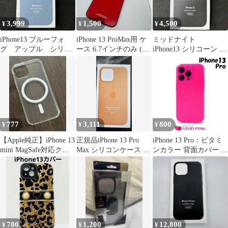
3,999
1,500
4,500
¥
¥
¥
iPhone13 ブルーフォ
iPhone 13 ProMax用 ケ
ミッドナイト
グ アップル シリコ
ース 6.7インチのみ (ガ
iPhone13 シリコーン ア
ーン Apple
ラスレッド)
ップル Apple 新品
777
3,111
800
¥
¥
¥
【Apple純正】iPhone 13
正規品iPhone 13 Pro
iPhone 13 Pro：ビタミ
mini MagSafe対応クリ
Max シリコンケース オ
ンカラー 背面カバー ソ
アケース
レンジ
フトケース★ピンク
700
1,200
12,800
¥
¥
¥