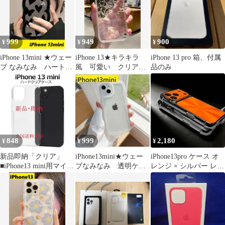
999
949
900
¥
¥
¥
iPhone 13mini ★ウェー
iPhone 13★キラキラ
iPhone 13 pro 箱、付属
ブ なみなみ ハート&
風 可愛い クリア
品のみ
蝶々 iPhone
iPhoneケース
848
999
2,180
¥
¥
¥
新品即納「クリア」
iPhone13mini★ウェー
iPhone13pro ケース オ
■iPhone13 mini用マイク
ブなみなみ 透明ケー
レンジ × シルバー レン
ロドット加工ハードケ
ス 可愛いiPhoneケー
ズ フルカバー
ース
ス