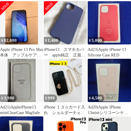
OK クリア 3
ンブラウン
フトカバーケース透明
82,000
1,400
5,000
¥
¥
¥
Apple iPhone 13 Pro Max
iPhone13 スマホカバ
Ad23)Apple iPhone 13
本体 アップルケア
ー apple純正 正規
Silicone Case RED
2030年まで
品 ブルー バイオレ
ット
3,980
999
4,500
¥
¥
¥
Ad21)AppleiPhone13
iPhone １３☆カード入
Ad20)Apple iPhone
miniClearCase MagSafe
れ ショルダーチェー
13miniシリコーンケー
ン レザー調ブラック
ス チョークピンク