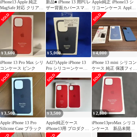
iPhone13 Apple 純正
新品■ iPhone 13 用PUレ
Apple純正 iPhone13 シ
MagSafe 対応 クリアケ
ザー背面カバースマホ
リコーンケース Apple
ース
ケース・ iPhone13
MagSafe対応
iPhone13 iPhone
MM253FE/A アップル
iphone13 moac
純正正規品
3,600
5,000
4,000
¥
¥
¥
iPhone 13 Pro Max シリ
Ad27)Apple iPhone 13
iPhone 13 mini シリコン
コンケース ピンク
Pro シリコーンケース
ケース 純正 保護フィル
ミッドナイト
ムセット
3,500
3,500
2,800
¥
¥
¥
Apple iPhone 13 Pro
Apple純正ケース
iPhone13proMax シリコ
Silicone Case ブラック
iPhone13用 プロダクト
ンケース 新品未開
レッド
封 赤