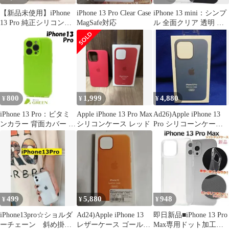
【新品未使用】iPhone
iPhone 13 Pro Clear Case
iPhone 13 mini：シンプ
13 Pro 純正シリコンケ
MagSafe対応
ル 全面クリア 透明 ハ
ース ブルー
ードケース★クリア
800
1,999
4,880
¥
¥
¥
iPhone 13 Pro：ビタミ
Apple iPhone 13 Pro Max
Ad26)Apple iPhone 13
ンカラー 背面カバー ソ
シリコンケース レッド
Pro シリコーンケース
フトケース★グリーン
アビスブルー
499
5,880
948
¥
¥
¥
iPhone13pro☆ショルダ
Ad24)Apple iPhone 13
即日新品■iPhone 13 Pro
ーチェーン 斜め掛け
レザーケース ゴールデ
Max専用ドット加工ソ