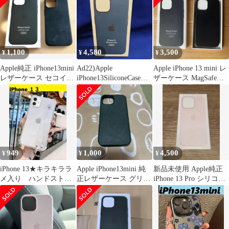
1,100
4,580
3,500
¥
¥
¥
Apple純正 iPhone13mini
Ad22)Apple
Apple iPhone 13 mini レ
レザーケース セコイア
iPhone13SiliconeCase
ザーケース MagSafe対
グリーン 箱付き
Blue
応
949
1,000
4,500
¥
¥
¥
iPhone 13★キラキララ
Apple iPhone13mini 純
新品未使用 Apple純正
メ入り ハンドストラ
正レザーケース グリー
iPhone 13 Pro シリコー
ップベルト iPhoneケー
ン
ンケース
ス