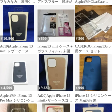
ブなみなみ 透明ケー
アビスブルー 純正品
Apple純正ClearCase
ス iPhoneケースブルー
MagSafe対応
10,800
600
500
¥
¥
¥
Ad19)Apple iPhone 13
iPhone13 mini ケース＋
CASEKOO iPhone13pro
mini レザーケース
ガラスフィルム 未開封
用ケース セット
MagSafe
新品セット
4,599
9,680
990
¥
¥
¥
Apple 純正 iPhone 13
Ad20)Apple iPhone 13
iPhone 13 シリコンケー
Pro Max シリコンケー
miniレザーケースゴー
ス MagSafe 黒
ス
ルデンブラウン