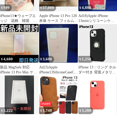
999
57,000
4,880
¥
¥
¥
iPhone13★ウェーブエ
Apple iPhone 13 Pro 128
Ad18)Apple iPhone
ッジ 花柄 韓国 透
本体 ケース フィルムセ
13miniシリコーンケー
明ケース 可愛すぎる
ット
ス RED
4,680
3,600
1,250
¥
¥
¥
新品 MagSafe 対応
Ad23)Apple
iPhone 13：リング ホル
iPhone 13 Pro Max ケー
iPhone13SiliconeCaseCha
ダー付き 背面メタリッ
ス ピンク
lkPink
ク カバーケース★ブラ
ック
5%OFF
5,222
1,748
3,280
¥
¥
¥