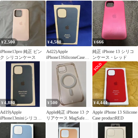
ピンク
ンズ フルカバー
2,500
4,580
666
¥
¥
¥
iPhone13pro 純正 ピン
Ad22)Apple
純正 iPhone 13 シリコ
ク シリコンケース
iPhone13SiliconeCase
ンケース・レッド
Blue
4,880
500
4,444
¥
¥
¥
Ad19)Apple
Apple純正 iPhone 13 ク
Apple iPhone 13 Silicone
iPhone13miniシリコー
リアケース MagSafe対
Case productRED
ンケース Blue
応 割れあり