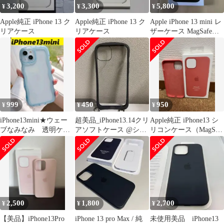
3,200
3,300
5,800
¥
¥
¥
Apple純正 iPhone 13 ク
Apple純正 iPhone 13 ク
Apple iPhone 13 mini レ
リアケース
リアケース
ザーケース MagSafe対
応
999
450
950
¥
¥
¥
iPhone13mini★ウェー
超美品_iPhone13.14クリ
Apple純正 iPhone13 シ
ブなみなみ 透明ケー
アソフトケース @ショ
リコンケース（MagSafe
ス iPhoneケースブルー
ルダーひも付き
対応）
2,500
1,800
2,700
¥
¥
¥
【美品】iPhone13Pro
iPhone 13 pro Max / 純
未使用美品 iPhone13