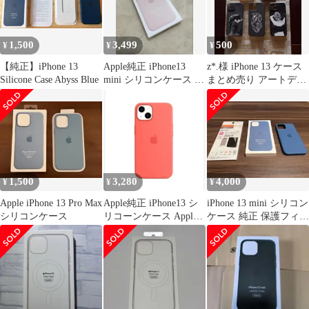
1,500
3,499
500
¥
¥
¥
【純正】iPhone 13
Apple純正 iPhone13
z*.様 iPhone 13 ケース
Silicone Case Abyss Blue
mini シリコンケース ピ
まとめ売り アートデザ
ンク 箱付き
イン ソフトケース
1,500
3,280
4,000
¥
¥
¥
Apple iPhone 13 Pro Max
Apple純正 iPhone13 シ
iPhone 13 mini シリコン
シリコンケース
リコーンケース Apple
ケース 純正 保護フィル
MagSafe対応
ムセット
MM253FE/A アップル
純正正規品