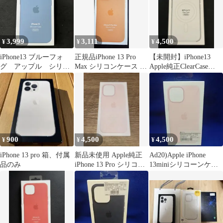
3,999
3,111
4,500
¥
¥
¥
iPhone13 ブルーフォ
正規品iPhone 13 Pro
【未開封】iPhone13
グ アップル シリコ
Max シリコンケース オ
Apple純正ClearCase
ーン Apple
レンジ
MagSafe対応
900
4,500
4,500
¥
¥
¥
iPhone 13 pro 箱、付属
新品未使用 Apple純正
Ad20)Apple iPhone
品のみ
iPhone 13 Pro シリコー
13miniシリコーンケー
ンケース
ス チョークピンク