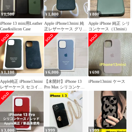
1,500
1,000
800
¥
¥
¥
iPhone 13 mini用Leather
Apple iPhone13mini 純
Apple iPhone 純正 シリ
Case&silicon Case
正レザーケース グリー
コンケース（13mini）
ン
1,100
6,000
690
¥
¥
¥
Apple純正 iPhone13mini
【未開封】iPhone 13
iPhone13mini ケース
レザーケース セコイア
Pro Max シリコンケー
グリーン 箱付き
ス ブルーフォグ
3,000
999
999
¥
¥
¥