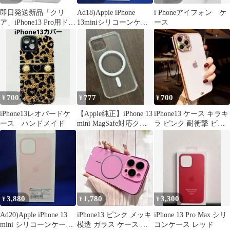
即日発送新品「クリ
Ad18)Apple iPhone
i Phoneアイフォン ケ
ア」iPhone13 Pro用ドッ
13miniシリコーンケー
ース
ト加工ハードカバーケ
ス RED
ース
700
777
700
¥
¥
¥
iPhone13レオパードケ
【Apple純正】iPhone 13
iPhone13 ケース キラキ
ース ハンドメイド
mini MagSafe対応クリ
ラ ピンク 耐衝撃 ビジ
アケース
ュー クリアケース
3,880
1,780
3,300
¥
¥
¥
Ad20)Apple iPhone 13
iPhone13 ピンク メッキ
iPhone 13 Pro Max シリ
mini シリコーンケース
模造 ガラス ケース レ
コンケース レッド