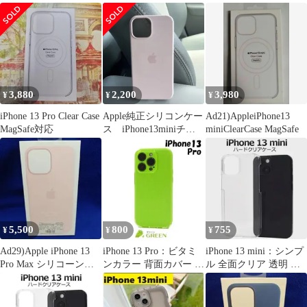
ースNIMASOガラスフ
ズ フルカバー
ース
ィルム
3,880
2,200
3,980
¥
¥
¥
iPhone 13 Pro Clear Case
Apple純正シリコンケー
Ad21)AppleiPhone13
MagSafe対応
ス iPhone13miniチョ
miniClearCase MagSafe
ークピンク
5,500
800
755
¥
¥
¥
Ad29)Apple iPhone 13
iPhone 13 Pro：ビタミ
iPhone 13 mini：シンプ
Pro Max シリコーンケ
ンカラー 背面カバー ソ
ル 全面クリア 透明 ハ
ース
フトケース★グリーン
ードケース★クリア