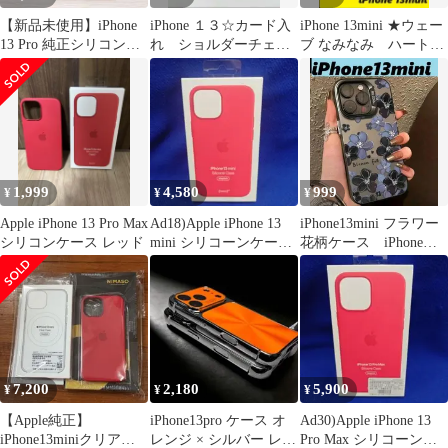
【新品未使用】iPhone
iPhone １３☆カード入
iPhone 13mini ★ウェー
13 Pro 純正シリコンケ
れ ショルダーチェー
ブ なみなみ ハート&
ース レッド
ン レザー調ブラック
蝶々 iPhone
1,999
4,580
999
¥
¥
¥
Apple iPhone 13 Pro Max
Ad18)Apple iPhone 13
iPhone13mini フラワー
シリコンケース レッド
mini シリコーンケース
花柄ケース iPhoneケ
RED
ース
7,200
2,180
5,900
¥
¥
¥
【Apple純正】
iPhone13pro ケース オ
Ad30)Apple iPhone 13
iPhone13miniクリアケ
レンジ × シルバー レン
Pro Max シリコーンケ