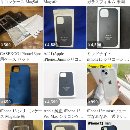
リコンケース MagSafe
Magsafe
ガラスフィルム 未開封
RED
新品セット
500
4,880
4,500
¥
¥
¥
CASEKOO iPhone13pro
Ad21)Apple
ミッドナイト
用ケース セット
iPhone13miniシリコー
iPhone13 シリコーン ア
ンケース Midnight
ップル Apple 新品
650
4,599
999
¥
¥
¥
iPhone 13 シリコンケー
Apple 純正 iPhone 13
iPhone13mini★ウェー
ス MagSafe 黒
Pro Max シリコンケー
ブなみなみ 透明ケー
ス
ス 可愛いiPhoneケー
ス