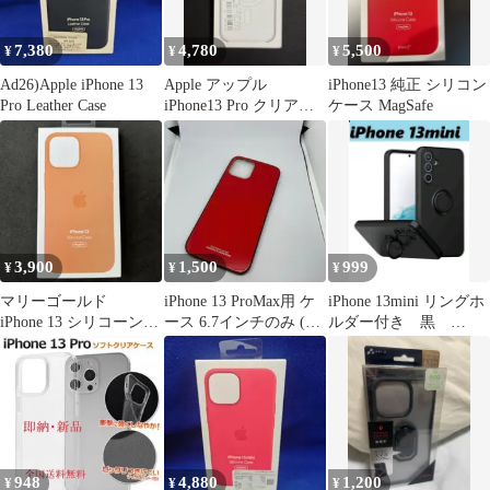
7,380
4,780
5,500
¥
¥
¥
Ad26)Apple iPhone 13
Apple アップル
iPhone13 純正 シリコン
Pro Leather Case
iPhone13 Pro クリアケ
ケース MagSafe
ース 未開封 未使用品
3,900
1,500
999
¥
¥
¥
マリーゴールド
iPhone 13 ProMax用 ケ
iPhone 13mini リングホ
iPhone 13 シリコーン
ース 6.7インチのみ (ガ
ルダー付き 黒
ケース 純正 アップル
ラスレッド)
iPhoneケース
948
4,880
1,200
¥
¥
¥