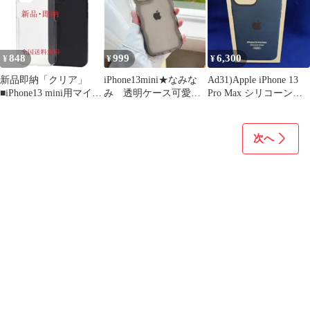
848
999
6,300
¥
¥
¥
新品即納「クリア」
iPhone13mini★なみな
Ad31)Apple iPhone 13
■iPhone13 mini用マイク
み 透明ケース可愛い
Pro Max シリコーンケ
ロドット加工ハードケ
iPhoneケース 黒
ース
ース
次へ