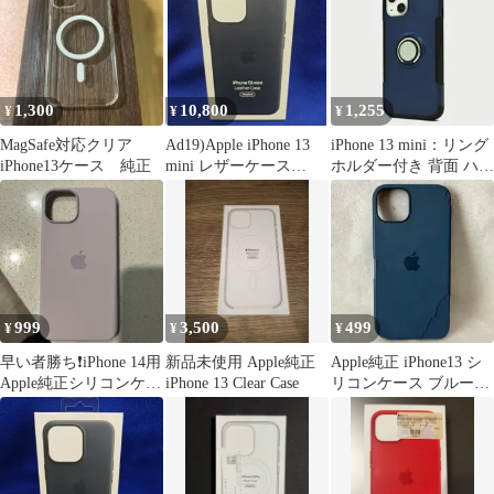
1,300
10,800
1,255
¥
¥
¥
MagSafe対応クリア
Ad19)Apple iPhone 13
iPhone 13 mini：リング
iPhone13ケース 純正
mini レザーケース
ホルダー付き 背面 ハー
MagSafe
ドケース★ネイビー
999
3,500
499
¥
¥
¥
早い者勝ち❗️iPhone 14用
新品未使用 Apple純正
Apple純正 iPhone13 シ
Apple純正シリコンケー
iPhone 13 Clear Case
リコンケース ブルージ
ス
ェイMM273FE/A