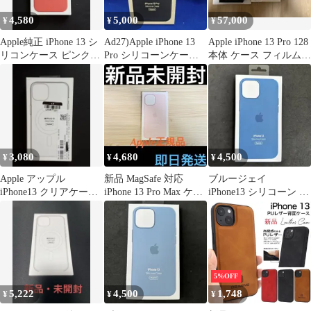
4,580
5,000
57,000
¥
¥
¥
Apple純正 iPhone 13 シ
Ad27)Apple iPhone 13
Apple iPhone 13 Pro 128
リコンケース ピンクポ
Pro シリコーンケース
本体 ケース フィルムセ
メロ 新品
ミッドナイト
ット
3,080
4,680
4,500
¥
¥
¥
Apple アップル
新品 MagSafe 対応
ブルージェイ
iPhone13 クリアケース
iPhone 13 Pro Max ケー
iPhone13 シリコーン ア
新品
ス ピンク
ップル Apple 新品
5%OFF
5,222
4,500
1,748
¥
¥
¥