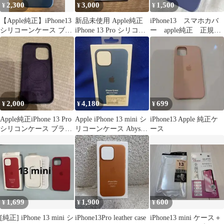
2,300
3,000
1,500
¥
¥
¥
【Apple純正】iPhone13
新品未使用 Apple純正
iPhone13 スマホカバ
シリコーンケース ブラ
iPhone 13 Pro シリコー
ー apple純正 正規
ック
ンケース
品 ブルー バイオレ
ット
2,000
4,180
699
¥
¥
¥
Apple純正iPhone 13 Pro
Apple iPhone 13 mini シ
iPhone13 Apple 純正ケ
シリコンケース ブラッ
リコーンケース Abyss
ース
ク
Blue
1,699
1,900
600
¥
¥
¥
[純正] iPhone 13 mini シ
iPhone13Pro leather case
iPhone13 mini ケース＋