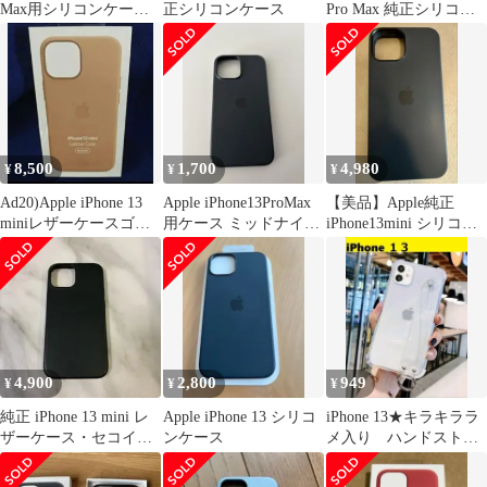
Max用シリコンケース
正シリコンケース
Pro Max 純正シリコー
MagSafe対応
ンケース
8,500
1,700
4,980
¥
¥
¥
Ad20)Apple iPhone 13
Apple iPhone13ProMax
【美品】Apple純正
miniレザーケースゴー
用ケース ミッドナイ
iPhone13mini シリコン
ルデンブラウン
ト ブラック
MagSafe対応
4,900
2,800
949
¥
¥
¥
純正 iPhone 13 mini レ
Apple iPhone 13 シリコ
iPhone 13★キラキララ
ザーケース・セコイア
ンケース
メ入り ハンドストラ
グリーン
ップベルト iPhoneケー
ス