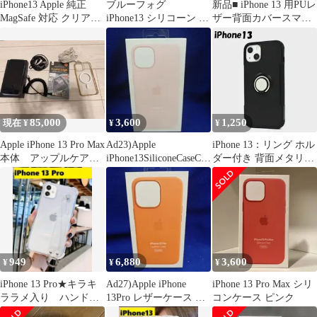
iPhone13 Apple 純正
ブルーフォグ
新品■ iPhone 13 用PUレ
MagSafe 対応 クリアケ
iPhone13 シリコーン ア
ザー背面カバースマホ
ース
ップル Apple 純正
ケース・ iPhone13
新品
iPhone13 iPhone
iphone13 moac
85,000
3,600
1,250
現在 ¥
¥
¥
Apple iPhone 13 Pro Max
Ad23)Apple
iPhone 13：リング ホル
本体 アップルケア
iPhone13SiliconeCaseCha
ダー付き 背面メタリッ
2030年まで
lkPink
ク カバーケース★ブラ
ック
949
6,880
3,600
¥
¥
¥
iPhone 13 Pro★キラキ
Ad27)Apple iPhone
iPhone 13 Pro Max シリ
ララメ入り ハンドス
13Pro レザーケース ゴ
コンケース ピンク
トラップベルト
ールデンブラウン