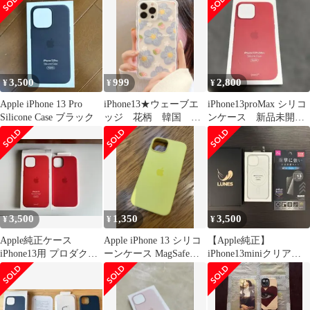
3,500
999
2,800
¥
¥
¥
Apple iPhone 13 Pro
iPhone13★ウェーブエ
iPhone13proMax シリコ
Silicone Case ブラック
ッジ 花柄 韓国 透
ンケース 新品未開
明ケース 可愛すぎる
封 赤
3,500
1,350
3,500
¥
¥
¥
Apple純正ケース
Apple iPhone 13 シリコ
【Apple純正】
iPhone13用 プロダクト
ーンケース MagSafe対
iPhone13miniクリアケ
レッド
応 イエロー
ース(おまけ付き)