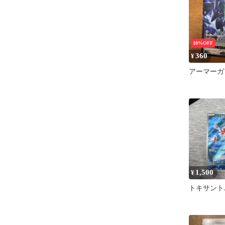
10%OFF
360
¥
アーマーガ
1,500
¥
トキサント