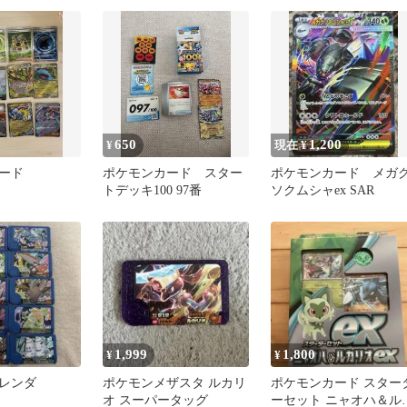
650
1,200
¥
現在 ¥
ード
ポケモンカード スター
ポケモンカード メガ
トデッキ100 97番
ソクムシャex SAR
1,999
1,800
¥
¥
レンダ
ポケモンメザスタ ルカリ
ポケモンカード スター
オ スーパータッグ
ーセット ニャオハ＆ル