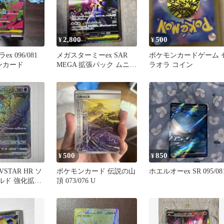
2,800
500
¥
¥
x 096/081
メガスターミーex SAR
ポケモンカードゲーム 
ンカード
MEGA 拡張パック ムニキ
ラオラ コイン
スゼロ キラ 111/…
500
850
¥
¥
STAR HR ソ
ポケモンカード 伝説の山
ホエルオーex SR 095/08
ルド 強化拡張
頂 073/076 U
mon …