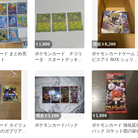
1,000
8,200
¥
現在 ¥
ード まとめ売
ポケモンカード チコリ
ポケモンカードゲーム 
ット
ータ スタートデッキ
ビスアイ BOX シュリン
100
ク付き
3,100
1,000
現在 ¥
¥
ード カイリュ
ポケモンカードパック
ポケモンカード 強化拡
ロナのガブリアス
パック ロケット団の栄
ト