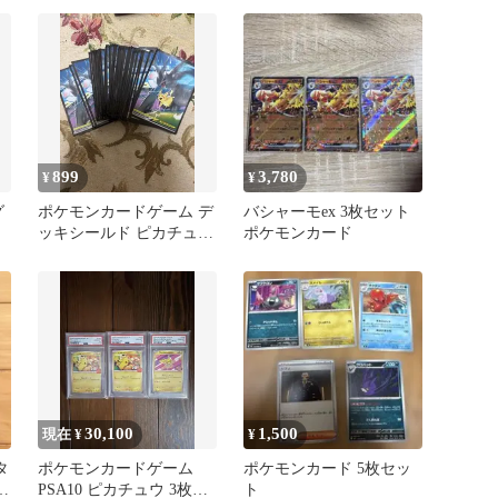
899
3,780
¥
¥
グ
ポケモンカードゲーム デ
バシャーモex 3枚セット
ッキシールド ピカチュウ
ポケモンカード
&ゼクロム 64枚入
30,100
1,500
現在 ¥
¥
タ
ポケモンカードゲーム
ポケモンカード 5枚セッ
カ
PSA10 ピカチュウ 3枚セ
ト