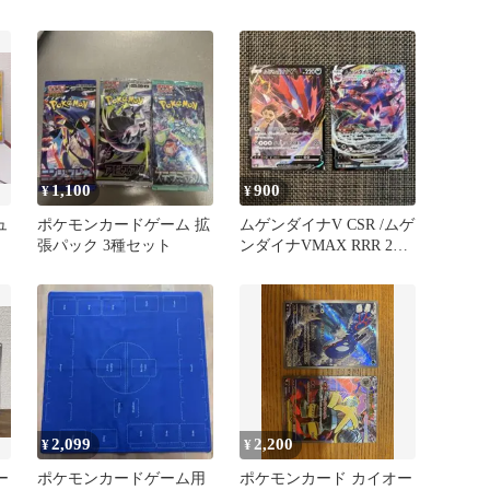
ット
1,100
900
¥
¥
ュ
ポケモンカードゲーム 拡
ムゲンダイナV CSR /ムゲ
張パック 3種セット
ンダイナVMAX RRR 2枚
セット
2,099
2,200
¥
¥
ー
ポケモンカードゲーム用
ポケモンカード カイオー