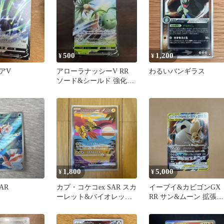
500
1,200
¥
¥
アV
アローラナッシーV RR
わるいバンギラス
ソード&シールド 強化拡
張パック Pokemon G…
1,800
5,000
¥
¥
AR
カプ・コケコex SAR スカ
イーブイ&カビゴンGX
ーレット&バイオレット
RR サン&ムーン 拡張パ
強化拡張パック レイジ
ック タッグボルト キラ
ン…
0…