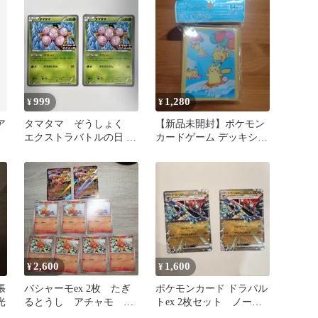
999
1,280
¥
¥
ア
タマタマ ぞうしょく
【新品未開封】ポケモン
エクストラバトルの日 プ
カードゲーム デッキシー
ロモ 3枚
ルド なみのり＆そらとぶ
ピカチュウ
2,600
1,600
¥
¥
張
バシャーモex 2枚 たぎ
ポケモンカード ドラパル
光
るとうし アチャモ ワ
トex 2枚セット ノーマ
カシャモ 進化ライン
ル