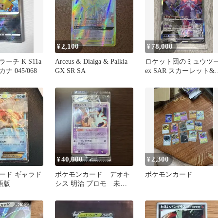
2,100
78,000
¥
¥
ーチ K S11a
Arceus & Dialga & Palkia
ロケット団のミュウツ
 045/068
GX SR SA
ex SAR スカーレット&
イオレット 拡張パック
ロ…
40,000
2,300
¥
¥
ード ギャラド
ポケモンカード デオキ
ポケモンカード
語版
シス 明治 プロモ 未開
封 011/PCG-P