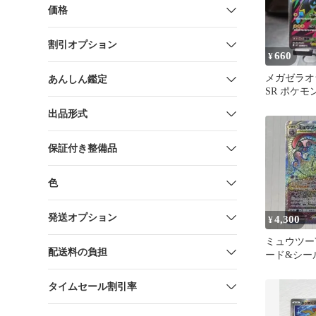
価格
割引オプション
660
¥
メガゼラオラe
あんしん鑑定
SR ポケモ
出品形式
保証付き整備品
色
発送オプション
4,300
¥
ミュウツーV
配送料の負担
ード&シー
パック Poke
タイムセール割引率