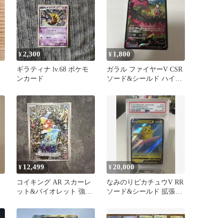
2,300
1,800
¥
¥
ギラティナ lv.68 ポケモ
ガラル ファイヤーV CSR
ンカード
ソード&シールド ハイク
ラスパック VMAXクラ…
12,499
20,000
¥
¥
コイキング AR スカーレ
なみのりピカチュウV RR
ット&バイオレット 強化
ソード&シールド 拡張パ
拡張パック トリプレット
ック 25th ANNIV…
ビー…