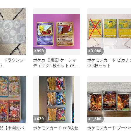
リオex
990
3,000
¥
¥
ードラウンジ
ポケカ 旧裏面 ケーシィ
ポケモンカード ピカチ
ト
ディグダ 2枚セット (Abra
ウ 2枚セット
& Diglett)
630
1,800
¥
¥
品【未開封パ
ポケモンカード ex 3枚セ
ポケモンカード ブーバ