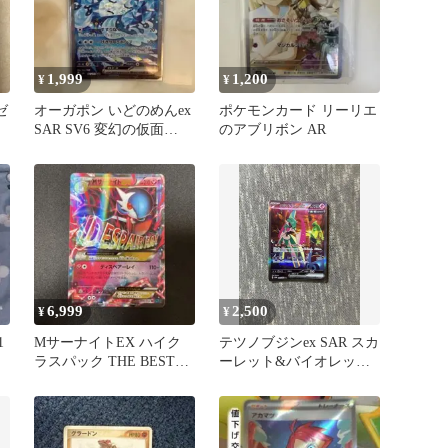
1,999
1,200
¥
¥
ゼ
オーガポン いどのめんex
ポケモンカード リーリエ
SAR SV6 変幻の仮面
のアブリボン AR
127/101
6,999
2,500
¥
¥
1
MサーナイトEX ハイク
テツノブジンex SAR スカ
ラスパック THE BEST
ーレット&バイオレット
OF XY キラ 092…
拡張パック 未来の一閃
…