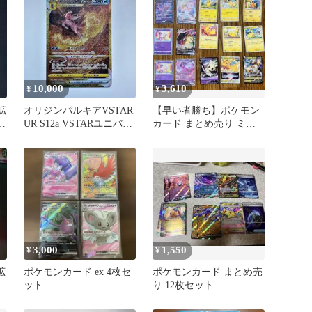
10,000
3,610
¥
¥
拡
オリジンパルキアVSTAR
【早い者勝ち】ポケモン
ナ
UR S12a VSTARユニバー
カード まとめ売り ミュ
ス 259/172
ウ ピカチュウ等
3,000
1,550
¥
¥
拡
ポケモンカード ex 4枚セ
ポケモンカード まとめ売
ラ
ット
り 12枚セット