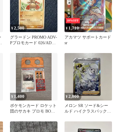
10%OFF
2,500
1,710
¥
¥
ー
グラードン PROMO ADV-
アカマツ サポートカード
バ
Pプロモカード 026/ADV-
sr
P
1,400
2,000
¥
¥
ポケモンカード ロケット
メロン SR ソード&シー
団のサカキ プロモ BOSS
ルド ハイクラスパック
コラボ
VMAXクライマックス キ
ラ…