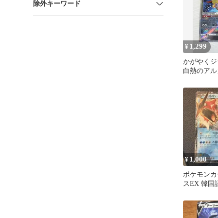
除外キーワード
1,299
¥
かがやくジラ
白熱のアルカナ
1,000
¥
ポケモンカ
スEX 韓国