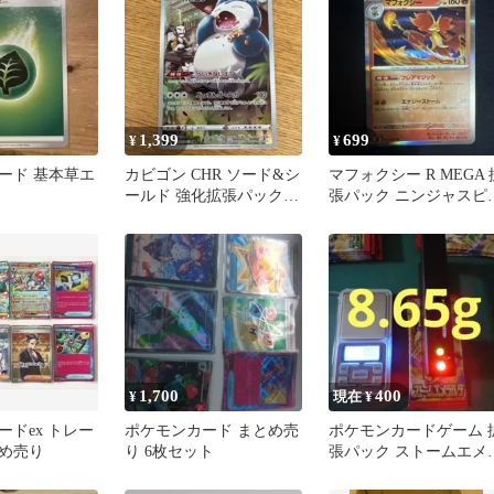
1,399
699
¥
¥
ード 基本草エ
カビゴン CHR ソード&シ
マフォクシー R MEGA 
ールド 強化拡張パック
張パック ニンジャスピ
ダークファンタズマ キラ
ー キラ 013/083
…
1,700
400
¥
現在 ¥
ードex トレー
ポケモンカード まとめ売
ポケモンカードゲーム 
め売り
り 6枚セット
張パック ストームエメ
ルド 1パック