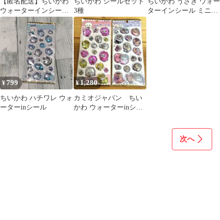
【匿名配送】ちいかわ
ちいかわ シールセット
ちいかわ うさぎ ウォー
ウォーターインシール
3種
ターインシール ミニミ
ちいかわ
ニぷっくりシール ちい
かわbaby
799
1,280
¥
¥
ちいかわ ハチワレ ウォ
カミオジャパン ちい
ーターinシール
かわ ウォーターinシー
ル 2枚セット
次へ