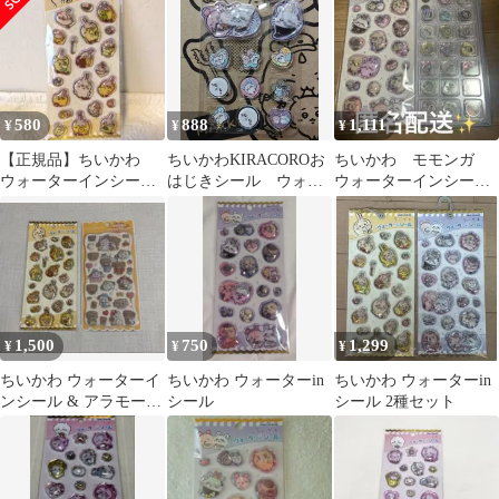
付
580
888
1,111
¥
¥
¥
【正規品】ちいかわ
ちいかわKIRACOROお
ちいかわ モモンガ
ウォーターインシー
はじきシール ウォー
ウォーターインシール
ル うさぎ
ターインシール お裾
おはじきシールセット
分け モモンガ
1,500
750
1,299
¥
¥
¥
ちいかわ ウォーターイ
ちいかわ ウォーターin
ちいかわ ウォーターin
ンシール & アラモード
シール
シール 2種セット
フロッキードロップス
テッカー