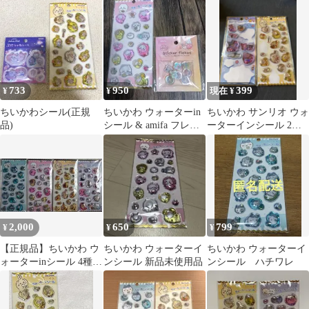
ル ★3種セット★正規
りつき)
品
733
950
399
¥
¥
現在 ¥
ちいかわシール(正規
ちいかわ ウォーターin
ちいかわ サンリオ ウォ
品)
シール & amifa フレー
ーターインシール 2種
クシール セット
セット
2,000
650
799
¥
¥
¥
【正規品】ちいかわ ウ
ちいかわ ウォーターイ
ちいかわ ウォーターイ
ォーターinシール 4種セ
ンシール 新品未使用品
ンシール ハチワレ
ット