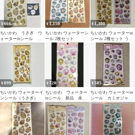
666
1,150
1,300
¥
¥
¥
ちいかわ うさぎ ウ
ちいかわ ウォーターシ
ちいかわ ウォーターin
ォーターinシール ス
ール 2枚セット
シール 2種セット うさ
テッカー
ぎ モモンガ
899
720
585
¥
¥
¥
ちいかわ ウォーターイ
ちいかわ ウォーター
ちいかわ ウォーターin
ンシール（うさぎ）
inシール 新品 未開
シール カミオジャパ
封 カミオジャパン
ン正規品