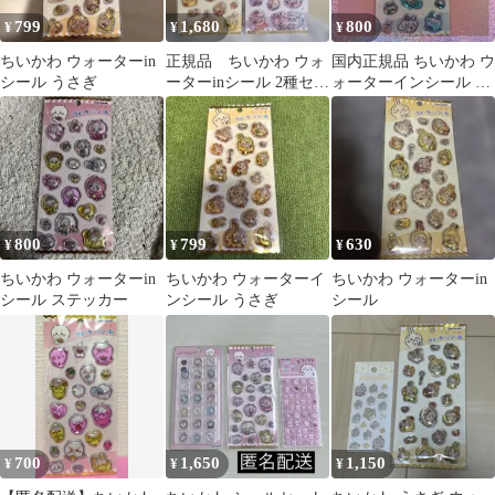
799
1,680
800
¥
¥
¥
ちいかわ ウォーターin
正規品 ちいかわ ウォ
国内正規品 ちいかわ ウ
シール うさぎ
ーターinシール 2種セッ
ォーターインシール ハ
ト
チワレ
800
799
630
¥
¥
¥
ちいかわ ウォーターin
ちいかわ ウォーターイ
ちいかわ ウォーターin
シール ステッカー
ンシール うさぎ
シール
700
1,650
1,150
¥
¥
¥