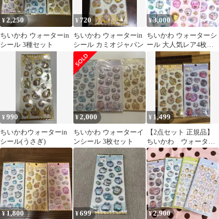
2,250
720
3,000
¥
¥
¥
ちいかわ ウォーターin
ちいかわ ウォーターin
ちいかわ ウォーターシ
シール 3種セット
シール カミオジャパン
ール 大人気レア4枚セ
ット
990
2,000
1,499
¥
¥
¥
ちいかわウォーターin
ちいかわ ウォーターイ
【2点セット 正規品】
シール(うさぎ)
ンシール 3枚セット
ちいかわ ウォーター
インシール うさぎ
MIX
1,800
699
2,900
¥
¥
¥