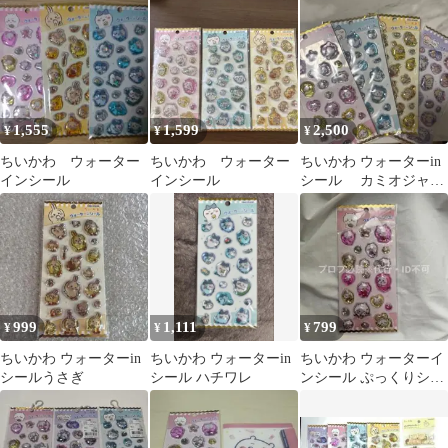
ル 他
1,555
1,599
2,500
¥
¥
¥
ちいかわ ウォーター
ちいかわ ウォーター
ちいかわ ウォーターin
インシール
インシール
シール カミオジャパ
ン 新品 正規品
999
1,111
799
¥
¥
¥
ちいかわ ウォーターin
ちいかわ ウォーターin
ちいかわ ウォーターイ
シールうさぎ
シール ハチワレ
ンシール ぷっくりシー
ル ステッカー