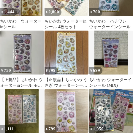
1,444
2,800
700
¥
¥
¥
ちいかわ ウォーター
ちいかわ ウォーターin
ちいかわ ハチワレ
inシール
シール 4枚セット
ウォーターインシール
750
799
699
¥
¥
¥
【正規品】ちいかわ ウ
【正規品】ちいかわ う
ちいかわ ウォーターイ
ォーターinシール モモ
さぎ ウォーターシール
ンシール (MIX)
ンガ 古本屋
グッズ ステッカー 新品
未開封
1,111
799
1,050
¥
¥
¥