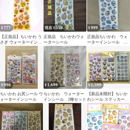
777
550
999
¥
現在 ¥
¥
【正規品】ちいかわ う
正規品 ちいかわウォ
正規品ちいかわ ウォ
さぎ ウォーターインシ
ーターシール
ーターインシール ハ
ール カミオジャパン
チワレ
990
1,699
1,599
¥
¥
¥
ちいかわ お尻シール ウ
ちいかわ ウォーター
【新品未開封】ちいか
ォーターインシール
インシール 2種セット
わシール ステッカー３
点セット♡