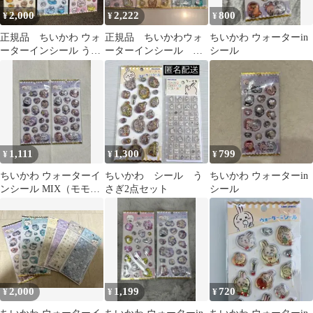
2,000
2,222
800
¥
¥
¥
正規品 ちいかわ ウォ
正規品 ちいかわウォ
ちいかわ ウォーターin
ーターインシール うさ
ーターインシール 新
シール
ぎ ちいかわ ハチワ
品未開封
レ
1,111
1,300
799
¥
¥
¥
ちいかわ ウォーターイ
ちいかわ シール う
ちいかわ ウォーターin
ンシール MIX（モモン
さぎ2点セット
シール
ガ）
2,000
1,199
720
¥
¥
¥