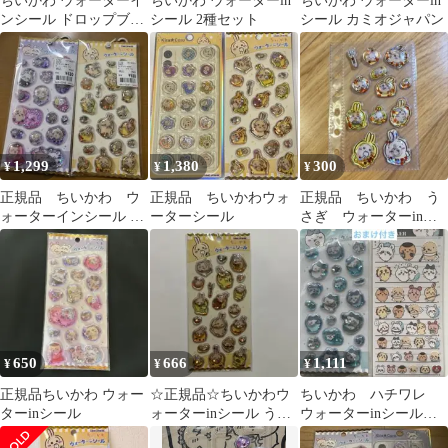
ちいかわ ウォーターイ
ちいかわ ウォーターin
ちいかわ ウォーターin
ンシール ドロップブロ
シール 2種セット
シール カミオジャパン
ックシール タイルシー
ル 6種
1,299
1,380
300
¥
¥
¥
正規品 ちいかわ ウ
正規品 ちいかわウォ
正規品 ちいかわ う
ォーターインシール う
ーターシール
さぎ ウォーターinシ
さぎ MIX
ール 貼り替え済み
おすそ分け
650
666
1,111
¥
¥
¥
正規品ちいかわ ウォー
‪☆正規品‪☆ちいかわウ
ちいかわ ハチワレ
ターinシール
ォーターinシール うさ
ウォーターinシール
ぎ
4size STICKER おまけ