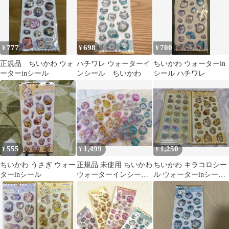
777
698
700
¥
¥
¥
正規品 ちいかわ ウォ
ハチワレ ウォーターイ
ちいかわ ウォーターin
ーターinシール
ンシール ちいかわ
シール ハチワレ
555
1,499
1,250
¥
¥
¥
ちいかわ うさぎ ウォー
正規品 未使用 ちいかわ
ちいかわ キラコロシー
ターinシール
ウォーターインシール
ル ウォーターinシール
コンプリート
2種セット うさぎ