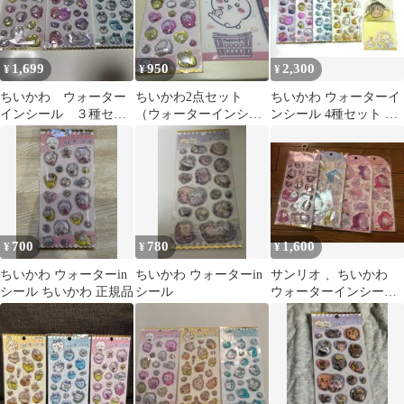
1,699
950
2,300
¥
¥
¥
ちいかわ ウォーター
ちいかわ2点セット
ちいかわ ウォーターイ
インシール ３種セッ
（ウォーターインシー
ンシール 4種セット カ
ト
ル、マルチケース）
ミオジャパン
700
780
1,600
¥
¥
¥
ちいかわ ウォーターin
ちいかわ ウォーターin
サンリオ 、ちいかわ
シール ちいかわ 正規品
シール
ウォーターインシール
4点セット