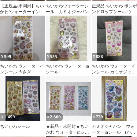
【正規品/未開封】ちい
ちいかわウォーターシ
正規品 ちいかわ ボンボ
かわ/ウォーターインシ
ール カミオジャパン
ンドロップシール ウォ
ール/うさぎ/ちいかわ
ーターシール
ハチワレ
599
555
888
¥
¥
¥
ちいかわ ウォーターイ
ちいかわ ウォーターin
ちいかわ ウォーターイ
ンシール うさぎ
シール
ンシール カミオジャパ
ン
1,499
2,300
720
¥
¥
¥
ちいかわシール
★新品・未開封★ちい
カミオジャパン ウォ
かわ ウォーターinシー
ーターinシール (かお