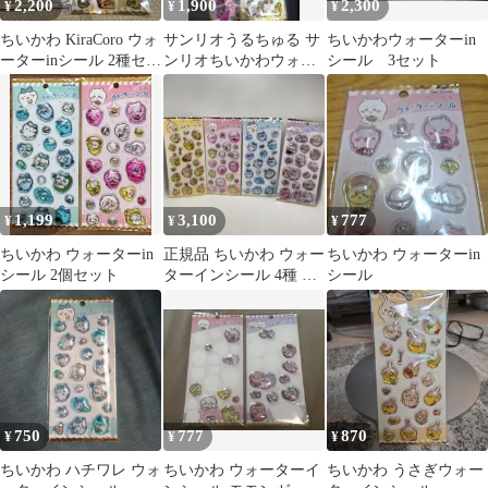
2,200
1,900
2,300
¥
¥
¥
ちいかわ KiraCoro ウォ
サンリオうるちゅる サ
ちいかわウォーターin
ーターinシール 2種セッ
ンリオちいかわウォー
シール 3セット
ト
ターinシール 4種セット
1,199
3,100
777
¥
¥
¥
ちいかわ ウォーターin
正規品 ちいかわ ウォー
ちいかわ ウォーターin
シール 2個セット
ターインシール 4種 コ
シール
ンプリート ハチワレ う
さぎ
750
777
870
¥
¥
¥
ちいかわ ハチワレ ウォ
ちいかわ ウォーターイ
ちいかわ うさぎウォー