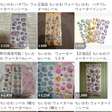
ちいかわ ハチワレ ウォ
正規品 ちいかわ ウォー
ちいかわ ハチワレ
ーターインシール
ターinシール
ウォーターインシール
＋サントリー シール
550
600
950
¥
¥
¥
即日発送可能！ちいか
ちいかわ ウォーター
【正規品】ちいかわウ
わ ウォーターinシール
inシール うさぎ
ォーターインシール
カミオジャパン
ウォーターシール ハ
チワレ３枚
1,450
1,250
1,000
¥
¥
¥
ちいかわ シール 3種セ
ちいかわ ウォーターin
ちいかわ ウォーターイ
ット ウォーターinシー
シール 2種セット
ンシール