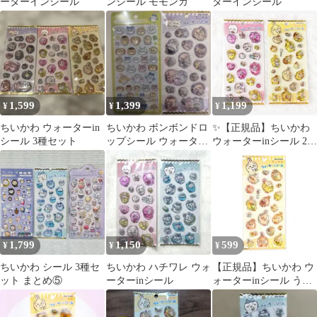
ーターインシール
ンシール モモンガ
ターインシール
1,599
1,399
1,199
¥
¥
¥
ちいかわ ウォーターin
ちいかわ ボンボンドロ
✨【正規品】ちいかわ
シール 3種セット
ップシール ウォーター
ウォーターinシール 2種
inシール 2個セット 正
セット✨
規品
1,799
1,150
599
¥
¥
¥
ちいかわ シール 3種セ
ちいかわ ハチワレ ウォ
【正規品】ちいかわ ウ
ット まとめ⑤
ーターinシール
ォーターinシール うさ
ぎ ウォーターシー
ル 黄色