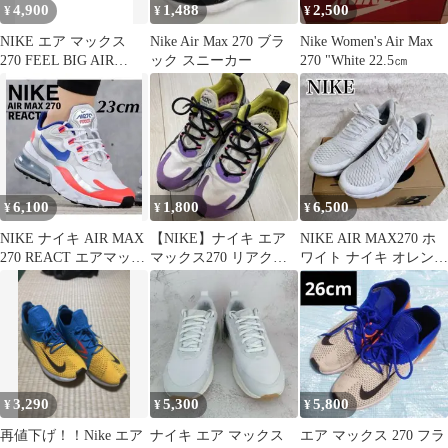
4,900
1,488
2,500
¥
¥
¥
NIKE エア マックス
Nike Air Max 270 ブラ
Nike Women's Air Max
270 FEEL BIG AIR
ック スニーカー
270 "White 22.5㎝
26.5cm
6,100
1,800
6,500
¥
¥
¥
NIKE ナイキ AIR MAX
【NIKE】ナイキ エア
NIKE AIR MAX270 ホ
270 REACT エアマック
マックス270 リアクト
ワイト ナイキ オレンジ
ス リアクト
ジオメトリック アート
26cm
3,290
5,300
5,800
¥
¥
¥
再値下げ！！Nike エア
ナイキ エア マックス
エア マックス 270 フラ