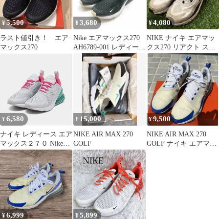
5,500
3,680
4,080
¥
¥
¥
ラスト値引き！ エア
Nike エアマックス270
NIKE ナイキ エアマッ
マックス270
AH6789-001 レディース
クス270 リアクト スニ
スニーカー
ーカー 27.5cm
6,580
15,000
9,500
¥
¥
¥
ナイキ レディース エア
NIKE AIR MAX 270
NIKE AIR MAX 270
マックス２７０ Nike
GOLF
GOLF ナイキ エアマッ
Air Max 270
クス 270 ゴル…
6,999
5,899
¥
¥