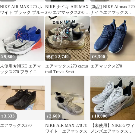
NIKE AIR MAX 270 ホ
NIKE ナイキ AIR MAX
[新品] NIKE Airmax 270
ワイト ブラック ブルー
270 エアマックス270 ピ
ナイキエアマックス
ンクスニーカー
270 W27cm
9,600
2,749
6,300
¥
現在 ¥
¥
未使用★NIKE エアマ
エアマックス270 cactus
エアマックス270
ックス270 フライニッ
trail Travis Scott
ト AIR MAX270
3,333
2,600
10,000
¥
¥
¥
エアマックス270
NIKE AIR MAX 270 ホ
【未使用】NIKE☆ウィ
ワイト エアマックス
メンズエアマックス