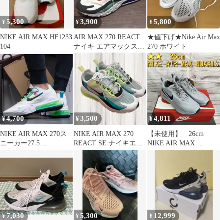
5,300
3,900
5,800
¥
¥
¥
NIKE AIR MAX HF1233
AIR MAX 270 REACT
★値下げ★Nike Air Max
104
ナイキ エアマックス
270 ホワイト
270 リアクト28cm
4,700
3,500
4,811
¥
¥
¥
NIKE AIR MAX 270ス
NIKE AIR MAX 270
【未使用】 26cm
ニーカー27.5
REACT SE ナイキエア
NIKE AIR MAX
CK6457100 ■
マックス
NUAXIS グレー
7,030
5,300
12,999
¥
¥
¥