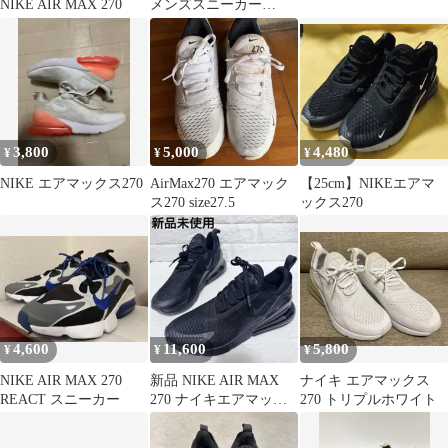
NIKE AIR MAX 270
メンズスニーカー
27.5cm
3,800
5,000
4,480
¥
¥
¥
NIKE エアマックス270
AirMax270 エアマック
【25cm】NIKEエアマ
ス270 size27.5
ックス270
4,600
11,600
5,800
¥
¥
¥
NIKE AIR MAX 270
新品 NIKE AIR MAX
ナイキ エアマックス
REACT スニーカー
270 ナイキエアマック
270 トリプルホワイト
ス30cm ブラック