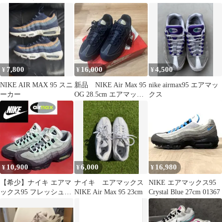
kiosque cc
クス95
スメ超美品 28.0cm
7,800
16,000
4,500
¥
¥
¥
NIKE AIR MAX 95 スニ
新品 NIKE Air Max 95
nike airmax95 エアマッ
ーカー
OG 28.5cm エアマック
クス
ス95
10,900
6,000
16,980
¥
¥
¥
【希少】ナイキ エアマ
ナイキ エアマックス
NIKE エアマックス95
ックス95 フレッシュミ
NIKE Air Max 95 23cm
Crystal Blue 27cm 01367
ント CD7495-101