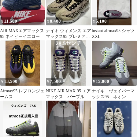
11,500
8,480
5,100
¥
¥
¥
AIR MAXエアマックス
ナイキ ウィメンズ エア
instant airmax95 シャツ
95 ネイビーイエロー
マックス95 プレミアム
XXL
レオパード 23.5cm
13,500
7,500
15,000
¥
¥
¥
Airmax95 レブロンジェ
NIKE AIR MAX 95 エア
ナイキ ヴェイパーマ
ームス
マックス パープル
ックス95 ネオン エ
28.5 ナイキ
アマックス95