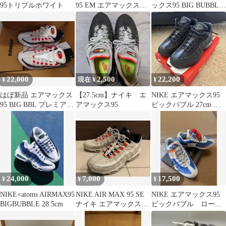
95トリプルホワイト
95 EM エアマックス
ックス95 BIG BUBBLE
554971-886 27cm オレ
ブルー
ンジ スニーカー シュー
ズ 靴
22,000
2,500
22,200
¥
現在 ¥
¥
​はぼ新品 エアマックス
【27.5cm】ナイキ エ
NIKE エアマックス95
95 BIG BBL プレミアム
アマックス95
ビックバブル 27cm 未
26cm 赤グラデ
使用
24,000
7,000
17,500
¥
¥
¥
NIKE×atoms AIRMAX95
NIKE AIR MAX 95 SE
NIKE エアマックス95
BIGBUBBLE 28.5cm
ナイキ エアマックス95
ビックバブル ローソ
30cm
ン(28.0cm)