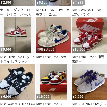
2,800
6,000
4,999
¥
¥
¥
ナイキ ダンク ロ
NIKE DUNK LOW カ
NIKE WMNS DUNK
ー レトロ バーガン
モフラ 25cm
LOW ピンク
ディ
9,000
3,000
10,000
¥
現在 ¥
¥
Nike Dunk Low レッド/
Nike Dunk Low 23cm
Nike Dunk Low SP新品
ホワイト/ブラック
未使用
6,000
18,500
8,000
¥
¥
¥
Nike Women's Dunk Low
Nike Dunk Low CO.JP
NIKE DUNK LOW グレ