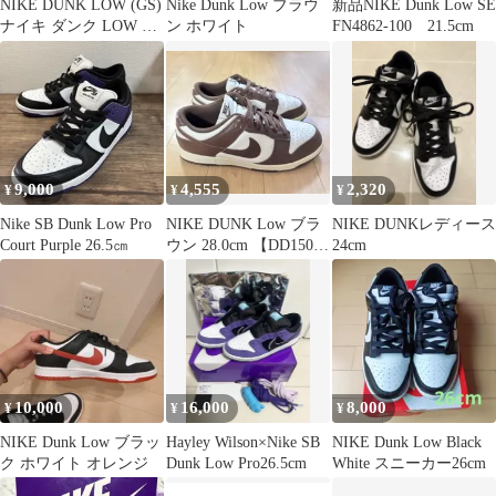
NIKE DUNK LOW (GS)
Nike Dunk Low ブラウ
新品NIKE Dunk Low SE
ナイキ ダンク LOW GS
ン ホワイト
FN4862-100 21.5cm
白ピンク
9,000
4,555
2,320
¥
¥
¥
Nike SB Dunk Low Pro
NIKE DUNK Low ブラ
NIKE DUNKレディース
Court Purple 26.5㎝
ウン 28.0cm 【DD1503-
24cm
124】
10,000
16,000
8,000
¥
¥
¥
NIKE Dunk Low ブラッ
Hayley Wilson×Nike SB
NIKE Dunk Low Black
ク ホワイト オレンジ
Dunk Low Pro26.5cm
White スニーカー26cm