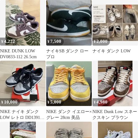
DUNK
4,222
7,500
2,000
¥
¥
¥
NIKE DUNK LOW
ナイキSB ダンク ロー
ナイキ ダンク LOW
DV0833-112 26.5cm
プロ
10,000
5,000
4,980
¥
¥
¥
NIKE ナイキ ダンク
NIKE ダンク イエロー×
NIKE Dunk Low スネー
LOW レトロ DD1391-
グレー 28cm 美品
クスキン ブラウン
003 サイズ27㎝