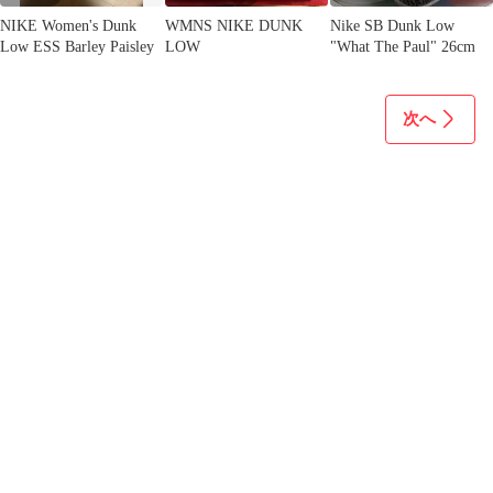
NIKE Women's Dunk
WMNS NIKE DUNK
Nike SB Dunk Low
Low ESS Barley Paisley
LOW
"What The Paul" 26cm
次へ