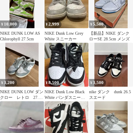
10,000
2,999
5,500
¥
¥
¥
NIKE DUNK LOW AS
NIKE Dunk Low Grey
【新品】NIKE ダンク
Chlorophyll 27.5cm
White スニーカー
ローSE 28.5cm メンズ
3,200
8,500
3,500
¥
¥
¥
NIKE DUNK LOW ダン
NIKE Dunk Low Black
nike ダンク dunk 26.5
クロー レトロ 27.5
White パンダスニーカ
スエード
マイカグリーン
ー