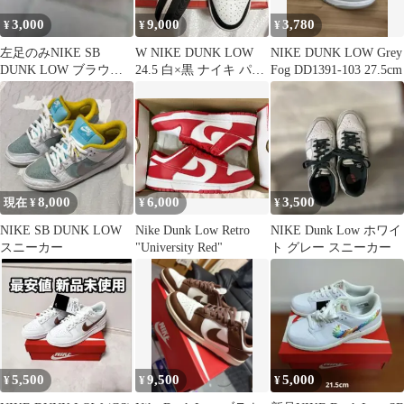
3,000
9,000
3,780
¥
¥
¥
左足のみNIKE SB
W NIKE DUNK LOW
NIKE DUNK LOW Grey
DUNK LOW ブラウン
24.5 白×黒 ナイキ パン
Fog DD1391-103 27.5cm
系 メンズ スニーカー
ダダンク 専用箱付
8,000
6,000
3,500
現在 ¥
¥
¥
NIKE SB DUNK LOW
Nike Dunk Low Retro
NIKE Dunk Low ホワイ
スニーカー
"University Red"
ト グレー スニーカー
5,500
9,500
5,000
¥
¥
¥