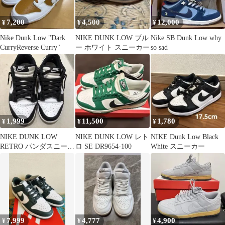
7,200
4,500
12,000
¥
¥
¥
Nike Dunk Low "Dark
NIKE DUNK LOW ブル
Nike SB Dunk Low why
CurryReverse Curry"
ー ホワイト スニーカー
so sad
1,999
11,500
1,780
¥
¥
¥
NIKE DUNK LOW
NIKE DUNK LOW レト
NIKE Dunk Low Black
RETRO パンダスニーカ
ロ SE DR9654-100
White スニーカー
ー
7,999
4,777
4,900
¥
¥
¥