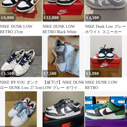
6,000
12,000
4,500
¥
¥
¥
NIKE DUNK LOW
NIKE DUNK LOW
NIKE Dunk Low グレー
RETRO 27cm
RETRO Black White
ホワイト スニーカー
26.5cm
6,500
7,500
5,980
¥
¥
¥
NIKE BY YOU ダンク
【値下げ】NIKE DUNK
NIKE DUNK LOW
ロー DUNK Low 27.5cm
LOW グレー ホワイト
RETRO
スニーカー