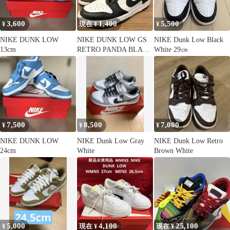
3,600
1,400
5,500
¥
現在 ¥
¥
NIKE DUNK LOW
NIKE DUNK LOW GS
NIKE Dunk Low Black
13cm
RETRO PANDA BLACK
White 29㎝
WHITE
7,500
8,500
7,000
¥
¥
¥
NIKE DUNK LOW
NIKE Dunk Low Gray
NIKE Dunk Low Retro
24cm
White
Brown White
5,000
4,100
25,100
¥
現在 ¥
現在 ¥