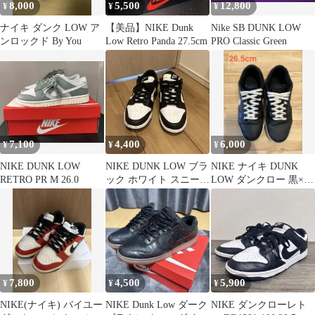
8,000
5,500
12,800
¥
¥
¥
ナイキ ダンク LOW ア
【美品】NIKE Dunk
Nike SB DUNK LOW
ンロックド By You
Low Retro Panda 27.5cm
PRO Classic Green
7,100
4,400
6,000
¥
¥
¥
NIKE DUNK LOW
NIKE DUNK LOW ブラ
NIKE ナイキ DUNK
RETRO PR M 26.0
ック ホワイト スニーカ
LOW ダンクロー 黒×チ
ー
ャコール 26.5cm
7,800
4,500
5,900
¥
¥
¥
NIKE(ナイキ) バイユー
NIKE Dunk Low ダーク
NIKE ダンクローレト