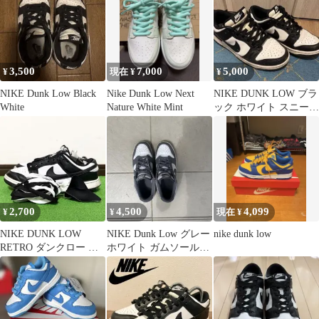
3,500
7,000
5,000
¥
現在 ¥
¥
NIKE Dunk Low Black
Nike Dunk Low Next
NIKE DUNK LOW ブラ
White
Nature White Mint
ック ホワイト スニーカ
ー
2,700
4,500
4,099
¥
¥
現在 ¥
NIKE DUNK LOW
NIKE Dunk Low グレー
nike dunk low
RETRO ダンクロー レ
ホワイト ガムソール
トロ 白黒 パンダ 補強
25cm 値段交渉可
済