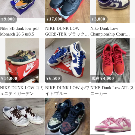
9,000
17,000
3,800
¥
¥
¥
Nike SB dunk low ps8
NIKE DUNK LOW
Nike Dunk Low
Monarch 26.5 us8.5
GORE-TEX ブラック
Championship Court
スニーカー
Purple
14,000
6,500
4,000
¥
¥
現在 ¥
NIKE DUNK LOW コミ
NIKE DUNK LOW ホワ
NIKE Dunk Low ATL ス
ュニティガーデン
イト/ブルー
ニーカー