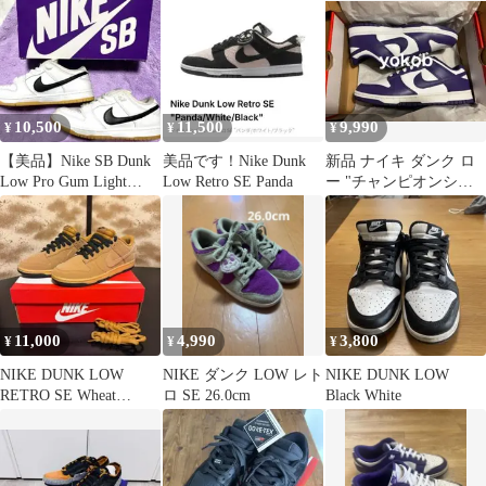
10,500
11,500
9,990
¥
¥
¥
【美品】Nike SB Dunk
美品です！Nike Dunk
新品 ナイキ ダンク ロ
Low Pro Gum Light
Low Retro SE Panda
ー "チャンピオンシッ
Brown
プ コートパープル"
27.5cm
11,000
4,990
3,800
¥
¥
¥
NIKE DUNK LOW
NIKE ダンク LOW レト
NIKE DUNK LOW
RETRO SE Wheat
ロ SE 26.0cm
Black White
27.5cm