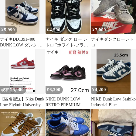
5,990
4,500
7,000
¥
¥
¥
ナイキDD1391-400
ナイキ ダンク ロー レ
ナイキダンクローレト
DUNK LOW ダンク ロ
トロ "ホワイト/ブラッ
ロ
ー ネイビー
ク" (パンダ) 23cm
5,000
6,300
4,200
現在 ¥
¥
¥
【匿名配送】Nike Dunk
NIKE DUNK LOW
NIKE Dunk Low Sashiko
Low Flyknit University
RETRO PREMIUM
Industrial Blue
27.0cm