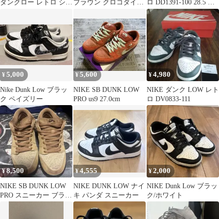
ダンクロー レトロ シカ
ブラウン クロコダイル
ロ DD1391-100 28.5 白
ゴ
型押し
黒 パンダダンク
5,000
5,600
4,980
¥
¥
¥
Nike Dunk Low ブラッ
NIKE SB DUNK LOW
NIKE ダンク LOW レト
ク ペイズリー
PRO us9 27.0cm
ロ DV0833-111
8,500
4,555
2,000
¥
¥
¥
NIKE SB DUNK LOW
NIKE DUNK LOW ナイ
NIKE Dunk Low ブラッ
PRO スニーカー ブラウ
キ パンダ スニーカー
ク/ホワイト
ン