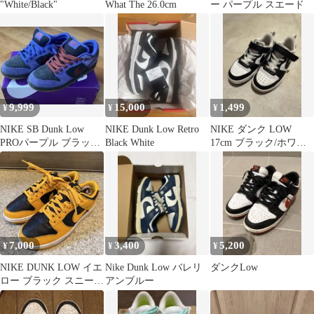
"White/Black"
What The 26.0cm
ー パープル スエード
9,999
15,000
1,499
¥
¥
¥
NIKE SB Dunk Low
NIKE Dunk Low Retro
NIKE ダンク LOW
PROパープル ブラック
Black White
17cm ブラック/ホワイ
スニーカー
ト
7,000
3,400
5,200
¥
¥
¥
NIKE DUNK LOW イエ
Nike Dunk Low バレリ
ダンクLow
ロー ブラック スニーカ
アンブルー
ー