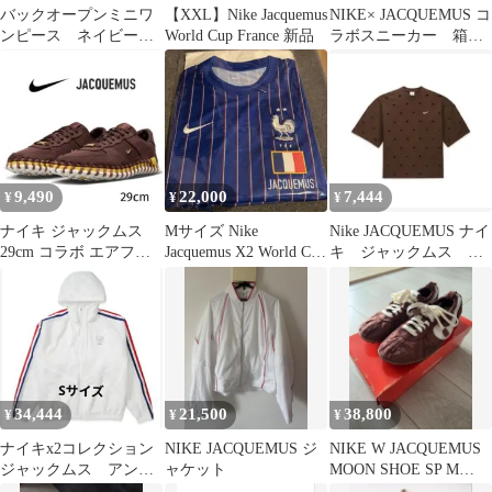
バックオープンミニワ
【XXL】Nike Jacquemus
NIKE× JACQUEMUS コ
ンピース ネイビー S
World Cup France 新品
ラボスニーカー 箱付
ジャックムス NIKE
き
9,490
22,000
7,444
¥
¥
¥
ナイキ ジャックムス
Mサイズ Nike
Nike JACQUEMUS ナイ
29cm コラボ エアフォ
Jacquemus X2 World Cup
キ ジャックムス ダ
ース スニーカー
France
メージ加工 半袖Tシ
ャツ
34,444
21,500
38,800
¥
¥
¥
ナイキx2コレクション
NIKE JACQUEMUS ジ
NIKE W JACQUEMUS
ジャックムス アンセ
ャケット
MOON SHOE SP M
ムジャケット
26cm