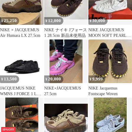
25,250
12,000
30,000
¥
¥
¥
NIKE × JACQUEMUS
NIKE ナイキ Jフォース
NIKE JACQUEMUS
Air Humara LX 27.5cm
1 28.5cm 新品未使用品
MOON SOFT PEARL
SIZE 29
13,500
20,000
9,999
¥
¥
¥
JACQUEMUS NIKE
NIKE×JACQUEMUS
NIKE Jacquemus
WMNS J FORCE 1 LOW
27.5cm
Footscape Woven
BLACK
10%OFF