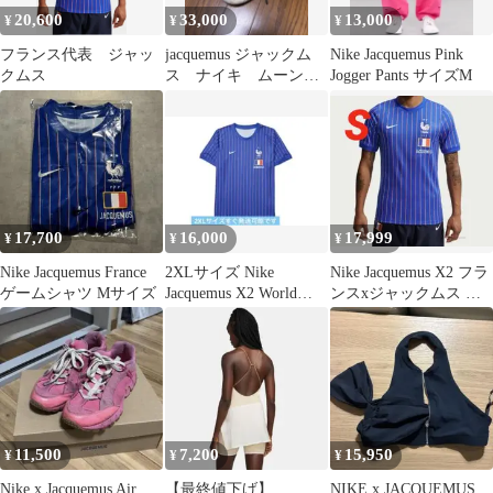
20,600
33,000
13,000
¥
¥
¥
フランス代表 ジャッ
jacquemus ジャックム
Nike Jacquemus Pink
クムス
ス ナイキ ムーンレ
Jogger Pants サイズM
ーサー
17,700
16,000
17,999
¥
¥
¥
Nike Jacquemus France
2XLサイズ Nike
Nike Jacquemus X2 フラ
ゲームシャツ Mサイズ
Jacquemus X2 World
ンスxジャックムス メ
CupFrance
ンズ S
11,500
7,200
15,950
¥
¥
¥
Nike x Jacquemus Air
【最終値下げ】
NIKE x JACQUEMUS