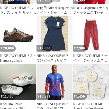
12,999
10,785
4,999
¥
¥
¥
NIKE JACQUEMUS フ
未使用 Nike x Jacquemus
Nike x Jacquemus ナイキ
ランス ナイキ サッカー
ナイキ x ジャックムス
ジャックムス Tシャツ
ワールドカップ XXL
La Robe Polo ポロワン
ロゴ レッド
ピース DN3239-100 Lサ
イズ ホワイト レディー
ス 古着 中古 USED
20,000
17,000
2,980
¥
¥
¥
NIKE JACQUEMUS Air
NIKE x JACQUEMUS
NIKE×JACQUEMUS ナ
Humara 23.5cm
ワンピース Sサイズ
イキ ジャックムス
トラックパンツ サイ
ズM
11,480
16,999
1,450
¥
¥
¥
06w12846 Nike
NIKE x JACQUEMUS
NIKE × JACQUEMUS
Jacquemus × Nike
フランス代表 2XL
キーホルダーチャーム3