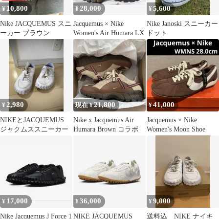
10,800
28,000
5,600
¥
¥
¥
Nike JACQUEMUS スニ
Jacquemus × Nike
Nike Janoski スニーカー
ーカー ブラウン
Women's Air Humara LX
ドット
2,980
21,800
41,000
¥
現在 ¥
¥
NIKEとJACQUEMUS
Nike x Jacquemus Air
Jacquemus × Nike
ジャクムススニーカー
Humara Brown コラボ
Women's Moon Shoe
17,000
36,000
9,000
¥
¥
¥
Nike Jacquemus J Force 1
NIKE JACQUEMUS
送料込 NIKE ナイキ