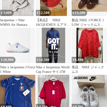
3,000
12,500
13,200
¥
¥
¥
Jacquemus × Nike
【美品】 NIKE
新品 NIKE J FORCE 1
WMNS Air Humara
JACQUEMUS エアマッ
LOW ジャックムス
22cm
クス1
25cm
28,000
14,500
8,888
¥
¥
¥
Nike x Jacquemus J Force
Nike x Jacquemus World
美品 NIKE ジャック
1 White
Cup France サイズM
ムス
8,800
4,740
9,700