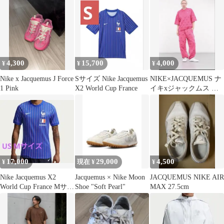
4,300
15,700
4,000
¥
¥
¥
Nike x Jacquemus J Force
Sサイズ Nike Jacquemus
NIKE×JACQUEMUS ナ
1 Pink
X2 World Cup France
イキxジャックムス ス
ウッシュ Tシャツ
17,000
29,000
4,500
¥
現在 ¥
¥
Nike Jacquemus X2
Jacquemus × Nike Moon
JACQUEMUS NIKE AIR
World Cup France Mサイ
Shoe "Soft Pearl"
MAX 27.5cm
ズ