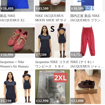
16,499
43,500
18,500
¥
¥
¥
新品 NIKE
NIKE JACQUEMUS
国内正規 新品 NIKE
JACQUEMUS X2
MOON SHOE SP サイズ
JACQUEMUS フランス
FRANCE 半袖 XL
43
代表 プレマッチシャツ
16,900
7,500
4,754
¥
¥
¥
Jacquemus × Nike
Jacquemus NIKE コラボ
NIKE (ナイキ) ×
Women's Air Humara
ワンピース S ネイビ
JACQUEMUS ジャック
ー
ムス AS U NRG
JACQUEMUS TRACK
PANT メタルロゴ ナイ
ロンパンツ FV5702-642
レッド
5,200
12,990
12,000
¥
¥
¥