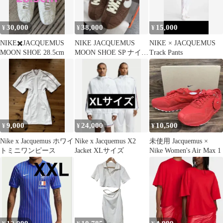
30,000
38,000
15,000
¥
¥
¥
NIKE✖️JACQUEMUS
NIKE JACQUEMUS
NIKE × JACQUEMUS
MOON SHOE 28.5cm
MOON SHOE SP ナイキ
Track Pants
ムーンシューズ
9,000
24,000
10,500
¥
¥
¥
Nike x Jacquemus ホワイ
Nike x Jacquemus X2
未使用 Jacquemus ×
トミニワンピース
Jacket XLサイズ
Nike Women's Air Max 1