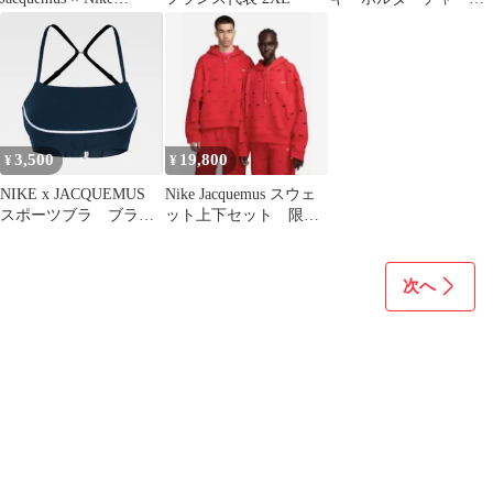
Women's J Force 1 Low
個セット★新品未使用
LX ""White"" DR0424-
★
100 27cm ナイキ NIKE
US10 UK7.5 EU42 ユニ
セックス スニーカー
【中古品】
3,500
19,800
¥
¥
NIKE x JACQUEMUS
Nike Jacquemus スウェ
スポーツブラ ブラト
ット上下セット 限定
ップ
品
次へ