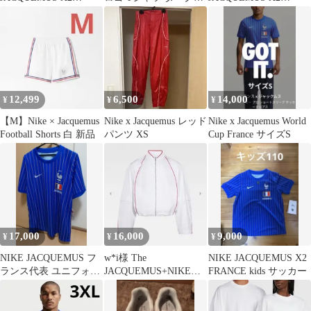
FRANCE 半袖 S
イビー HF7112 475
FRANCE 半袖 2XL
12,499
6,500
14,000
¥
¥
¥
【M】Nike × Jacquemus
Nike x Jacquemus レッド
Nike x Jacquemus World
Football Shorts 白 新品
パンツ XS
Cup France サイズS
17,000
16,000
9,000
¥
¥
¥
NIKE JACQUEMUS フ
w*i様 The
NIKE JACQUEMUS X2
ランス代表 ユニフォー
JACQUEMUS+NIKE
FRANCE kids サッカー
ム Lサイズ
track jacket