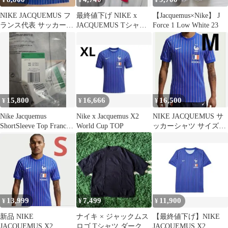
¥
¥
¥
NIKE JACQUEMUS フ
最終値下げ NIKE x
【Jacquemus×Nike】 J
ランス代表 サッカーシ
JACQUEMUS Tシャツ
Force 1 Low White 23
ャツ M
レッド M
15,800
16,666
16,500
¥
¥
¥
Nike Jacquemus
Nike x Jacquemus X2
NIKE JACQUEMUS サ
ShortSleeve Top France
World Cup TOP
ッカーシャツ サイズM
XL
新品未使用
13,999
7,499
11,900
¥
¥
¥
新品 NIKE
ナイキ × ジャックムス
【最終値下げ】NIKE
JACQUEMUS X2
ロゴ Tシャツ ダークネ
JACQUEMUS X2