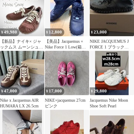
49,980
12,800
23,000
¥
¥
¥
【新品】ナイキ× ジャ
【美品】Jacquemus ×
NIKE JACQUEMUS J
ックムス ムーンシュー
Nike Force 1 Low(箱無
FORCE 1 ブラック
SP 29.5cm
し)
25cm
47,000
17,000
29,800
¥
¥
¥
Nike x Jacquemus AIR
NIKE×jacquemus 27cm
Jacquemus Nike Moon
HUMARA LX 26.5cm
ピンク
Shoe Soft Pearl