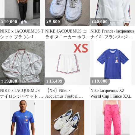
10,000
5,800
40,000
¥
¥
¥
NIKE x JACQUEMUS T
NIKE JACQUEMUS コ
NIKE France×Jacquemus
シャツ ブラウン L
ラボ スニーカー ホワイ
ナイキ フランス×ジャ
ト
ックムス L
19,800
13,499
19,000
¥
¥
¥
NIKE x JACQUEMUS
【XS】Nike ×
Nike Jacquemus X2
ナイロンジャケット ホ
Jacquemus Football
World Cup France XXL
ワイト
Shorts 新品