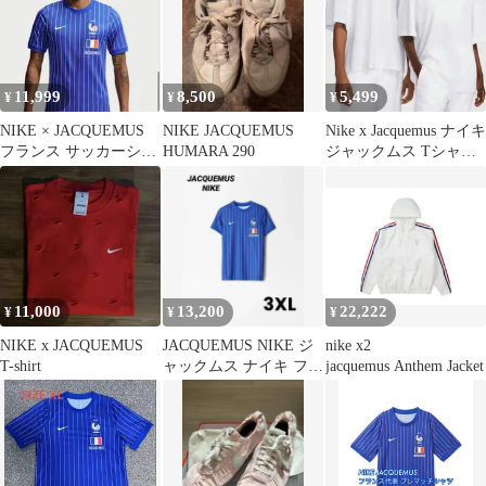
11,999
8,500
5,499
¥
¥
¥
NIKE × JACQUEMUS
NIKE JACQUEMUS
Nike x Jacquemus ナイキ
フランス サッカーシャ
HUMARA 290
ジャックムス Tシャツ
ツ 3XL ジャックムス
ロゴ ホワイト
11,000
13,200
22,222
¥
¥
¥
NIKE x JACQUEMUS
JACQUEMUS NIKE ジ
nike x2
T-shirt
ャックムス ナイキ フラ
jacquemus Anthem Jacket
ンス サッカー トップス