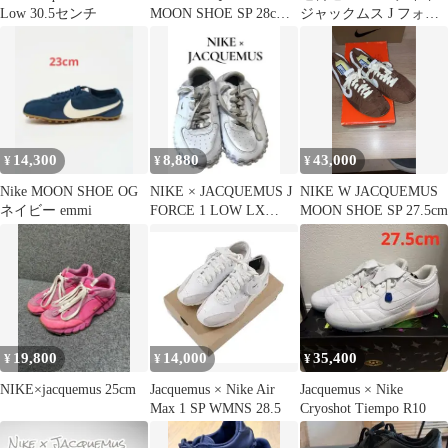
Low 30.5センチ
MOON SHOE SP 28cm
ジャックムス J フォー
完売品
ス1 26.5
14,300
8,880
43,000
¥
¥
¥
Nike MOON SHOE OG
NIKE × JACQUEMUS J
NIKE W JACQUEMUS
ネイビー emmi
FORCE 1 LOW LX
MOON SHOE SP 27.5cm
WHITE
19,800
14,000
35,400
¥
¥
¥
NIKE×jacquemus 25cm
Jacquemus × Nike Air
Jacquemus × Nike
Max 1 SP WMNS 28.5
Cryoshot Tiempo R10