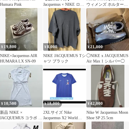
Humara Pink
Jacquemus × NIKE ロン
ウィメンズ ホルタート
パース
ップ S
19,800
8,000
21,000
¥
¥
¥
NIKE×Jacquemus AIR
NIKE JACQUEMUS Tシ
◯NIKE x JACQUEMUS
HUMARA LX SN-09
ャツ ブラック
Air Max 1 シルバー◯
10,500
18,000
42,000
¥
¥
¥
新品 NIKE ×
2XLサイズ Nike
Nike W Jacquemus Moon
JACQUEMUS コラボ La
Jacquemus X2 World
Shoe SP 25.5cm
Robe ワンピース M
CupFrance