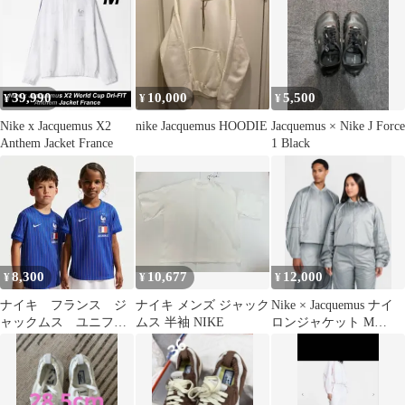
39,990
10,000
5,500
¥
¥
¥
Nike x Jacquemus X2
nike Jacquemus HOODIE
Jacquemus × Nike J Force
Anthem Jacket France
1 Black
8,300
10,677
12,000
¥
¥
¥
ナイキ フランス ジ
ナイキ メンズ ジャック
Nike × Jacquemus ナイ
ャックムス ユニフォ
ムス 半袖 NIKE
ロンジャケット M
ーム キッズ S 新
FV5698-073
品 未使用 未着用