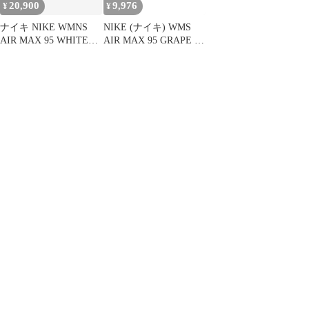
20,900
9,976
¥
¥
ナイキ NIKE WMNS
NIKE (ナイキ) WMS
AIR MAX 95 WHITE
AIR MAX 95 GRAPE ウ
COURT PURPLE 2018
ィメンズ エアマックス
28cm GRAPE 307960-
95 グレープ ローカット
109 ウィメンズ エア マ
スニーカーシューズ グ
ックス ホワイト コート
レー/パープル US11
パープル グレープ 【ブ
307960-109
ランド古着ベクトル】
【中古】▲■250731