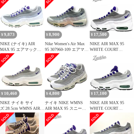
パープル レディース ナ
イキ スニーカーU11629
9,873
8,900
17,500
¥
¥
¥
NIKE (ナイキ) AIR
Nike Women's Air Max
NIKE AIR MAX 95
MAX 95 エアマックス
95 307960-109 エアマッ
WHITE COURT
95 Court Purple コート
クス95 グレープ スニー
PURPLE エア マックス
パープル ローカットス
カー ナイキ 27.5cm
95 ホワイト コートパー
ニーカー ホワイト/パー
75808A1
プル ホワイト 白 23cm
プル US11.5/28.5cm
レディース ナイキ スニ
307960-109
ーカー U11228
10,460
4,800
17,100
¥
¥
¥
NIKE ナイキ サイ
ナイキ NIKE WMNS
NIKE AIR MAX 95
ズ:28.5cm WMNS AIR
AIR MAX 95 スニーカ
WHITE COURT
MAX95 GRAPE
ー 307960-109 エア マ
PURPLE ナイキ エア
(307960-109) ウィメン
ックス グレープ グレー
マックス 95 ホワイト
ズ エアマックス95 グレ
24.5cm ■U90 X
コートパープル 白 グレ
ープ ホワイト コートパ
ー 23.5cm レディース