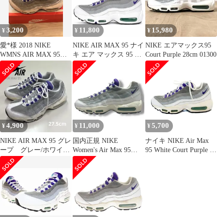
ープル WMNS US11.5
スニーカー U11266
ローカット スニーカー
シューズ 靴【メンズ】
3,200
11,800
15,980
¥
¥
¥
愛*様 2018 NIKE
NIKE AIR MAX 95 ナイ
NIKE エアマックス95
WMNS AIR MAX 95
キ エア マックス 95 パ
Court Purple 28cm 01300
GRAPE OG 2
ープル ホワイト 白
24cm レディース ナイ
キ スニーカーU11630
4,900
11,000
5,700
¥
¥
¥
NIKE AIR MAX 95 グレ
国内正規 NIKE
ナイキ NIKE Air Max
ープ グレー/ホワイト/
Women's Air Max 95
95 White Court Purple エ
パープル27.5cm
White Court Purple エア
アマックス95 ホワイト
マックス95 スニーカー
コートパープル スニー
グレープ 307960-109 ナ
カー 24.5cm 307960-109
イキ 29cm 88541A1
/AK5