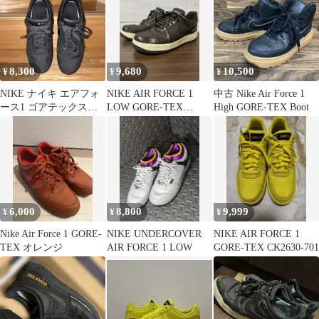
8,300
9,680
10,500
¥
¥
¥
NIKE ナイキ エアフォ
NIKE AIR FORCE 1
中古 Nike Air Force 1
ース1 ゴアテックス
LOW GORE-TEX
High GORE-TEX Boot
GORE-TEX 28.5cm
27.5cm ナイキ
6,000
8,800
9,999
¥
¥
¥
Nike Air Force 1 GORE-
NIKE UNDERCOVER
NIKE AIR FORCE 1
TEX オレンジ
AIR FORCE 1 LOW
GORE-TEX CK2630-701