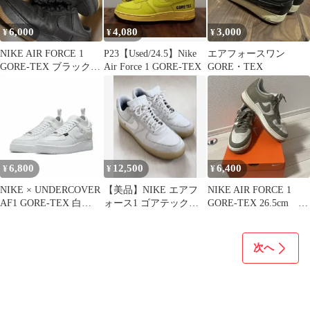
6,000
4,080
3,000
¥
¥
¥
NIKE AIR FORCE 1
P23【Used/24.5】Nike
エアフォースワン
GORE-TEX ブラック
Air Force 1 GORE-TEX
GORE・TEX
ガムソール
6,800
12,500
6,400
¥
¥
¥
NIKE × UNDERCOVER
【美品】NIKE エアフ
NIKE AIR FORCE 1
AF1 GORE-TEX 白
ォース1 ゴアテックス
GORE-TEX 26.5cm ハ
26.5cm
AF1 GORETEX
ングル デイ
次へ