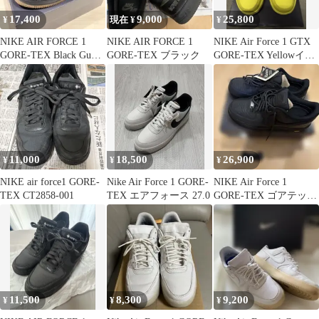
17,400
9,000
25,800
¥
現在 ¥
¥
NIKE AIR FORCE 1
NIKE AIR FORCE 1
NIKE Air Force 1 GTX
GORE-TEX Black Gum
GORE-TEX ブラック
GORE-TEX Yellowイエ
26.5
ロー
11,000
18,500
26,900
¥
¥
¥
NIKE air force1 GORE-
Nike Air Force 1 GORE-
NIKE Air Force 1
TEX CT2858-001
TEX エアフォース 27.0
GORE-TEX ゴアテック
ス 27.5cm
11,500
8,300
9,200
¥
¥
¥