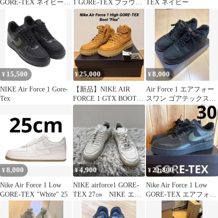
GORE-TEX ネイビー
1 GORE-TEX ブラウン
TEX ネイビー
26cm
スニーカー
15,500
25,000
8,000
¥
¥
¥
NIKE Air Force 1 Gore-
【新品】NIKE AIR
Air Force 1 エアフォー
Tex
FORCE 1 GTX BOOT
スワン ゴアテックス
CT2815 200
27.5
8,000
4,900
21,800
¥
¥
¥
Nike Air Force 1 Low
NIKE airforce1 GORE-
Nike Air Force 1 Low
GORE-TEX "White" 25
TEX 27㎝ NIKE エア
GORE-TEX エアフォー
フォース1
ス1