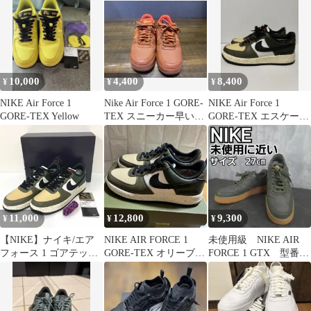
10,000
4,400
8,400
¥
¥
¥
NIKE Air Force 1
Nike Air Force 1 GORE-
NIKE Air Force 1
GORE-TEX Yellow
TEX スニーカー早い物
GORE-TEX エスケープ
勝ちお早目❗️
ESCAPE
11,000
12,800
9,300
¥
¥
¥
【NIKE】ナイキ/エア
NIKE AIR FORCE 1
未使用級 NIKE AIR
フォース 1 ゴアテック
GORE-TEX オリーブ
FORCE 1 GTX 型番
ス /AIR FORCE 1
箱付き 限定品
CK2630 200
GORE-TEX / 28cm/ミデ
ィアムオリーブ/カーボ
ングリーン/セイル/ブラ