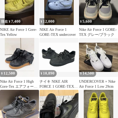
7,400
12,000
5,600
現在 ¥
¥
¥
NIKE Air Force 1 Gore-
NIKE Air Force 1
Nike Air Force 1 GORE-
Tex Yellow
GORE-TEX undercover
TEX グレー/ブラック
12,500
10,890
14,500
¥
¥
¥
Nike Air Force 1 High
ナイキ NIKE AIR
UNDERCOVER × Nike
Gore-Tex エアフォース
FORCE 1 GORE-TEX
Air Force 1 Low 29cm
ワン
Black エアフォース 1
ゴアテックス CT2858-
001 26 黒 ブラック ブ
ランド古着ベクトル 中
古▲260325