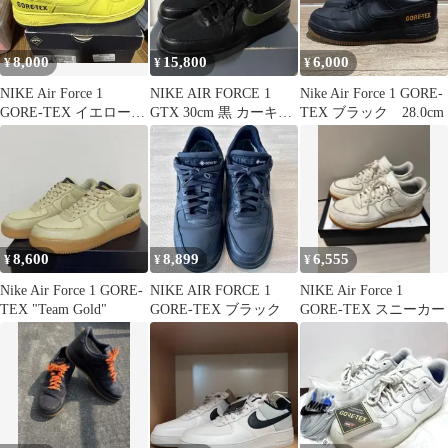
8,000
15,800
6,000
¥
¥
¥
NIKE Air Force 1
NIKE AIR FORCE 1
Nike Air Force 1 GORE-
GORE-TEX イエロー
GTX 30cm 黒 カーキ
TEX ブラック 28.0cm
28.5cm
GORE-TEX
8,600
8,899
6,555
¥
¥
¥
Nike Air Force 1 GORE-
NIKE AIR FORCE 1
NIKE Air Force 1
TEX "Team Gold"
GORE-TEX ブラック
GORE-TEX スニーカー