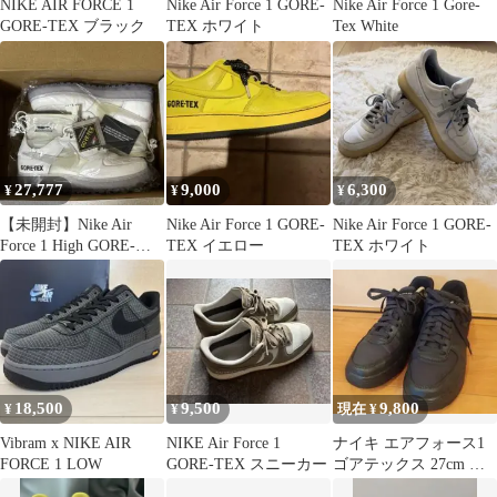
NIKE AIR FORCE 1
Nike Air Force 1 GORE-
Nike Air Force 1 Gore-
GORE-TEX ブラック
TEX ホワイト
Tex White
27,777
9,000
6,300
¥
¥
¥
【未開封】Nike Air
Nike Air Force 1 GORE-
Nike Air Force 1 GORE-
Force 1 High GORE-
TEX イエロー
TEX ホワイト
TEX 26cm
18,500
9,500
9,800
¥
¥
現在 ¥
Vibram x NIKE AIR
NIKE Air Force 1
ナイキ エアフォース1
FORCE 1 LOW
GORE-TEX スニーカー
ゴアテックス 27cm 補
修品