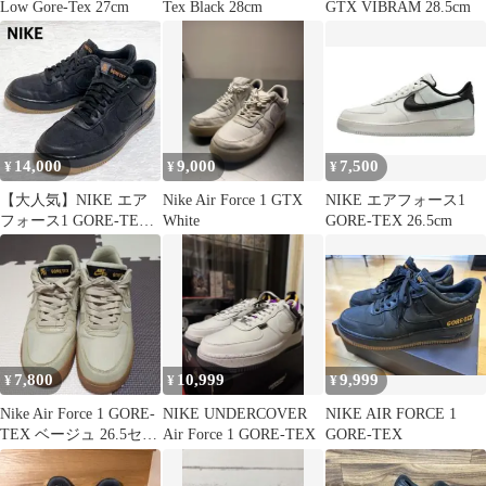
Low Gore-Tex 27cm
Tex Black 28cm
GTX VIBRAM 28.5cm
14,000
9,000
7,500
¥
¥
¥
【大人気】NIKE エア
Nike Air Force 1 GTX
NIKE エアフォース1
フォース1 GORE-TEX
White
GORE-TEX 26.5cm
ブラック 27cm
7,800
10,999
9,999
¥
¥
¥
Nike Air Force 1 GORE-
NIKE UNDERCOVER
NIKE AIR FORCE 1
TEX ベージュ 26.5セン
Air Force 1 GORE-TEX
GORE-TEX
チ