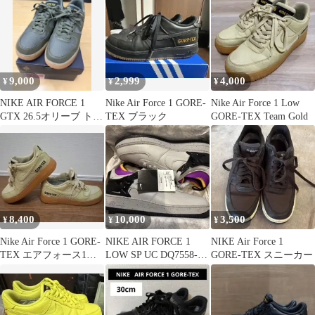
9,000
2,999
4,000
¥
¥
¥
NIKE AIR FORCE 1
Nike Air Force 1 GORE-
Nike Air Force 1 Low
GTX 26.5オリーブ トー
TEX ブラック
GORE-TEX Team Gold
トバッグ付 美品
8,400
10,000
3,500
¥
¥
¥
Nike Air Force 1 GORE-
NIKE AIR FORCE 1
NIKE Air Force 1
TEX エアフォース1
LOW SP UC DQ7558-
GORE-TEX スニーカー
27.5
001