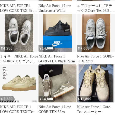
NIKE AIR FORCE1
Nike Air Force 1 Low
エアフォース1 ゴアテ
LOW GORE-TEX 白 ナ
Undercover White
ックスGore-Tex 26.5 最
イキエアフォース
終価格です。
4,980
14,000
7,000
¥
¥
¥
ナイキ NIKE Air Force
NIKE Air Force 1
Nike Air Force 1 GORE-
1 GORE-TEX ゴアテッ
GORE-TEX Black 27cm
TEX 27cm
クス
7,250
14,800
11,800
¥
¥
¥
NIKE AIR FORCE 1
Nike Air Force 1 Low
Nike Air Force 1 Gore-
LOW GORE-TEX"Team
GORE-TEX 32㎝
Tex スニーカー