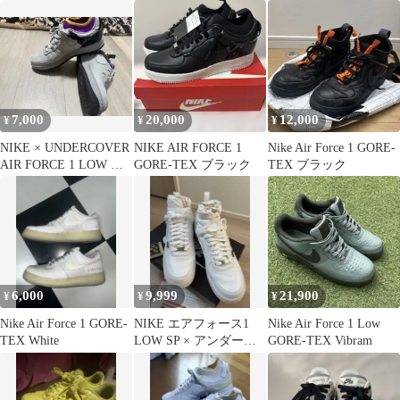
Gold"
7,000
20,000
12,000
¥
¥
¥
NIKE × UNDERCOVER
NIKE AIR FORCE 1
Nike Air Force 1 GORE-
AIR FORCE 1 LOW グ
GORE-TEX ブラック
TEX ブラック
レー
6,000
9,999
21,900
¥
¥
¥
Nike Air Force 1 GORE-
NIKE エアフォース1
Nike Air Force 1 Low
TEX White
LOW SP × アンダーカ
GORE-TEX Vibram
バー GORE-TEX