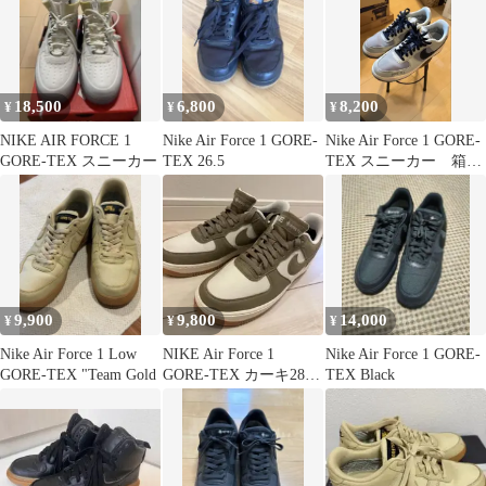
18,500
6,800
8,200
¥
¥
¥
NIKE AIR FORCE 1
Nike Air Force 1 GORE-
Nike Air Force 1 GORE-
GORE-TEX スニーカー
TEX 26.5
TEX スニーカー 箱付
き
9,900
9,800
14,000
¥
¥
¥
Nike Air Force 1 Low
NIKE Air Force 1
Nike Air Force 1 GORE-
GORE-TEX "Team Gold
GORE-TEX カーキ28cm
TEX Black
最終値下げ‼️