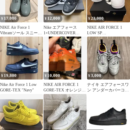
ック/ DM6435-222
17,000
12,000
23,000
¥
¥
¥
NIKE Air Force 1
Nike エアフォース
NIKE AIR FORCE 1
Vibramソール スニーカ
1×UNDERCOVER
LOW SP
ー
GORE-TEX
UNDERCOVER
19,800
10,000
3,000
¥
¥
¥
Nike Air Force 1 Low
NIKE AIR FORCE 1
ナイキ エアフォースワ
GORE-TEX "Navy"
GORE-TEX オレンジ
ン アンダーカバーコラ
28.5cm
ボ 24.5cm