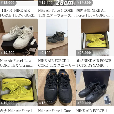
15,000
12,900
19,800
¥
¥
¥
【希少】NIKE AIR
Nike Air Force 1 GORE-
国内正規 NIKE Air
FORCE 1 LOW GORE-
TEX エアーフォース
Force 1 Low GORE-TEX
TEX
ゴアテックス
Vibram エアフォース ス
ニーカー ナイキ
HV5953-001 ブラック
27 27cm （19031M）
19,700
9,100
25,000
¥
¥
¥
Nike Air Force1 Low
NIKE AIR FORCE 1
新品NIKE AIR FORCE
GORE-TEX Vibram
GORE-TEX スニーカー
1 GTX DYNAMIC
27cm
YELLOW
10,000
13,000
30,000
¥
¥
¥
希少 Nike Air Force 1
Nike Air Force 1 Gore-
NIKE AIR FORCE 1