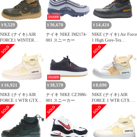
CQ7211-002
ックス セコイア ハイカ
US8.5/26.5cm CQ7211-
ットスニーカー ブラッ
002
ク/カーキ US9.5/27.5cm
5%OFF
CQ7211-300
9,529
36,670
14,424
¥
¥
¥
NIKE (ナイキ) AIR
ナイキ NIKE IM2174-
NIKE (ナイキ) Air Force
FORCE1 WINTER
001 スニーカー
1 High Gore-Tex
GORE-TEX sequoia
Thunder Blue/Bright
CQ7211-300 エアフォー
Ceramic CQ7211-001 エ
ス 1 ウインター ゴアテ
アフォース1 ハイ ゴア
ックス US8/26cm
テックス ハイカットス
ニーカー
US10.5/28.5cm ブラッ
5%OFF
ク
16,921
38,570
8,690
¥
¥
¥
NIKE (ナイキ) AIR
ナイキ NIKE CZ3986-
NIKE (ナイキ) AIR
FORCE 1 WTR GTX
001 スニーカー
FORCE 1 WTR GTX エ
CQ7211-002 GORE-TEX
アフォース 1 ウィンタ
ゴアテックス エアフォ
ー ゴアテックス フロン
ース ゴアテックス ハイ
トジップ ハイカットス
カットスニーカー
ニーカー ホワイト
US8/26.0cm ホワイト
US9/27cm CQ7211-002