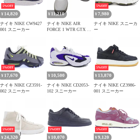
5%OFF
5%OFF
14,820
11,210
7,980
¥
¥
¥
ナイキ NIKE CW9427
ナイキ NIKE AIR
ナイキ NIKE スニーカ
001 スニーカー
FORCE 1 WTR GTX ウ
ー
ィンター ゴアテックス
ファントム メンズ
JPN：27
5%OFF
5%OFF
17,670
10,500
13,870
¥
¥
¥
ナイキ NIKE CZ3591-
ナイキ NIKE CD2053-
ナイキ NIKE CZ3986-
002 スニーカー
102 スニーカー
001 スニーカー
5%OFF
5%OFF
5%OFF
24,320
10,070
9,120
¥
¥
¥