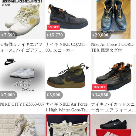
5%OFF
7,599
15,770
20,000
¥
¥
¥
☆特価☆ナイキエアフ
ナイキ NIKE CQ7211-
Nike Air Force 1 GORE-
ォース1 ハイ ゴアテッ
001 スニーカー
TEX 鑑定タグ付
クス 27.5 CQ7211-002
18%OFF
7,000
5,900
14,960
¥
¥
¥
NIKE C1TY FZ3863-007
ナイキ NIKE Air Force
ナイキ ハイカットスニ
1 High Winter Gore-Tex
ーカー エア フォース 1
Sequoia スニーカー ハ
ウィンター ゴアテック
イカット カーキ US10
ス CQ7211-001 メンズ
28cm CQ7211-300 /SM3
SIZE 29.0 NIKE
■GY