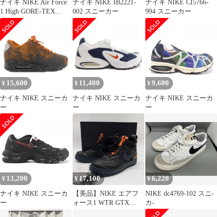
ナイキ NIKE Air Force
ナイキ NIKE IB2221-
ナイキ NIKE CI5766-
1 High GORE-TEX
002 スニーカー
994 スニーカー
Phantom/White メンズ
JPN：26
15,600
11,400
9,600
¥
¥
¥
ナイキ NIKE スニーカ
ナイキ NIKE スニーカ
ナイキ NIKE スニーカ
ー
ー
ー
13,200
17,100
6,220
¥
¥
¥
ナイキ NIKE スニーカ
【美品】NIKE エアフ
NIKE dc4769-102 スニ-
ー
ォース1 WTR GTX
カ-
27cm