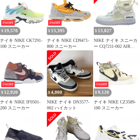
5%OFF
5%OFF
19,570
13,395
13,827
¥
¥
¥
ナイキ NIKE CK7291-
ナイキ NIKE CD9471-
NIKE ナイキ スニーカ
100 スニーカー
800 スニーカー
ー CQ7211-002 AIR
FORCE 1 WTR GTX エ
アフォースワン ウィン
ター ゴアテックス ファ
ントムホワイト ホワイ
ト系 25.5cm【中古】
5%OFF
5%OFF
12,920
4,000
9,120
¥
¥
¥
ナイキ NIKE IF0501-
NIKE ナイキ DN3577-
ナイキ NIKE CZ3589-
200 スニーカー
002 ハイカット
100 スニーカー