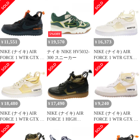
5%OFF
11,551
19,570
16,373
¥
¥
¥
NIKE (ナイキ) AIR
ナイキ NIKE HV5032-
NIKE (ナイキ) AIR
FORCE 1 WTR GTX エ
300 スニーカー
FORCE 1 WTR GTX
アフォース1ウィンター
CQ7211-002 エアフォー
ゴアテックス ハイカッ
ス1 ウィンター ゴアテ
トスニーカー ブラック
ックススニーカー ホワ
CQ7211-001
イト US10.5/28.5cm
US8.5/26.5cm
18,480
17,490
9,240
¥
¥
¥
NIKE (ナイキ) AIR
NIKE (ナイキ) AIR
NIKE (ナイキ) AIR
FORCE 1 WTR GTX エ
FORCE 1 HIGH
FORCE 1 WTR GTX エ
アフォース ゴアテック
WINTER GORE-TEX
アフォース ゴアテック
ス ハイカットスニーカ
SEQUIOA エアフォー
ス ハイカットスニーカ
ー ホワイト US9/27cm
ス1 ウィンター ゴアテ
ー ホワイト