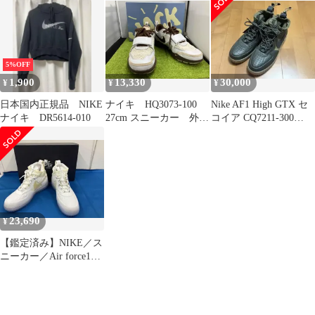
5%OFF
1,900
13,330
30,000
¥
¥
¥
日本国内正規品 NIKE
ナイキ HQ3073-100
Nike AF1 High GTX セ
ナイキ DR5614-010
27cm スニーカー 外箱
コイア CQ7211-300
あり
30cm
23,690
¥
【鑑定済み】NIKE／ス
ニーカー／Air force1／
GORE-TEX／ホワイト
26.5cm