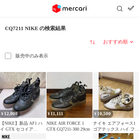
CQ7211 NIKE の検索結果
並び替え
販売中のみ表示
12,000
11,111
10,500
¥
¥
¥
【NIKE】新品 AF1 ハ
NIKE AIR FORCE 1
ナイキ エアフォース1
イ GTX セコイア
GTX CQ7211-300 29cm
ゴアテックス ハイ ファ
CQ7211-300 25cm
ントム GORE-TEX