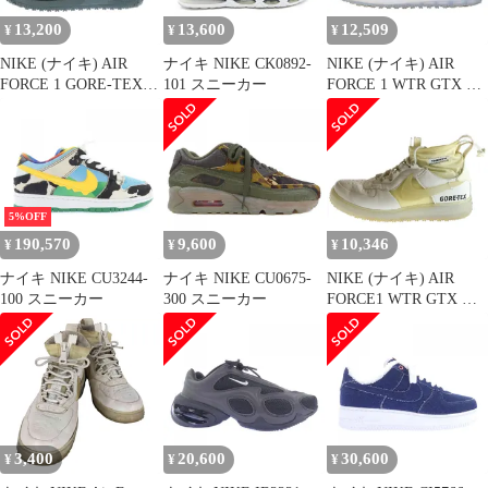
13,200
13,600
12,509
¥
¥
¥
NIKE (ナイキ) AIR
ナイキ NIKE CK0892-
NIKE (ナイキ) AIR
FORCE 1 GORE-TEX
101 スニーカー
FORCE 1 WTR GTX エ
HIGH エアフォース 1
アフォース ゴアテック
ゴアテックス ハイカッ
ス ハイカットスニーカ
トスニーカー ブラック
ー ホワイト US9.5
US9.5/27.5cm CQ7211-
CQ7211-002
003
5%OFF
190,570
9,600
10,346
¥
¥
¥
ナイキ NIKE CU3244-
ナイキ NIKE CU0675-
NIKE (ナイキ) AIR
100 スニーカー
300 スニーカー
FORCE1 WTR GTX エ
アフォースワン ウィン
ター ゴアテックス フロ
ントジップ ハイカット
スニーカー ホワイト
US10/28cm CQ7211-002
3,400
20,600
30,600
¥
¥
¥