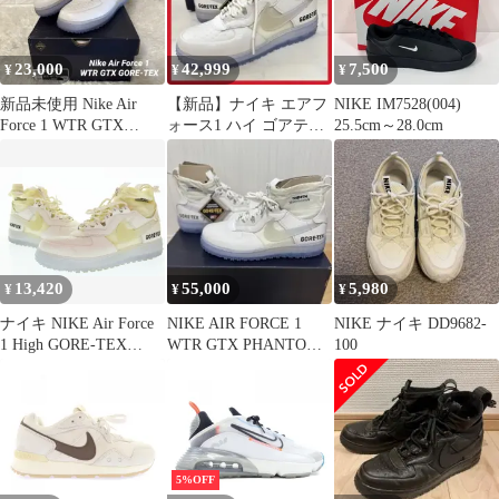
23,000
42,999
7,500
¥
¥
¥
新品未使用 Nike Air
【新品】ナイキ エアフ
NIKE IM7528(004)
Force 1 WTR GTX
ォース1 ハイ ゴアテッ
25.5cm～28.0cm
GORE-TEX
クス ホワイト ブーツ
13,420
55,000
5,980
¥
¥
¥
ナイキ NIKE Air Force
NIKE AIR FORCE 1
NIKE ナイキ DD9682-
1 High GORE-TEX
WTR GTX PHANTOM
100
Phantomエアフォース1
WHITE
ハイ ゴアテックスファ
ントム CQ7211-002 メ
ンズ靴 スニーカー ホワ
イト 26.5cm 103S-1646
5%OFF