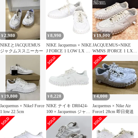
SP スニーカー DR0424-
WOMEN'S J FORCE ウ
100 ホワイト 23.5cm
ィメンズ ジェイ フォー
ス 1LOW LX ワン ロー
エルエックス スニーカ
ー シューズ 靴 【160-
251128-ya-02-izu】
2,980
8,990
19,000
¥
¥
¥
NIKEとJACQUEMUS
NIKE Jacquemus × NIKE
JACQUEMUS×NIKE
ジャクムススニーカー
J FORCE 1 LOW LX SP
WMNS JFORCE 1 LX
DR0424-100 Bランク 19
29cm
19,800
8,228
4,000
¥
¥
¥
Jacquemus × NikeJ Force
NIKE ナイキ DR0424-
Jacquemus × Nike Air
1 low 22.5cm
100 × Jacquemus ジャッ
Force1 28cm 即日発送
クムス J Force 1 Low
LX White J フォース ロ
ー スニーカー ホワイト
系 28cm【中古】