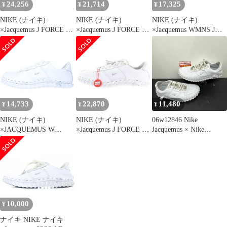
24,256
21,714
17,325
¥
¥
¥
NIKE (ナイキ)
NIKE (ナイキ)
NIKE (ナイキ)
×Jacquemus J FORCE 1
×Jacquemus J FORCE 1
×Jacquemus WMNS J
LOW LX SP ウィメンズ
LOW LX SP ウィメンズ
Force 1 Low LX White
J フォース 1 ロー LX
J フォース 1 ロー LX
DR0424-100×ジャック
スペシャル ジャックム
スペシャル ジャックム
ムス ウィメンズ Jフォ
ス レースアップ ローカ
ス レースアップ ローカ
ース1 ローカットスニ
ットスニーカー
ットスニーカー
ーカー ホワイト
DR0424-100
DR0424-100
US9/26cm
US11/28.0cm
14,733
22,870
11,480
¥
¥
¥
NIKE (ナイキ)
NIKE (ナイキ)
06w12846 Nike
×JACQUEMUS W
×Jacquemus J FORCE 1
Jacquemus × Nike
FORCE 1 LOW LX
LOW LX SP ウィメンズ
Women's J Force 1 Low
WHITE ジャックムス
J フォース 1 ロー LX
LX ""White"" DR0424-
ウィメンズ フォース 1
スペシャル ジャックム
100 27cm ナイキ NIKE
ローカットスニーカー
ス レースアップ ローカ
US10 UK7.5 EU42 ユニ
ホワイト US10/27cm
ットスニーカー
セックス スニーカー
DR0424-100
DR0424-100
【中古品】
US10.5/27.5cm
10,000
¥
ナイキ NIKE ナイキ