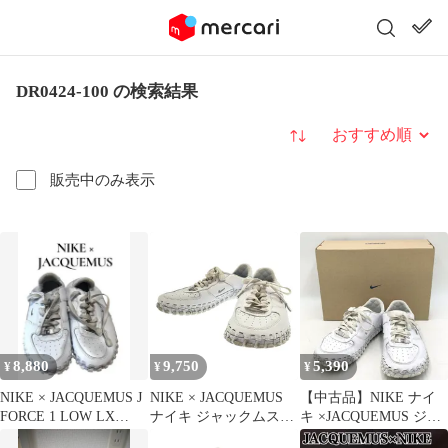
DR0424-100 の検索結果
並び替え
販売中のみ表示
8,880
9,750
5,390
¥
¥
¥
NIKE × JACQUEMUS J
NIKE × JACQUEMUS
【中古品】NIKE ナイ
FORCE 1 LOW LX
ナイキ ジャックムス
キ ×JACQUEMUS ジャ
WHITE
Wmns J Force 1 Low LX
ックムス DR0424-100