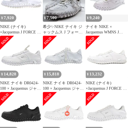
7,920
7,500
9,240
¥
¥
¥
NIKE (ナイキ)
希少✨NIKE ナイキ ジ
ナイキ NIKE ×
×Jacquemus J FORCE 1
ャックムス J フォース
Jacquemus WMNS J
LOW LX SP ジャックム
1 ロー LX SP 白
FORCE 1 LOW LX SP
ス J フォース ローカッ
28cm DR0424-100 ジャ
トスニーカー ホワイト
ックムス ウィメンズ J
US11/28cm DR0424-100
フォース1 白 ホワイト
【ブランド古着ベクト
ル】【中古】
▲■250221
14,828
15,818
13,232
¥
¥
¥
NIKE ナイキ DR0424-
NIKE ナイキ DR0424-
NIKE (ナイキ)
100 × Jacquemus ジャッ
100 × Jacquemus ジャッ
×Jacquemus J FORCE 1
クムス Women's J Force
クムス Women's J Force
LOW LX SP ウィメンズ
1 Low LX White ウィメ
1 Low LX White ウィメ
J フォース 1 ロー LX
ンズ Jフォース ロー ホ
ンズ Jフォース ロー ス
スペシャル ジャックム
ワイト スニーカー ホワ
ニーカー ホワイト系
ス レースアップ ローカ
イト系 27.5cm【新古
24.5cm【新古品】【未
ットスニーカー
品】【未使用】【中
使用】【中古】
DR0424-100
古】