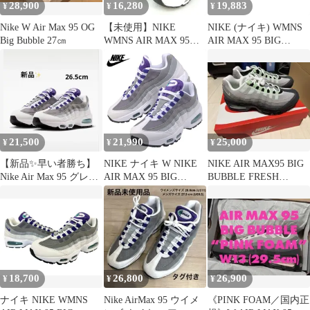
28,900
16,280
19,883
¥
¥
¥
古】
Nike W Air Max 95 OG
【未使用】NIKE
NIKE (ナイキ) WMNS
Big Bubble 27㎝
WMNS AIR MAX 95
AIR MAX 95 BIG
BIG BUBBLE ナイキ ウ
BUBBLE HJ5996-100 ウ
ィメンズ エア マックス
ィメンズ エアマックス
HJ5996-100 US11 28cm
ビッグバブル ローカッ
箱有
トスニーカー グレー
US11/29cm
21,500
21,990
25,000
¥
¥
¥
【新品✨️早い者勝ち】
NIKE ナイキ W NIKE
NIKE AIR MAX95 BIG
Nike Air Max 95 グレー
AIR MAX 95 BIG
BUBBLE FRESH
プ
BUBBLE エアマックス
MINT26cm
ビッグバブル HJ5996
ウィメンズ レディース
スニーカー パープル グ
リーン
18,700
26,800
26,900
¥
¥
¥
ナイキ NIKE WMNS
Nike AirMax 95 ウイメ
《PINK FOAM／国内正