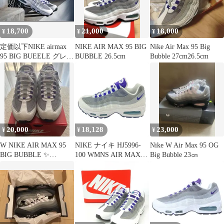
18,700
21,000
18,000
¥
¥
¥
定価以下NIKE airmax
NIKE AIR MAX 95 BIG
Nike Air Max 95 Big
95 BIG BUEELE グレー
BUBBLE 26.5cm
Bubble 27cm26.5cm
プ WMNS
20,000
18,128
23,000
¥
¥
¥
W NIKE AIR MAX 95
NIKE ナイキ HJ5996-
Nike W Air Max 95 OG
BIG BUBBLE ✨
100 WMNS AIR MAX
Big Bubble 23㎝
28.5CM
95 BIG BUBBLE
WHITE COURT
PURPLE エアマックス
ビッグバブル コートパ
ープル スニーカー グレ
ー系 パープル系
28cm【極上美品】【中