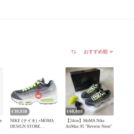
並び替え
30,938
68,000
¥
¥
e
NIKE (ナイキ) ×MOMA
【24cm】MoMA Nike
DESIGN STORE
AirMax 95 "Reverse Neon"
EXCLUSIVE AIR MAX 95