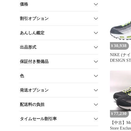
HM4738-
価格
ンストア 
ブ エアマッ
割引オプション
カットスニ
ン/グレー US
あんしん鑑定
30,938
¥
出品形式
NIKE (ナ
DESIGN S
保証付き整備品
EXCLUSIVE
HM4738-
色
ンストア 
ブ エアマッ
カットスニ
発送オプション
ン/グレー US
配送料の負担
77,230
¥
タイムセール割引率
【中古】MoM
Store Exclus