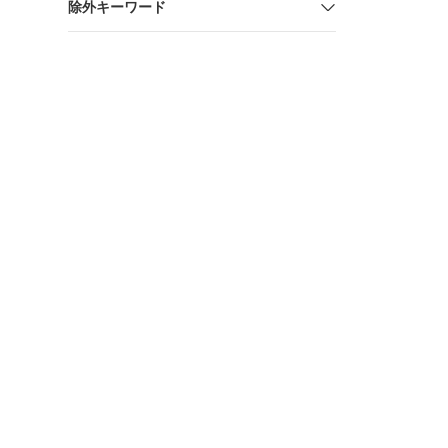
除外キーワード
Max 95 OG 
Neon"27.5c
モマデザイ
スクルーシ
アマックス95