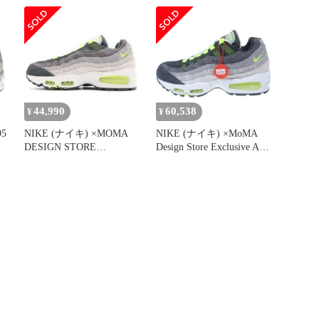
HM4738-001 モマデザイ
ンストア エクスクルーシ
ブ エアマックス95 ロー
カットスニーカー グリー
ン/グレー US5.5/24cm
44,990
60,538
¥
¥
95
NIKE (ナイキ) ×MOMA
NIKE (ナイキ) ×MoMA
DESIGN STORE
Design Store Exclusive AIR
ア
EXCLUSIVE AIR MAX 95
MAX 95 OG HM4738-001
ス
HM4738-001 モマデザイ
モマデザイン エアマック
ー
ンストア エクスクルーシ
ス95 ローカットスニーカ
ブ エアマックス95 ロー
ー グレー/ブラック/イエ
カットスニーカー グリー
ロー US8.5/26.5cm
ン/グレー US5.5/24cm