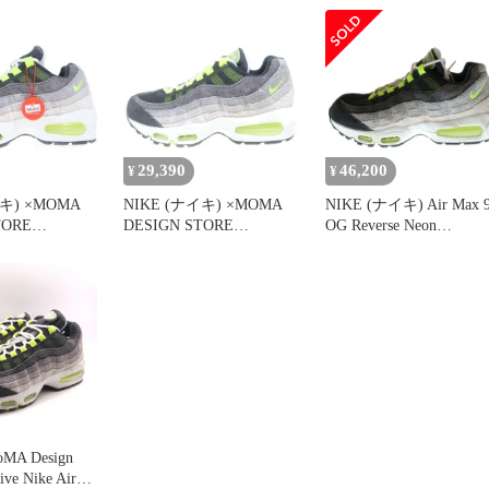
001 モマデザイ
エクスクルーシ
クス95 ロー
ーカー グリー
5/23.5cm
29,390
46,200
¥
¥
イキ) ×MOMA
NIKE (ナイキ) ×MOMA
NIKE (ナイキ) Air Max 
TORE
DESIGN STORE
OG Reverse Neon
 AIR MAX 95
EXCLUSIVE AIR MAX 95
HM4738-001 ナイキ エ
001 モマデザイ
HM4738-001 モマデザイ
マックス95 OG リバー
エクスクルーシ
ンストア エクスクルーシ
ネオン ローカットスニ
クス95 ロー
ブ エアマックス95 ロー
カー シューズ
ーカー グリー
カットスニーカー グリー
US8.5/26.5cm イエロー
5/23.5cm
ン/グレー US5.5/24cm
A Design
ive Nike Air