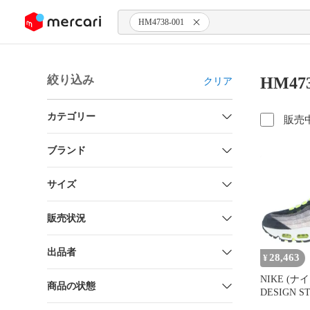
ンツにスキップ
HM4738-001
絞り込み
HM47
クリア
カテゴリー
販売
ブランド
サイズ
販売状況
出品者
28,463
¥
NIKE (ナ
商品の状態
DESIGN S
EXCLUSIVE