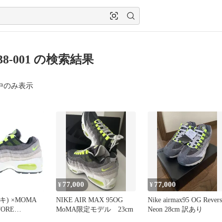
38-001 の検索結果
中のみ表示
77,000
77,000
¥
¥
イキ) ×MOMA
NIKE AIR MAX 95OG
Nike airmax95 OG Revers
TORE
MoMA限定モデル 23cm
Neon 28cm 訳あり
 AIR MAX 95