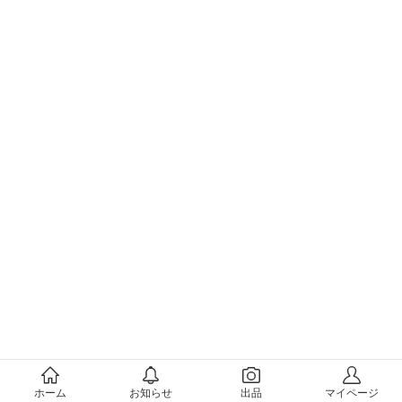
メルカリについて
ホーム
お知らせ
出品
マイページ
会社概要（運営会社）