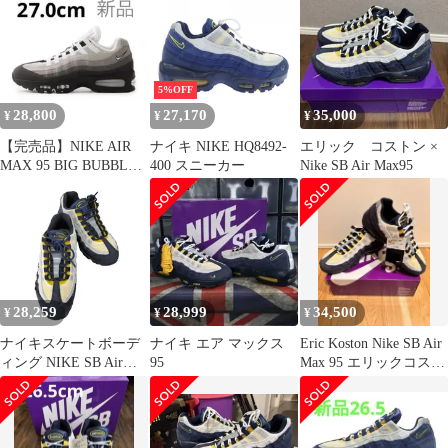
ス 95 HQ8492-400
SIZE:27.0cm メンズ
□UT15184
5%OFF
28,800
27,170
35,000
¥
¥
¥
【完売品】NIKE AIR
ナイキ NIKE HQ8492-
エリック コストン ×
MAX 95 BIG BUBBLE
400 スニーカー
Nike SB Air Max95
GRANITE
28,259
28,999
34,500
¥
¥
¥
ナイキスケートボーデ
ナイキ エア マックス
Eric Koston Nike SB Air
ィング NIKE SB Air
95
Max 95 エリックコスト
Max 95 x Eric Koston
ン
Obsidian and Speed
Yellow メンズ JPN：26