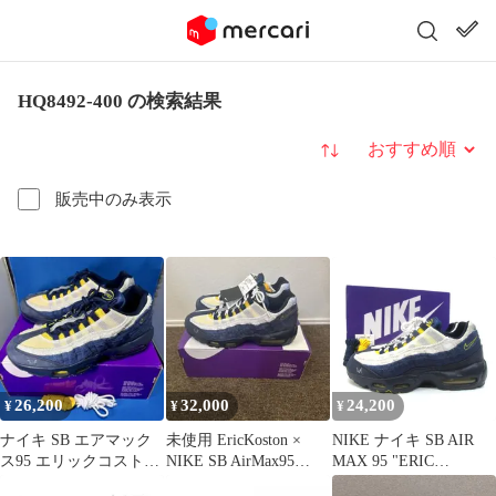
HQ8492-400 の検索結果
並び替え
販売中のみ表示
26,200
32,000
24,200
¥
¥
¥
ナイキ SB エアマック
未使用 EricKoston ×
NIKE ナイキ SB AIR
ス95 エリックコストン
NIKE SB AirMax95
MAX 95 "ERIC
30cm HQ8492-400
27.5cm
KOSTON" エア マック