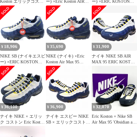
Koston エリックコスト
ー) ×Eric Koston AIR
ー) ×ERIC KOSTON
ン SB AIR MAX 95
MAX 95 Obsidian and
AIR MAX 95 HQ8492-
Obsidian and Speed
Speed Yellow HQ8492-
400 エリック コストン
Yellow エスビー エアマ
400 エリック コストン
エアマックス95 ローカ
ックス オブシディアン
エアマックス95 ローカ
ットスニーカー ネイビ
アンド スピードイエロ
ットスニーカー グレー/
ー US9.5/27.5cm
ー HQ8492-400 28 ネイ
ネイビー US9.5/27.5cm
ビー▲■260115
18,906
35,690
31,900
¥
¥
¥
NIKE SB (ナイキエスビ
NIKE (ナイキ) ×Eric
ナイキ NIKE SB AIR
ー) ×ERIC KOSTON
Koston Air Max 95
MAX 95 ERIC KOSTON
AIR MAX 95 HQ8492-
Obsidian and Speed
2025 28cm OBSIDIAN
400 エリック・コスト
Yellow エリック・コス
HQ8492-400 エスビー
ン エアマックス95 ロー
トン エアマックス95 オ
エア マックス エリック
カットスニーカー
ブシディアン アンド ス
コストン コラボ オブシ
US7/25.0cm ネイビー
ピードイエロー
ディアン 【ブランド古
US11/29cm HQ8492-400
着ベクトル】【中古】
▲■260226
36,100
36,900
32,070
¥
¥
¥
ナイキ NIKE × エリッ
ナイキ エスビー NIKE
Eric Koston × Nike SB
ク コストン Eric Koston
SB × エリックコストン
Air Max 95 'Obsidian and
SB Air Max 95 "Obsidian
Eric Koston Air Max 95
Speed Yellow'エリッ
and Speed Yellow" スニ
"Obsidian and Speed
ク・コストン × ナイキ