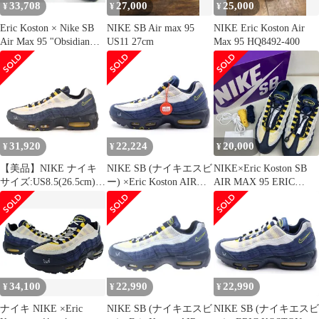
33,708
27,000
25,000
¥
¥
¥
Eric Koston × Nike SB
NIKE SB Air max 95
NIKE Eric Koston Air
Air Max 95 "Obsidian
US11 27cm
Max 95 HQ8492-400
and Speed
Yellow"HQ8492-400 靴
スニーカー サイズ：
28.5cm ▼SH8599
31,920
22,224
20,000
¥
¥
¥
【美品】NIKE ナイキ
NIKE SB (ナイキエスビ
NIKE×Eric Koston SB
サイズ:US8.5(26.5cm) |
ー) ×Eric Koston AIR
AIR MAX 95 ERIC
ERIC KOSTON SB AIR
MAX 95 Obsidian and
KOSTON
MAX 95 (HQ8492-400) |
Speed Yellow エリッ
"OBSIDIAN/SPEED
エリック・コストン エ
ク・コストン エアマッ
YELLOW" サイズ
アマックス 95 | オブシ
クス95 ローカットスニ
27.5cm HQ8492-
ディアン スピードイエ
ーカー US7/25cm
400【WS1938-003】
ロー | スニーカー【中
HQ8492-400
古】
34,100
22,990
22,990
¥
¥
¥
ナイキ NIKE ×Eric
NIKE SB (ナイキエスビ
NIKE SB (ナイキエスビ