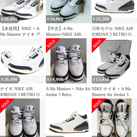
ワイト ブルー メンズ
26.5cm 【126】
古着 中古 USED
26,000
34,880
24,200
¥
¥
¥
【未使用】NIKE × A
【中古】A Ma
25年モデル NIKE AIR
Ma Maniere ナイキ アマ
Maniere×NIKE AIR
JORDAN 3 RETRO OG
マニエール AIR
JORDAN 3 RETRO OG
SP ア マ マニエール
JORDAN 3 RETRO OG
SP For The Love サイズ
HV8571-100 28.0cm ホ
SP エア ジョーダン
28cm HV8571-100 ナイ
ワイト/ネイビー ナイキ
HV8571-100
キ ホワイト[79]
エアジョーダン 1 タグ
US11.5/29.5cm 箱有
付/未使用▲★(151)
26,400
14,000
13,450
¥
¥
¥
ナイキ NIKE AIR
A Ma Maniere × Nike Air
NIKE ナイキ × A Ma
JORDAN 3 RETRO OG
Jordan 3 Retro
Maniere Air Jordan 3
SP FOR THE LOVE
Retro OG SP For The
2025 28.5cm A MA
Love ハイカット スニ
MANIERE WHITE
ーカー HV8571-100
HV8571-100 AJ3 エア
US11 29cm ホワイト メ
ジョーダン III アママ
ンズ
ニエール 【中古】
▲■260515