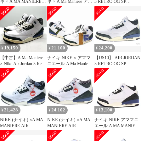
キ × A MA MANIERE
キ × A Ma Maniere アマ
3 RETRO OG SP
ア・マ・マニエール
マニエール コラボ AIR
HV8571-100 【新古品】
HV8571-100 AIR
JORDAN 3 RETRO OG
JORDAN 3 RETRO OG
SP HV8571-100 エアジ
SP FOR THE LOVE エ
ョーダン3 レトロ スニ
ア ジョーダン レトロ
ーカー 靴 シューズ
スニーカー 靴【160-
【160-260624-ko-05-
260403-kh-07-izu】
tei】
19,150
21,100
24,200
¥
¥
¥
【中古】A Ma Maniere
ナイキ NIKE × アママ
【US10】 AIR JORDAN
× Nike Air Jordan 3 Retro
ニエール A Ma Maniere
3 RETRO OG SP
OG SP "For The Love"
Air Jordan 3 Retro OG
HV8571-100 【新古品】
28.5cm HV8571-100 ナ
SP "For The Love" スニ
イキ×アママニエール
ーカー US9.5 27.5㎝ ホ
エアジョーダン3[17]
ワイト/ブルー HV8571-
100
21,428
24,102
13,100
¥
¥
¥
NIKE (ナイキ) ×A MA
NIKE (ナイキ) ×A MA
ナイキ NIKE アママニ
MANIERE AIR
MANIERE AIR
エール A MA MANIERE
JORDAN 3 RETRO OG
JORDAN 3 RETRO OG
AIR JORDAN 3 RETRO
SP FOR THE LOVE ア
SP FOR THE LOVE
OG SP FOR THE LOVE