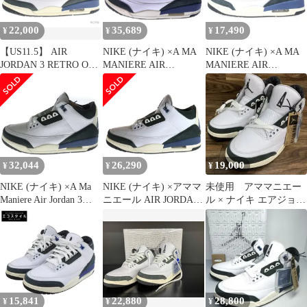
US7.5/25.5cm HV8571-
ト US10/28.0cm
100
HV8571-100
22,000
35,689
17,490
¥
¥
¥
【US11.5】 AIR
NIKE (ナイキ) ×A MA
NIKE (ナイキ) ×A MA
JORDAN 3 RETRO OG
MANIERE AIR
MANIERE AIR
SP A Ma Maniere
JORDAN 3 RETRO OG
JORDAN 3 RETRO OG
HV8571-100 【新古品】
SP For The Love アママ
SP FOR THE LOVE エ
ニエール エアジョーダ
アジョーダン 3 レトロ
ン3 レトロ フォー ザ
フォー ザ ラブ ミッド
ラブ ハイカットスニー
カットスニーカー ホワ
カー US8.5/26.5cm
イト US12/30cm
HV8571-100
HV8571-100
32,044
26,290
19,000
¥
¥
¥
NIKE (ナイキ) ×A Ma
NIKE (ナイキ) ×アママ
未使用 アママニエー
Maniere Air Jordan 3
ニエール AIR JORDAN
ル × ナイキ エアジョー
Retro OG SP For The
3 RETRO OG SP FOR
ダン3 レトロ OG SP
Love アママニエール
THE LOVE エアジョー
エアジョーダン3 ミッ
ダン3 レトロ フォー ザ
ドカットスニーカー
ラブ ハイカットスニー
US10/28cm ホワイト/ブ
カー US11.5/29.5cm
ラック HV8571-100
HV8571-100
15,841
22,880
28,800
¥
¥
¥