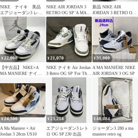
NIKE ナイキ 美品
NIKE AIR JORDAN 3
新品 NIKE AIR
エアジョーダン3 レト
RETRO OG SP 'A MA
JORDAN 3 RETRO OG
ロ OG SP "フォー ザ ラ
MANIERE' HV8571-100
SP HV8571
ブ" シューズ メンズ ホ
ナイキ
ワイト/グレー系 25cm
HV8571-100 25
22,000
21,070
31,000
¥
¥
¥
【中古品】 NIKE×A
NIKE ナイキ Air Jordan
A MA MANIÉRE NIKE
MA MANIERE ナイキ ×
3 Retro OG SP 'For The
AIR JORDAN 3 OG SP
アママニエール
Love A MA MANIERE
HV8571-100 AIR
HV8571-100 メンズ
JORDAN 3 RETRO OG
27.5cm 白×深緑 スニー
SP FOR THE LOVE エ
カー 靴
アジョーダン3レトロ
OGSP 【160-260127-
nm-02-tei】
24,500
23,214
40,084
¥
¥
¥
A Ma Maniere × Air
エアジョーダン3 レト
ジョーダン3 280 a ma
Jordan 3 28cm US10
ロ OG SP 230 出品
maniere retro og