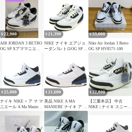
Retro OG SP For The
Love アママニエール
エアジョーダン3 メン
ズ 28.5cm
ISItems【USED】【古
着】【中古】50164973
22,900
21,390
33,000
¥
¥
¥
AIR JORDAN 3 RETRO
NIKE ナイキ エアジョ
Nike Air Jordan 3 Retro
OG SP Xアママニエー
ーダン3レトロOG SP 表
OG SP HV8571-100
ル 新品未使用
記サイズ:28.5 HV8571
100 ホワイト メンズ /
240001200402
25,000
21,600
22,800
¥
¥
¥
ナイキ NIKE × ア マ マ
美品 NIKE A MA
【三重本店】 中古
ニエール A Ma Maniere
MANIERE ナイキ ア マ
NIKE | ナイキ スニーカ
【 AIR JORDAN 3
マニエール AIR
ー Air Jordan 3 Retro OG
RETRO OG SP HV8571
JORDAN 3 RETRO OG
SP ×A Ma Maniere
100 】 エアジョーダン
SP HV8571-100 スニー
HV8571-100 ア マ マニ
3 スニーカー 51896
カー シューズ 28.0 ホ
エール ブルー サイズ：