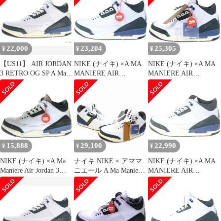
ママニエール エアジョ
HV8571-100 エアジョー
エアジョーダン3 レト
ーダン3 レトロ フォー
ダン3 レトロ フォー ザ
ロ OG SP フォー ザ ラ
ザ ラブ ハイカットスニ
ラブ ハイカットスニー
ブ スニーカー US10
ーカー HV8571-100
カー US13/31.0cm ホワ
28cm HV8571-100 /KH
イト
22,000
23,204
25,305
¥
¥
¥
【US11】 AIR JORDAN
NIKE (ナイキ) ×A MA
NIKE (ナイキ) ×A MA
3 RETRO OG SP A Ma
MANIERE AIR
MANIERE AIR
Maniere HV8571-100
JORDAN 3 RETRO OG
JORDAN 3 RETRO OG
【新古品】
SP FOR THE LOVE
SP FOR THE LOVE
HV8571-100 エアジョー
HV8571-100 エアジョー
ダン3 レトロ フォー ザ
ダン3 レトロ フォー ザ
ラブ ハイカットスニー
ラブ ハイカットスニー
カー ホワイト
カー ホワイト
US11/29cm
US8/26.0cm
15,888
29,100
22,990
¥
¥
¥
NIKE (ナイキ) ×A Ma
ナイキ NIKE × アママ
NIKE (ナイキ) ×A MA
Maniere Air Jordan 3
ニエール A Ma Maniere
MANIERE AIR
Retro OG SP For The
Air Jordan 3 Retro OG
JORDAN 3 RETRO OG
Love アママニエール
SP "For The Love" スニ
SP FOR THE LOVE エ
エアジョーダン3 フォ
ーカー US9 27㎝ ホワ
アジョーダン3 レトロ
ー ザ ラブ ハイカット
イト/ブルー HV8571-
フォー ザ ラブ ハイカ
スニーカー
100
ットスニーカー ホワイ