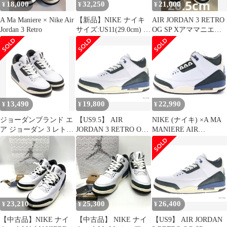
18,000
32,250
21,000
¥
¥
¥
A Ma Maniere × Nike Air
【新品】NIKE ナイキ
AIR JORDAN 3 RETRO
Jordan 3 Retro
サイズ:US11(29.0cm) | A
OG SP Xアママニエー
MA MANIERE AIR
ル 新品未使用
JORDAN 3 RETRO OG
SP For The Love
(HV8571-100) | ア マ マ
ニエール エアジョーダ
ン3 | コラボ 別注
13,490
19,800
22,990
¥
¥
¥
ジョーダンブランド エ
【US9.5】 AIR
NIKE (ナイキ) ×A MA
ア ジョーダン 3 レトロ
JORDAN 3 RETRO OG
MANIERE AIR
OG SP
SP HV8571-100 【新古
JORDAN 3 RETRO OG
品】
SP FOR THE LOVE エ
アジョーダン3 レトロ
フォー ザ ラブ ハイカ
ットスニーカー
US9.5/27.5cm HV8571-
100
23,210
25,300
26,400
¥
¥
¥
【中古品】NIKE ナイ
【中古品】 NIKE ナイ
【US9】 AIR JORDAN