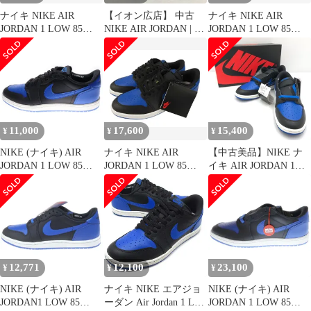
ナイキ NIKE AIR
【イオン広店】 中古
ナイキ NIKE AIR
JORDAN 1 LOW 85
NIKE AIR JORDAN | ナ
JORDAN 1 LOW 85
VARSITY ROYAL 26cm
イキ エアー ジョー
Black and Royal Blue エ
IB1981-004 AJ1 エア ジ
ダン スニーカー Nike
ア ジョーダン 1 ロー
ョーダン ロー バーシテ
Air Jordan 1 Low '85?
ブラック アンド ロイヤ
ィ ロイヤル 【ブランド
ib1981-004 ブルー 28cm
ル ブルー IB1981-004
古着ベクトル】【中
【126】
27 青 黒 ブランド古着
古】▲■251010
ベクトル 中古
▲■260323
11,000
17,600
15,400
¥
¥
¥
NIKE (ナイキ) AIR
ナイキ NIKE AIR
【中古美品】NIKE ナ
JORDAN 1 LOW 85
JORDAN 1 LOW 85
イキ AIR JORDAN 1
Royal IB1981-004 エア
BLACK/VARSITY
LOW '85 BLACK AND
ジョーダン 1 ロイヤル
ROYAL IB1981-004 エ
ROYAL BLUE IB1981-
ローカットスニーカー
ア ジョーダン 1 レトロ
004 エアジョーダン1 ロ
US8/26.0cm ブラック/
ロー 85 ブラック/バー
ー '85 ブラックアンド
ブルー
シティロイヤル 30cm
ロイヤルブルー スニー
ブルー ブラック スニー
カー 靴 【160-250925-
カー シューズ 靴
rt-20-tag】
12,771
12,100
23,100
¥
¥
¥
☆AA★
NIKE (ナイキ) AIR
ナイキ NIKE エアジョ
NIKE (ナイキ) AIR
JORDAN1 LOW 85
ーダン Air Jordan 1 Low
JORDAN 1 LOW 85