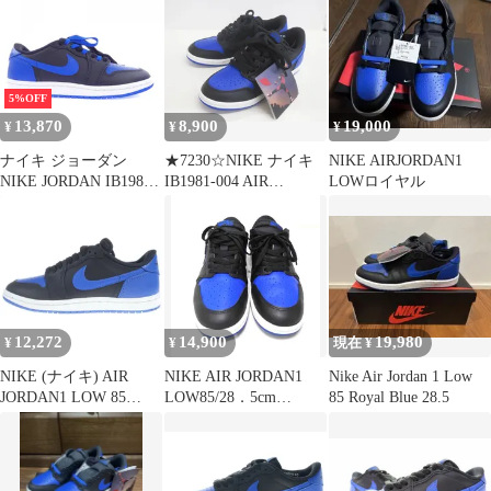
ジョーダン1 ロー '85
"ブラックアンドロイヤ
ルブルー" IB1981-004
5%OFF
13,870
8,900
19,000
¥
¥
¥
ナイキ ジョーダン
★7230☆NIKE ナイキ
NIKE AIRJORDAN1
NIKE JORDAN IB1981-
IB1981-004 AIR
LOWロイヤル
004 スニーカー
JORDAN 1 LOW 85
VARSITY ROYAL スニ
ーカー 極美品 24.5
㎝
12,272
14,900
19,980
¥
¥
現在 ¥
NIKE (ナイキ) AIR
NIKE AIR JORDAN1
Nike Air Jordan 1 Low
JORDAN1 LOW 85
LOW85/28．5cm
85 Royal Blue 28.5
IB1981-004 エアジョー
IB1981-004 Bランク 84
ダン1 ローカットスニ
ーカー ブルー/ブラック
US8/26.0cm