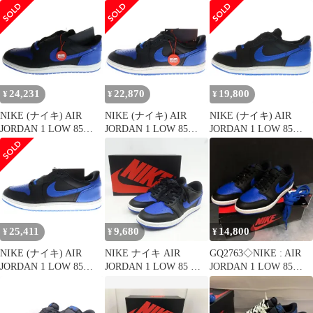
IB1981-004 エアジョー
85 Black and Royal Blue
Royal エアジョーダン
ダン1 ローカットスニ
スニーカー ブラック ロ
ロイヤル ローカットス
ーカー ブルー/ブラック
イヤルブルー 30cm
ニーカー ブラック/ブル
US11/29cm
IB1981-004 美品
ー US10.5/28.5cm
IB1981-004
24,231
22,870
19,800
¥
¥
¥
NIKE (ナイキ) AIR
NIKE (ナイキ) AIR
NIKE (ナイキ) AIR
JORDAN 1 LOW 85
JORDAN 1 LOW 85
JORDAN 1 LOW 85
ROYAL IB1981-004 エ
Royal エアジョーダン
ROYAL エアジョーダン
アジョーダン ロイヤル
ロイヤル ローカットス
ロイヤル ローカットス
ローカットスニーカー
ニーカー ブラック/ブル
ニーカー ブラック/ブル
ブラック/ブルー
ー US9.5/27.5cm
ー US11/29cm IB1981-
US12/30.0cm
IB1981-004
004
25,411
9,680
14,800
¥
¥
¥
NIKE (ナイキ) AIR
NIKE ナイキ AIR
GQ2763◇NIKE : AIR
JORDAN 1 LOW 85
JORDAN 1 LOW 85 エ
JORDAN 1 LOW 85
Royal エアジョーダン
ア ジョーダン 1 ロー
◇28cm◇
ロイヤル ローカットス
IB1981-004 US10.5
ニーカー ブラック/ブル
28.5cm 箱有 ※中古