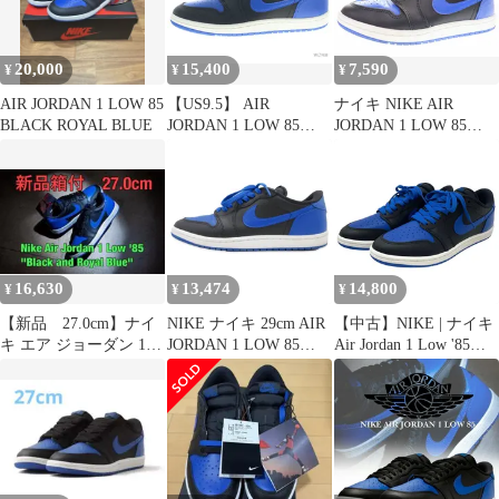
20,000
15,400
7,590
¥
¥
¥
AIR JORDAN 1 LOW 85
【US9.5】 AIR
ナイキ NIKE AIR
BLACK ROYAL BLUE
JORDAN 1 LOW 85
JORDAN 1 LOW 85
ROYAL IB1981-004
BLACK AND ROYAL
【新古品】
BLUE 24.5cm IB1981-
004 エア ジョーダン レ
トロ ロー ロイヤル ブ
ルー 【ブランド古着ベ
クトル】【中古】
●■260324
16,630
13,474
14,800
¥
¥
¥
【新品 27.0cm】ナイ
NIKE ナイキ 29cm AIR
【中古】NIKE | ナイキ
キ エア ジョーダン 1
JORDAN 1 LOW 85
Air Jordan 1 Low '85
LOW 85 ロイヤル
IB1981-004 エアジョー
"Black and Royal Blue"/
ダン1 ローカット 2024
エアジョーダン1 ロー
年製 BLACK/VARSITY
'85 ブラックアンドロイ
ROYAL 99000896
ヤルブルー スニーカー
靴 IB1981-004 ブルー
×ブラック 28cm【尾張
小牧店】