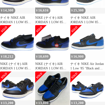
14,300
16,616
25,300
¥
¥
¥
ナイキ NIKE AIR
NIKE (ナイキ) AIR
ナイキ NIKE AIR
JORDAN 1 LOW 85
JORDAN 1 LOW 85
JORDAN 1 LOW 85
BLACK VARSITY
ROYAL エアジョーダン
Royal エアジョーダン 1
ROYAL 26.5cm IB1981-
ロイヤル ローカットス
ロー ロイヤル IB1981-
004 AJ1 エア ジョーダ
ニーカー ブラック/ブル
004 28 ブルーブラック
ン ロー ブラック バー
ー US9/27cm IB1981-
ブランド古着ベクトル
シティロイヤル 【ブラ
004
中古▲■250305
ンド古着ベクトル】
【中古】▲■251021
18,212
18,699
16,900
¥
¥
¥
NIKE (ナイキ) AIR
NIKE (ナイキ) AIR
ナイキ NIKE Air Jordan
JORDAN 1 LOW 85
JORDAN 1 LOW 85
1 Low '85 "Black and
ROYAL エアジョーダン
Royal IB1981-004 エア
Royal Blue" エアジョー
ロイヤル ローカットス
ジョーダン 1 ロイヤル
ダン1 ロウ スニーカー
ニーカー ブラック/ブル
ローカットスニーカー
シューズ レザー ブラッ
ー US8.5/26.5cm
US9.5/27.5cm ブラック/
ク アンド ロイヤルブル
IB1981-004
ブルー
ー IB1981-004 サイズ
US11 29.0cm メンズ/
13,200
13,800
13,200
¥
¥
¥