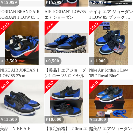
19,999
15,999
20,999
¥
¥
¥
JORDAN BRAND AIR
AIR JORDAN1 LOW85
ナイキ エア ジョーダン
JORDAN 1 LOW 85 ス
エアジョーダン
1 LOW 85 ブラック バ
ニーカー
ーシティロイヤル
NIKE AIR JORDAN 1
LOW 85 blk/varsity royal
ib1981-004
12,500
9,500
11,000
¥
¥
¥
NIKE AIR JORDAN 1
【美品】エアジョーダ
Nike Air Jordan 1 Low
LOW 85 27cm
ン1 ロー '85 ロイヤル
'85 " Royal Blue"
27.5cm
13,500
10,000
12,000
¥
¥
¥
美品 NIKE AIR
【限定価格】27.0cm エ
超美品 エアジョーダン