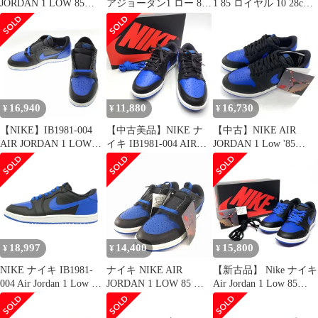
JORDAN 1 LOW 85
アジョーダン1 ロー 85
1 85 ロイヤル 10 28cm,
ROYAL 28.5cm
ロイヤル
黒タグ,紐,本箱
16,940
11,880
16,730
¥
¥
¥
【NIKE】IB1981-004
【中古美品】NIKE ナ
【中古】NIKE AIR
AIR JORDAN 1 LOW
イキ IB1981-004 AIR
JORDAN 1 Low '85
'85 Black and Royal Blue
JORDAN 1 LOW 85 エ
Black and Royal Blue ス
エアージョーダン
ア ジョーダン ワン ロ
ニーカー 29cm IB1981-
ー スニーカー シューズ
004 ブルー ブラック ナ
靴 【160-251128-cs-08-
イキ[10]
izu】
18,997
14,400
15,800
¥
¥
¥
NIKE ナイキ IB1981-
ナイキ NIKE AIR
【新古品】 Nike ナイキ
004 Air Jordan 1 Low 85
JORDAN 1 LOW 85 ス
Air Jordan 1 Low 85
エアジョーダン1 ロー
ニーカー 靴 シューズ
Black and Royal Blue
スニーカー ブラック系
IB1981-004 青 ブルー
28.5cm IB1981-004 スニ