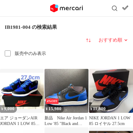
IB1981-004 の検索結果
並び替え
販売中のみ表示
4%OFF
9,000
15,980
11,800
¥
¥
¥
エア ジョーダンAIR
新品 Nike Air Jordan 1
NIKE JORDAN 1 LOW
JORDAN 1 LOW 85
Low '85 "Black and
85 ロイヤル 27.5cm
ROYAL 27.0
Royal Blue" ナイキ エア