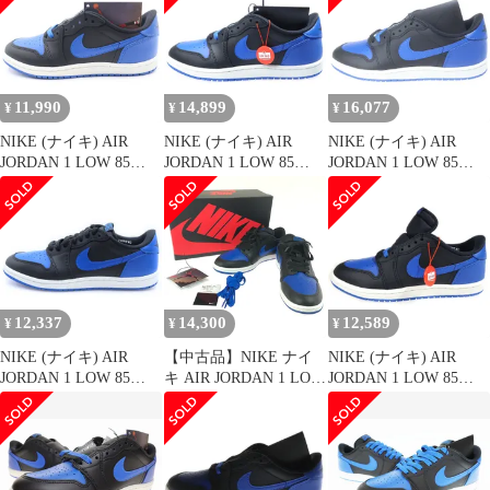
ブルー系 28.5cm【新古
26.5cm
ーカー シューズ 箱あり
品】【未使用】【中
【津山店】
古】
11,990
14,899
16,077
¥
¥
¥
NIKE (ナイキ) AIR
NIKE (ナイキ) AIR
NIKE (ナイキ) AIR
JORDAN 1 LOW 85
JORDAN 1 LOW 85
JORDAN 1 LOW 85
VARSITY ROYAL バー
ROYAL エアジョーダン
BLACK AND ROYAL
シティ ロイヤル ブラッ
ロイヤル ローカットス
BLUE エアジョーダン1
ク/ブルー US8/26cm
ニーカー ブラック/ブル
ローカット スニーカー
IB1981-004
ー US10/28cm IB1981-
ブラック/ブルー
004
US10.5/28.5cm IB1981-
004
12,337
14,300
12,589
¥
¥
¥
NIKE (ナイキ) AIR
【中古品】NIKE ナイ
NIKE (ナイキ) AIR
JORDAN 1 LOW 85
キ AIR JORDAN 1 LOW
JORDAN 1 LOW 85
Royal IB1981-004 エア
85 IB1981-004 エア ジ
VARSITY ROYAL バー
ジョーダン 1 ロイヤル
ョーダン 1 レトロ ロー
シティ ロイヤル ブラッ
ローカットスニーカー
8 スニーカー 靴 【160-
ク/ブルー US8.5/26.5cm
US11/29cm ブラック/ブ
250510-hi-26-tag】
IB1981-004
ルー