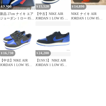
品】
9,900
15,520
14,890
¥
¥
¥
新品 27cm ナイキ エア
【中古】NIKE AIR
NIKE ナイキ AIR
ジョーダン 1 ロー 85
JORDAN 1 LOW 85 ブ
JORDAN 1 LOW 85
ブラック ロイヤルブル
ルー 27cm IB1981-004
IB1981 004 スニ-カ- サ
ー
ナイキ エア ジョーダン
イズ26.5cm 青/黒 スポ
1 ロー 85 ブルー[17]
ーツ
16,730
24,200
¥
¥
【中古】NIKE AIR
【US9.5】 NIKE AIR
JORDAN 1 LOW '85
JORDAN 1 LOW 85
"Black and Royal Blue"
Royal IB1981-004 【新
27cm IB1981-004 ナイ
古品】
キ[92]