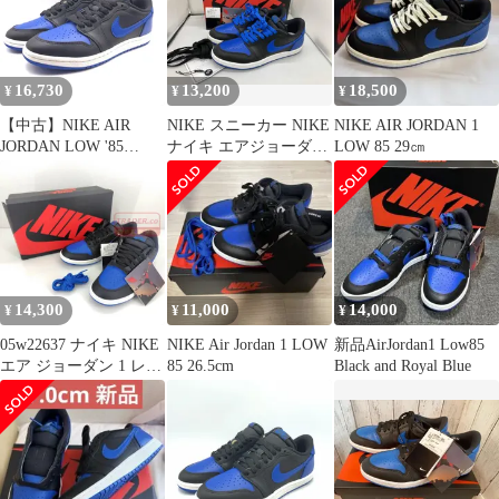
ー US12/30cm IB1981-
004
16,730
13,200
18,500
¥
¥
¥
【中古】NIKE AIR
NIKE スニーカー NIKE
NIKE AIR JORDAN 1
JORDAN LOW '85
ナイキ エアジョーダン
LOW 85 29㎝
"Black and Royal Blue"
1 ロー 85 ブラックアン
27.5cm IB1981-004 ナイ
ドロイヤルブルー
キ エアジョーダン1 ロ
IB1981-004 27.5cm
ー '85 "ブラックアンド
ロイヤルブルー"[17]
14,300
11,000
14,000
¥
¥
¥
05w22637 ナイキ NIKE
NIKE Air Jordan 1 LOW
新品AirJordan1 Low85
エア ジョーダン 1 レト
85 26.5cm
Black and Royal Blue
ロ ロー 85 AIR
JORDAN 1 LOW 85 ブ
ラック/バーシティロイ
ヤル 27.5cm US9.5
UK8.5 メンズ スニーカ
ー IB1981-004 【中古