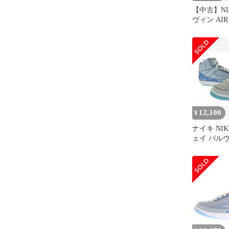
【中古】NIK
ヴィン AIR 
RETRO S
27cm DQ7
ナイキ[10]
12,100
¥
ナイキ NIKE 
ェイ バルヴ
JORDAN 2 
ア ジョー
DQ7691-4
ブランド古
古●▲■2505