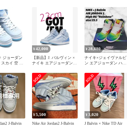
 ジョーダン
ン NIKE
Balvin ×
 Jordan 2 Retro
2-419 ライトブ
】
42,000
28,880
¥
¥
イキ ジョーダン
【新品】J. バルヴィン ×
ナイキ×ジェイヴァルビ
P スカイ 空 光
ナイキ エアジョーダン2
ン エアジョーダン ハイ
レトロ SP
カット レインボー
25.5cm
5,500
3,020
¥
¥
dan2 J-Balvin
Nike Air Jordan2 J-Balvin
J Balvin × Nike TD Air