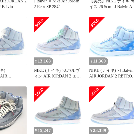
AIR JORDAN 2
J Balvin × Nike Air Jordan
【美品】NIKE ナイキ 
 Balvin
2 RetroSP 28㌢
イズ:26.5cm | J.Balvin A
419 【新古品】
JORDAN 1 RETRO HIG
OG J (DC3481-900) | エ
ジョーダン1 レトロ ハ
J・バルヴィン | US8.5 |
ハイカット スニーカー
【中古】
13,168
11,360
¥
¥
キ)
NIKE (ナイキ) ×J.バルヴ
NIKE (ナイキ) ×J Balvin
 AIR
ィン AIR JORDAN 2 エア
AIR JORDAN 2 RETRO
RETRO SP
ジョーダン 2 レトロ SP
SP J Balvin J.バルヴィン
19 Jバルビン エ
セレスティン ハイカット
エアジョーダン2 レト
2 レトロ ハ
スニーカー ブルー
SP ハイカットスニーカ
ニーカー ブル
US10/28cm DQ7691-419
ブルー US8/26cm
0cm
DQ7691-419
15,247
23,389
¥
¥