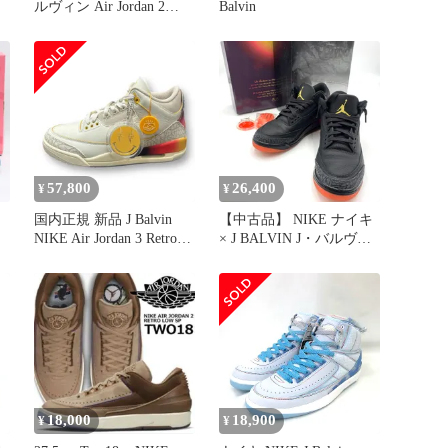
ルヴィン Air Jordan 2
Balvin
Retro SP Celestine Blue エ
アジョーダン セレスティ
ンブルー DQ7691-419 28
マルチカラー ブランド古
着ベクトル 中古
▲■260224
57,800
26,400
¥
¥
国内正規 新品 J Balvin
【中古品】 NIKE ナイキ
NIKE Air Jordan 3 Retro
× J BALVIN J・バルヴィ
SP Sunset コラボ Jバルビ
ン 別注 コラボ AIR
ン ジョーダン3 スニーカ
JORDAN 3 RETRO SP
ー ナイキ FN0344-901
RIO FN0344-001 エアジョ
25.5cm 80166A1
ーダン3 レトロ スニーカ
ー 靴 シューズ 【160-
260804-ko-04-tei】
18,000
18,900
¥
¥