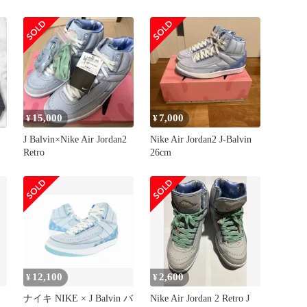
ヴィン J Balvin
15,000
7,000
¥
¥
J Balvin×Nike Air Jordan2
Nike Air Jordan2 J-Balvin
Retro
26cm
12,100
2,600
¥
¥
ナイキ NIKE × J Balvin バ
Nike Air Jordan 2 Retro J