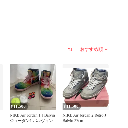
並び替え
11,500
11,500
¥
¥
NIKE Air Jordan 1 J Balvin
NIKE Air Jordan 2 Retro J
ジョーダン1 バルヴィン
Balvin 27cm