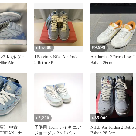
15,000
9,999
¥
¥
ン2 Jバルヴィ
J Balvin × Nike Air Jordan
Air Jordan 2 Retro Low J
Nike Air
2 Retro SP
Balvin 26cm
2,220
35,000
¥
¥
店】 中古
子供用 15cm ナイキ エア
NIKE Air Jordan 2 Retro 
JORDAN | ナイ
ジョーダン 2 × J バルビ
Balvin 28.5cm