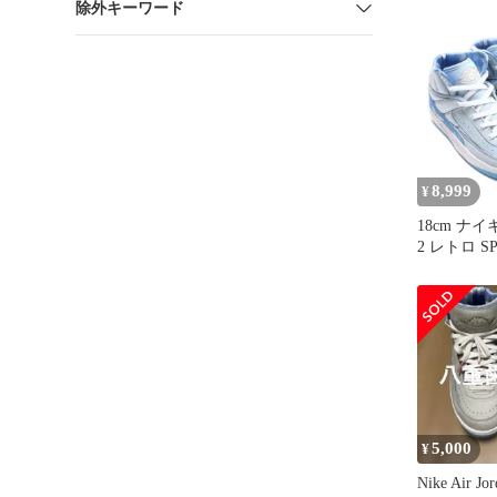
除外キーワード
キ エアー
スニーカー J 
Nike TD Air
SP DQ769
ルー 【128
8,999
¥
18cm ナ
2 レトロ S
る 夜光
5,000
¥
Nike Air Jor