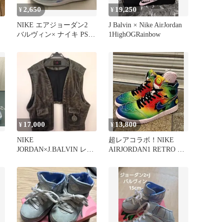
2,650
19,250
¥
¥
NIKE エアジョーダン2
J Balvin × Nike AirJordan
バルヴィン× ナイキ PS
1HighOGRainbow
18.5cm コラボ
17,000
13,800
¥
¥
NIKE
超レアコラボ！NIKE
JORDAN×J.BALVIN レザ
AIRJORDAN1 RETRO HI
ーベスト 2XL
OG J