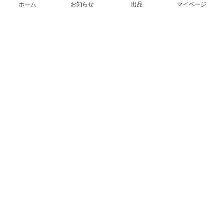
ホーム
お知らせ
出品
マイページ
会社概要（運営会社）
採用情報
プレスリリース
公式ブログ
プレスキット
メルカリUS
メルカリShops
m department（エムデパ）
ヘルプ
ヘルプセンター（ガイド・お問い合わせ）
メルカリShopsでショップを開設する
メルカリShops ショップ管理画面にログイン
メルカリShops出店者向けガイド
お問い合わせ一覧
フリーワードから商品をさがす
プライバシーと利用規約
メルカリ利用規約
メルカリShops利用規約
メルカリアンバサダー利用規約