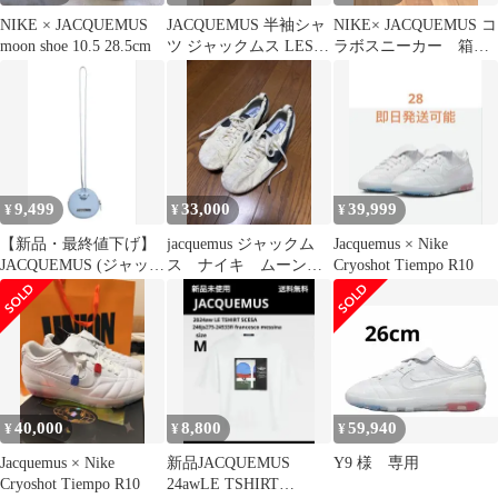
NIKE × JACQUEMUS
JACQUEMUS 半袖シャ
NIKE× JACQUEMUS コ
moon shoe 10.5 28.5cm
ツ ジャックムス LES
ラボスニーカー 箱付
SCULPTURES
き
9,499
33,000
39,999
¥
¥
¥
【新品・最終値下げ】
jacquemus ジャックム
Jacquemus × Nike
JACQUEMUS (ジャック
ス ナイキ ムーンレ
Cryoshot Tiempo R10
ムス) LE PITCHOU
ーサー
40,000
8,800
59,940
¥
¥
¥
Jacquemus × Nike
新品JACQUEMUS
Y9 様 専用
Cryoshot Tiempo R10
24awLE TSHIRT