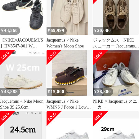
43,560
69,999
20,000
¥
¥
¥
【NIKE×JACQUEMUS
Jacquemus × Nike
ジャックムス NIKE
】HV8547-001 W
Women's Moon Shoe
スニーカー Jacquemus ×
MOON SHOE SPスニー
Nike
カー
48,888
15,000
28,800
¥
¥
¥
Jacquemus + Nike Moon
Jacquemus × Nike
NIKE × Jacquemus スニ
Shoe 39 25.0cm
WMNS J Force 1 Low
ーカー
LX