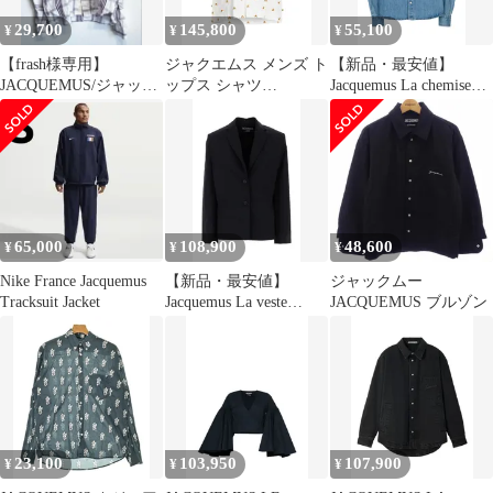
29,700
145,800
55,100
¥
¥
¥
【frash様専用】
ジャクエムス メンズ ト
【新品・最安値】
JACQUEMUS/ジャック
ップス シャツ
Jacquemus La chemise
ムス SS21 "L'AMOUR
JACQUEMUS White ホ
de-nimes simon
ワイト
BLUETABAC 正規品 そ
の他
65,000
108,900
48,600
¥
¥
¥
Nike France Jacquemus
【新品・最安値】
ジャックムー
Tracksuit Jacket
Jacquemus La veste
JACQUEMUS ブルゾン
carree DARKNAVY 正規
品 その他
23,100
103,950
107,900
¥
¥
¥