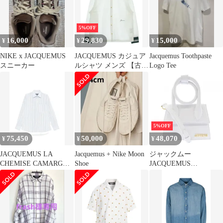
5%OFF
16,000
29,830
15,000
¥
¥
¥
NIKE x JACQUEMUS
JACQUEMUS カジュア
Jacquemus Toothpaste
スニーカー
ルシャツ メンズ 【古
Logo Tee
着】【中古】【送料無
料】
5%OFF
75,450
50,000
48,070
¥
¥
¥
JACQUEMUS LA
Jacquemus + Nike Moon
ジャックムー
CHEMISE CAMARGUE
Shoe
JACQUEMUS
シャツ 送料無料
213BA005.3000 BAG