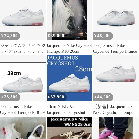
34,800
39,000
48,200
¥
¥
¥
ジャックムス ナイキ ク
Jacquemus Nike Cryoshot
Jacquemus × Nike
ライオショット ティエ
Tiempo R10 26cm
Cryoshot Tiempo France
ンポR10 26cm
38,500
33,900
44,200
¥
¥
¥
Jacquemus × Nike
28cm NIKE X2
【新品】Jacquemus ×
Cryoshot Tiempo R10 29
Jacquemus Cryoshot
Nike Cryoshot Tiempo
Tiempo
R10