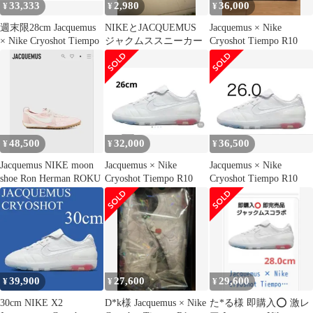
33,333
2,980
36,000
¥
¥
¥
週末限28cm Jacquemus
NIKEとJACQUEMUS
Jacquemus × Nike
× Nike Cryoshot Tiempo
ジャクムススニーカー
Cryoshot Tiempo R10
48,500
32,000
36,500
¥
¥
¥
Jacquemus NIKE moon
Jacquemus × Nike
Jacquemus × Nike
shoe Ron Herman ROKU
Cryoshot Tiempo R10
Cryoshot Tiempo R10
39,900
27,600
29,600
¥
¥
¥
30cm NIKE X2
D*k様 Jacquemus × Nike
た*る様 即購入️⭕️ 激レ