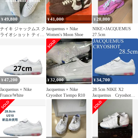
49,800
41,000
20,000
¥
¥
¥
ナイキ ジャックムス ク
Jacquemus × Nike
NIKE×JACQUEMUS
ライオショット ティエ
Women's Moon Shoe
27.5cm
ンポR10 Jacquemus
47,200
32,000
34,700
¥
¥
¥
Jacquemus × Nike
Jacquemus × Nike
28.5cm NIKE X2
France/White
Cryoshot Tiempo R10
Jacquemus Cryoshot
Tiempo