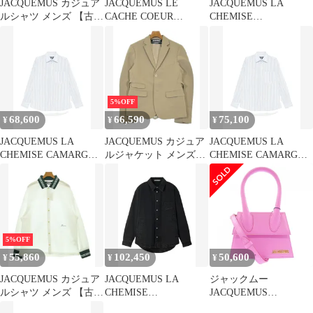
JACQUEMUS カジュア
JACQUEMUS LE
JACQUEMUS LA
ルシャツ メンズ 【古
CACHE COEUR
CHEMISE
着】【中古】【送料無
PAYSAN TOP 送料無料
BOULANGER SHIRT 送
料】
料無料
5%OFF
68,600
66,590
75,100
¥
¥
¥
JACQUEMUS LA
JACQUEMUS カジュア
JACQUEMUS LA
CHEMISE CAMARGUE
ルジャケット メンズ
CHEMISE CAMARGUE
シャツ 送料無料
【古着】【中古】【送
シャツ 送料無料
料無料】
5%OFF
55,860
102,450
50,600
¥
¥
¥
JACQUEMUS カジュア
JACQUEMUS LA
ジャックムー
ルシャツ メンズ 【古
CHEMISE
JACQUEMUS
着】【中古】【送料無
BOULANGER SHIRT 送
213BA002.3060 BAG