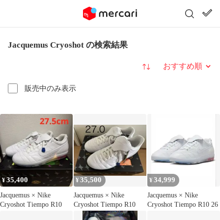
Jacquemus Cryoshot の検索結果
並び替え
販売中のみ表示
35,400
35,500
34,999
¥
¥
¥
Jacquemus × Nike
Jacquemus × Nike
Jacquemus × Nike
Cryoshot Tiempo R10
Cryoshot Tiempo R10
Cryoshot Tiempo R10 26