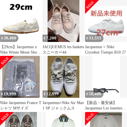
SCESAグラフィックT
Ｍ
38,400
7,200
33,333
¥
¥
¥
【29cm】Jacquemus x
JACQUEMUS les baskets
Jacquemus × Nike
Nike Wmns Moon Shoe
スニーカー44
Cryoshot Tiempo R10 27
So
19,999
12,999
58,400
¥
¥
¥
Nike Jacquemus France T
Jacquemus×Nike Air Max
【新品・最安値】
シャツ Mサイズ
1 SP ジャックムス
Jacquemus Les lunettes
capri BLACK 正規品 サ
ングラス