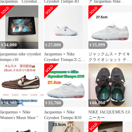
Jacquemus Cryoshot
Cryoshot Tiempo R1
ア Jacquemus Nike
Tiempo
Cryoshot
34,000
27,000
35,999
¥
¥
¥
jacquemus nike cryoshot
Jacquemus × Nike
ジャックムス × ナイキ
tiempo r10
Cryoshot Tiempoスニー
クライオショット ティ
カー M9
エンポ R10
58,300
33,700
60,000
¥
¥
¥
Jacquemus × Nike
Jacquemus × Nike
NIKE JACQUEMUS Jス
Women's Moon Shoe "
Cryoshot Tiempo R10
ニーカー