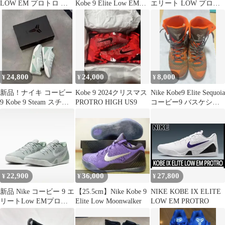
LOW EM プロトロ コ
Kobe 9 Elite Low EM
エリート LOW プロト
ービー9
Protro
ロ 28.0cm
24,800
24,000
8,000
¥
¥
¥
新品！ナイキ コービー
Kobe 9 2024クリスマス
Nike Kobe9 Elite Sequoia
9 Kobe 9 Steam スチー
PROTRO HIGH US9
コービー9 バスケシュ
ム 29cm
ーズ
22,900
36,000
27,800
¥
¥
¥
新品 Nike コービー 9 エ
【25.5cm】Nike Kobe 9
NIKE KOBE IX ELITE
リートLow EMプロト
Elite Low Moonwalker
LOW EM PROTRO
ロ 28.5cm