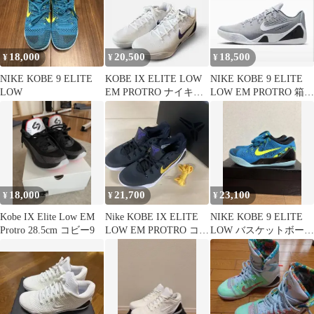
18,000
20,500
18,500
¥
¥
¥
NIKE KOBE 9 ELITE
KOBE IX ELITE LOW
NIKE KOBE 9 ELITE
LOW
EM PROTRO ナイキ
LOW EM PROTRO 箱あ
コービー 9
り
18,000
21,700
23,100
¥
¥
¥
Kobe IX Elite Low EM
Nike KOBE IX ELITE
NIKE KOBE 9 ELITE
Protro 28.5cm コビー9
LOW EM PROTRO コー
LOW バスケットボール
ビー9
シューズ