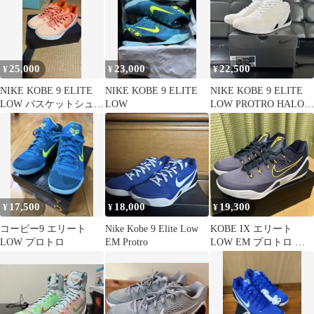
25,000
23,000
22,500
¥
¥
¥
NIKE KOBE 9 ELITE
NIKE KOBE 9 ELITE
NIKE KOBE 9 ELITE
LOW バスケットシュー
LOW
LOW PROTRO HALO
ズ
27cm
17,500
18,000
19,300
¥
¥
¥
コービー9 エリート
Nike Kobe 9 Elite Low
KOBE IX エリート
LOW プロトロ
EM Protro
LOW EM プロトロ コ
ービー9