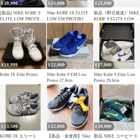
28,900
25,000
21,000
¥
¥
¥
[新品] NIKE KOBE 9
Nike KOBE IX ELITE
新品《即日発送》NIKE
ELITE LOW PROTRO
LOW EM PROTRO
KOBE 9 ELITE LOW
コービー9
27cm
EM PROTRO
18,999
22,000
27,000
¥
¥
¥
Kobe IX Elite Protro
Nike Kobe 9 EM Low
Nike Kobe 9 Elite Low
Protro 27.0cm
Protro 29.0cm
13,500
22,880
28,000
¥
¥
¥
KOBE IX エリート
【新品・未使用】Nike
新品 NIKE コービー 9