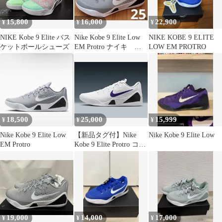
15,800
16,000
22,900
¥
¥
¥
NIKE Kobe 9 Elite バス
Nike Kobe 9 Elite Low
NIKE KOBE 9 ELITE
ケットボールシューズ
EM Protro ナイキ コ
LOW EM PROTRO
ービー
18,500
25,000
15,999
¥
¥
¥
Nike Kobe 9 Elite Low
【新品タグ付】Nike
Nike Kobe 9 Elite Low
EM Protro
Kobe 9 Elite Protro コー
ビー9
19,000
14,000
17,000
¥
¥
¥