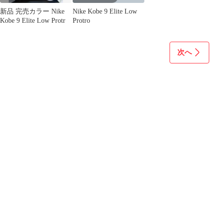
新品 完売カラー Nike
Nike Kobe 9 Elite Low
Kobe 9 Elite Low Protr
Protro
次へ