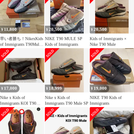
11,800
20,500
20,500
¥
¥
¥
早い者勝ち！NikexKids
NIKE T90 MULE SP
Kids of Immigrants ×
of Immigrants T90Mule
Kids of Immigrants
Nike T90 Mule
SP
17,000
18,999
19,000
¥
¥
¥
Nike x Kids of
Nike x Kids of
NIKE T90 Kids of
Immigrants KOI T90
Immigrants T90 Mule SP
Immigrants
Mule