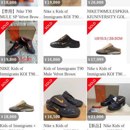
18,000
19,000
20,000
¥
¥
¥
【専用】Nike T90
Nike x Kids of
NIKET90MULESPKHA
MULE SP Velvet Brown
Immigrants KOI T90
KIUNIVERSITY GOLD-
27.5cm
Mule
FUSION
19,800
16,000
17,999
¥
¥
¥
NIKE Kids of
Kids of Immigrants T90
Nike x Kids of
Immigrants KOI T90
Mule Velvet Brown
Immigrants KOI T90
Mule
Mule
18,000
16,500
21,000
¥
¥
¥
Kids of Immigrants ×
Nike x Kids of
【新品】Nike Kids of