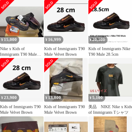
開封品
Mule
15,000
16,999
20,500
¥
¥
¥
Nike x Kids of
Kids of Immigrants T90
Kids of Immigrants Nike
Immigrants T90 Mule
Mule Velvet Brown
T90 Mule 28.5cm
28cm
23,900
13,800
5,100
¥
¥
¥
Kids of Immigrants T90
Kids of Immigrants T90
美品 NIKE Nike x Kids
Mule Velvet Brown
Mule Velvet Brown
of Immigrants Tシャツ