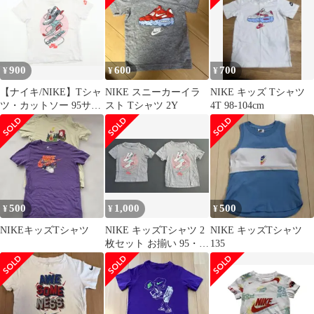
900
600
700
¥
¥
¥
【ナイキ/NIKE】Tシャ
NIKE スニーカーイラ
NIKE キッズ Tシャツ
ツ・カットソー 95サイ
スト Tシャツ 2Y
4T 98-104cm
ズ 男の子【子供服・ベ
ビー服】（2178098）
500
1,000
500
¥
¥
¥
NIKEキッズTシャツ
NIKE キッズTシャツ 2
NIKE キッズTシャツ
枚セット お揃い 95・
135
110 スニーカーデザイ
ン