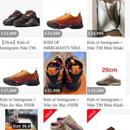
22,000
24,000
24,980
¥
¥
¥
【29cm】Kids of
KIDS OF
Kids of Immigrants ×
Immigrants Nike T90
IMMIGRANTS NIKE
Nike T90 Mule Khaki
Mule
AIR MAX SNDR SP
27,000
25,900
23,500
¥
¥
¥
Kids of Immigrants ×
Kids of Immigrants ×
Kids of Immigrants ×
Nike Air Max SNDR
Nike Air Max SNDR
Nike T90 Mule Khaki