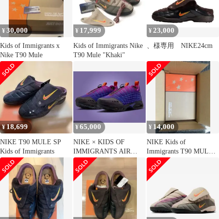
30,000
17,999
23,000
¥
¥
¥
Kids of Immigrants x
Kids of Immigrants Nike
、様専用 NIKE24cm
Nike T90 Mule
T90 Mule "Khaki"
18,699
65,000
14,000
¥
¥
¥
NIKE T90 MULE SP
NIKE × KIDS OF
NIKE Kids of
Kids of Immigrants
IMMIGRANTS AIR
Immigrants T90 MULE
MAX SUNDER
SP