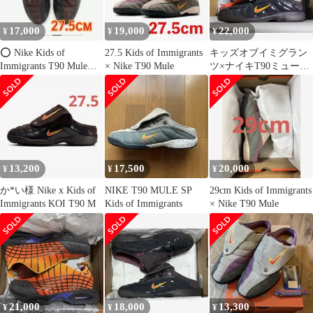
17,000
19,000
22,000
¥
¥
¥
⭕️ Nike Kids of
27.5 Kids of Immigrants
キッズオブイミグラン
Immigrants T90 Mule
× Nike T90 Mule
ツ×ナイキT90ミュー
27.5
ル"ベルベットブラウ
ン"27.0cm
13,200
17,500
20,000
¥
¥
¥
か*い様 Nike x Kids of
NIKE T90 MULE SP
29cm Kids of Immigrants
Immigrants KOI T90 M
Kids of Immigrants
× Nike T90 Mule
21,000
18,000
13,300
¥
¥
¥