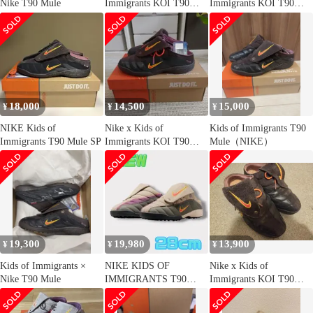
Nike T90 Mule
Immigrants KOI T90
Immigrants KOI T90
Mule
Mule
18,000
14,500
15,000
¥
¥
¥
NIKE Kids of
Nike x Kids of
Kids of Immigrants T90
Immigrants T90 Mule SP
Immigrants KOI T90
Mule（NIKE）
Mule
19,300
19,980
13,900
¥
¥
¥
Kids of Immigrants ×
NIKE KIDS OF
Nike x Kids of
Nike T90 Mule
IMMIGRANTS T90
Immigrants KOI T90
MULE KOI ナイキ
Mule