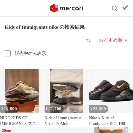
Kids of Immigrants nike の検索結果
並び替え
販売中のみ表示
19,800
21,700
23,300
¥
¥
¥
NIKE KIDS OF
Kids of Immigrants ×
Nike x Kids of
IMMIGRANTS スニー
Nike T90Mule
Immigrants KOI T90
カー 28cm
Mule