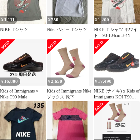
1,111
750
1,200
¥
¥
¥
NIKE Tシャツ
Nike ベビー Tシャツ
NIKE Ｔシャツ ホワイ
ト 98-104cm 3-4Y
16,800
2,650
17,490
¥
¥
¥
Kids of Immigrants ×
Kids of Immigrants Nike
NIKE (ナイキ) x Kids of
Nike T90 Mule
ソックス 靴下
Immigrants KOI T90
Mule スエード切り替え
ミュール ブラウン
IH4422-201
US10.5cm/28.5cm