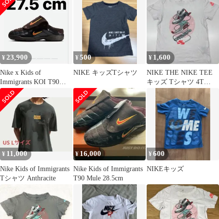
23,900
500
1,600
¥
¥
¥
Nike x Kids of
NIKE キッズTシャツ
NIKE THE NIKE TEE
Immigrants KOI T90
キッズ Tシャツ 4T
Mule
104cm
11,000
16,000
600
¥
¥
¥
Nike Kids of Immigrants
Nike Kids of Immigrants
NIKEキッズ
Tシャツ Anthracite
T90 Mule 28.5cm