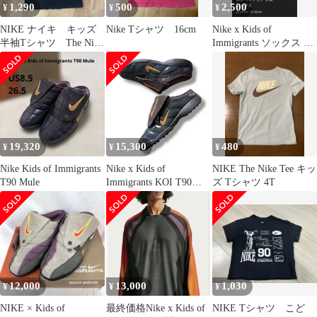
1,290
500
2,500
¥
¥
¥
NIKE ナイキ キッズ
Nike Tシャツ 16cm
Nike x Kids of
半袖Tシャツ The Nike
Immigrants ソックス XL
Tee XS ブラック
27-29
19,320
15,300
480
¥
¥
¥
Nike Kids of Immigrants
Nike x Kids of
NIKE The Nike Tee キッ
T90 Mule
Immigrants KOI T90
ズ Tシャツ 4T
Mule
12,000
13,000
1,030
¥
¥
¥
NIKE × Kids of
最終価格Nike x Kids of
NIKE Tシャツ こど