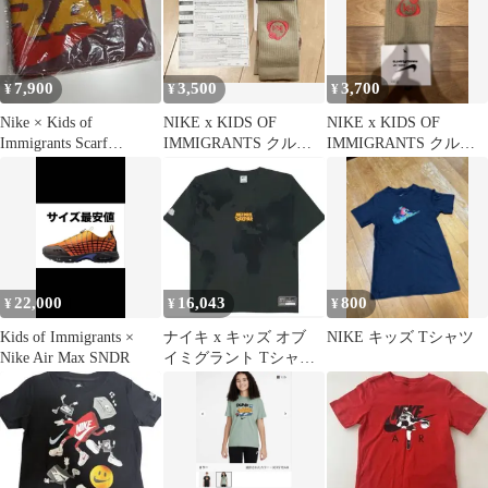
7,900
3,500
3,700
¥
¥
¥
Nike × Kids of
NIKE x KIDS OF
NIKE x KIDS OF
Immigrants Scarf
IMMIGRANTS クルー
IMMIGRANTS クルー
Mulberry
ソックス L
ソックス XL
22,000
16,043
800
¥
¥
¥
Kids of Immigrants ×
ナイキ x キッズ オブ
NIKE キッズ Tシャツ
Nike Air Max SNDR
イミグラント Tシャツ
アンスラサイト