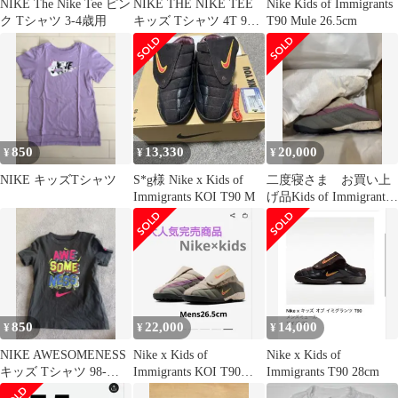
NIKE The Nike Tee ピン
NIKE THE NIKE TEE
Nike Kids of Immigrants
ク Tシャツ 3-4歳用
キッズ Tシャツ 4T 98-
T90 Mule 26.5cm
104cm
850
13,330
20,000
¥
¥
¥
NIKE キッズTシャツ
S*g様 Nike x Kids of
二度寝さま お買い上
Immigrants KOI T90 M
げ品Kids of Immigrants
× Nike T
850
22,000
14,000
¥
¥
¥
NIKE AWESOMENESS
Nike x Kids of
Nike x Kids of
キッズ Tシャツ 98-
Immigrants KOI T90
Immigrants T90 28cm
104cm
Mule