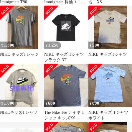
Immigrants T90
Immigrants 長袖ユニフ
も XS
MULE（28.5）
ォーム
1,300
1,250
500
¥
¥
¥
NIKE キッズTシャツ
NIKE キッズ Tシャツ
NIKE キッズTシャツ
ブラック 3T
1,000
600
890
¥
¥
¥
NIKEキッズTシャツ
The Nike Tee ナイキ T
NIKE キッズ Tシャツ
シャツ キッズXS
ホワイト
135/64