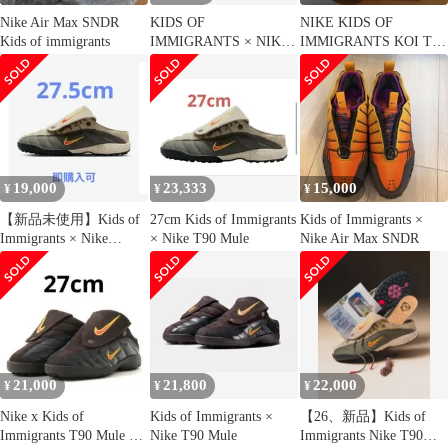
Nike Air Max SNDR
KIDS OF
NIKE KIDS OF
Kids of immigrants
IMMIGRANTS × NIKE
IMMIGRANTS KOI T90
T90 MULE SP
MULE ナイキ
19,000
23,333
15,000
¥
¥
¥
【新品未使用】Kids of
27cm Kids of Immigrants
Kids of Immigrants ×
Immigrants × Nike
× Nike T90 Mule
Nike Air Max SNDR
T90Mule
21,000
21,800
22,000
¥
¥
¥
Nike x Kids of
Kids of Immigrants ×
【26、新品】Kids of
Immigrants T90 Mule 未
Nike T90 Mule
Immigrants Nike T90