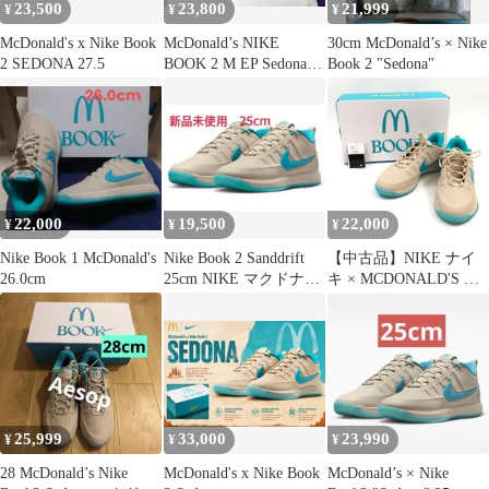
23,500
23,800
21,999
¥
¥
¥
McDonald's x Nike Book
McDonald’s NIKE
30cm McDonald’s × Nike
2 SEDONA 27.5
BOOK 2 M EP Sedona
Book 2 "Sedona"
30cm
22,000
19,500
22,000
¥
¥
¥
Nike Book 1 McDonald's
Nike Book 2 Sanddrift
【中古品】NIKE ナイ
26.0cm
25cm NIKE マクドナル
キ × MCDONALD'S マ
ド
クドナルド BOOK 2
"SEDONA" IR6445-100
ブック2 セドナ スニー
カー シューズ 靴【160-
260802-hn-04-fur】
25,999
33,000
23,990
¥
¥
¥
28 McDonald’s Nike
McDonald's x Nike Book
McDonald’s × Nike