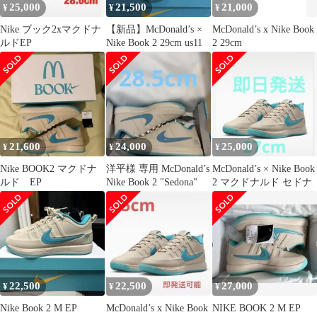
25,000
21,500
21,000
¥
¥
¥
Nike ブック2xマクドナ
【新品】McDonald’s ×
McDonald’s x Nike Book
ルドEP
Nike Book 2 29cm us11
2 29cm
21,600
24,000
25,000
¥
¥
¥
Nike BOOK2 マクドナ
洋平様 専用 McDonald’s
McDonald’s × Nike Book
ルド EP
Nike Book 2 "Sedona"
2 マクドナルド セドナ
22,500
22,500
27,000
¥
¥
¥
Nike Book 2 M EP
McDonald’s x Nike Book
NIKE BOOK 2 M EP