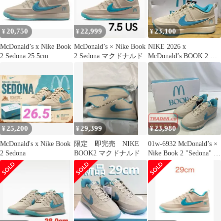
20,750
22,999
23,100
¥
¥
¥
McDonald’s x Nike Book
McDonald’s × Nike Book
NIKE 2026 x
2 Sedona 25.5cm
2 Sedona マクドナルド
McDonald’s BOOK 2 M
EP SEDONA 31.0cm
IR6445-100 ナイキ マク
ドナルド ブック2 スニ
ーカー 心斎橋店
25,200
29,399
23,980
¥
¥
¥
McDonald's x Nike Book
限定 即完売 NIKE
01w-6932 McDonald’s ×
2 Sedona
BOOK2 マクドナルド
Nike Book 2 "Sedona" マ
クドナルド × ナイキ ブ
ック2 "セドナ" 箱あり
28.0cm メンズ スニーカ
ー IR6445-100 【中古
品】