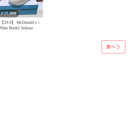
25,000
¥
【29.0】 McDonald’s ×
Nike Book2 Sedona
次へ