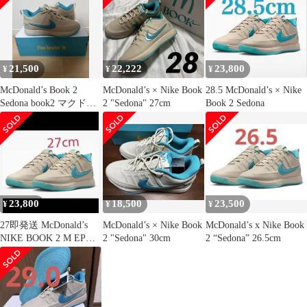
21,500
22,222
23,800
¥
¥
¥
McDonald’s Book 2
McDonald’s × Nike Book
28.5 McDonald’s × Nike
Sedona book2 マクドナ
2 "Sedona" 27cm
Book 2 Sedona
ルド
23,800
18,500
23,500
¥
¥
¥
27即発送 McDonald’s
McDonald’s × Nike Book
McDonald’s x Nike Book
NIKE BOOK 2 M EP
2 "Sedona" 30cm
2 “Sedona” 26.5cm
Sedona