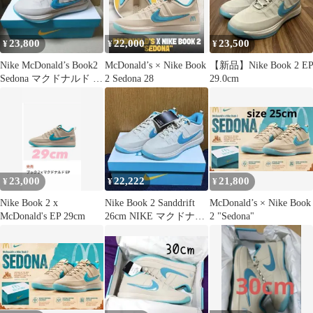
23,800
22,000
23,500
¥
¥
¥
Nike McDonald’s Book2
McDonald’s × Nike Book
【新品】Nike Book 2 E
Sedona マクドナルド ブ
2 Sedona 28
29.0cm
ック2
23,000
22,222
21,800
¥
¥
¥
Nike Book 2 x
Nike Book 2 Sanddrift
McDonald’s × Nike Book
McDonald's EP 29cm
26cm NIKE マクドナル
2 "Sedona"
ド