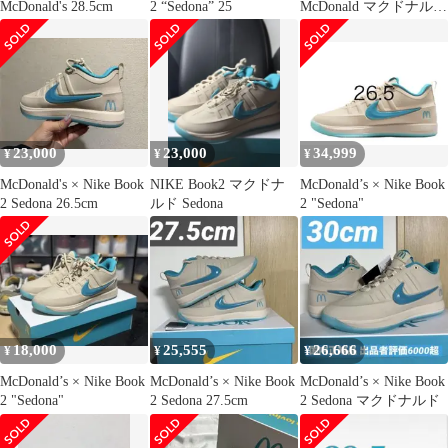
McDonald's 28.5cm
2 “Sedona” 25
McDonald マクドナルド
26.5 新品
23,000
23,000
34,999
¥
¥
¥
McDonald's × Nike Book
NIKE Book2 マクドナ
McDonald’s × Nike Book
2 Sedona 26.5cm
ルド Sedona
2 "Sedona"
18,000
25,555
26,666
¥
¥
¥
McDonald’s × Nike Book
McDonald’s × Nike Book
McDonald’s × Nike Book
2 "Sedona"
2 Sedona 27.5cm
2 Sedona マクドナルド