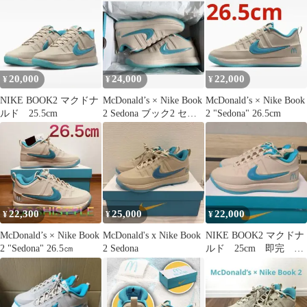
20,000
24,000
22,000
¥
¥
¥
NIKE BOOK2 マクドナ
McDonald’s × Nike Book
McDonald’s × Nike Book
ルド 25.5cm
2 Sedona ブック2 セド
2 "Sedona" 26.5cm
ナ
22,300
25,000
22,000
¥
¥
¥
McDonald’s × Nike Book
McDonald's x Nike Book
NIKE BOOK2 マクドナ
2 "Sedona" 26.5㎝
2 Sedona
ルド 25cm 即完 レ
ア NBA