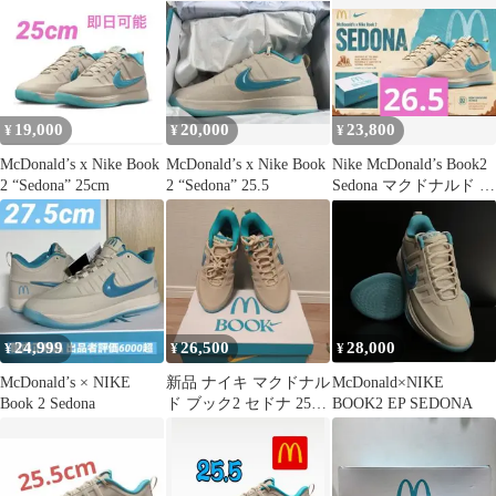
19,000
20,000
23,800
¥
¥
¥
McDonald’s x Nike Book
McDonald’s x Nike Book
Nike McDonald’s Book2
2 “Sedona” 25cm
2 “Sedona” 25.5
Sedona マクドナルド ブ
ック2
24,999
26,500
28,000
¥
¥
¥
McDonald’s × NIKE
新品 ナイキ マクドナル
McDonald×NIKE
Book 2 Sedona
ド ブック2 セドナ 25.5
BOOK2 EP SEDONA
nike book2