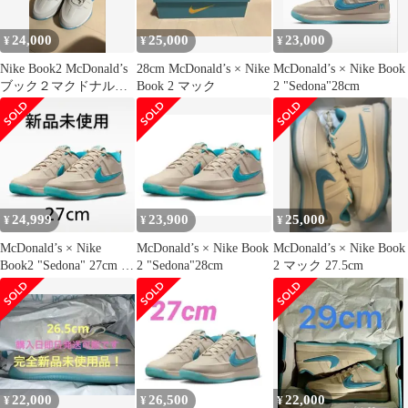
24,000
25,000
23,000
¥
¥
¥
Nike Book2 McDonald’s
28cm McDonald’s × Nike
McDonald’s × Nike Book
ブック２マクドナルド
Book 2 マック
2 "Sedona"28cm
27.5cm
24,999
23,900
25,000
¥
¥
¥
McDonald’s × Nike
McDonald’s × Nike Book
McDonald’s × Nike Book
Book2 "Sedona" 27cm 新
2 "Sedona"28cm
2 マック 27.5cm
品
22,000
26,500
22,000
¥
¥
¥