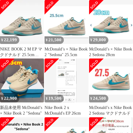
22,199
21,500
29,000
¥
¥
¥
NIKE BOOK 2 M EP マ
McDonald’s × Nike Book
McDonald’s × Nike Book
クドナルド 25.5cm
2 "Sedona" 25.5cm
2 Sedona 28cm
Sedona
22,900
19,500
24,500
¥
¥
¥
新品未使用 McDonald’s
Nike Book 2 x
McDonald’s x Nike Book
× Nike Book 2 "Sedona"
McDonald's EP 26cm
2 Sedona マクドナルド