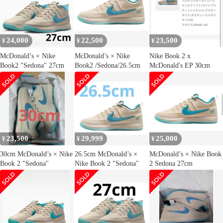
24,000
22,500
23,500
¥
¥
¥
McDonald’s × Nike
McDonald’s × Nike
Nike Book 2 x
Book2 "Sedona" 27cm
Book2 /Sedona/26.5cm
McDonald's EP 30cm
23,500
29,999
25,000
¥
¥
¥
30cm McDonald’s × Nike
26.5cm McDonald’s ×
McDonald’s × Nike Book
Book 2 "Sedona"
Nike Book 2 "Sedona"
2 Sedona 27cm