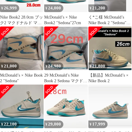
26,999
24,000
21,200
¥
¥
¥
Nike Book2 28.0cm ブッ
McDonald’s × Nike
く*こ様 McDonald’s
ク2 マクドナルド マッ
Book2 "Sedona"27cm
Nike Book 2 "Sedona"
ク マクド
26.
21,000
24,980
21,800
¥
¥
¥
McDonald’s × Nike Book
29 McDonald’s Nike
【新品】McDonald’s ×
2 "Sedona"
Book 2 Sedona マクドナ
Nike Book 2
ルド
22,100
29,000
17,999
¥
¥
¥