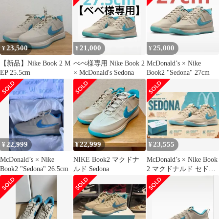
23,500
21,000
25,000
¥
¥
¥
【新品】Nike Book 2 M
べべ様専用 Nike Book 2
McDonald’s × Nike
EP 25.5cm
× McDonald's Sedona
Book2 "Sedona" 27cm
22,999
22,999
23,555
¥
¥
¥
McDonald’s × Nike
NIKE Book2 マクドナ
McDonald’s × Nike Book
Book2 "Sedona" 26.5cm
ルド Sedona
2 マクドナルド セド
ナ 27.0