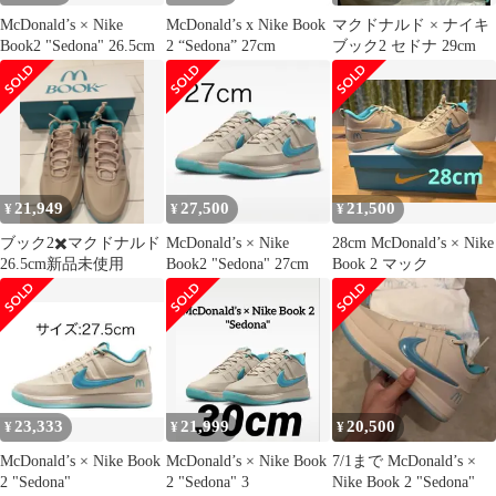
McDonald’s × Nike
McDonald’s x Nike Book
マクドナルド × ナイキ
Book2 "Sedona" 26.5cm
2 “Sedona” 27cm
ブック2 セドナ 29cm
21,949
27,500
21,500
¥
¥
¥
ブック2✖️マクドナルド
McDonald’s × Nike
28cm McDonald’s × Nike
26.5cm新品未使用
Book2 "Sedona" 27cm
Book 2 マック
23,333
21,999
20,500
¥
¥
¥
McDonald’s × Nike Book
McDonald’s × Nike Book
7/1まで McDonald’s ×
2 "Sedona"
2 "Sedona" 3
Nike Book 2 "Sedona"