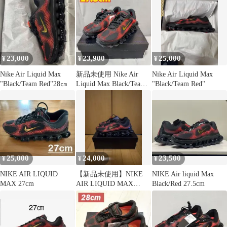
23,000
23,900
25,000
¥
¥
¥
Nike Air Liquid Max
新品未使用 Nike Air
Nike Air Liquid Max
"Black/Team Red"28㎝
Liquid Max Black/Team
"Black/Team Red"
Red
25,000
24,000
23,500
¥
¥
¥
NIKE AIR LIQUID
【新品未使用】NIKE
NIKE Air liquid Max
MAX 27cm
AIR LIQUID MAX
Black/Red 27.5cm
28.5cm