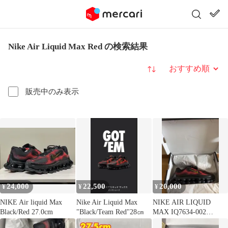
Nike Air Liquid Max Red の検索結果
並び替え
販売中のみ表示
24,000
22,500
20,000
¥
¥
¥
NIKE Air liquid Max
Nike Air Liquid Max
NIKE AIR LIQUID
Black/Red 27.0cm
"Black/Team Red"28㎝
MAX IQ7634-002
28.5cm