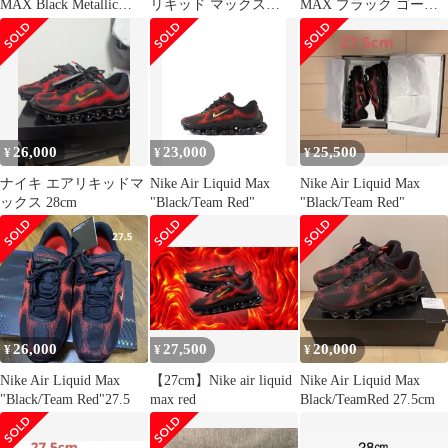
MAX Black Metallic
リキッド マックス
MAX ブラック ゴール
Gold
27cm(US9)
ド レッド
26,000
23,000
25,500
¥
¥
¥
ナイキ エアリキッドマ
Nike Air Liquid Max
Nike Air Liquid Max
ックス 28cm
"Black/Team Red"
"Black/Team Red"
26,000
27,500
20,000
¥
¥
¥
Nike Air Liquid Max
【27cm】Nike air liquid
Nike Air Liquid Max
"Black/Team Red"27.5
max red
Black/TeamRed 27.5cm