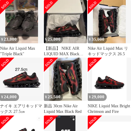
イヤーレッド
23,000
25,000
35,000
¥
¥
¥
Nike Air Liquid Max
【新品】 NIKE AIR
Nike Air Liquid Max リ
"Triple Black"
LIQUID MAX Black
キッドマックス 26.5
27.5cm
24,000
25,500
29,000
¥
¥
¥
ナイキ エアリキッドマ
新品 30cm Nike Air
NIKE Liquid Max Bright
ックス 27.5㎝
Liquid Max Black Red
Chrimson and Fire