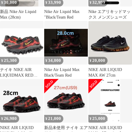
30,000
33,990
32,999
¥
¥
¥
新品 Nike Air Liquid
Nike Air Liquid Max
Nike エアリキッドマッ
Max (28cm)
"Black/Team Red
クス メンズシューズ
25,300
34,000
20,000
¥
¥
¥
ナイキ NIKE AIR
Nike Air Liquid Max
NIKE AIR LIQUID
LIQUIDMAX RED
Black/Team Red
MAX AW 27cm
28.5cm IQ7634-002 エア
リキッド マックス ブラ
ック チームレッド ブラ
ック 黒 赤 【ブランド
古着ベクトル】【中
古】▲■260713
26,980
21,000
25,000
¥
¥
¥
NIKE AIR LIQUID
新品未使用 ナイキ エア
NIKE AIR LIQUID