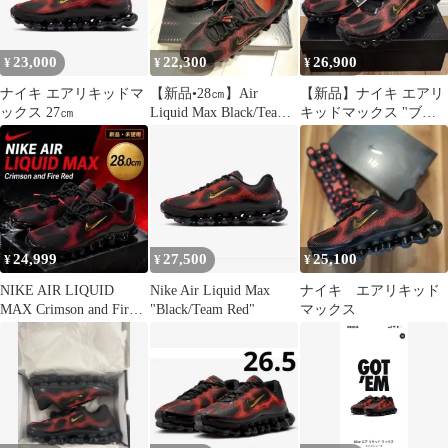
23,000
22,300
26,900
¥
¥
¥
ナイキ エアリキッドマ
【新品•28㎝】Air
【新品】ナイキ エアリ
ックス 27㎝
Liquid Max Black/Team
キッドマックス "ブラ
Red
ック/チームレッド"
24,999
27,500
25,100
¥
¥
¥
NIKE AIR LIQUID
Nike Air Liquid Max
ナイキ エアリキッド
MAX Crimson and Fire
"Black/Team Red"
マックス
Red