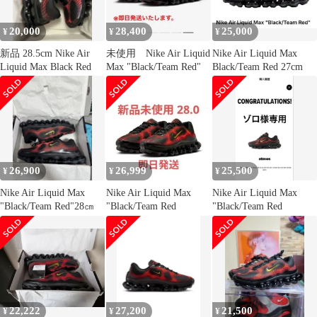
20,000
28,400
25,000
¥
¥
¥
新品 28.5cm Nike Air
未使用 Nike Air Liquid
Nike Air Liquid Max
Liquid Max Black Red
Max "Black/Team Red"
Black/Team Red 27cm
26,900
26,999
25,500
¥
¥
¥
Nike Air Liquid Max
Nike Air Liquid Max
Nike Air Liquid Max
"Black/Team Red"28㎝
"Black/Team Red
"Black/Team Red
22,222
27,200
21,500
¥
¥
¥