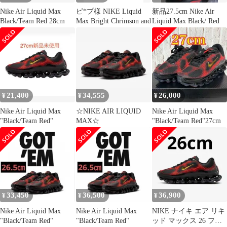
Nike Air Liquid Max
ピ*プ様 NIKE Liquid
新品27.5cm Nike Air
Black/Team Red 28cm
Max Bright Chrimson and
Liquid Max Black/ Red
21,400
34,555
26,000
¥
¥
¥
Nike Air Liquid Max
☆NIKE AIR LIQUID
Nike Air Liquid Max
"Black/Team Red"
MAX☆
"Black/Team Red"27cm
33,450
36,500
36,900
¥
¥
¥
Nike Air Liquid Max
Nike Air Liquid Max
NIKE ナイキ エア リキ
"Black/Team Red"
"Black/Team Red"
ッド マックス 26 ファ