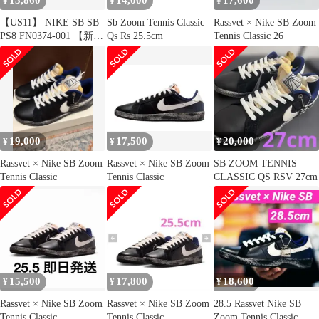
13,860
14,000
17,600
¥
¥
¥
【US11】 NIKE SB SB
Sb Zoom Tennis Classic
Rassvet × Nike SB Zoom
PS8 FN0374-001 【新古
Qs Rs 25.5cm
Tennis Classic 26
品】
19,000
17,500
20,000
¥
¥
¥
Rassvet × Nike SB Zoom
Rassvet × Nike SB Zoom
SB ZOOM TENNIS
Tennis Classic
Tennis Classic
CLASSIC QS RSV 27cm
15,500
17,800
18,600
¥
¥
¥
Rassvet × Nike SB Zoom
Rassvet × Nike SB Zoom
28.5 Rassvet Nike SB
Tennis Classic
Tennis Classic
Zoom Tennis Classic