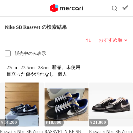
Nike SB Rassvet の検索結果
並び替え
販売中のみ表示
新品、未使用
27cm
27.5cm
28cm
目立った傷や汚れなし
個人
14,200
18,800
21,000
¥
¥
¥
Rassvet × Nike SB Zoom
RASSVET NIKE SB
Rassvet × Nike SB Zoom