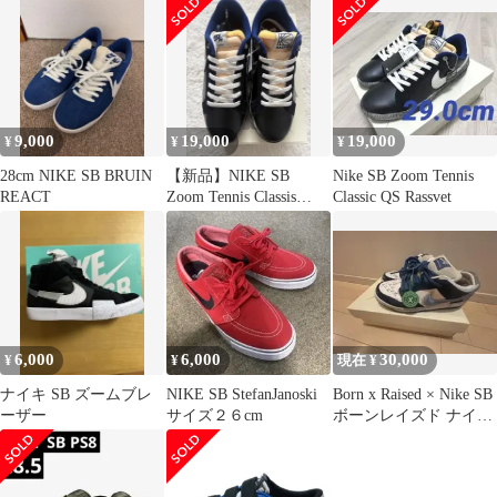
CLASSIC ズームテニス
クラシック IO9846-400
スニーカー 27.5 ネイビ
ー 通年
9,000
19,000
19,000
¥
¥
¥
28cm NIKE SB BRUIN
【新品】NIKE SB
Nike SB Zoom Tennis
REACT
Zoom Tennis Classis
Classic QS Rassvet
QRassvet
6,000
6,000
30,000
¥
¥
現在 ¥
ナイキ SB ズームブレ
NIKE SB StefanJanoski
Born x Raised × Nike SB
ーザー
サイズ２６cm
ボーンレイズド ナイキ
sb