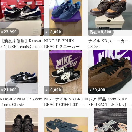
23,999
18,000
8,800
¥
¥
現在 ¥
【新品未使用】Rassvet
NIKE SB BRUIN
ナイキ SB スニーカー
× NikeSB Tennis Classic
REACT スニーカー
28.0cm
21,000
10,000
20,400
¥
¥
¥
Rassvet × Nike SB Zoom
NIKE ナイキ SB BRUIN
レア 新品 27cm NIKE
Tennis Classic
REACT CJ1661-001 ス
SB REACT LEO レオベ
ニーカー
イカー