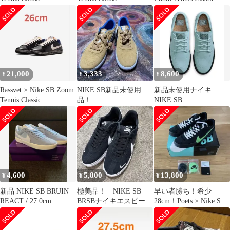
21,000
3,333
8,600
¥
¥
¥
Rassvet × Nike SB Zoom
NIKE.SB新品未使用
新品未使用ナイキ
Tennis Classic
品！
NIKE SB
4,600
5,800
13,800
¥
¥
¥
新品 NIKE SB BRUIN
極美品！ NIKE SB
早い者勝ち！希少
REACT / 27.0cm
BRSBナイキエスビー
28cm！Poets × Nike SB
スケートボード スニ
Bruin QS
ーカー