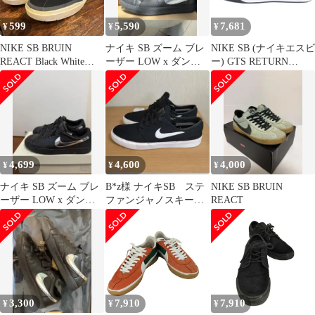
599
5,590
7,681
¥
¥
¥
NIKE SB BRUIN
ナイキ SB ズーム ブレ
NIKE SB (ナイキエスビ
REACT Black White
ーザー LOW x ダンサ
ー) GTS RETURN
26.0
ー スケートボード
PREMIUM リターン プ
レミアム ローカットス
ニーカー マルチ
US10.5/28.5cm CV6283‐
001
4,699
4,600
4,000
¥
¥
¥
ナイキ SB ズーム ブレ
B*z様 ナイキSB ステ
NIKE SB BRUIN
ーザー LOW x ダンサ
ファンジャノスキー
REACT
ー スケートボード
27.5cm
3,300
7,910
7,910
¥
¥
¥