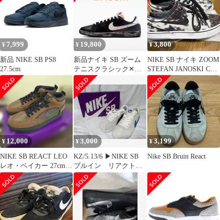
7,999
19,800
3,800
¥
¥
¥
新品 NIKE SB PS8
新品ナイキ SB ズーム
NIKE SB ナイキ ZOOM
27.5cm
テニスクラシック✕ラ
STEFAN JANOSKI CVS
スベート 27.5cm
PRM
12,000
3,000
3,199
¥
¥
¥
NIKE SB REACT LEO
KZ/5.13/6 ▶︎NIKE SB
Nike SB Bruin React
レオ・ベイカー 27cm
ブルイン リアクト
新品未使用
27cm