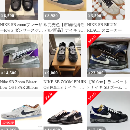
6,500
8,980
3,500
¥
¥
¥
NIKE SB zoomブレーザ
即完売色【市場枯渇モ
NIKE SB BRUIN
ーlow x ダンサースケー
デル/新品】ナイキ SB
REACT スニーカー
トボード
ズームブレーザー プロ
28.0
14,500
9,000
23,000
¥
¥
¥
Nike SB Zoom Blazer
NIKE SB ZOOM BRUIN
【30.0cm】ラスベート
Low QS FPAR 28.5cm
QS POETS ナイキ エ
× ナイキ SB ズーム テ
スビー
ニス クラシック
10%OFF