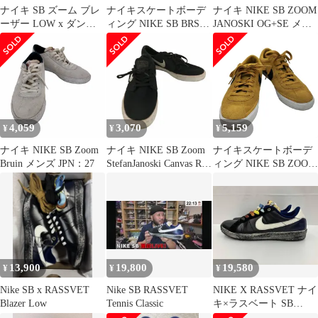
ナイキ SB ズーム ブレ
ナイキスケートボーデ
ナイキ NIKE SB ZOOM
ーザー LOW x ダンサ
ィング NIKE SB BRSB
JANOSKI OG+SE メン
ー スケートボード
メンズ JPN：26
ズ JPN：27
4,059
3,070
5,159
¥
¥
¥
ナイキ NIKE SB Zoom
ナイキ NIKE SB Zoom
ナイキスケートボーデ
Bruin メンズ JPN：27
StefanJanoski Canvas RM
ィング NIKE SB ZOOM
メンズ JPN：27.5
BRUIN SB メンズ
JPN：27.5
13,900
19,800
19,580
¥
¥
¥
Nike SB x RASSVET
Nike SB RASSVET
NIKE X RASSVET ナイ
Blazer Low
Tennis Classic
キ×ラスベート SB
ZOOM TENNIS