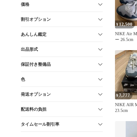
価格
割引オプション
12,500
¥
NIKE Air M
あんしん鑑定
ー 26.5cm
出品形式
保証付き整備品
色
発送オプション
7,777
¥
NIKE AIR M
配送料の負担
23.5cm
タイムセール割引率