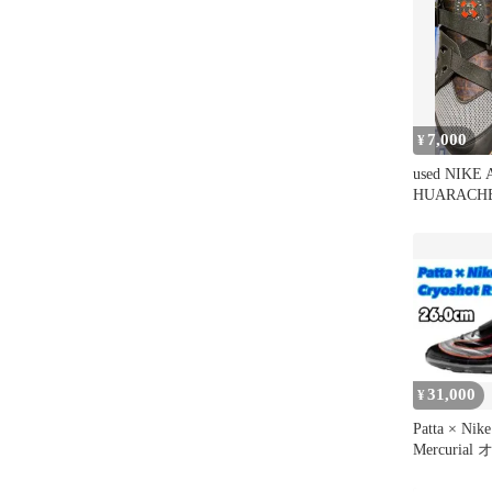
7,000
¥
used NIKE 
HUARACHE
26.5cm
31,000
¥
Patta × Nik
Mercuria