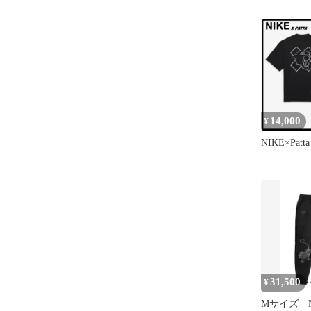
ン オラン
14,000
¥
NIKE×Pat
31,500
¥
Mサイズ NI