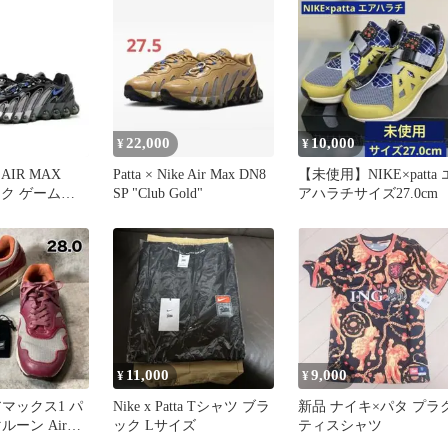
22,000
10,000
¥
¥
a AIR MAX
Patta × Nike Air Max DN8
【未使用】NIKE×patta 
ック ゲームロ
SP "Club Gold"
アハラチサイズ27.0cm
11,000
9,000
¥
¥
マックス1 パ
Nike x Patta Tシャツ ブラ
新品 ナイキ×パタ プラ
ルーン Air
ック Lサイズ
ティスシャツ