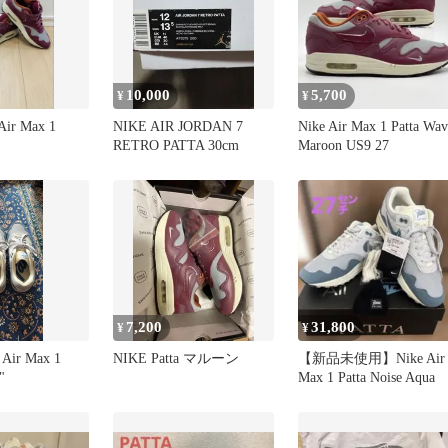
10,000
5,700
¥
¥
Air Max 1
NIKE AIR JORDAN 7
Nike Air Max 1 Patta Wav
RETRO PATTA 30cm
Maroon US9 27
7,200
31,800
¥
¥
e Air Max 1
NIKE Patta マルーン
【新品未使用】Nike Air
"
Max 1 Patta Noise Aqua