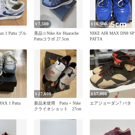
7,500
16,900
¥
¥
ax 1 Patta ブル
美品☆Nike Air Huarache
NIKE AIR MAX DN8 SP
Pattaコラボ 27.5cm
PATTA
27,600
17,000
¥
¥
AX 1 Patta
新品未使用 Patta × Nike
エアジョーダン7 パタ
クライオショット 27cm