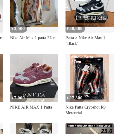
3,500
38,888
¥
¥
e
Nike Air Max 1 patta 27cm
Patta × Nike Air Max 1
"Black"
7,000
27,800
¥
¥
NIKE AIR MAX 1 Patta
Nike Patta Cryoshot R9
Mercurial