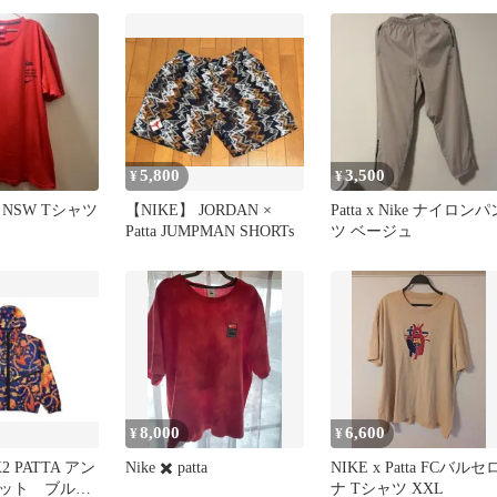
5,800
3,500
¥
¥
ike NSW Tシャツ
【NIKE】 JORDAN ×
Patta x Nike ナイロンパ
Patta JUMPMAN SHORTs
ツ ベージュ
8,000
6,600
¥
¥
2 PATTA アン
Nike ✖️ patta
NIKE x Patta FCバルセ
ット ブルゾ
ナ Tシャツ XXL