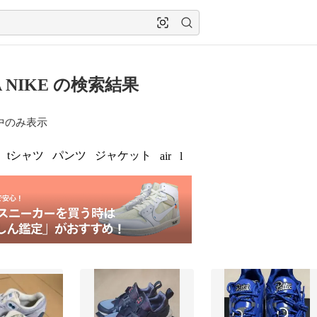
A NIKE の検索結果
中のみ表示
tシャツ
パンツ
ジャケット
air
l