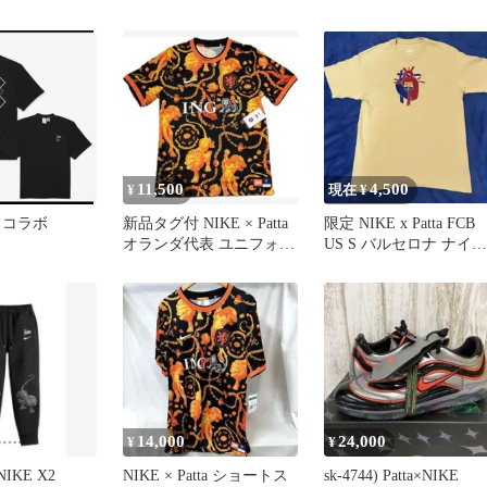
ダ パタ
11,500
4,500
¥
現在 ¥
ta コラボ
新品タグ付 NIKE × Patta
限定 NIKE x Patta FCB
オランダ代表 ユニフォー
US S バルセロナ ナイキ
ム M
パタ
14,000
24,000
¥
¥
KE X2
NIKE × Patta ショートス
sk-4744) Patta×NIKE