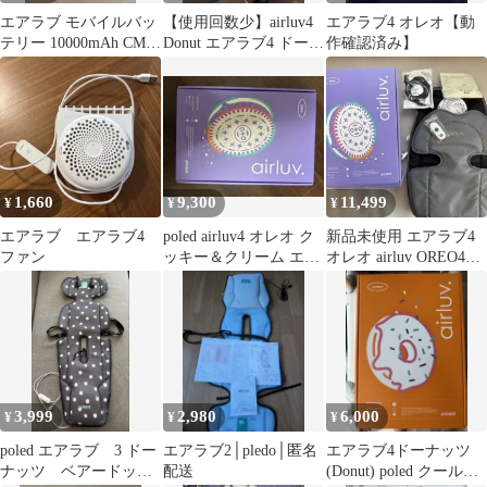
エアラブ モバイルバッ
【使用回数少】airluv4
エアラブ4 オレオ【動
テリー 10000mAh CM-
Donut エアラブ4 ドーナ
作確認済み】
MBAL002
ッツ スノーブルー
1,660
9,300
11,499
¥
¥
¥
エアラブ エアラブ4
poled airluv4 オレオ ク
新品未使用 エアラブ4
ファン
ッキー＆クリーム エア
オレオ airluv OREO4ベ
ラブ4
ビーカー ファンシート
3,999
2,980
6,000
¥
¥
¥
poled エアラブ 3 ドー
エアラブ2│pledo│匿名
エアラブ4ドーナッツ
ナッツ ベアードッ
配送
(Donut) poled クールグ