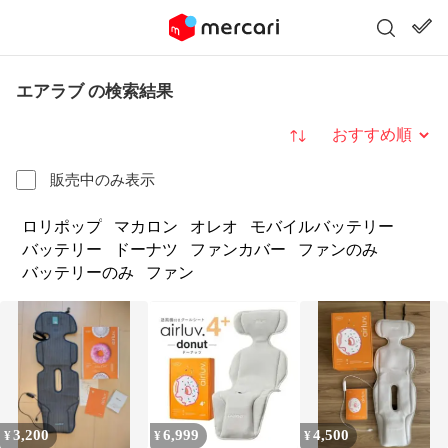
エアラブ の検索結果
並び替え
販売中のみ表示
ロリポップ
マカロン
オレオ
モバイルバッテリー
バッテリー
ドーナツ
ファンカバー
ファンのみ
バッテリーのみ
ファン
3,200
6,999
4,500
¥
¥
¥