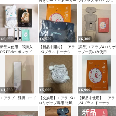
付きシート ベビーカー
ブ4プラス モバイルバ
ッテリー付き
6,600
6,959
6,300
¥
¥
¥
新品未使用、即購入
【新品未開封】エアラ
[美品]エアラブ4 ロリポ
OK❣Poled ポレッド エ
ブ4プラス ドーナツ ベ
ップ一度のみ使用
アラブ 抱っこ紐用ベビ
ビーカー用ファンシー
Poled airluv
ーマスク
ト
1,560
5,600
6,999
¥
¥
¥
エアラブ 延長コード
【交換用】エアラブ4+
【新品未使用】 エアラ
ロリポップ専用 送風フ
ブ4プラス ドーナッツ
ァン & グリル
リッチブラック