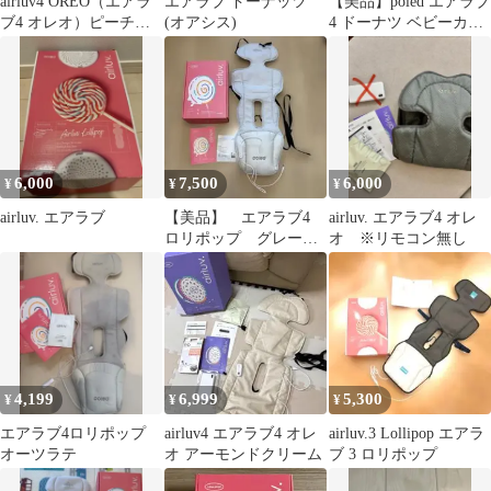
airluv4 OREO（エアラ
エアラブ ドーナッツ
【美品】poled エアラブ
ブ4 オレオ）ピーチコ
(オアシス)
4 ドーナツ ベビーカー
コ
ファンシート 説明書付
き
6,000
7,500
6,000
¥
¥
¥
airluv. エアラブ
【美品】 エアラブ4
airluv. エアラブ4 オレ
ロリポップ グレー
オ ※リモコン無し
数回使用のみ
4,199
6,999
5,300
¥
¥
¥
エアラブ4ロリポップ
airluv4 エアラブ4 オレ
airluv.3 Lollipop エアラ
オーツラテ
オ アーモンドクリーム
ブ 3 ロリポップ