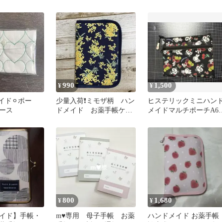
子手帳ケース
通帳ケース
990
1,500
¥
¥
イド⚪︎ポー
少量入荷❗️ミモザ柄 ハン
ヒステリックミニハン
ース
ドメイド お薬手帳ケー
メイドマルチポーチA6
ス
イズ 通帳ケース 母子手
帳ケース
800
1,680
¥
¥
イド】手帳・
m♥︎︎専用 母子手帳 お薬
ハンドメイド お薬手帳