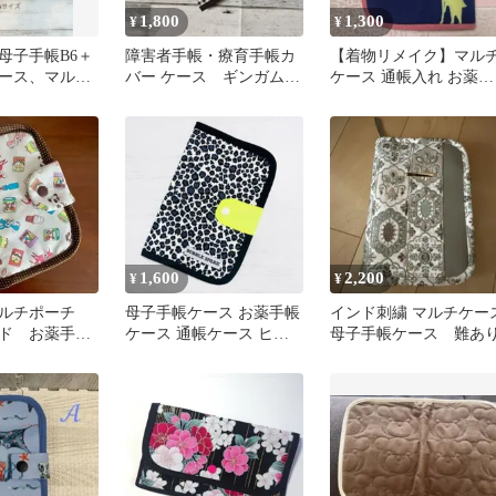
1,800
1,300
¥
¥
母子手帳B6＋
障害者手帳・療育手帳カ
【着物リメイク】マル
ース、マルチ
バー ケース ギンガムチ
ケース 通帳入れ お薬手
ンドメイド、
ェック ハート
帳ケース 鹿 楓
1,600
2,200
¥
¥
マルチポーチ
母子手帳ケース お薬手帳
インド刺繍 マルチケー
ド お薬手
ケース 通帳ケース ヒョ
母子手帳ケース 難あ
、母子手帳
ウ柄 白×ネオンイエロー
訳あり