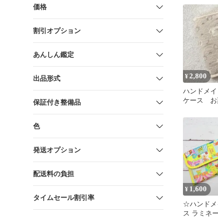
価格
割引オプション
あんしん鑑定
2,800
¥
出品形式
ハンドメイ
ケース お
保証付き整備品
ケース マ
色
発送オプション
配送料の負担
1,600
¥
タイムセール割引率
☆ハンドメ
ス ラミネ