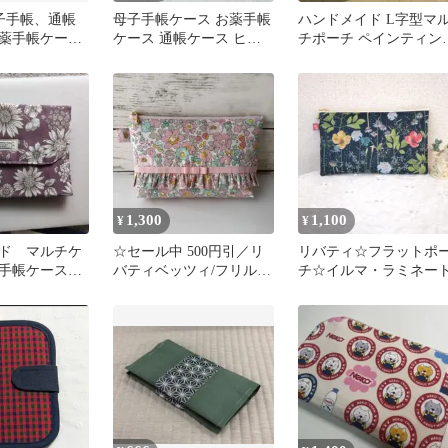
母子手帳、通帳
母子手帳ケース お薬手帳
ハンドメイド L字型マ
薬手帳ケース
ケース 通帳ケース ヒョ
チポーチ ペインティン
洒落 大特価
ウ柄×ネオンイエロー
ドット ブラック✕グレ
1,300
1,100
¥
¥
ド マルチケ
☆セール中 500円引／リ
リバティ☆フラットポ
子手帳ケース
バティベッツィ/フリル付
チ☆イルマ・ラミネー
き20cmファスナーポーチ
☆