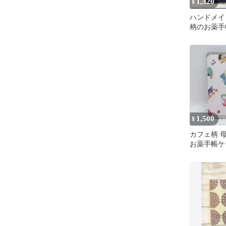
1,320
¥
ハンドメイ
柄のお薬手
帳入れ、母
紺色
1,500
¥
カフェ柄 
お薬手帳ケ