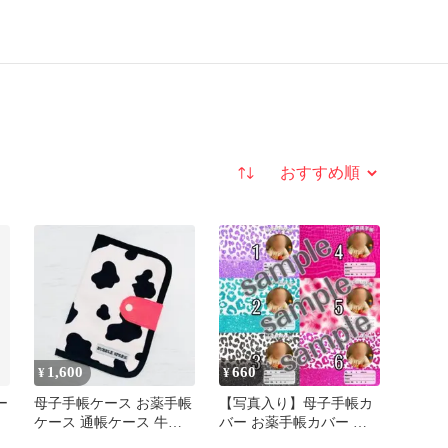
並び替え
1,600
660
¥
¥
ー
母子手帳ケース お薬手帳
【写真入り】母子手帳カ
ケース 通帳ケース 牛柄 ×
バー お薬手帳カバー ハ
ネオンオレンジ
ンドメイド