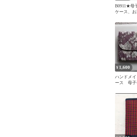
B0911★
ケース、お
★地図 お
1,600
¥
ハンドメイ
ース 母
お薬手帳