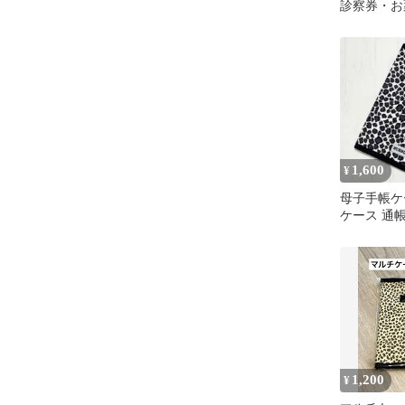
診察券・お
手帳ケース
プ サーク
1,600
¥
母子手帳ケ
ケース 通
ウ柄 白×
1,200
¥