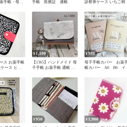
薬手帳・母子
手帳 医療証 通帳
診察券ケース いちご柄
 がま口タイ
ル柄
1,100
980
¥
¥
ース お薬手帳
【1365】ハンドメイド 母
母子手帳カバー お薬
帳ケース ヒョ
子手帳 お薬手帳 通帳 マ
帳カバー A6 B6 イ
ネオンオレンジ
ルチケース
シャル オーダー ハ
ドメイド
950
1,900
¥
¥