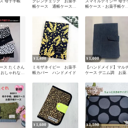
ス 母子手帳
グレンチェック お薬手
スマイルデイジー 母子
帳ケース 通帳ケース
帳ケース・お薬手帳ケ
母子手帳ケース ハンド
ス A6対応｜ピンク カ
メイド
ド6枚
1,400
1,000
¥
¥
ース たくさん
ミモザネイビー お薬手
【ハンドメイド】マル
 おしゃれな母
帳カバー ハンドメイド
ケース デニム調 お薬
 贈り物にもお
帳ケース カードケー
1,600
1,590
¥
¥