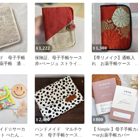
1,222
1,300
¥
¥
ド 母子手帳
保険証、母子手帳ケース
【帯リメイク】通帳入
薬手帳 通帳
赤×ベージュ ストライプ
れ お薬手帳ケース 
ルチケース
木製ボタン
ルチケース
2,400
800
¥
¥
イド☆サーカ
ハンドメイド マルチケ
【 Simple 】母子手帳カ
ート ぺたんこ
ース 母子手帳ケース
ーorお薬手帳カバー