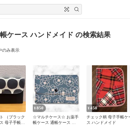
帳ケース ハンドメイド の検索結果
中のみ表示
850
450
¥
¥
ット （ブラック
☆マルチケース☆ お薬手
チェック柄 母子手帳ケ
ス 母子手帳ケ
帳ケース 通帳ケース ハ
ス ハンドメイド
ケース❤️
ンドメイド