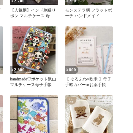
2,700
750
¥
¥
ド
【人気柄】インド刺繍リ
モンステラ柄 フラットポ
イ
ボン マルチケース 母子
ーチ ハンドメイド
手帳ケース 通帳 お薬手
帳ケース
2,300
800
¥
¥
handmade♡ポケット沢山
【 ゆるふわ×欧米 】母子
マルチケース母子手帳お
手帳カバーorお薬手帳カ
薬手帳ケース レトロパ
バー
ンダ①