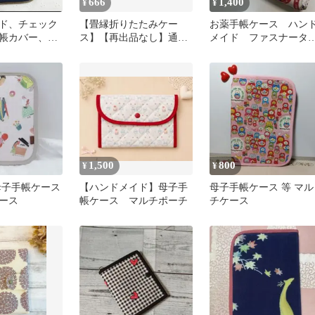
666
1,400
¥
¥
ド、チェック
【畳縁折りたたみケー
お薬手帳ケース ハン
帳カバー、通
ス】【再出品なし】通
メイド ファスナータ
子手帳、赤、
帳 お薬手帳 カード
プ
新品 便利
1,500
800
¥
¥
母子手帳ケース
【ハンドメイド】母子手
母子手帳ケース 等 マル
ース
帳ケース マルチポーチ
チケース