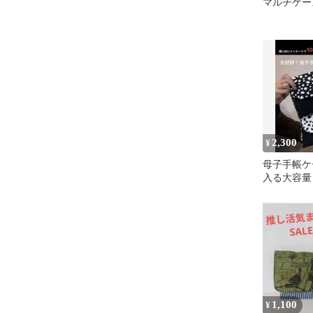
マルチケー
2,300
¥
母子手帳ケ
入る大容量
子手帳入れ
すすめ！
1,100
¥