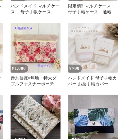
ル
ハンドメイド マルチケー
限定柄‼︎ マルチケース
グ
ス 、母子手帳ケース、通
母子手帳ケース 通帳ケ
ー
帳ケース、お薬手帳ケー
ース 小物入れ ハンド
ス
メイド
1,000
700
¥
¥
ー
赤系薔薇×無地 特大ダ
ハンドメイド 母子手帳カ
ト
ブルファスナーポーチ
バー お薬手帳カバー 親
マスクケース 母子手帳
子くま うさぎ
入れ