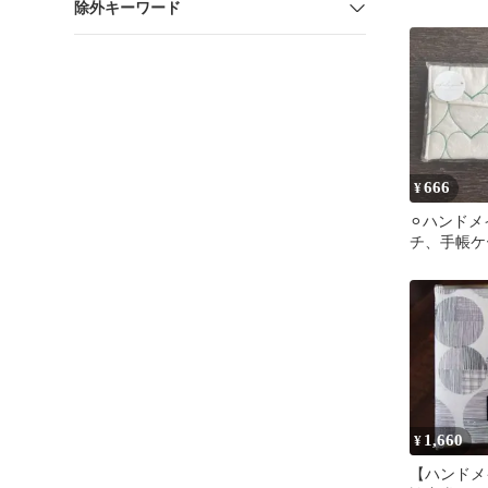
除外キーワード
ケース 母
666
¥
⚪︎ハンドメ
チ、手帳ケ
1,660
¥
【ハンドメ