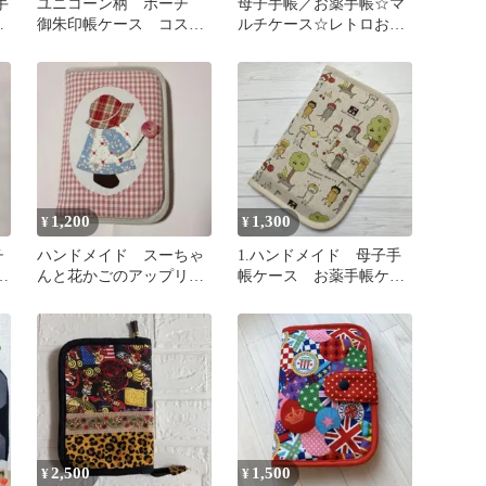
手
ユニコーン柄 ポーチ
母子手帳／お薬手帳☆マ
ー
御朱印帳ケース コスメ
ルチケース☆レトロお菓
ー
ポーチ 母子手帳 マル
子柄
チケース
1,200
1,300
¥
¥
チ
ハンドメイド スーちゃ
1.ハンドメイド 母子手
手
んと花かごのアップリケ
帳ケース お薬手帳ケー
ス
と刺繍 お薬手帳・診察券
ス
ケース
2,500
1,500
¥
¥