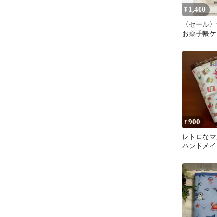
1,400
¥
〈セール〉
お薬手帳ケ
ケース、ハ
北欧風花柄
900
¥
レトロな
ハンドメイ
帳、通帳
KOKKA 