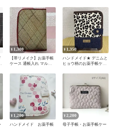
ネオングリーン
物入れ ハンドメイド
1,300
1,350
¥
¥
ド
【帯リメイク】お薬手帳
ハンドメイド★ デニムと
サ
ケース 通帳入れ マルチ
ヒョウ柄のお薬手帳ケー
ケース
ス
1,200
2,200
¥
¥
・
ハンドメイド お薬手帳
母子手帳・お薬手帳ケー