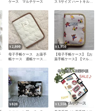
ケース マルチケース
ス Sサイズ ハートキルト
グレージュ マルチケース
がま口
2,800
1,950
¥
¥
手
母子手帳ケース お薬手
【母子手帳ケース】【お
ニ
帳ケース 通帳ケース
薬手帳ケース】【マル
ン
マルチケース ハート
チ】【通帳ケース】【ク
キルティング
マ】
820
1,550
¥
¥