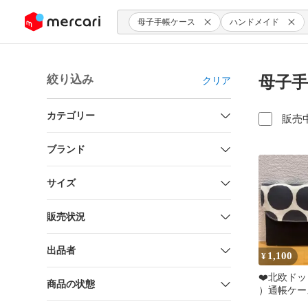
ンツにスキップ
母子手帳ケース
ハンドメイド
絞り込み
母子手
クリア
カテゴリー
販売
ブランド
サイズ
販売状況
出品者
1,100
¥
❤️北欧ド
商品の状態
）通帳ケー
ース マスク