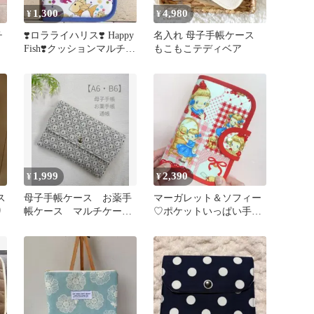
1,300
4,980
¥
¥
チ
❣️ロラライハリス❣️ Happy
名入れ 母子手帳ケース
Fish❣️クッションマルチケ
もこもこテディベア
ース
1,999
2,390
¥
¥
ス
母子手帳ケース お薬手
マーガレット＆ソフィー
り
帳ケース マルチケー
♡ポケットいっぱい手帳
ス じゃばらケース A6
ケース♪
B6サイズ