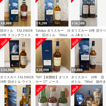
8,000
9,200
16,500
¥
¥
¥
旧ボトル TALISKER
Talisker タリスカー 10
タリスカー 10年 旧ラベ
10年 スコッチウイスキ
年 旧ボトル 700ml
ル 2本セット
ー
箱付き
34,000
28,000
8,000
¥
¥
¥
タリスカー TALISKER
7697【未開栓】タリス
タリスカー 10年 旧
18年 旧ボトル ウイスキ
カー 57° ノース
ボトル 700ml 箱付き
ー 700ml
1000mL 旧ボトル