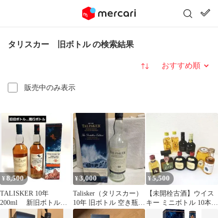
タリスカー 旧ボトル の検索結果
並び替え
販売中のみ表示
8,500
3,000
5,500
¥
¥
¥
TALISKER 10年
Talisker（タリスカー）
【未開栓古酒】ウイス
200ml 新旧ボトル
10年 旧ボトル 空き瓶
キー ミニボトル 10本セ
終売品 希少ボトル
化粧箱付き 700ml
ット