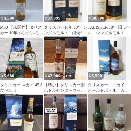
4,500
37,999
30,800
¥
¥
¥
MS3 【未開栓】タリス
タリスカー18年 10年 シ
TALISKER 18年 旧ラベ
カー 10年 シングルモル
ングルモルト （旧ボト
ル シングルモルトウ
ト 200ml
ル）2本セット
イスキー 700ml
5,680
42,000
6,500
¥
¥
¥
タリスカー スカイ 45.8
【稀少】タリスカー旧
タリスカー スカイ
度 700ml
ボトルセンターマップ
オールドボトル カー
ラベル45.8％700ml
トン付き