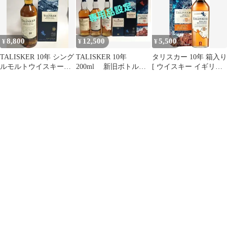
8,800
12,500
5,500
¥
¥
¥
TALISKER 10年 シング
TALISKER 10年
タリスカー 10年 箱入り
ルモルトウイスキー
200ml 新旧ボトル
[ ウイスキー イギリス
旧ボトル
終売品 希少ボトル
700ml ] [ギフトBox入
り]