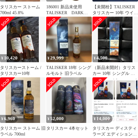
タリスカー ストーム
186001 新品未使用
【未開栓】TALISKER
700ml 45.8%
TALISKER DARK
タリスカー 10年 ウイス
STORM タリスカーダ
キー 700ml
ークストーム シング
ルモルト
10,420
29,999
4,500
¥
¥
¥
タリスカーストーム /
TALISKER 18年 シング
（新品未開封）タリス
タリスカー10年
ルモルト 旧ラベル
カー 10年 シングル モ
ルト 45度以上 700ml 箱
付
6,960
52,000
14,000
¥
¥
¥
タリスカー ストーム 旧
タリスカー 4本セット
タリスカー ディスティ
ラベル 700ml
ラーズ エディション2