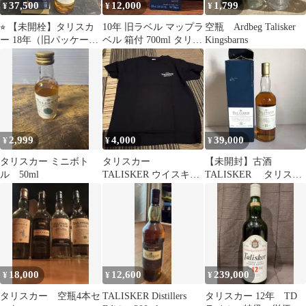
37,500
12,000
1,799
¥
¥
¥
⭐︎ 【未開栓】タリスカ
10年 旧ラベル マップラ
空瓶 Ardbeg Talisker
ー 18年（旧パッケージ/
ベル 箱付 700ml タリス
Kingsbarns
旧ボトル）
カー スコッチウイスキ
ー
2,999
4,000
39,000
¥
¥
¥
タリスカー ミニボト
タリスカー
【未開封】古酒
ル 50ml
TALISKER ウイスキ
TALISKER タリスカ
ー Tシャツ 希少
ー 18年 750ml 45.8%
M
18,000
12,600
239,000
¥
¥
¥
タリスカー 空瓶4本セ
TALISKER Distillers
タリスカー 12年 TD