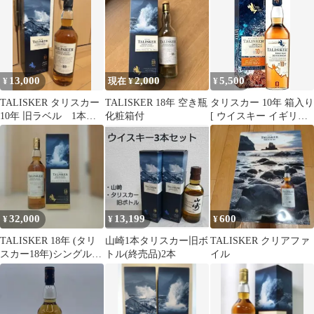
13,000
2,000
5,500
¥
現在 ¥
¥
TALISKER タリスカー
TALISKER 18年 空き瓶
タリスカー 10年 箱入り
10年 旧ラベル 1本
化粧箱付
[ ウイスキー イギリス
700ml 箱入り
700ml ] [ギフトBox入
り]
32,000
13,199
600
¥
¥
¥
TALISKER 18年 (タリ
山崎1本タリスカー旧ボ
TALISKER クリアファ
スカー18年)シングルモ
トル(終売品)2本
イル
ルト スコッチウイスキ
ー