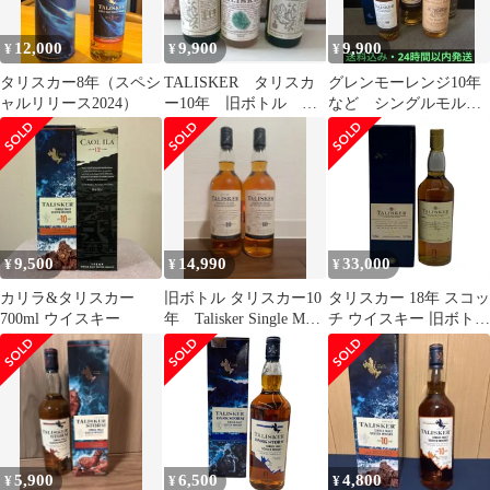
12,000
9,900
9,900
¥
¥
¥
タリスカー8年（スペシ
TALISKER タリスカ
グレンモーレンジ10年
ャルリリース2024）
ー10年 旧ボトル ミ
など シングルモルト
ニボトル ３本セッ
ウイスキー 3本セッ
ト 未開封
ト 未開封
9,500
14,990
33,000
¥
¥
¥
カリラ&タリスカー
旧ボトル タリスカー10
タリスカー 18年 スコッ
700ml ウイスキー
年 Talisker Single Malt
チ ウイスキー 旧ボトル
2本セット
750ml 45.8%
TALISKER スコッチウ
イスキー【F4】
5,900
6,500
4,800
¥
¥
¥