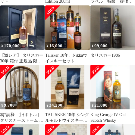
ット
Edition 200ml
ラベル 特級 従価表
記 旧ボトル 760ml 70年
代
170,000
16,000
99,000
¥
¥
¥
【激レア】 タリスカー
Talisker 10年、Nikkaウ
タリスカー1986
30年 箱付 正規品 限定
イスキーセット
品 コレクター必見
9,700
34,200
21,000
¥
¥
¥
鴉*読様 ［旧ボトル］
TALISKER 18年 シング
King George IV Old
タリスカーストーム シ
ルモルトウイスキー
Scotch Whisky
ングルモルトウイスキ
700ml 旧ボトル
ー 700ml