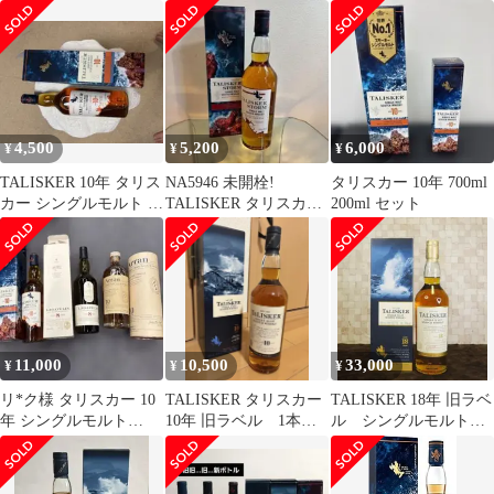
本
4,500
5,200
6,000
¥
¥
¥
TALISKER 10年 タリス
NA5946 未開栓!
タリスカー 10年 700ml
カー シングルモルト ス
TALISKER タリスカー
200ml セット
コッチウイスキー
ウイスキー 700ml
11,000
10,500
33,000
¥
¥
¥
リ*ク様 タリスカー 10
TALISKER タリスカー
TALISKER 18年 旧ラベ
年 シングルモルト
10年 旧ラベル 1本
ル シングルモルトウ
700ml TALISKER 3本
700ml 箱入り
イスキー 700ml