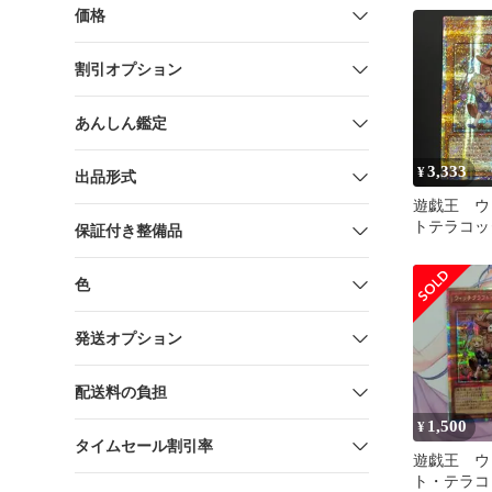
価格
割引オプション
あんしん鑑定
3,333
¥
出品形式
遊戯王 ウ
トテラコッ
保証付き整備品
マ プリシ
版 RV01-J
色
発送オプション
配送料の負担
1,500
¥
タイムセール割引率
遊戯王 ウ
ト・テラコ