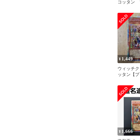
コッタン 
1,449
¥
ウィッチク
ッタン【プ
{RV01-J
ー》
1,666
¥