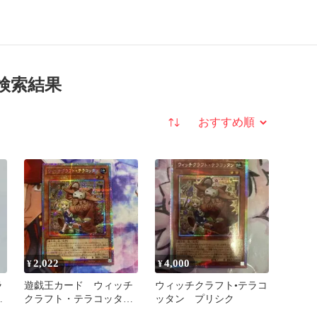
検索結果
並び替え
2,022
4,000
¥
¥
ラ
遊戯王カード ウィッチ
ウィッチクラフト•テラコ
匿
クラフト・テラコッタン
ッタン プリシク
プリズマ h1