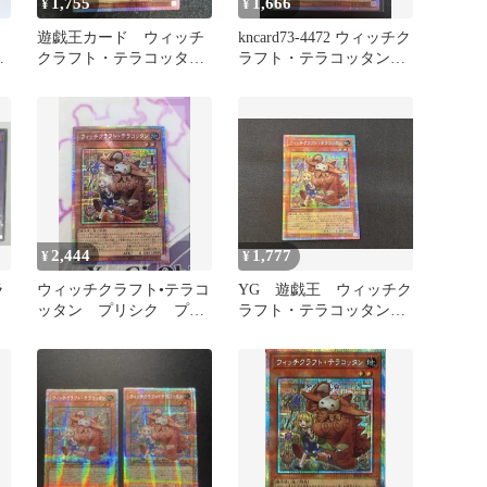
1,755
1,666
¥
¥
遊戯王カード ウィッチ
kncard73-4472 ウィッチク
プ
クラフト・テラコッタン
ラフト・テラコッタン
レ
プリズマ プリシク
プリズマ
2,444
1,777
¥
¥
ラ
ウィッチクラフト•テラコ
YG 遊戯王 ウィッチク
ッタン プリシク プリ
ラフト・テラコッタン
ズマ
プリズマティックシーク
レットレア RV01-
JP023 プリシク ※商品
説明文確認