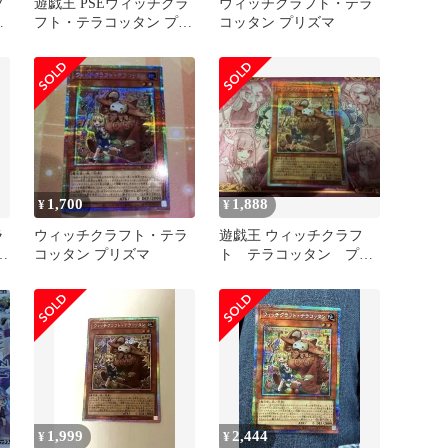
フ
遊戯王 PSEウィッチクラ
ウィッチクラフト・テラ
リ
フト・テラコッタン プリ
コッタン プリズマ
シク
1,700
1,888
¥
¥
ラ
ウィッチクラフト・テラ
遊戯王 ウィッチクラフ
戯
コッタン プリズマ
ト テラコッタン プリ
シ
ズマ
1,999
2,444
¥
¥