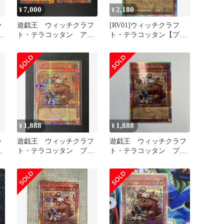
7,000
2,180
¥
¥
ラ
遊戯王 ウィッチクラフ
[RV01]ウィッチクラフ
購
ト・テラコッタン アジ
ト・テラコッタン【プリ
ア版 プリズマ
ズマティックシークレッ
トレア】RV01-JP023
ITBAW2037Z6S
1,888
1,888
¥
¥
ッ
遊戯王 ウィッチクラフ
遊戯王 ウィッチクラフ
ト・テラコッタン プリ
ト・テラコッタン プリ
リ
ズマ
ズマ プリシク