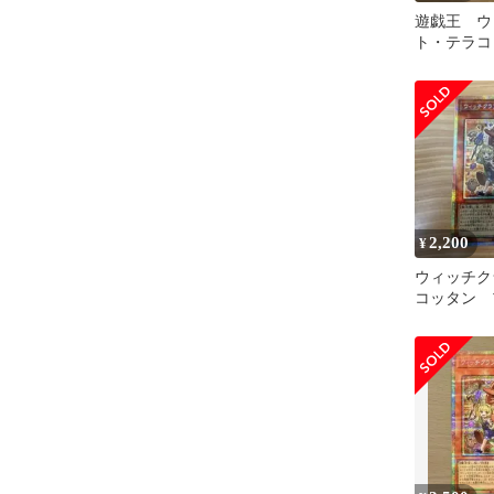
遊戯王 ウ
ト・テラコ
ズマ プリ
2,200
¥
ウィッチク
コッタン 