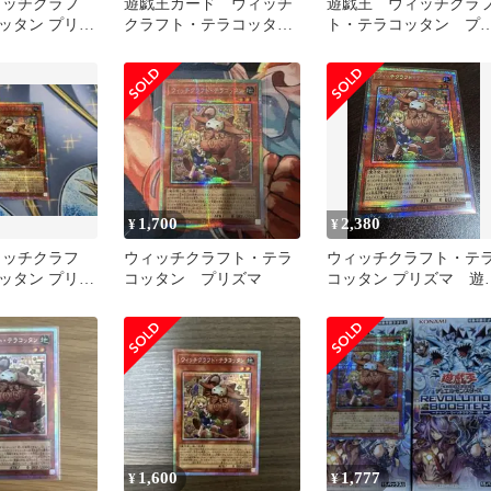
ィッチクラフ
遊戯王カード ウィッチ
遊戯王 ウィッチクラ
ッタン プリシ
クラフト・テラコッタ
ト・テラコッタン プ
ューションブー
ン プリズマティックシ
ズマ
ークレットレア
1,700
2,380
¥
¥
ィッチクラフ
ウィッチクラフト・テラ
ウィッチクラフト・テ
ッタン プリシ
コッタン プリズマ
コッタン プリズマ 遊
ューションブー
王 プリズマティック
ークレット
1,600
1,777
¥
¥