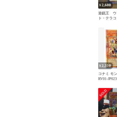
2,600
¥
遊戯王 ウ
ト・テラコ
ズマ プリ
2,310
¥
コナミ モ
RV01-JP
フト・テラ
ズマ