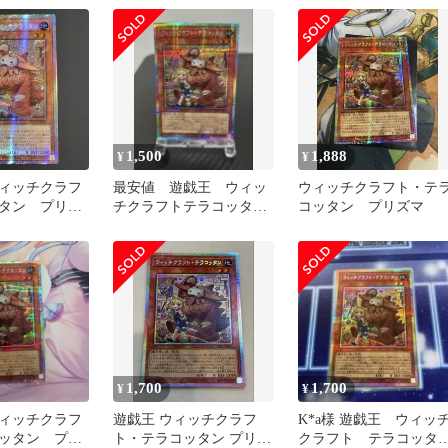
1,500
1,888
¥
¥
ィッチクラフ
最安値 遊戯王 ウィッ
ウィッチクラフト・テ
タン プリズ
チクラフトテラコッタン
コッタン プリズマ
ク アジア
プリズマ
P023
1,700
1,700
¥
¥
ィッチクラフ
遊戯王 ウィッチクラフ
K*a様 遊戯王 ウィッ
ッタン プリ
ト・テラコッタン プリズ
クラフト テラコッタ