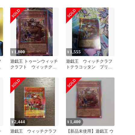
テ
マティックシークレッ
マ1枚
ト】
1,800
1,555
¥
¥
フ
遊戯王 トゥーンウィッチ
遊戯王 ウィッチクラフ
リ
クラフト ウィッチクラ
トテラコッタン プリズ
フト・テラコッタン プ
マ1枚
リズマ
2,444
1,400
¥
¥
チ
遊戯王 ウィッチクラフ
【新品未使用】遊戯王 ウ