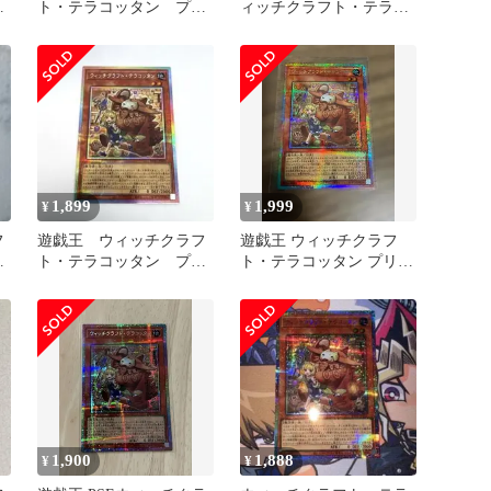
ン
ト・テラコッタン プリ
ィッチクラフト・テラコ
ズマ プリシク
ッタン プリシク プリ
ズマ
1,899
1,999
¥
¥
フ
遊戯王 ウィッチクラフ
遊戯王 ウィッチクラフ
リ
ト・テラコッタン プリ
ト・テラコッタン プリシ
ズマ
ク
1,900
1,888
¥
¥