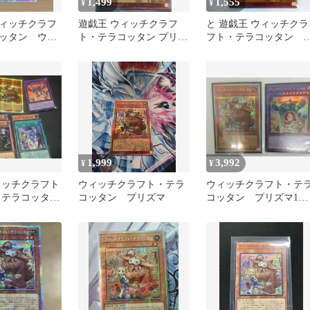
1,499
1,555
¥
¥
ィッチクラフ
遊戯王 ウィッチクラフ
と 遊戯王 ウィッチクラ
ッタン ウィ
ト・テラコッタン プリズ
フト・テラコッタン 
トテラコッタ
マ
リズマティックシーク
ット
1,999
3,992
¥
¥
ィッチクラフト
ウィッチクラフト・テラ
ウィッチクラフト・テ
 テラコッタン
コッタン プリズマ
コッタン プリズマ1
等
枚 他