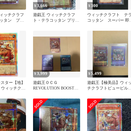
3,666
300
¥
¥
ィッチクラフ
遊戯王 ウィッチクラフ
ウィッチクラフト テ
ッタン プリ
ト・テラコッタン プリズ
コッタン スーパー 即
シク
マ アジア版
入OK
3,999
5,499
¥
¥
ンスター【地】
遊戯王ＯＣＧ
遊戯王【極美品】ウィ
023 ウィッチクラ
REVOLUTION BOOSTER
チクラフトピューピル
コッタン プリ
ウィッチクラフトシリー
ズ、テラコッタン プ
ズ
シク