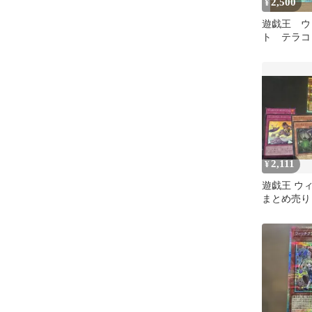
2,500
¥
遊戯王 ウ
ト テラコ
ッチクラフ
ン
2,111
¥
遊戯王 ウ
まとめ売り
プリシク 