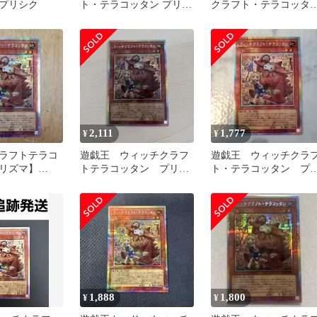
プリシク
ト・テラコッタン プリシ
クラフト・テラコッタ
ク レボリューションブー
プリズマ
スター
2,111
1,777
¥
¥
ラフトテラコ
遊戯王 ウィッチクラフ
遊戯王 ウィッチクラ
リズマ】
トテラコッタン プリズ
ト・テラコッタン プ
P023}《モンスタ
マ プリシク
ズマ プリシク
1,888
1,800
¥
¥