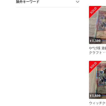
除外キーワード
ズマ プリ
1,500
¥
や*げ様 遊
クラフト・
プリシク 
1,600
¥
ウィッチク