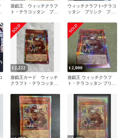
ク
遊戯王 ウィッチクラフ
ウィッチクラフト•テラコ
ウ
ト・テラコッタン プリ
ッタン プリシク プリ
コ
ズマ
ズマ
2,222
2,000
¥
¥
コ
遊戯王カード ウィッチ
遊戯王 ウィッチクラフ
クラフト・テラコッタン
ト・テラコッタン プリズ
プリズマ
マティックシークレット
PSE