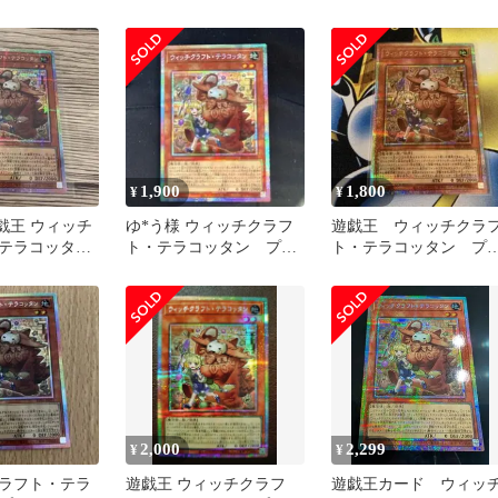
シク
マ
ン ウィッチクラフト
ラコッタン
1,900
1,800
¥
¥
戯王 ウィッチ
ゆ*う様 ウィッチクラフ
遊戯王 ウィッチクラ
テラコッタン
ト・テラコッタン プリ
ト・テラコッタン プ
プリズマ
シク
ズマ
2,000
2,299
¥
¥
ラフト・テラ
遊戯王 ウィッチクラフ
遊戯王カード ウィッ