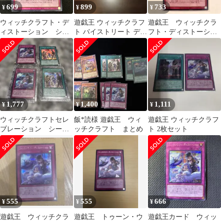
699
899
733
¥
¥
¥
ウィッチクラフト・デ
遊戯王 ウィッチクラフ
遊戯王 ウィッチクラ
ィストーション シー
ト バイストリート ディ
フト・ディストーショ
クレット シク 遊戯
ストーション シークレ
ン シークレット
王
ット シク
1,777
1,400
1,111
¥
¥
¥
ウィッチクラフトセレ
飯*読様 遊戯王 ウィ
遊戯王 ウィッチクラフ
ブレーション シーク
ッチクラフト まとめ
ト 2枚セット
レット
555
555
666
¥
¥
¥
遊戯王 ウィッチクラ
遊戯王 トゥーン・ウ
遊戯王カード ウィッ