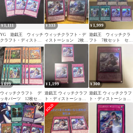
1,111
333
1,999
¥
¥
¥
YG 遊戯王 ウィッチ
ウィッチクラフト・デ
遊戯王 ウィッチクラ
クラフト・ディストー
ィストーション 2枚セ
フト 7枚セット セレ
ション シークレット
ット
ブレーション シーク
レア RV01-JP029 3枚
レット スーパー
セット ※商品説明文
確認
899
1,199
300
¥
¥
¥
ウィッチクラフト デ
遊戯王 ウィッチクラフ
遊戯王 ウィッチクラフ
ッキパーツ 12枚セッ
ト・ディストーション
ト・ディストーション
ト
3枚セット シークレッ
スーパー RV01-JP029
ト