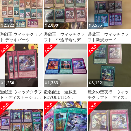
2,222
2,099
3,555
¥
¥
¥
遊戯王 ウィッチクラフ
遊戯王 ウィッチクラ
遊戯王 ウィッチクラ
ト デッキパーツ
フト 中途半端なデッ
フト新規カード
キパーツ セット
1,250
1,333
3,122
¥
¥
¥
遊戯王 ウィッチクラフ
匿名配送 遊戯王
魔女の聖夜行 ウィッ
ト・ディストーショ
REVOLUTION
チクラフト ディスト
ン シークレット 3枚
BOOSTER シークレッ
ーション 結晶魔術
トレア3枚
光の涙 シークレット