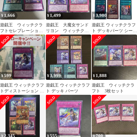
1,666
1,499
3,980
¥
¥
¥
遊戯王 ウィッチクラ
遊戯王 大魔女サンド
遊戯王 ウィッチクラフ
フトセレブレーショ
リヨン ウィッチクラ
ト デッキパーツ シーク
ン シークレット
フト・ディストーショ
レット4 ウルトラ6 スー
ン シークレットレア
パー6
599
3,999
1,888
¥
¥
¥
遊戯王 ウィッチクラフ
遊戯王 ウィッチクラフ
遊戯王 ウィッチクラ
トディストーション シ
ト デッキ パーツ
フト 3枚セット
ークレット
2,345
555
700
¥
¥
¥