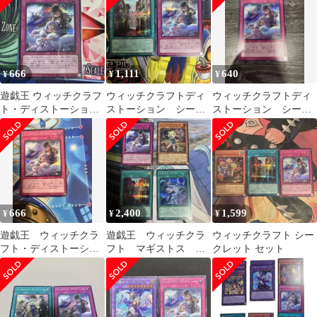
666
1,111
640
¥
¥
¥
遊戯王 ウィッチクラフ
ウィッチクラフトディ
ウィッチクラフトディ
ト・ディストーション
ストーション シーク
ストーション シーク
シークレットレア
レット ウィッチクラ
レット
フトバイストリート
666
2,400
1,599
¥
¥
¥
遊戯王 ウィッチクラ
遊戯王 ウィッチクラ
ウィッチクラフト シー
フト・ディストーショ
フト マギストス シ
クレット セット
ン シークレット
ークレット まとめ