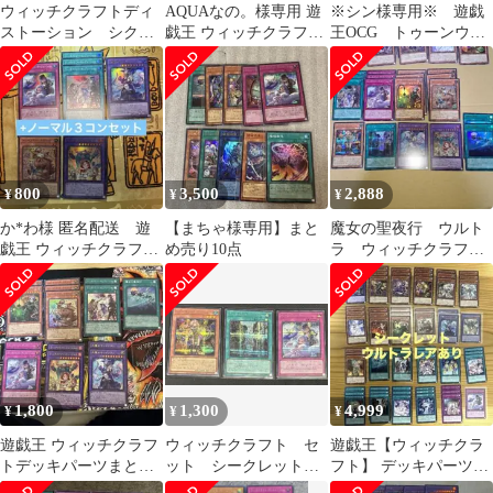
ウィッチクラフトディ
AQUAなの。様専用 遊
※シン様専用※ 遊戯
ストーション シク
戯王 ウィッチクラフト
王OCG トゥーンウィ
シークレット
パーツ4枚セット ※魔
ッチクラフト破械 シ
力統轄無し
ークレット
800
3,500
2,888
¥
¥
¥
か*わ様 匿名配送 遊
【まちゃ様専用】まと
魔女の聖夜行 ウルト
戯王 ウィッチクラフト
め売り10点
ラ ウィッチクラフ
デッキパーツ +ノーマ
ト バイストリート
ル３コンセッ
シークレットほか
1,800
1,300
4,999
¥
¥
¥
遊戯王 ウィッチクラフ
ウィッチクラフト セ
遊戯王【ウィッチクラ
トデッキパーツまとめ
ット シークレットレ
フト】 デッキパーツ
売り
ア
おまけあり