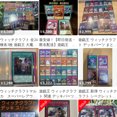
トレア
4,500
6,580
2,999
¥
¥
¥
ウィッチクラフト 全24
最安値！【即日発送・
遊戯王 ウィッチクラフ
種各3枚 遊戯王 大魔女
匿名配送】遊戯王 ウ
ト デッキパーツ まとめ
サンドリヨン 魔女の聖
ィッチクラフト 高レ
売り
夜行 ⑧
アパーツ
2,200
3,222
3,799
¥
¥
¥
ウィッチクラフトマル
遊戯王 ウィッチクラフ
遊戯王 新弾 ウィッチク
カ スーパーレアウィ
ト 関連 デッキパーツ
ラフト シークレットレ
ッチクラフトバイスト
まとめ売り 67枚セット
ア まとめ売り
リートパラレル等