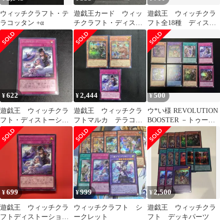
ウィッチクラフト・テ
遊戯王カード ウィッ
遊戯王 ウィッチクラ
チクラフト・ディスト
フト全18種 ディスト
ーション シークレッ
ーション シークレッ
トレア
ト デッキパーツ
622
2,444
500
¥
¥
¥
遊戯王 ウィッチクラ
遊戯王 ウィッチクラ
ウ*い様 REVOLUTION
フト・ディストーショ
フトマルカ テラコッ
BOOSTER －トゥー
ン シークレットレ
タン ディストーショ
ン・ウィッチクラフ
ア シク
ン シク セット
ト・破
699
999
2,500
¥
¥
¥
遊戯王 ウィッチクラ
ウィッチクラフト シ
遊戯王 ウィッチクラ
フトディストーショ
ークレット
フト デッキパーツ