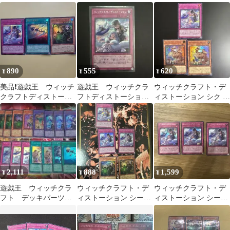
レット
SR 【300円まとめ買
い】
890
555
620
¥
¥
¥
美品❗遊戯王 ウィッチ
遊戯王 ウィッチクラ
ウィッチクラフト・デ
クラフトディストーシ
フトディストーショ
ィストーション シク シ
ョン シークレット
ン シークレット
ークレット 遊戯王 ②
豪華おまけ付き！
2,111
888
1,599
¥
¥
¥
遊戯王 ウィッチクラ
ウィッチクラフト・デ
ウィッチクラフト・デ
フト デッキパーツ
ィストーション シーク
ィストーション シーク
まとめ セット
レットレア スーパー
レット2 スーパー1枚
レアセットおまけ＋