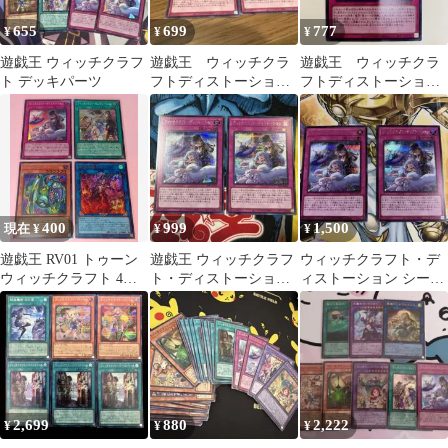
655
699
777
¥
¥
¥
遊戯王 ウィッチクラフ
遊戯王 ウィッチクラ
遊戯王 ウィッチクラ
ト デッキパーツ
フトディストーショ
フトディストーショ
ン シークレットレア
ン シークレット シ
ク RV01
400
999
1,500
現在 ¥
¥
¥
遊戯王 RV01 トゥーン
遊戯王 ウィッチクラフ
ウィッチクラフト・デ
ウィッチクラフト 4種4
ト・ディストーション
ィストーション シーク
枚セット 美品〜中品
2枚セット
レット
2,699
880
2,222
¥
¥
¥