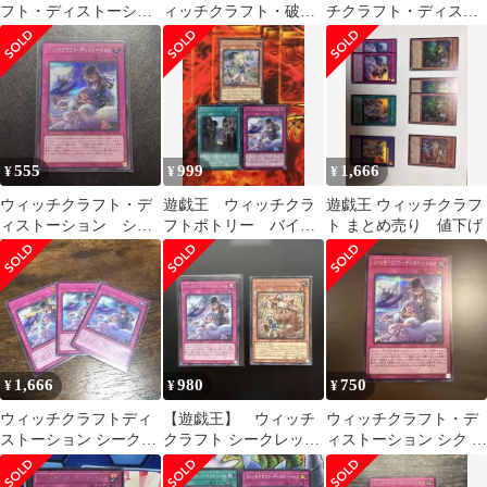
フト・ディストーショ
ィッチクラフト・破
チクラフト・ディスト
ン シークレット シ
械 ウィッチクラフ
ーション シークレッ
ク
ト・ディストーション
トレア
555
999
1,666
¥
¥
¥
ウィッチクラフト・デ
遊戯王 ウィッチクラ
遊戯王 ウィッチクラフ
ィストーション シー
フトポトリー バイス
ト まとめ売り 値下げ
クレット シク
トリート ディストー
ション シークレット
1,666
980
750
¥
¥
¥
ウィッチクラフトディ
【遊戯王】 ウィッチ
ウィッチクラフト・デ
ストーション シークレ
クラフト シークレット
ィストーション シク シ
ット3枚
2枚セット
ークレット 遊戯王