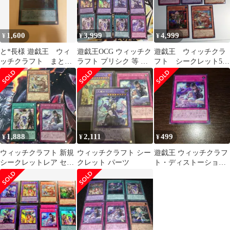
1,600
3,999
4,999
¥
¥
¥
と*長様 遊戯王 ウィ
遊戯王OCG ウィッチク
遊戯王 ウィッチクラ
ッチクラフト まとめ
ラフト プリシク 等 デ
フト シークレット5枚
売り 22枚
ッキパーツ
セット
1,888
2,111
499
¥
¥
¥
ウィッチクラフト 新規
ウィッチクラフト シー
遊戯王 ウィッチクラフ
シークレットレア セッ
クレット パーツ
ト・ディストーション
ト
シークレット シク