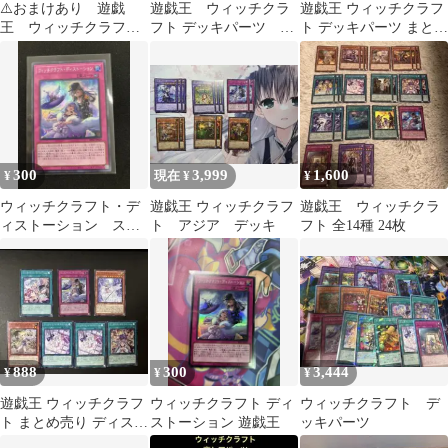
⚠️おまけあり 遊戯
遊戯王 ウィッチクラ
遊戯王 ウィッチクラフ
王 ウィッチクラフ
フト デッキパーツ ま
ト デッキパーツ まとめ
ト 再録シークレット
とめ売り
売り
まとめ売り 4種類6枚
300
3,999
1,600
¥
現在 ¥
¥
ウィッチクラフト・デ
遊戯王 ウィッチクラフ
遊戯王 ウィッチクラ
ィストーション スー
ト アジア デッキ
フト 全14種 24枚
パー 即購入OK
888
300
3,444
¥
¥
¥
遊戯王 ウィッチクラフ
ウィッチクラフト ディ
ウィッチクラフト デ
ト まとめ売り ディスト
ストーション 遊戯王
ッキパーツ
レーション シークレッ