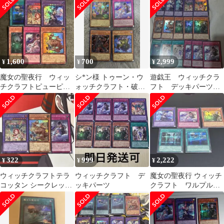
1,600
700
2,999
¥
¥
¥
魔女の聖夜行 ウィッ
シ*ン様 トゥーン・ウ
遊戯王 ウィッチクラ
チクラフトピューピル
ォッチクラフト・破
フト デッキパーツ
ズ ウィッチクラフト
械 シークレットレ
まとめ セット
サンドリヨン 他
ア まとめ売り
322
999
2,222
¥
¥
¥
ウィッチクラフトテラ
ウィッチクラフト デ
魔女の聖夜行 ウィッチ
コッタン シークレット
ッキパーツ
クラフト ワルプルギ
ディストーション ピュ
ース シク 他4枚
ーピルズ