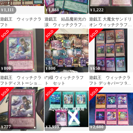
1,111
1,888
1,222
¥
¥
¥
遊戯王 ウィッチクラ
遊戯王 結晶魔術光の
遊戯王 大魔女サンドリ
フト
涙 ウィッチクラフ
オン ウィッチクラフ
ト マギストス シー
ト・ディストーション
クレット まとめ
シークレット
800
800
650
¥
¥
¥
遊戯王 ウィッチクラ
t*)様 ウィッチクラフ
遊戯王 ウィッチクラ
フトディストーショ
ト セット
フト デッキパーツ 9枚
ン シークレット
セット スーパーレア
777
3,999
2,600
¥
¥
¥