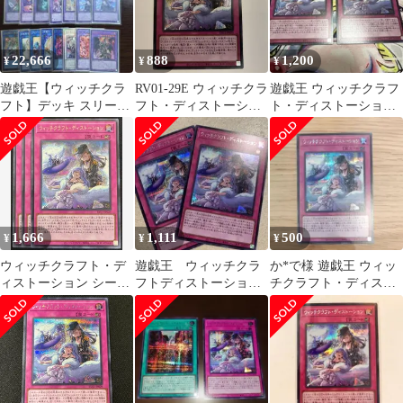
22,666
888
1,200
¥
¥
¥
遊戯王【ウィッチクラ
RV01-29E ウィッチクラ
遊戯王 ウィッチクラフ
フト】デッキ スリーブ
フト・ディストーショ
ト・ディストーション
付
ン シークレット 1枚
シークレット 2枚
1,666
1,111
500
¥
¥
¥
ウィッチクラフト・デ
遊戯王 ウィッチクラ
か*で様 遊戯王 ウィッ
ィストーション シーク
フトディストーショ
チクラフト・ディスト
レット 3枚
ン シークレットレア2
ーション シークレッ
枚セット
トレア