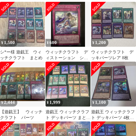
ン シークレット 1枚
1,500
600
1,200
¥
¥
¥
シ*ー様 遊戯王 ウィ
ウィッチクラフト デ
ウィッチクラフト デ
ッチクラフト まとめ
ィストーション シー
ッキパーツレア 8枚
クレット
2,444
1,999
1,100
¥
¥
¥
【遊戯王】 ウィッチ
遊戯王 ウィッチクラフ
遊戯王 ウィッチクラフ
クラフト パーツ
ト デッキパーツ まとめ
ト デッキパーツ 4枚セ
売り
ット