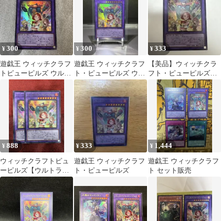
300
300
333
¥
¥
¥
遊戯王 ウィッチクラフ
遊戯王 ウィッチクラフ
【美品】ウィッチクラ
トピューピルズ ウルト
ト・ピューピルズ ウル
フト・ピューピルズ
ラ1
トラ
【ウルトラレア】
888
333
1,444
¥
¥
¥
ウィッチクラフトピュ
遊戯王 ウィッチクラフ
遊戯王 ウィッチクラフ
ーピルズ【ウルトラ】
ト・ピューピルズ
ト セット販売
{RV01-JP026}《融合》