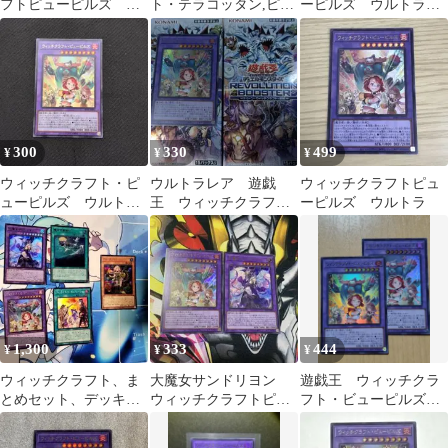
フトピューピルズ ウ
ト・テラコッタン,ピュ
ーピルズ ウルトラ 3
ルトラ 1枚 RV01-
ーピルズ 3枚セット
枚
JP026
300
330
499
¥
¥
¥
ウィッチクラフト・ピ
ウルトラレア 遊戯
ウィッチクラフトピュ
ューピルズ ウルトラ
王 ウィッチクラフ
ーピルズ ウルトラ
レア
ト・ピューピルズ
1,300
333
444
¥
¥
¥
ウィッチクラフト、ま
大魔女サンドリヨン
遊戯王 ウィッチクラ
とめセット、デッキパ
ウィッチクラフトピュ
フト・ビューピルズ
ーツ
ーピルズ ウルトラレ
ウルトラ2枚セット
ア各1枚 遊戯王