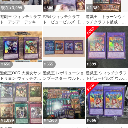
3,999
300
2,380
現在 ¥
¥
¥
遊戯王 ウィッチクラフ
#254 ウィッチクラフ
遊戯王 トゥーンウィ
ト アジア デッキ
ト・ピューピルズ 【ウ
ッチクラフト破戒 ま
ルトラ】 2枚
とめ売り
650
555
399
¥
¥
¥
遊戯王OCG 大魔女サン
遊戯王 レボリューショ
遊戯王 ウィッチクラフ
ドリヨン ウィッチクラ
ンブースター ウルトラ
トピューピルズ ウルト
フト・ピューピルズ
レア 4枚セット
ラ3枚
④
1,899
4,500
666
¥
¥
¥