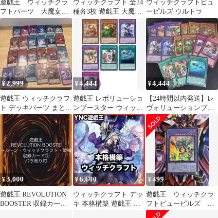
遊戯王 ウィッチクラ
ウィッチクラフト 全24
ウィッチクラフトピュ
フトパーツ 大魔女サ
種各3枚 遊戯王 大魔女
ーピルズ ウルトラ
ンドリヨン等6枚
サンドリヨン 魔女の聖
夜行 ⑧
2,999
4,444
4,444
¥
¥
¥
遊戯王 ウィッチクラフ
遊戯王 レボリューショ
【24時間以内発送】レ
ト デッキパーツ まとめ
ンブースター ウィッチ
ヴォリューションブー
売り
クラフト フルコンプ セ
スター1 ウィッチクラ
ット 各3枚
フトセット
3,000
6,600
499
¥
¥
¥
遊戯王 REVOLUTION
ウィッチクラフト デッ
遊戯王 ウィッチクラ
BOOSTER 収録カード
キ 本格構築 遊戯王 灰
フトピューピルズ ウ
① バラ売り可 RV01
流うらら ウィッチクラ
ルトラ