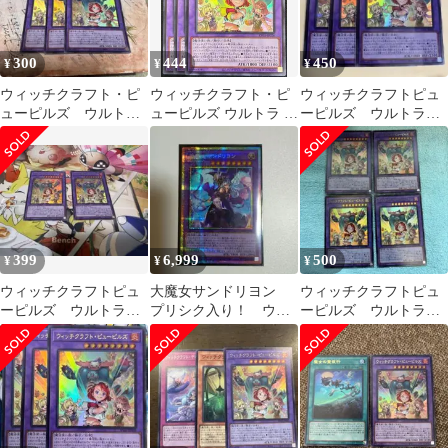
300
444
450
¥
¥
¥
ウィッチクラフト・ピ
ウィッチクラフト・ピ
ウィッチクラフトピュ
ューピルズ ウルトラ
ューピルズ ウルトラ 3
ーピルズ ウルトラ
レア3枚
枚
３枚 RV01-JP026 遊戯
王
399
6,999
500
¥
¥
¥
ウィッチクラフトピュ
大魔女サンドリヨン
ウィッチクラフトピュ
ーピルズ ウルトラ 2
プリシク入り！ ウィ
ーピルズ ウルトラ 4
枚セット
ッチクラフト デッキパ
枚
ーツ まとめ売り