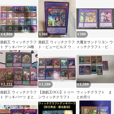
ーピルズ ウルトラ 2枚
ューピルズ 魔女の聖夜
ト シク 65枚
セット①
行 など
4,888
300
500
¥
¥
¥
遊戯王 ウィッチクラフ
遊戯王 ウィッチクラフ
大魔女サンドリヨン ウ
ト デッキパーツ 24種
ト・ピューピルズ ウル
ィッチクラフト・ピュ
各3枚
トラレア
ーピルズ ウルトラ
2,222
1,500
1,500
¥
¥
¥
遊戯王 ウィッチクラフ
【遊戯王OCG】トゥー
ウィッチクラフト ま
ト デッキパーツ まとめ
ンウィッチクラフト ま
とめ売り
売り
とめ売り