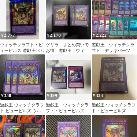
2,777
2,178
2,222
¥
¥
¥
ウィッチクラフト・ピ
ゲリラ まとめ買いで
遊戯王 ウィッチクラ
ューピルズ 遊戯王OCG
お得 遊戯王 ウィッ
フト デッキパーツ
チクラフト・ピューピ
まとめ セット
ルズ シク、ウルトラ
350
399
333
¥
¥
¥
遊戯王 ウィッチクラフ
遊戯王 ウィッチクラ
遊戯王 ウィッチクラフ
ト ピューピルズ ウルト
フト・ピューピルズ、
ト・ピューピルズ ウ
ラ 3枚セット
ディストーション
ルトラ