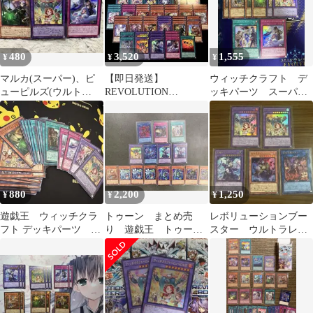
480
3,520
1,555
¥
¥
¥
マルカ(スーパー)、ピ
【即日発送】
ウィッチクラフト デ
ューピルズ(ウルト
REVOLUTION
ッキパーツ スーパ
ラ)、ディストーション
BOOSTER ウィッチク
ー ウルトラ 遊戯王
(スーパー)
ラフトデッキパーツ
880
2,200
1,250
¥
¥
¥
遊戯王 ウィッチクラ
トゥーン まとめ売
レボリューションブー
フト デッキパーツ ま
り 遊戯王 トゥーン
スター ウルトラレ
とめ売り
ウィッチクラフト
ア 5枚セット まとめ
売り