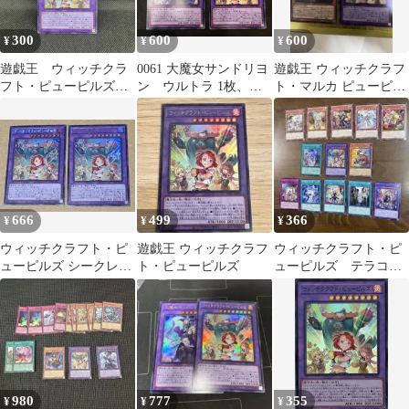
300
600
600
¥
¥
¥
遊戯王 ウィッチクラ
0061 大魔女サンドリヨ
遊戯王 ウィッチクラフ
フト・ピューピルズ
ン ウルトラ 1枚、ウ
ト・マルカ ピューピル
ウルトラレア
ィッチクラフト・ピュ
ズ 2枚セット
ーピルズ ウルトラ 1
枚、計2枚
666
499
366
¥
¥
¥
ウィッチクラフト・ピ
遊戯王 ウィッチクラフ
ウィッチクラフト・ピ
ューピルズ シークレッ
ト・ピューピルズ
ューピルズ テラコッ
ト ウルトラ 遊戯王
タン セレブレーショ
ン おまけ
980
777
355
¥
¥
¥