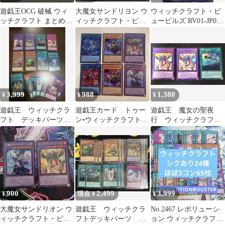
遊戯王OCG 破械 ウィ
大魔女サンドリヨン ウ
ウィッチクラフト・ピ
ッチクラフト まとめ売
ィッチクラフト・ピュ
ューピルズ RV01-JP026
り
ーピルズ ウルトラ
ウルトラレア レボリュ
ーション・ブースタ
ー 遊戯王 トレカ道
3,999
988
1,380
¥
¥
¥
遊戯王 ウィッチクラ
遊戯王カード トゥー
遊戯王 魔女の聖夜
フト デッキパーツセ
ン•ウィッチクラフト•
行 ウィッチクラフト
ット
破戒 ウルトラレア 6
ピューピルズ ウルト
枚
ラ セット
900
2,499
3,999
¥
現在 ¥
¥
大魔女サンドリオン ウ
遊戯王 ウィッチクラ
No.2467 レボリューシ
ィッチクラフト・ピュ
フトデッキパーツ ピ
ョン ウィッチクラフ