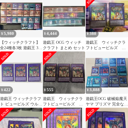
フトマルカ
5,980
4,444
388
¥
¥
¥
【ウィッチクラフト】
遊戯王 OCG ウィッチ
遊戯王 ウィッチクラ
全24種各3枚 遊戯王 3コ
クラフト まとめ セット
フトピューピルズ ウ
ン デッキ①
ルトラ2枚
422
555
3,888
¥
¥
¥
遊戯王 ウィッチクラフ
遊戯王 ウィッチクラ
遊戯王OCG 破械焔魔天
ト ピューピルズ ウルト
フトピューピルズ ウ
ヤマ プリズマ 完全なる
ラ 3枚セット 最安 セッ
ルトラ 3枚
世界シク ウル その他
ト割引可
19枚★