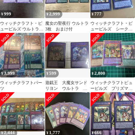
999
2,999
777
¥
¥
¥
ウィッチクラフト・ピ
魔女の聖夜行 ウルトラ
ウィッチクラフト・ピ
ューピルズ ウルトラ3
3枚 おまけ付
ューピルズ シークレ
枚
ット、ウルトラレア遊
戯王
3,999
599
2,800
¥
¥
¥
ウィッチクラフトパー
遊戯王 大魔女サンド
ウィッチクラフトピュ
ツ
リヨン ウルトラ ウ
ーピルズ プリズマ
ィッチクラフト・ピュ
セレブレーション ポ
ーピルズ ウルトラ
トリー シークレット
2,444
1,777
666
¥
¥
¥