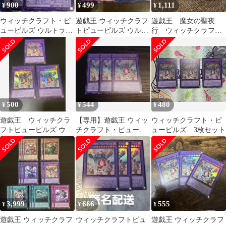
900
499
1,111
¥
¥
¥
ウィッチクラフト・ピ
遊戯王 ウィッチクラフ
遊戯王 魔女の聖夜
ューピルズ ウルトラ3
トピューピルズ ウルト
行 ウィッチクラフト
枚
ラ RV01 まとめ売り
ピューピルズ ウルト
ラ
500
544
480
¥
¥
¥
遊戯王 ウィッチクラ
【専用】遊戯王 ウィッ
ウィッチクラフト・ピ
フトピューピルズ ウル
チクラフト・ピューピ
ューピルズ 3枚セット
トラ 3枚 まとめ買い
ルズ ウルトラレア 3枚
OK
セット
3,999
666
555
¥
¥
¥
遊戯王 ウィッチクラフ
ウィッチクラフトピュ
遊戯王 ウィッチクラフ