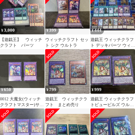
3,000
399
444
¥
¥
¥
【遊戯王】 ウィッチ
ウィッチクラフト セッ
遊戯王 ウィッチクラフ
クラフト パーツ
ト シク ウルトラ
ト デッキパーツ ウィッ
チクラフトピューピル
ズ ウルトラ
650
799
999
¥
¥
¥
0012 大魔女(ウィッチ
遊戯王 ウィッチクラ
遊戯王 ウィッチクラフ
クラフトマスター)サン
フト まとめ売り
トピューピルズ ウルト
ドリヨン RV01-JP025
ラ 2枚
ウルトラ ウィッチク
ラフト・ピューピルズ
RV01-JP026 ウルトラ 2
枚セット