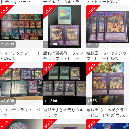
ト デッキ パーツ
ーピルズ ウルトラ 3
ト・ピューピルズ ウ
枚
ルトラ3枚
3,999
1,000
555
¥
¥
¥
ウィッチクラフト ま
魔女の聖夜行 ウィッ
遊戯王 ウィッチクラ
とめ売り
チクラフト・ピューピ
フトピューピルズ ウ
ルズ ウルトラ セッ
ルトラレア 3枚セット
ト
2,000
1,800
555
¥
¥
¥
ウィッチクラフト パ
遊戯王まとめ売りウル
遊戯王 ウィッチクラフ
ーツ
トラ7枚
トピューピルズ ウルト
ラレア2枚