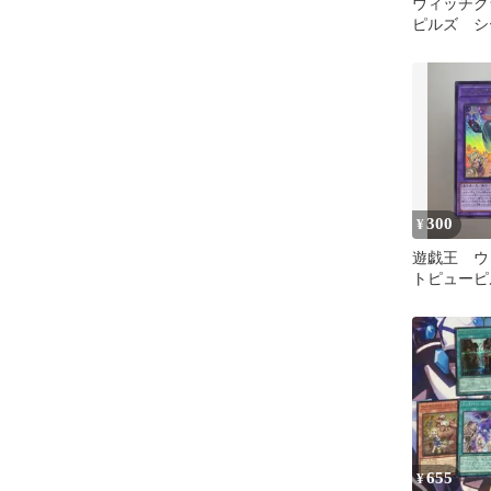
ウィッチク
ピルズ シ
300
¥
遊戯王 ウ
トピューピ
ラ 1枚 RV0
655
¥