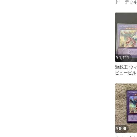
ト デッキ
1,111
¥
遊戯王 ウ
ピューピル
ト 2枚
800
¥