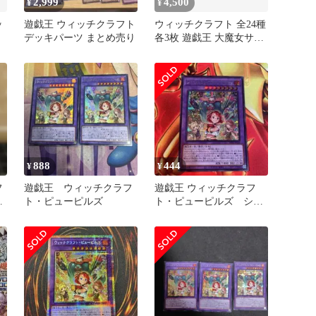
2,999
4,500
¥
¥
ッ
遊戯王 ウィッチクラフト
ウィッチクラフト 全24種
デッキパーツ まとめ売り
各3枚 遊戯王 大魔女サン
ドリヨン 魔女の聖夜行
⑧
888
444
¥
¥
フ
遊戯王 ウィッチクラフ
遊戯王 ウィッチクラフ
ク
ト・ピューピルズ
ト・ピューピルズ シー
クレットレア