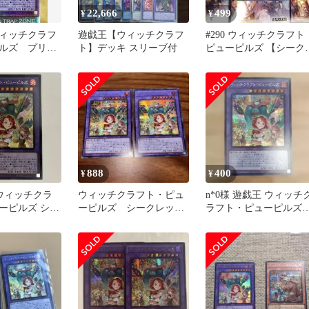
22,666
499
¥
¥
ィッチクラフ
遊戯王【ウィッチクラフ
#290 ウィッチクラフト
ルズ プリズ
ト】デッキ スリーブ付
ピューピルズ 【シーク
シークレット
ット】 1枚
888
400
¥
¥
E ウィッチクラ
ウィッチクラフト・ピュ
n*0様 遊戯王 ウィッチ
ーピルズ シー
ーピルズ シークレット
ラフト・ピューピル
枚
レア 2枚
シークレットレア