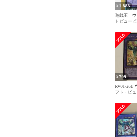
1,888
¥
遊戯王 ウ
トピューピ
マティック
レア 1枚
799
¥
RV01-26
フト・ピュ
クレット 1