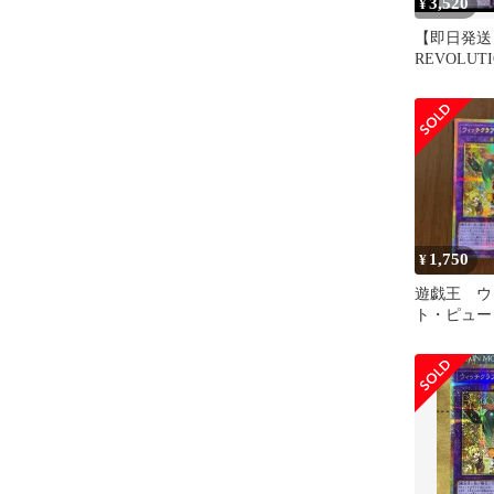
3,520
¥
【即日発送
REVOLUTI
ウィッチク
パーツ
1,750
¥
遊戯王 ウ
ト・ピュー
ズマ プリ
レット