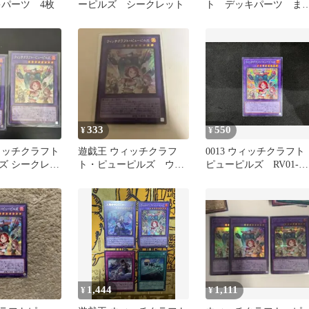
パーツ 4枚
ーピルズ シークレット
ト デッキパーツ ま
め セット
333
550
¥
¥
ィッチクラフト
遊戯王 ウィッチクラフ
0013 ウィッチクラフト
ズ シークレッ
ト・ピューピルズ ウル
ピューピルズ RV01-
トラ
JP026 シークレット
1,444
1,111
¥
¥