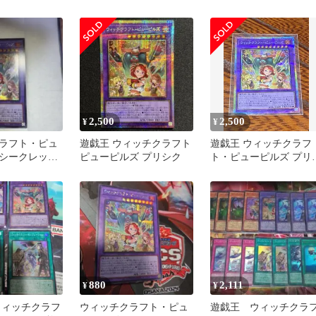
ズマ 1枚
2,500
2,500
¥
¥
ラフト・ピュ
遊戯王 ウィッチクラフト
遊戯王 ウィッチクラフ
シークレット
ピューピルズ プリシク
ト・ピューピルズ プリ
王
マティックシークレッ
ト プリシク
880
2,111
¥
¥
ィッチクラフ
ウィッチクラフト・ピュ
遊戯王 ウィッチクラ