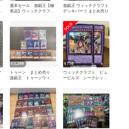
ョ
週末セール 遊戯王【極
遊戯王 ウィッチクラフト
シ
美品】ウィッチクラフト
デッキパーツ まとめ売り
ピューピルズ、テラコッ
タン プリシク
2,200
750
¥
¥
フ
トゥーン まとめ売り
ウィッチクラフト ピュ
遊戯王 トゥーンウィッ
ーピルズ シークレッ
チクラフト
ト 2枚