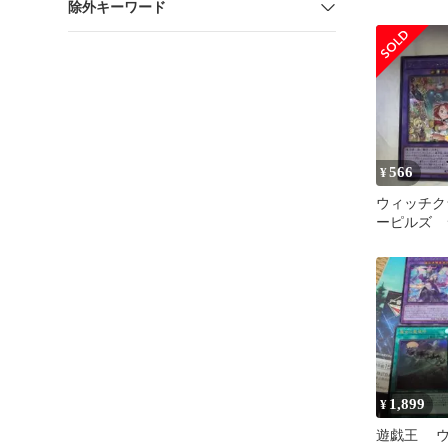
除外キーワード
566
¥
ウィッチク
ーピルズ 
レア 遊戯
1,899
¥
遊戯王 ウ