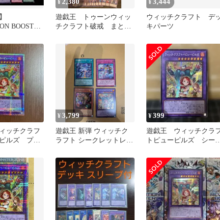
2,380
3,444
¥
¥
】
遊戯王 トゥーンウィッ
ウィッチクラフト デ
ON BOOSTER
チクラフト破戒 まとめ
キパーツ
ラフトデッキ
売り
3,799
399
¥
¥
ィッチクラフ
遊戯王 新弾 ウィッチク
遊戯王 ウィッチクラ
ピルズ プリ
ラフト シークレットレア
トピューピルズ シー
シク シーク
まとめ売り
レットレア 1枚