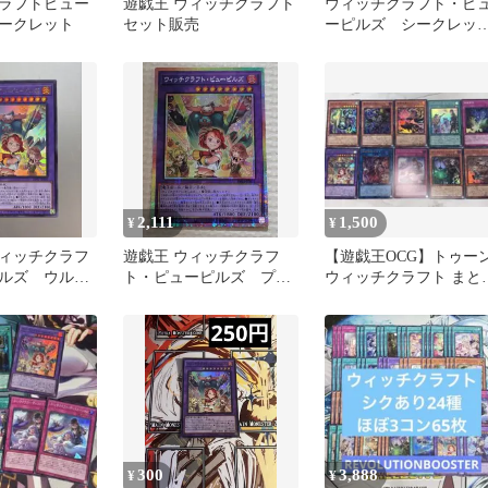
ラフトピュー
遊戯王 ウィッチクラフト
ウィッチクラフト・ピ
ークレット
セット販売
ーピルズ シークレッ
レア 遊戯王 SE&SR2
枚 セット
2,111
1,500
¥
¥
ィッチクラフ
遊戯王 ウィッチクラフ
【遊戯王OCG】トゥー
ルズ ウルト
ト・ピューピルズ プリ
ウィッチクラフト まと
1-JP026
ズマシークレットレア
売り
プリシク
300
3,888
¥
¥