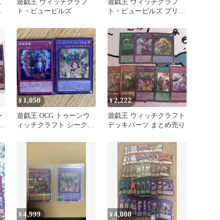
ュ
遊戯王 ウィッチクラフ
遊戯王 ウィッチクラフ
ト
ト・ピューピルズ
ト・ピューピルズ プリズ
マティックシークレット
レア+UR
1,050
2,222
¥
¥
ン
遊戯王 OCG トゥーンウ
遊戯王 ウィッチクラフト
め
ィッチクラフト シークレ
デッキパーツ まとめ売り
ット 2枚セット
4,999
4,000
¥
¥