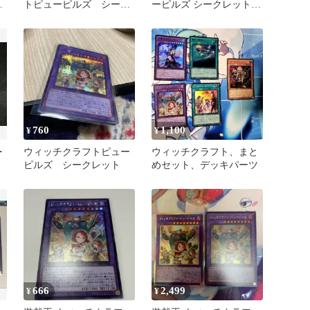
と
トピューピルズ シーク
ーピルズ シークレット
レットレア、ウルトラレ
ウルトラ 遊戯王
ア
760
1,100
¥
¥
・
ウィッチクラフトピュー
ウィッチクラフト、まと
ピルズ シークレット
めセット、デッキパーツ
666
2,499
¥
¥