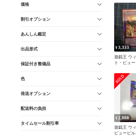
レア
価格
割引オプション
あんしん鑑定
3,333
¥
出品形式
遊戯王 ウ
ト・ピュー
保証付き整備品
マティック
色
発送オプション
配送料の負担
2,888
¥
タイムセール割引率
遊戯王 ウ
ピューピル