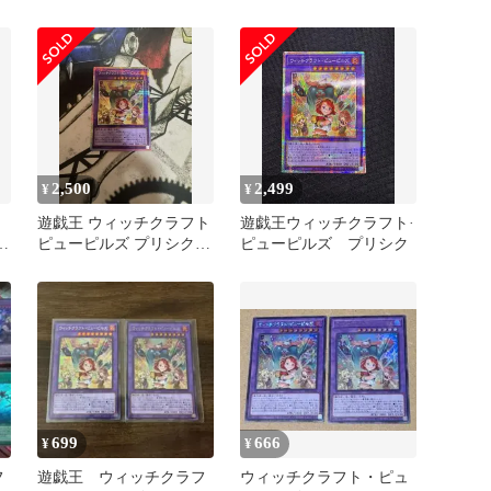
ズマティックシークレッ
ト
2,500
2,499
¥
¥
遊戯王 ウィッチクラフト
遊戯王ウィッチクラフト·
ズ
ピューピルズ プリシク
ピューピルズ プリシク
プリズマ
699
666
¥
¥
フ
遊戯王 ウィッチクラフ
ウィッチクラフト・ピュ