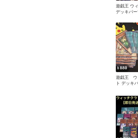
遊戯王 ウ
デッキパー
880
¥
遊戯王 ウ
ト デッキ
売り