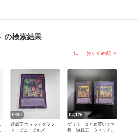
 の検索結果
並び替え
350
2,176
¥
¥
ュ
遊戯王 ウィッチクラフ
ゲリラ まとめ買いでお
ィ
ト・ピューピルズ
得 遊戯王 ウィッチク
ア
ラフト・ピューピルズ