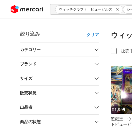
ンツにスキップ
ウィッチクラフト・ピューピルズ
シ
絞り込み
ウィッ
クリア
カテゴリー
販売
ブランド
サイズ
販売状況
出品者
1,999
¥
遊戯王 ウ
商品の状態
トピューピ
マティック