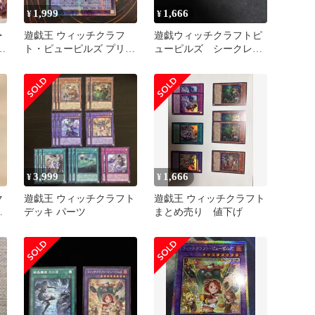
1,999
1,666
¥
¥
・
遊戯王 ウィッチクラフ
遊戯ウィッチクラフトピ
レ
ト・ピューピルズ プリズ
ューピルズ シークレッ
マ
ト 3枚セット
3,999
1,666
¥
¥
ク
遊戯王 ウィッチクラフト
遊戯王 ウィッチクラフト
ズ
デッキ パーツ
まとめ売り 値下げ