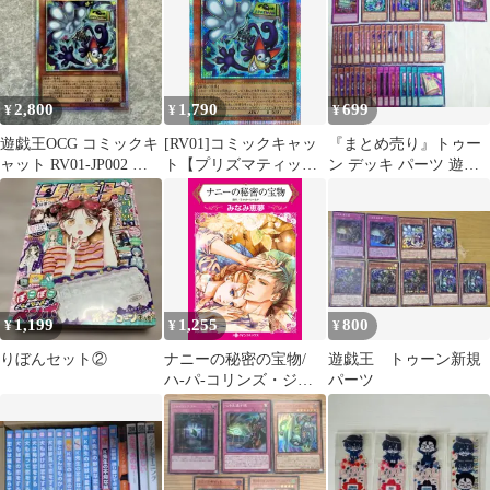
2,800
1,790
699
¥
¥
¥
遊戯王OCG コミックキ
[RV01]コミックキャッ
『まとめ売り』トゥー
ャット RV01-JP002 プ
ト【プリズマティック
ン デッキ パーツ 遊戯
リズマ
シークレットレア】
王 セット まとめ
RV01-JP002
シークレット
IT479N9VU5G0
1,199
1,255
800
¥
¥
¥
りぼんセット②
ナニーの秘密の宝物/
遊戯王 トゥーン新規
ハ-パ-コリンズ・ジャ
パーツ
パン/みなみ恵夢（コミ
ック）