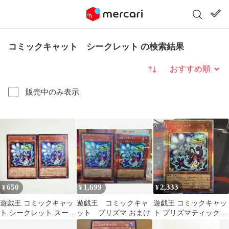
コミックキャット シークレット の検索結果
並び替え
販売中のみ表示
650
1,699
2,333
¥
¥
¥
遊戯王 コミックキャッ
遊戯王 コミックキャ
遊戯王 コミックキャッ
ト シークレット スーパ
ット プリズマ おまけ
ト プリズマティックシ
ー 各1枚
ークレット PSE プリシ