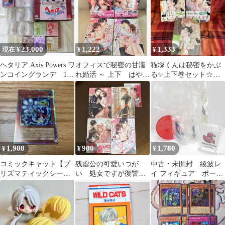
23,000
1,222
1,333
現在 ¥
¥
¥
ヘタリア Axis Powers ワ
オフィスで秘密の甘濡
猫塚くんは秘密をかぶ
ンコイングランデ 14
れ婚活 ～ 上下 はやく
る✨上下巻セット☆ア
体
俺に落ちなさい1.2
ニメイト購入特典付き
1,900
900
1,780
¥
¥
¥
コミックキャット【プ
残虐公の可愛いつが
中古・未開封 綾波レ
リズマティックシーク
い 処女ですが復讐の
イ フィギュア ポート
レット】
ため上司に抱かれま
レイツ シークレット ク
す! 他全4冊
リアカラー
PORTRAITS