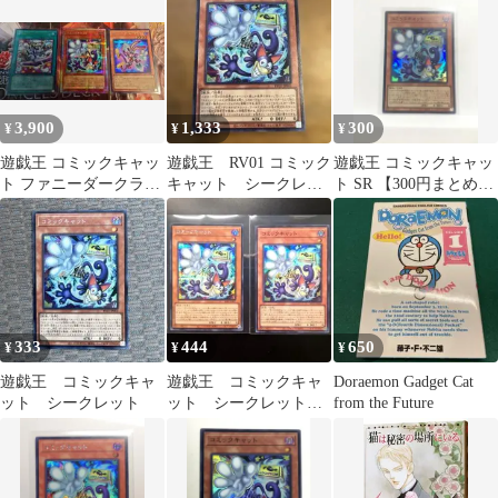
クトゥーン
3,900
1,333
300
¥
¥
¥
遊戯王 コミックキャッ
遊戯王 RV01 コミック
遊戯王 コミックキャッ
ト ファニーダークラビ
キャット シークレッ
ト SR 【300円まとめ買
ット トゥーンワールド
ト
い】
まとめ売り
333
444
650
¥
¥
¥
遊戯王 コミックキャ
遊戯王 コミックキャ
Doraemon Gadget Cat
ット シークレット
ット シークレット、
from the Future
スーパーレア2枚