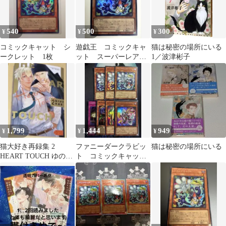
540
500
300
¥
¥
¥
コミックキャット シ
遊戯王 コミックキャ
猫は秘密の場所にいる
ークレット 1枚
ット スーパーレア 1
1／波津彬子
枚
1,799
1,444
949
¥
¥
¥
猫大好き再録集 2
ファニーダークラビッ
猫は秘密の場所にいる
HEART TOUCH ゆのぱ
ト コミックキャッ
んちゃこ
ト シークレット ト
ゥーン セット