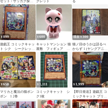
セット / サッカク探偵
クレット
る
団 1巻 ＆ からくり探偵
団
899
600
300
¥
¥
現在 ¥
遊戯王 コミックキャッ
キャットマンション 猫
猫ノ目ゆうかは語るべ
ト シク シークレット
屋敷 フィギュア シ
からず 1 (ヤングアニマ
レア
ークレット
ルコミックス)
650
1,111
1,999
¥
¥
¥
マリカと魔法の猫ボン
コミックキャット シ
【即日発送】遊戯王 コ
ボン 1 2巻
ク1枚
ミックキャット プリズ
マティックシークレッ
ト プリシク