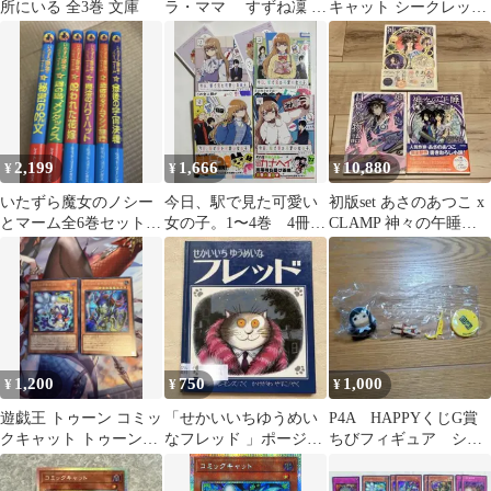
所にいる 全3巻 文庫
ラ・ママ すずね凜 2
キャット シークレット
冊セット
他トゥーンデッキパー
ツ
2,199
1,666
10,880
¥
¥
¥
いたずら魔女のノシー
今日、駅で見た可愛い
初版set あさのあつこ x
とマーム全6巻セット
女の子。1〜4巻 4冊セ
CLAMP 神々の午睡シ
1〜6 ケイト・ソーンダ
ット／さかなこうじ／
リーズ 学研パブリッシ
ズ児童書小峰書店
イラストカード付
ング
1,200
750
1,000
¥
¥
¥
遊戯王 トゥーン コミッ
「せかいいちゆうめい
P4A HAPPYくじG賞
クキャット トゥーンカ
なフレッド 」ポージ
ちびフィギュア シー
オスソルジャー シーク
ー・シモンズ 【絶版
クレット 中村あいか
レットレア
絵本 佑学社初版】