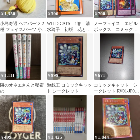
1,350
300
700
¥
¥
¥
小島奇遇 ヘアパーツ 2
WILD CATS 1巻 清
ノーフェイス エビル
種 フェイスパーツ 小シ
水玲子 初版 花とゆ
ボックス コミックキ
ークレット
めCOMICS
ャット スーパー 各2
枚
1,111
999
671
¥
¥
¥
隣のオネエさんと秘密
遊戯王 コミックキャッ
コミックキャット シ
の
ト シークレット
ークレット RV01-JP002
遊戯王
499
1,425
1,844
¥
¥
¥