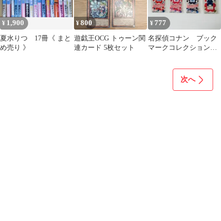
1,900
800
777
¥
¥
¥
夏水りつ 17冊《 まと
遊戯王OCG トゥーン関
名探偵コナン ブック
め売り 》
連カード 5枚セット
マークコレクション
毛利蘭 小五郎 シー
クレットまとめて
次へ