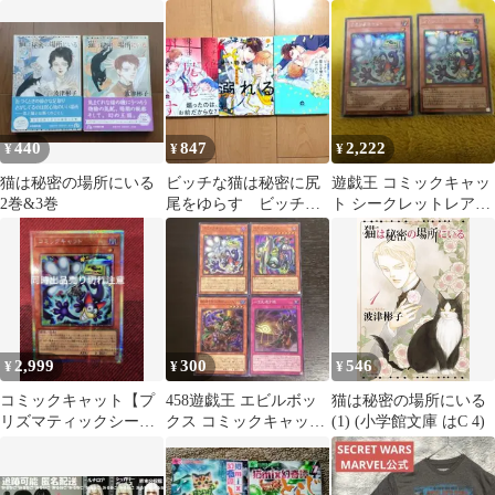
全5巻
440
847
2,222
¥
¥
¥
猫は秘密の場所にいる
ビッチな猫は秘密に尻
遊戯王 コミックキャッ
2巻&3巻
尾をゆらす ビッチな
ト シークレットレア
猫は甘噛みにみだれ
2枚
る 天王寺ミオ
2,999
300
546
¥
¥
¥
コミックキャット【プ
458遊戯王 エビルボッ
猫は秘密の場所にいる
リズマティックシーク
クス コミックキャット
(1) (小学館文庫 はC 4)
レット】{RV01-JP002}
心を見通す眼 ノーフェ
イス計4枚