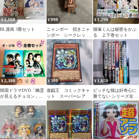
1,160
999
1,290
¥
¥
¥
BL漫画 3冊セット
ニャンボー 招きニャ
猫塚くんは秘密をかぶ
ンボー シークレッ
る 上下巻セット
ト フィギュア おも
ちゃ 財運出世 猫
金
2,380
300
1,650
¥
¥
¥
韓国ドラマDVD「幽霊
遊戯王 コミックキャ
ビッチな猫は好奇心に
が見えるチョヨン」
ット スーパーレア
勝てない シリーズ全6
オ・ジホ
巻 天王寺ミオ