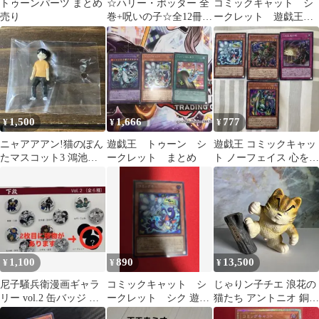
トゥーンパーツ まとめ
☆ハリー・ポッター 全
コミックキャット シ
売り
巻+呪いの子☆全12冊セ
ークレット 遊戯王
ット☆静山社☆
レボリューションブー
スター シク
1,500
1,666
777
¥
¥
¥
ニャアアアン!猫のぽん
遊戯王 トゥーン シ
遊戯王 コミックキャッ
たマスコット3 鴻池剛
ークレット まとめ
ト ノーフェイス 心を見
先生 シークレット
通す眼 エビル・ボック
フィギュア
ス4枚セット
1,100
890
13,500
¥
¥
¥
尼子騒兵衛漫画ギャラ
コミックキャット シ
じゃりン子チエ 浪花の
リー vol.2 缶バッジ シ
ークレット シク 遊戯
猫たち アントニオ 銅像
ークレット①
王
シークレット フィギュ