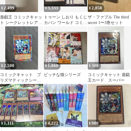
2,499
3,333
2,850
¥
¥
¥
遊戯王 コミックキャッ
トゥーン しおり もくじ
ザ・ファブル The third
ト シークレットレア
カバン ワールド コミッ
secret 1〜3巻セット
2枚セット
クキャット シークレッ
ト
2,500
1,888
300
¥
¥
¥
コミックキャット プ
ビッチな猫シリーズ
コミックキャット 遊戯
リズマティックシーク
王カード スーパー
レット
1,111
4,222
980
¥
¥
¥