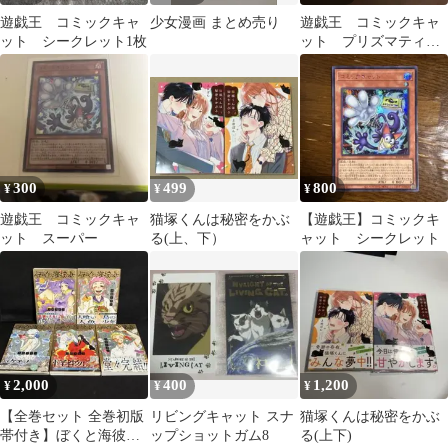
遊戯王 コミックキャ
少女漫画 まとめ売り
遊戯王 コミックキャ
ット シークレット1枚
ット プリズマティッ
クシークレットレア
300
499
800
¥
¥
¥
遊戯王 コミックキャ
猫塚くんは秘密をかぶ
【遊戯王】コミックキ
ット スーパー
る(上、下）
ャット シークレット
2,000
400
1,200
¥
¥
¥
【全巻セット 全巻初版
リビングキャット スナ
猫塚くんは秘密をかぶ
帯付き】ぼくと海彼女
ップショットガム8
る(上下)