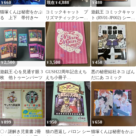
660
4,888
480
¥
現在 ¥
¥
猫塚くんは秘密をかぶ
コミックキャット プ
遊戯王 コミックキャッ
る 上下 帯付き〜
リズマティックシーク
ト (RV01-JP002) シーク
レットレア 3枚セット
レットレア
2,500
3,500
450
¥
¥
¥
遊戯王 心を見通す眼 3
GUSH22周年記念えち
悪の秘密結社ネコ ぱん
枚 他トゥーンパーツ
えち小冊子
だにあ コミック
『NyanNyan♡』
899
950
650
¥
¥
¥
〇 / 謎解き児童書 2冊
猫の恩返し バロン シー
猫塚くんは秘密をかぶ