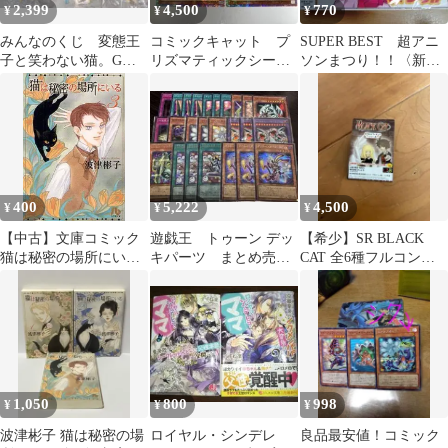
2,399
4,500
770
¥
¥
¥
みんなのくじ 変態王
コミックキャット プ
SUPER BEST 超アニ
子と笑わない猫。G
リズマティックシーク
ソンまつり！！〈新品
賞 ：デフォルメフィ
レットレア 2枚
未開封CD〉
ギュア（全５種）
400
5,222
4,500
¥
¥
¥
【中古】文庫コミック
遊戯王 トゥーン デッ
【希少】SR BLACK
猫は秘密の場所にいる
キパーツ まとめ売
CAT 全6種フルコンプ
(文庫版) 全3巻セット /
り 完全なる世界 フ
（シークレット込）
波津彬子
ァニーダークラビット
1,050
800
998
¥
¥
¥
波津彬子 猫は秘密の場
ロイヤル・シンデレ
良品最安値！コミック