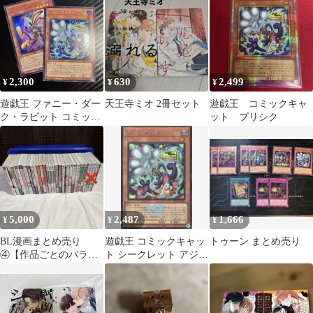
ア
2,300
630
2,499
¥
¥
¥
遊戯王 ファニー・ダー
天王寺ミオ 2冊セット
遊戯王 コミックキャ
ク・ラビット コミッ
ット プリシク
ク・キャットセットウ
ルトラシークレット
5,000
2,487
1,666
¥
¥
¥
BL漫画まとめ売り
遊戯王 コミックキャッ
トゥーン まとめ売り
④【作品ごとのバラ売
ト シークレット アジア
り可】
版 3枚