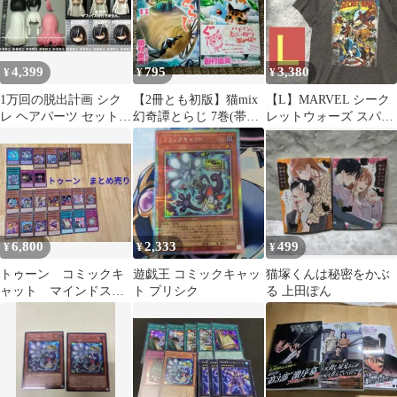
4,399
795
3,380
¥
¥
¥
1万回の脱出計画 シク
【2冊とも初版】猫mix
【L】MARVEL シーク
レ ヘアパーツ セット
幻奇譚とらじ 7巻(帯
レットウォーズ スパイ
ルナロア シュガリーガ
付)・13巻 セット 田村
ダーマン ハルク Tシャ
ールズ
由美
ツ
6,800
2,333
499
¥
¥
¥
トゥーン コミックキ
遊戯王 コミックキャッ
猫塚くんは秘密をかぶ
ャット マインドスキ
ト プリシク
る 上田ぽん
ャン ダークラビッ
ト コンプリート