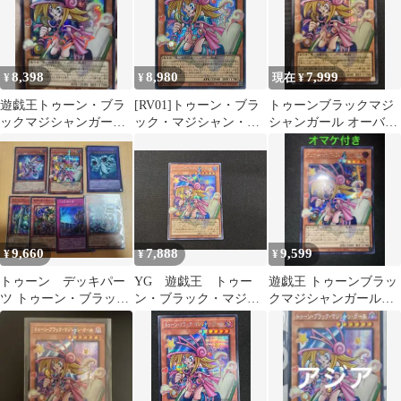
8,398
8,980
7,999
¥
¥
現在 ¥
遊戯王トゥーン・ブラ
[RV01]トゥーン・ブラ
トゥーンブラックマジ
ックマジシャンガール
ック・マジシャン・ガ
シャンガール オーバー
シークレット オーバー
ール（オーバーフレー
フレーム シークレット
フレーム アジア
ム）【シークレットレ
ア】RV01-JP013
ITJI4LEZWBBT
9,660
7,888
9,599
¥
¥
¥
トゥーン デッキパー
YG 遊戯王 トゥー
遊戯王 トゥーンブラッ
ツ トゥーン・ブラッ
ン・ブラック・マジシ
クマジシャンガール
ク・マジシャン・ガー
ャン・ガール オーバ
オーバーフレーム シ
ル オーバーフレーム
ーフレームシークレッ
ークレット
トレア RV01-JP013
※商品説明文確認