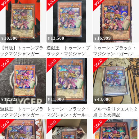
ク 遊戯王 日版
クレット
10,500
13,500
16,999
¥
¥
¥
【日版】トゥーンブラ
遊戯王 トゥーン・ブ
トゥーン・ブラック・
ックマジシャンガー
ラック・マジシャン・
マジシャン・ガール オ
ル オーバーフレーム
ガール シークレット オ
ーバーフレーム シーク
シークレット
ーバーフレーム
レット
12,222
11,000
43,000
¥
¥
¥
遊戯王 トゥーンブラ
トゥーン・ブラック・
ブルー様 リクエスト 2
ックマジシャンガー
マジシャン・ガール
点 まとめ商品
ル オーバーフレーム
オーバーフレーム シ
版シークレット1枚
ク 遊戯王 日版