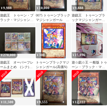
9,988
10,000
9,888
¥
¥
¥
遊戯王 トゥーン・ブ
0075 トゥーンブラック
遊戯王 トゥーンブラ
ラック・マジシャン・
マジシャンガール
ックマジシャンガー
ガール オーバーフレ
RV01-JP013 オーバーフ
ル オーバーフレーム
ーム シク RV01
レームシークレット 1
枚
270,000
300
15,896
¥
¥
¥
遊戯王 オーバーフレ
トゥーンブラックマジ
遊☆戯☆王 一般版 トゥ
ームまとめ (シク)
シャンガール(高価N)
ーン・ブラック・マジ
合計8枚
シャン・ガール オーバ
ーフレーム ブラック・
マジシャン・ガール
11,500
9,555
12,222
¥
¥
¥