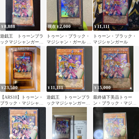
8,888
2,000
11,111
¥
現在 ¥
¥
遊戯王 トゥーンブラ
トゥーン・ブラック・
トゥーン・ブラック・
ックマジシャンガー
マジシャン・ガール 遊
マジシャンガール
ル オーバーフレー
戯王OCG 新品 未使
ム シークレットレア
用 ウルトラ
23,500
11,111
15,000
¥
¥
¥
【ARS10】トゥーン・
遊戯王 トゥーンブラ
最終値下美品トゥー
ブラック・マジシャ
ックマジシャンガー
ン・ブラック・マジシ
ン・ガール オーバーフ
ル オーバーフレー
ャン・ガール オーバー
レーム 鑑定書付
ム シークレット シ
フレームシークレット
ク アジア版 RV01-
JP013