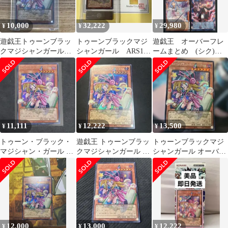
10,000
32,222
29,980
¥
¥
¥
遊戯王トゥーンブラッ
トゥーンブラックマジ
遊戯王 オーバーフレ
クマジシャンガール
シャンガール ARS10
ームまとめ (シク)
オーバーフレーム
鑑定書付き
合計４枚
11,111
12,222
13,500
¥
¥
¥
トゥーン・ブラック・
遊戯王 トゥーンブラッ
トゥーンブラックマジ
マジシャン・ガール オ
クマジシャンガール オ
シャンガール オーバー
ーバーフレームシーク
ーバーフレーム
フレーム シークレット
レット 日版
シク 遊戯王
12,000
13,000
12,222
¥
¥
¥