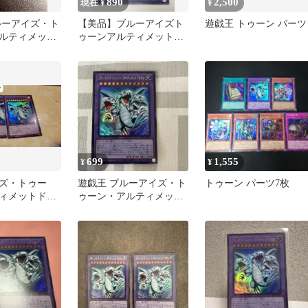
890
2,500
現在 ¥
¥
ルーアイズ・ト
【美品】ブルーアイズト
遊戯王 トゥーン パーツ
ルティメット
ゥーンアルティメットド
トゥーン
ラゴン ウルトラ
699
1,555
¥
¥
ズ・トゥー
遊戯王 ブルーアイズ・ト
トゥーン パーツ7枚
ィメットドラ
ゥーン・アルティメット
R RV01 アジア
ドラゴン ウルトラレア