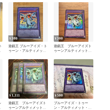
RV01
まけ付き
380
300
¥
¥
ト
遊戯王 ブルーアイズ・ト
遊戯王 ブルーアイズト
ト
ゥーン・アルティメッ
ゥーンアルティメットド
ト・ドラゴン
ラゴン ウルトラ
1,111
500
¥
¥
ル
遊戯王 ブルーアイズト
ブルーアイズ・トゥー
ア
ゥーンアルティメットド
ン・アルティメット・ド