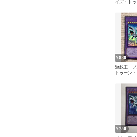
イズ・トゥ
ィメットド
トラレア】
888
¥
遊戯王 ブ
トゥーン・
トドラゴン
750
¥