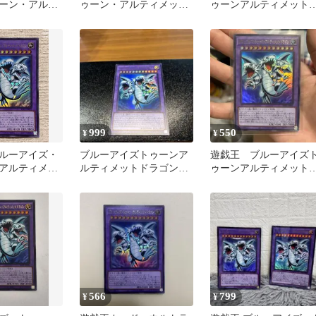
ーン・アルテ
ゥーン・アルティメット
ゥーンアルティメット
ラゴン【ウル
ドラゴン ウルトラレア
ラゴン ウルトラ
999
550
¥
¥
ルーアイズ・
ブルーアイズトゥーンア
遊戯王 ブルーアイズ
アルティメッ
ルティメットドラゴン
ゥーンアルティメット
 (ウルトラ)
ウルトラ
ラゴン ウルトラ
566
799
¥
¥