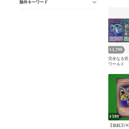
除外キーワード
ト・ドラゴ
ア 4枚
1,799
¥
完全なる世
ワールド 
アイズアル
ラゴン ウ
599
¥
【遊戯王O