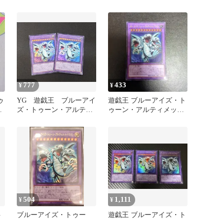
ラゴン ウルトラ
ラゴン ウルトラレア
777
433
¥
¥
ゥ
YG 遊戯王 ブルーアイ
遊戯王 ブルーアイズ・ト
ラ
ズ・トゥーン・アルティ
ゥーン・アルティメット
メットドラゴン ウルト
ドラゴン ウルトラ①
ラレア RV01-JP005 2
枚セット ※商品説明文
確認
504
1,111
¥
¥
ト
ブルーアイズ・トゥー
遊戯王 ブルーアイズ・ト