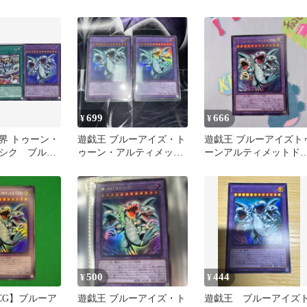
ン ウルトラレ
ゴン ウルトラレア 3枚 セ
ルティメットドラゴン3
ット
枚セット
699
666
¥
¥
界 トゥーン・
遊戯王 ブルーアイズ・ト
遊戯王 ブルーアイズト
シク ブルー
ゥーン・アルティメッ
ーンアルティメットド
ティメットド
ト・ドラゴン ウルトラ2
ゴン ウルトラ
ル
枚セット
500
444
¥
¥
CG】ブルーア
遊戯王 ブルーアイズ・ト
遊戯王 ブルーアイズ