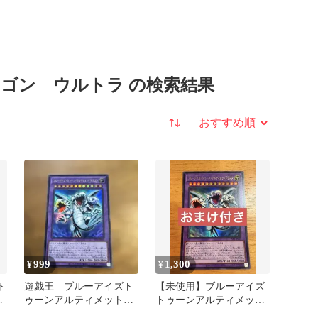
ゴン ウルトラ の検索結果
並び替え
999
1,300
¥
¥
ト
遊戯王 ブルーアイズト
【未使用】ブルーアイズ
ト
ゥーンアルティメットド
トゥーンアルティメット
ラゴン ウルトラレア
ドラゴン ウルトラ お