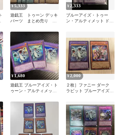
5,333
2,333
¥
¥
ト
遊戯王 トゥーン デッキ
ブルーアイズ・トゥー
ト
パーツ まとめ売り 完
ン・アルティメット ドラ
全なる世界 ファニーダ
ゴン 3枚
ークラビット
1,680
2,000
¥
¥
遊戯王 ブルーアイズ・ト
２枚］ファニー ダーク
ゥーン・アルティメッ
ラビット ブルーアイズ
ト・ドラゴン 3枚セッ
トゥーン アルティメット
ト ウルトラ
ドラゴン