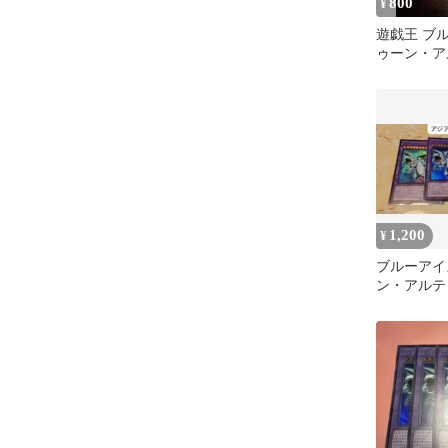
800
¥
遊戯王 ブ
ゥーン・ア
ドラゴン 
1,200
¥
ブルーアイ
ン・アルテ
ゴン 3枚 U
亜