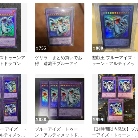
755
800
¥
¥
ズトゥーンア
ゲリラ まとめ買いでお
遊戯王 ブルーアイズ・
ットドラゴン
得 遊戯王ブルーアイ
ゥーン・アルティメッ
ア
ズ・トゥーン・アルティ
ドラゴン
メットドラゴン
888
999
¥
¥
ルーアイズ・ト
ブルーアイズ・トゥー
【24時間以内発送】ブ
ルティメッ
ン・アルティメットドラ
ーアイズ・トゥーン・