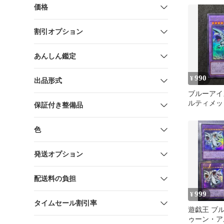
レア
価格
割引オプション
あんしん鑑定
990
¥
出品形式
ブルーアイ
ルティメ
保証付き整備品
ウルトラレ
色
発送オプション
配送料の負担
999
¥
タイムセール割引率
遊戯王 ブ
ゥーン・ア