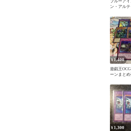
ブルーアイ
ン・アルテ
ラゴン ウ
1,400
¥
遊戯王OC
ーンまとめ
1,300
¥