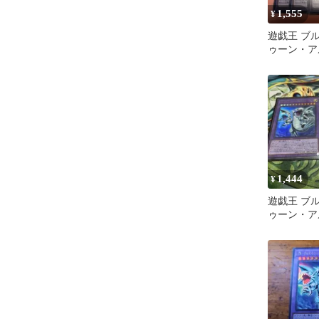
1,555
¥
遊戯王 ブ
ゥーン・ア
ドラゴン /
1,444
¥
遊戯王 ブ
ゥーン・ア
ト・ドラゴ