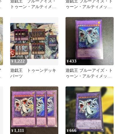
ト
遊戯王 ブルーアイズ・
遊戯王 ブルーアイズ・ト
ト
トゥーン・アルティメッ
ゥーン・アルティメッ
ア
トドラゴン ウルトラレ
ト・ドラゴン ウルトラ
ア
レア①
1,222
433
¥
¥
ア
遊戯王 トゥーンデッキ
遊戯王 ブルーアイズ・ト
ン
パーツ
ゥーン・アルティメット
ドラゴン ウルトラレア
②
1,111
666
¥
¥