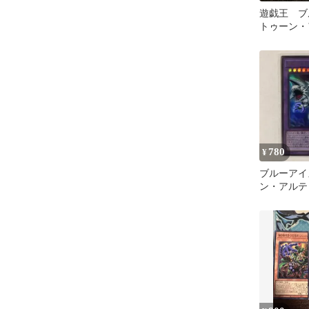
遊戯王 ブ
トゥーン・
トドラゴン
ア 計3枚
780
¥
ブルーアイ
ン・アルテ
ラゴン 
1枚