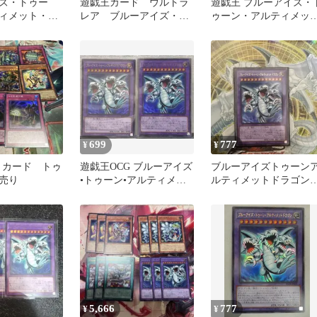
ズ・トゥー
遊戯王カード ウルトラ
遊戯王 ブルーアイズ・
ィメット・ド
レア ブルーアイズ・ト
ゥーン・アルティメッ
ルトラ
ゥーン・アルティメッ
ドラゴン ウルトラレ
ト・ドラゴン
699
777
¥
¥
G カード トゥ
遊戯王OCG ブルーアイズ
ブルーアイズトゥーン
売り
•トゥーン•アルティメッ
ルティメットドラゴ
トドラゴン 2枚セット
ウルトラ
5,666
777
¥
¥