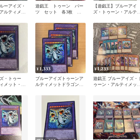
ルーアイズ・
遊戯王 トゥーン パー
【遊戯王】ブルーアイ
アルティメッ
ツ セット 各3枚 ウ
ズ・トゥーン・アルテ
 ウルトラレ
ルトラ スーパー
メットドラゴン
1,333
1,233
¥
¥
ズ・トゥー
ブルーアイズトゥーンア
遊戯王 ブルーアイズ・
ィメット・ド
ルティメットドラゴン
ゥーン・アルティメッ
ウルトラレア
ウルトラ３枚
ト・ドラゴン ウルトラ
ア 他