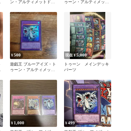
ド
ン・アルティメットドラ
ゥーン・アルティメッ
ゴン / 日版 / UR /
ト・ドラゴン 3枚 ウル
REVOLUTION BOOSTER
トラ
－トゥーン・ウィッチク
ラフト・破械－ / RV01-
JP005 / ID:71808988
500
5,000
¥
現在 ¥
ト
遊戯王 ブルーアイズ・ト
トゥーン メインデッキ
ド
ゥーン・アルティメッ
パーツ
ト・ドラゴン ウルトラ
1,000
499
¥
¥