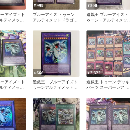
999
500
¥
¥
ルーアイズ・ト
ブルーアイズ トゥーン
遊戯王 ブルーアイズ・
ルティメット
アルティメットドラゴン
ゥーン・アルティメッ
 ウルトラ３枚
2枚セット
ドラゴン
666
2,322
¥
¥
ルーアイズ・ト
遊戯王 ブルーアイズト
遊戯王 トゥーン デッキ
ルティメッ
ゥーンアルティメットド
パーツ スーパーレア ウ
ン 2枚セット
ラゴン ウルトラ
ルトラレア まとめ