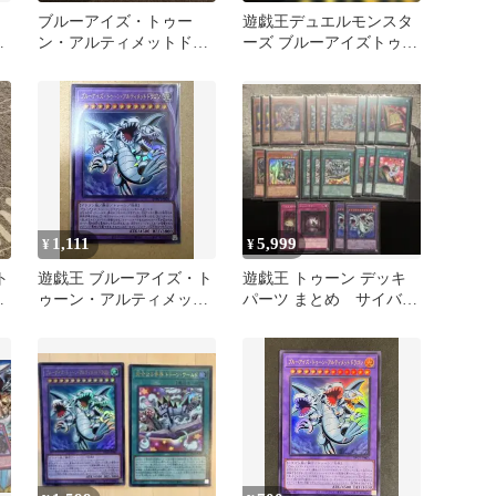
ブルーアイズ・トゥー
遊戯王デュエルモンスタ
ィ
ン・アルティメットドラ
ーズ ブルーアイズトゥー
ゴン ウルトラ 3枚セット
ンアルティメットドラゴ
遊戯王
ン
1,111
5,999
¥
¥
ト
遊戯王 ブルーアイズ・ト
遊戯王 トゥーン デッキ
ゥーン・アルティメット
パーツ まとめ サイバー
レ
ドラゴン ウルトラ
スセット