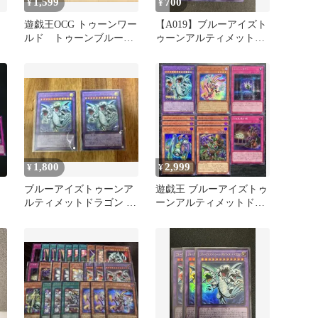
1,599
700
¥
¥
遊戯王OCG トゥーンワー
【A019】ブルーアイズト
ルド トゥーンブルーア
ゥーンアルティメットド
イズ アルティメットドラ
ラゴン ウルトラ
ゴン
1,800
2,999
¥
¥
ブルーアイズトゥーンア
遊戯王 ブルーアイズトゥ
ルティメットドラゴン 2
ーンアルティメットドラ
枚
ゴン シークレット他 10
枚セット