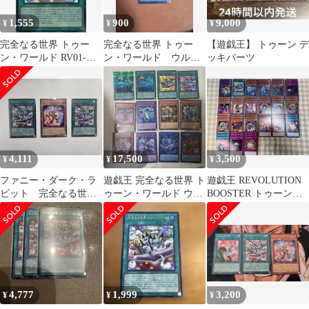
1,555
900
9,000
¥
¥
¥
完全なる世界 トゥー
完全なる世界 トゥー
【遊戯王】 トゥーン デ
ン・ワールド RV01-
ン・ワールド ウルト
ッキパーツ
JP006 ウルトラレア レ
ラ
ボリューション・ブー
スター 遊戯王 トレカ
道
4,111
17,500
3,500
¥
¥
¥
ファニー・ダーク・ラ
遊戯王 完全なる世界 ト
遊戯王 REVOLUTION
ビット 完全なる世界
ゥーン・ワールド ウル
BOOSTER トゥーン関
トゥーン・ワールド
トラ
連カードのまとめ売り
セット
4,777
1,999
3,200
¥
¥
¥