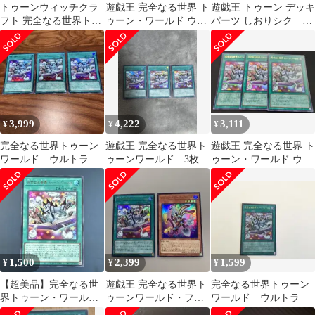
トゥーンウィッチクラ
遊戯王 完全なる世界 ト
遊戯王 トゥーン デッキ
フト 完全なる世界トゥ
ゥーン・ワールド ウル
パーツ しおりシク 完
ーンワールド ウルトラ
トラ
全なる世界トゥーンワ
3枚
ールドウルトラ
3,999
4,222
3,111
¥
¥
¥
完全なる世界トゥーン
遊戯王 完全なる世界ト
遊戯王 完全なる世界 ト
ワールド ウルトラレ
ゥーンワールド 3枚セ
ゥーン・ワールド ウル
ア3枚
ット
トラレア 3枚セット
1,500
2,399
1,599
¥
¥
¥
【超美品】完全なる世
遊戯王 完全なる世界ト
完全なる世界トゥーン
界トゥーン・ワールド
ゥーンワールド・ファ
ワールド ウルトラ
RV01-JP006 【ウルトラ
ニーダークラビット