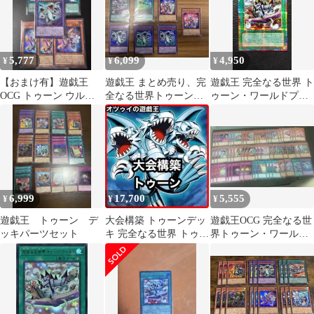
5,777
6,099
4,950
¥
¥
¥
【おまけ有】遊戯王
遊戯王 まとめ売り、完
遊戯王 完全なる世界 ト
OCG トゥーン ウルト
全なる世界トゥーンワ
ゥーン・ワールドプリ
ラ デッキパーツ
ールド、ファニーダー
シク1枚
クラビット
6,999
17,700
5,555
¥
¥
¥
遊戯王 トゥーン デ
大会構築 トゥーンデッ
遊戯王OCG 完全なる世
ッキパーツセット
キ 完全なる世界 トゥー
界トゥーン・ワールド
ンワールド ファニーダ
まとめセット
ークラビット