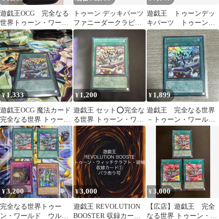
遊戯王OCG 完全なる
トゥーン デッキパーツ
遊戯王 トゥーンデッ
世界トゥーン・ワール
ファニーダークラビッ
キパーツ トゥーンワ
ド ウルトラ ウルレ
ト 完全なる世界 トゥー
ールド、ファニーダー
ア ウルトラレア
ンワールド
ク24枚セット
1,333
1,200
1,899
¥
¥
¥
遊戯王OCG 魔法カード
遊戯王 セット⭕️完全な
遊戯王 完全なる世界
完全なる世界 トゥー
る世界 トゥーン・ワー
－トゥーン・ワールド
ン・ワールド
ルド ウルトラレアほか
ウルトラレア
3,200
3,000
3,000
¥
¥
¥
完全なる世界トゥー
遊戯王 REVOLUTION
【広店】遊戯王 完全
ン・ワールド ウルト
BOOSTER 収録カード
なる世界 トゥーン・ワ