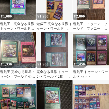
1,080
1,980
2,800
¥
¥
¥
遊戯王 完全なる世界
遊戯王 完全なる世界 ト
遊戯王 トゥーン ワ
トゥーン・ワールド
ゥーン・ワールド 魔
ールド ファニー ダ
ウルトラレア
界発現世行きデスガイ
ークラビット
ド ウルトラ
1,330
1,900
1,450
¥
¥
¥
遊戯王 完全なる世界ト
完全なる世界 トゥー
遊戯王 トゥーン・ワー
ゥーン・ワールド 心を
ン・ワールド 2枚 ウ
ルド セット
見通す眼 シークレット
ルトラ
2枚セット