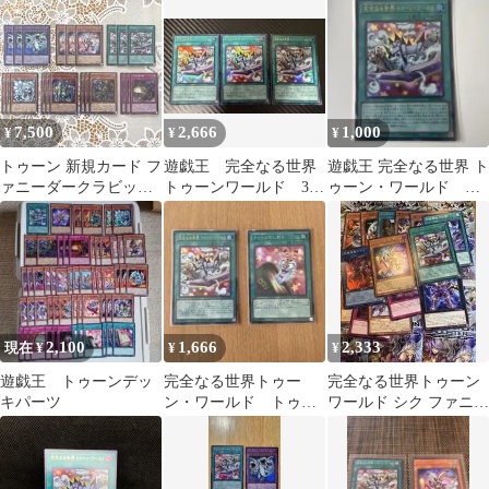
7,500
2,666
1,000
¥
¥
¥
トゥーン 新規カード フ
遊戯王 完全なる世界
遊戯王 完全なる世界 ト
ァニーダークラビット
トゥーンワールド 3
ゥーン・ワールド ウ
完全なる世界 トゥーン
枚 ウルトラ
ルトラレア
ワールド
2,100
1,666
2,333
現在 ¥
¥
¥
遊戯王 トゥーンデッ
完全なる世界トゥー
完全なる世界トゥーン
キパーツ
ン・ワールド トゥー
ワールド シク ファニー
ンのしおり セット
ダークラビット ウルト
ラ ヤマ