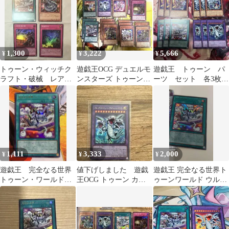
1,300
3,222
5,666
¥
¥
¥
トゥーン・ウィッチク
遊戯王OCG デュエルモ
遊戯王 トゥーン パ
ラフト・破械 レアカ
ンスターズ トゥーンま
ーツ セット 各3枚
ードセット
とめ売り
ウルトラ スーパー
1,111
3,333
2,000
¥
¥
¥
遊戯王 完全なる世界
値下げしました 遊戯
遊戯王 完全なる世界ト
トゥーン・ワールド
王OCG トゥーン カー
ゥーンワールド ウルト
ウルトラレア
ドセット
ラ