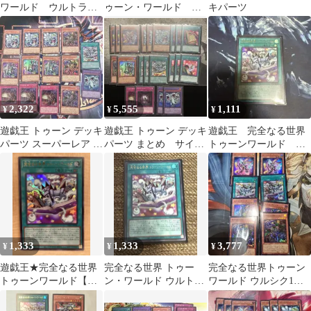
ワールド ウルトラ３
ゥーン・ワールド ウ
キパーツ
枚
ルトラレア②
2,322
5,555
1,111
¥
¥
¥
遊戯王 トゥーン デッキ
遊戯王 トゥーン デッキ
遊戯王 完全なる世界
パーツ スーパーレア ウ
パーツ まとめ サイバ
トゥーンワールド ウ
ルトラレア まとめ
ースセット
ルトラ
1,333
1,333
3,777
¥
¥
¥
遊戯王★完全なる世界
完全なる世界 トゥー
完全なる世界トゥーン
トゥーンワールド【ウ
ン・ワールド ウルト
ワールド ウルシク1
ルトラ】{RV01-JP006}
ラ 遊戯王
枚 ファニーダークラ
ビットUR2枚