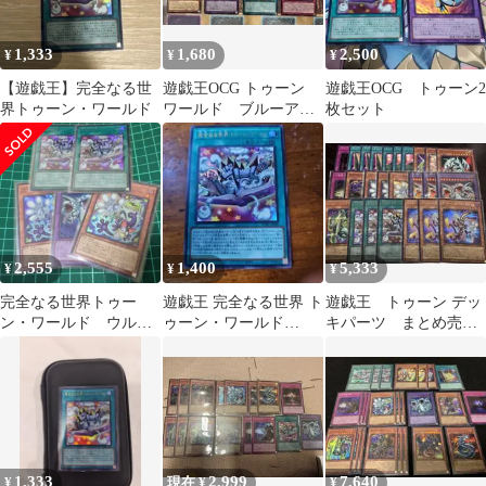
1,333
1,680
2,500
¥
¥
¥
【遊戯王】完全なる世
遊戯王OCG トゥーン
遊戯王OCG トゥーン2
界トゥーン・ワールド
ワールド ブルーアイ
枚セット
ズ ノーフェイス
2,555
1,400
5,333
¥
¥
¥
完全なる世界トゥー
遊戯王 完全なる世界 ト
遊戯王 トゥーン デッ
ン・ワールド ウルト
ゥーン・ワールド
キパーツ まとめ売
ラ2枚 他3枚
RV01-JP006 ウルトラ
り 完全なる世界 フ
UR
ァニーダークラビット
1,333
2,999
7,640
¥
現在 ¥
¥