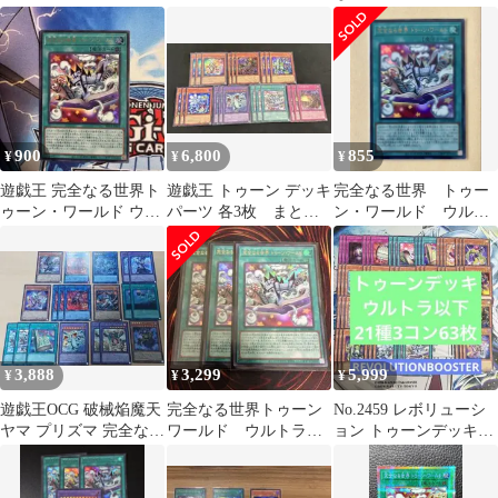
ラ トゥーン デッキパ
① バラ売り可 RV01
ールド ウルトラ 3枚
ーツ
セット【053-5866】
900
6,800
855
¥
¥
¥
遊戯王 完全なる世界ト
遊戯王 トゥーン デッキ
完全なる世界 トゥー
ゥーン・ワールド ウル
パーツ 各3枚 まとめ
ン・ワールド ウルト
トラレア③
売り
ラ
3,888
3,299
5,999
¥
¥
¥
遊戯王OCG 破械焔魔天
完全なる世界トゥーン
No.2459 レボリューシ
ヤマ プリズマ 完全なる
ワールド ウルトラレ
ョン トゥーンデッキ
世界シク ウル その他
ア3枚
21種3コン63枚
19枚★