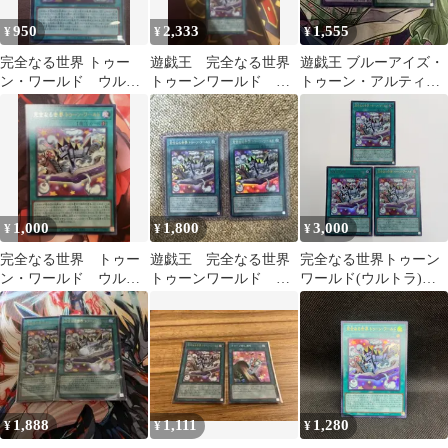
950
2,333
1,555
¥
¥
¥
完全なる世界 トゥー
遊戯王 完全なる世界
遊戯王 ブルーアイズ・
ン・ワールド ウルト
トゥーンワールド ウ
トゥーン・アルティメ
ラ
ルトラ 3枚セット
ットドラゴン 他2枚
1,000
1,800
3,000
¥
¥
¥
完全なる世界 トゥー
遊戯王 完全なる世界
完全なる世界トゥーン
ン・ワールド ウルト
トゥーンワールド ウ
ワールド(ウルトラ)【3
ラ
ルトラ
枚セット】
1,888
1,111
1,280
¥
¥
¥