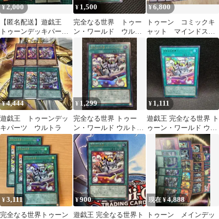
2,000
1,500
6,800
¥
¥
¥
【匿名配送】遊戯王
完全なる世界 トゥー
トゥーン コミックキ
トゥーンデッキパーツ
ン・ワールド ウルト
ャット マインドスキ
まとめ売り
ラ1枚
ャン ダークラビッ
ト コンプリート
4,444
1,299
1,111
¥
¥
¥
遊戯王 トゥーンデッ
完全なる世界 トゥー
遊戯王 完全なる世界 ト
キパーツ ウルトラ
ン・ワールド ウルトラ
ゥーン・ワールド ウル
レア
トラ
3,111
900
4,888
¥
¥
現在 ¥
完全なる世界トゥーン
遊戯王 完全なる世界ト
トゥーン メインデッ