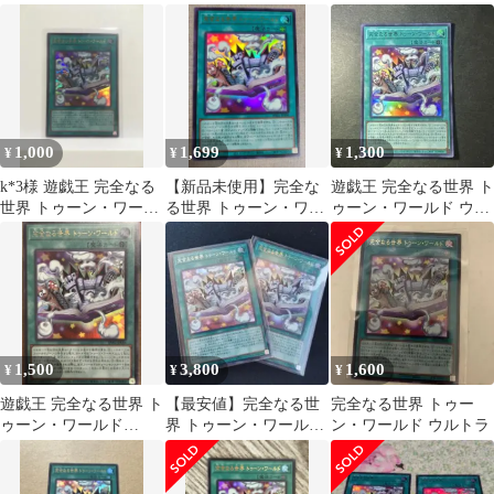
ド ウルトラレア
ゥーンワールド まとめ
トラ
売り
1,000
1,699
1,300
¥
¥
¥
k*3様 遊戯王 完全なる
【新品未使用】完全な
遊戯王 完全なる世界 ト
世界 トゥーン・ワール
る世界 トゥーン・ワー
ゥーン・ワールド ウル
ド UR
ルド UR
トラ
1,500
3,800
1,600
¥
¥
¥
遊戯王 完全なる世界 ト
【最安値】完全なる世
完全なる世界 トゥー
ゥーン・ワールド
界 トゥーン・ワールド
ン・ワールド ウルトラ
RV01-JP006 ウルトラレ
シークレット ウルトラ
ア
2枚セット