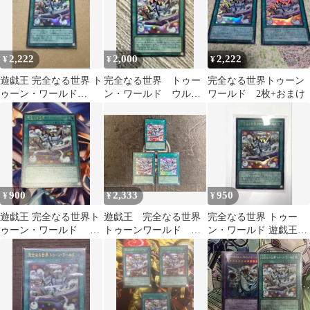
2,222
2,000
2,222
¥
¥
¥
遊戯王 完全なる世界 ト
完全なる世界 トゥー
完全なる世界トゥーン
ゥーン・ワールド
ン・ワールド ウルト
ワールド 2枚+おまけ
RVD1-JP006
ラレア
900
2,333
950
¥
¥
¥
遊戯王 完全なる世界ト
遊戯王 完全なる世界
完全なる世界 トゥー
ゥーン・ワールド ウ
トゥーンワールド ウ
ン・ワールド 遊戯王カ
ルトラ
ルトラ3枚セット
ード ウルトラ