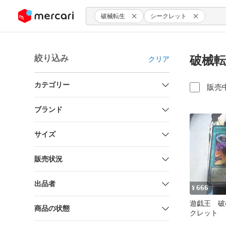
ンツにスキップ
破械転生
シークレット
絞り込み
破械転
クリア
カテゴリー
販売
ブランド
サイズ
販売状況
出品者
666
¥
遊戯王 破
商品の状態
クレット