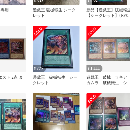
333
555
¥
¥
 専用
遊戯王 破械転生 シーク
新品【遊戯王】破械転
レット
【シークレット】{RV01
JP052}
777
1,111
¥
¥
エスト 2点 ま
遊戯王 破械転生 シー
遊戯王 破械 ラキ
クレット
カムラ 破械転生 シ
クレット シク