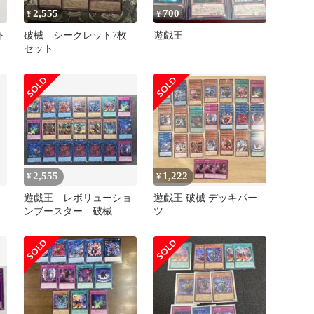
2,555
700
¥
¥
ト
破械 シークレット7枚
遊戯王
セット
2,555
1,222
¥
¥
械
遊戯王 レボリューショ
遊戯王 破械 デッキパー
ンブースター 破械 シ
ツ
ク シークレット まと
め売り