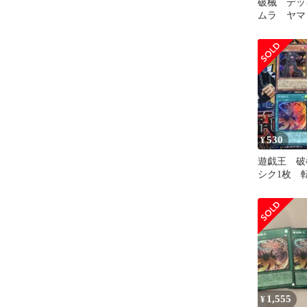
破械 デッ
ムラ ヤマ
ルハ アル
ラ 遊戯王
530
¥
遊戯王 破
シク1枚 
シャラ
1,555
¥