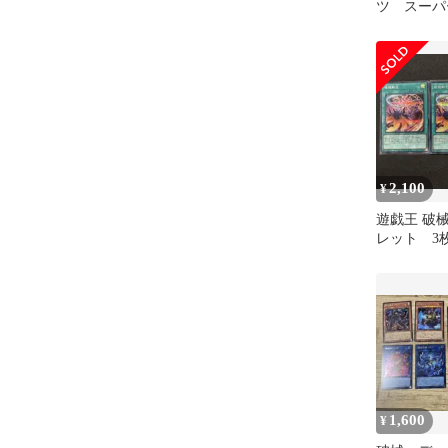
ツ スーパ
各種セッ
2,100
¥
遊戯王 破
レット 3
1,600
¥