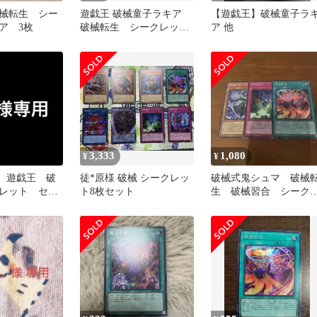
械転生 シー
遊戯王 破械童子ラキア
【遊戯王】破械童子ラ
ア 3枚
破械転生 シークレット
ア 他
レア シク
3,333
1,080
¥
¥
用 遊戯王 破
徒*原様 破械 シークレッ
破械式鬼シュマ 破械
レット セッ
ト8枚セット
生 破械習合 シーク
ットレア