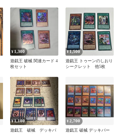
1,300
1,500
¥
¥
遊戯王 破械 関連カード 4
遊戯王 トゥーンのしおり
枚セット
シークレット 他5枚
1,100
2,700
¥
¥
遊戯王 破械 デッキパ
遊戯王 破械 デッキパー