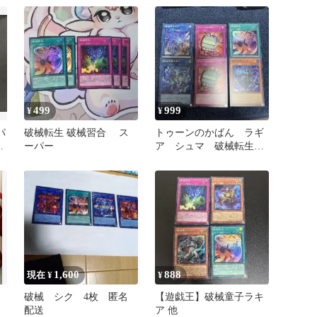
499
999
¥
¥
パ
破械転生 破械習合 ス
トゥーンのかばん ラギ
と
ーパー
ア シュマ 破械転生
まとめ売り
1,600
888
現在 ¥
¥
破械 シク 4枚 匿名
【遊戯王】破械童子ラキ
配送
ア 他