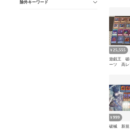
除外キーワード
25,555
¥
遊戯王 破
ーツ 高レ
ークレット
レーム
999
¥
破械 新規