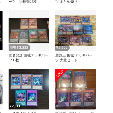
R
ーツ 14種類25枚
ツ まとめ売り
3,555
3,500
現在 ¥
¥
匿名発送 破械デッキパー
遊戯王 破械 デッキパー
R
ツ35枚
ツ 大量セット
2,111
666
¥
¥