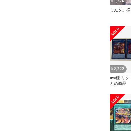
1,276
¥
しんを。様
2,222
¥
uya様 リク
とめ商品