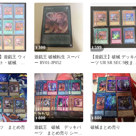
パー
300
599
¥
¥
】遊戯王 ウィ
遊戯王 破械転生 スーパ
【遊戯王】破械 デッキ
ト・破械 12
ー RV01-JP052
ーツ UR SR SEC 9枚ま
め売り
800
800
¥
¥
ツ まとめ売
遊戯王 破械 デッキパ
破械まとめ売り
ーツ まとめ売り シーク