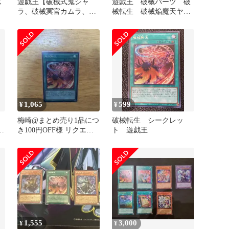
ズ
遊戯王【破械式鬼シャ
遊戯王 破械パーツ 破
ラ、破械冥官カムラ、破
械転生 破械焔魔天ヤ
械童子ラキア】シークレ
マ ほか
ットレア ５枚
1,065
599
¥
¥
梅崎@まとめ売り1品につ
破械転生 シークレッ
ュ
き100円OFF様 リクエス
ト 遊戯王
ー
ト 2点 まとめ商品
1,555
3,000
¥
¥