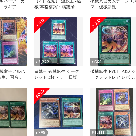
キパーツ カ
【即日発送】 遊戯王 «破
破械冥官カムラ プリ
 ラギア ア
械(本格構築)» 構築済み
マ 破械新規
バ シャバ
デッキ 70枚 日版
2,222
666
¥
¥
械童子アルハ
遊戯王 破械転生 シーク
破械転生 RV01-JP052 シ
転生、習合、
レット 3枚セット 日版
ークレットレア レボリ
ーション・ブースタ
遊戯王 トレカ道
799
1,111
¥
¥