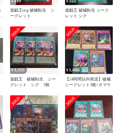
499
555
¥
¥
生
遊戯王ocg 破械転生 シ
遊戯王 破械転生 シーク
-
ークレット
レット シク
1,555
1,666
¥
¥
ア
遊戯王 破械転生 シー
【24時間以内発送】破械
ー
クレット シク 3枚
シークレット3枚+オマケ