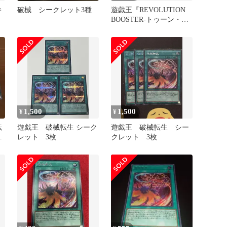
キ
破械 シークレット3種
遊戯王『REVOLUTION
BOOSTER-トゥーン・ウ
ィッチクラフト・破械』
1,500
1,500
¥
¥
転
遊戯王 破械転生 シーク
遊戯王 破械転生 シー
レ
レット 3枚
クレット 3枚