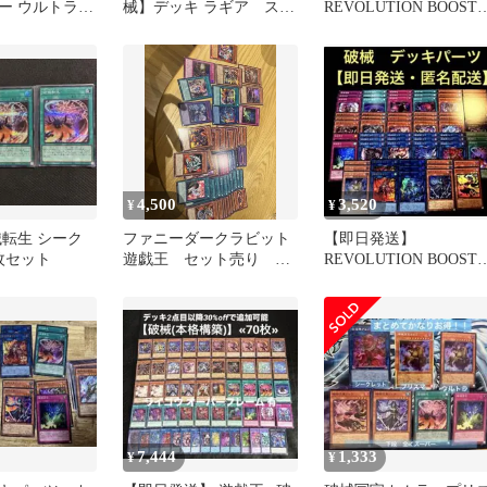
ー ウルトラ
械】デッキ ラギア スリ
REVOLUTION BOOSTE
ト
ーブ付
破戒シリーズ
4,500
3,520
¥
¥
械転生 シーク
ファニーダークラビット
【即日発送】
枚セット
遊戯王 セット売り ト
REVOLUTION BOOSTE
ゥーン・ウィッチクラフ
破械 デッキパーツ
ト・破械
7,444
1,333
¥
¥