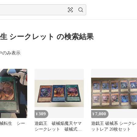
生 シークレット の検索結果
中のみ表示
309
7,000
¥
¥
械転生 シー
遊戯王 破械焔魔天ヤマ
遊戯王 破械系 シークレ
シークレット 破械式鬼
ットレア 20枚セット
シュマ 破械転生 スー