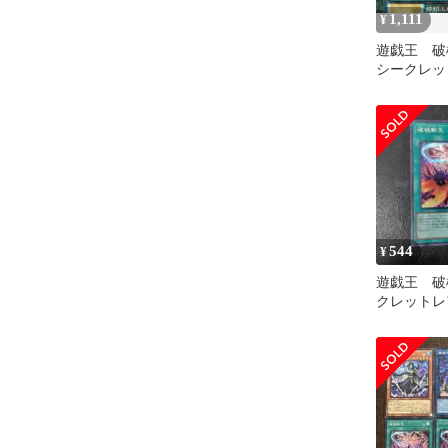
1,111
¥
遊戯王 破
シークレッ
544
¥
遊戯王 破
クレットレ