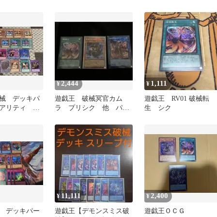
レットあり
2,444
1,111
¥
¥
械 デッキパ
遊戯王 破械冥官カム
遊戯王 RV01 破械転
アリティ シ
ラ プリシク 他 パー
生 シク
 オーバーフ
ツ
11,111
2,400
¥
¥
 デッキパー
遊戯王【デモンスミス破
遊戯王ＯＣＧ