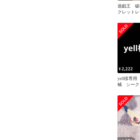
遊戯王 破
クレットレ
2,222
¥
yell様専
械 シーク
ト