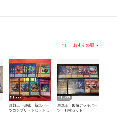
並び替え
1,777
1,399
¥
¥
遊戯王 破械 新規パー
遊戯王 破械デッキパー
ツコンプリートセット
ツ 11枚セット
各3枚セット RV01