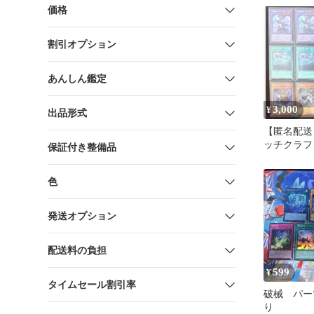
価格
割引オプション
あんしん鑑定
3,000
¥
出品形式
【匿名配送
ッチクラフ
保証付き整備品
枚
色
発送オプション
配送料の負担
599
¥
タイムセール割引率
破械 パー
り