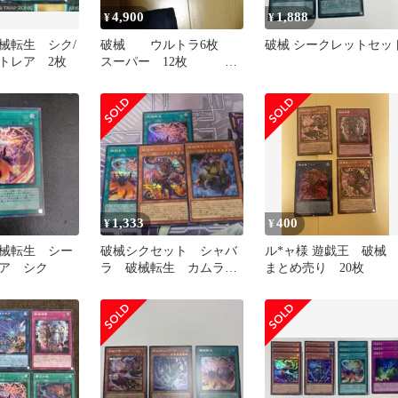
4,900
1,888
¥
¥
械転生 シク/
破械 ウルトラ6枚
破械 シークレットセッ
トレア 2枚
スーパー 12枚 匿
名配送
1,333
400
¥
¥
械転生 シー
破械シクセット シャバ
ル*ャ様 遊戯王 破
ア シク
ラ 破械転生 カムラ
まとめ売り 20枚
シークレット